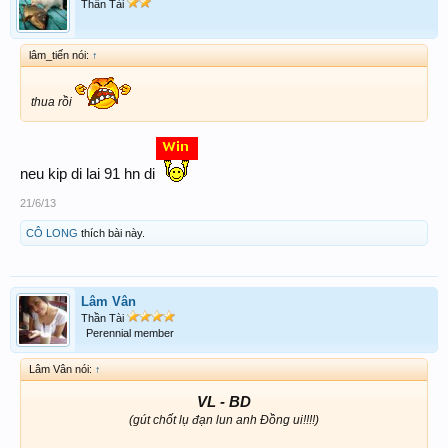
Thần Tài
lâm_tiến nói:
↑
thua rồi
neu kip di lai 91 hn di
21/6/13
CÔ LONG
thích bài này.
Lâm Vân
Thần Tài
Perennial member
Lâm Vân nói:
↑
VL - BD
(gút chốt lụ đạn lun anh Đồng ui!!!!)