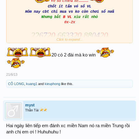
Vé số chiều xé........
Chốt ít tấm vé số VL
Hôm nay cbt chỉ mua vs ko còn chơi số nưã
Nhưng bắt
B VL
xỉu rất nhỏ
0x-2x
2
2
6
7
20
.
6
6
3
3
20
.
8
8
0
4
20
Click to expand...
20 có 2 đài mà ko win
21/6/13
CÔ LONG
,
kuang1
and
kieuphong
like this.
myst
Thần Tài
Hai ngày liên tiếp em đánh xc miền Nam nó ra miền Trung rồi
anh chị em ơi ! Huhuhuhu !