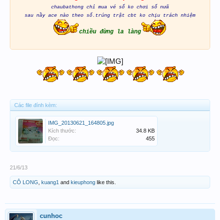
chaubathong chỉ mua vé số ko chơi số nưã
sau nầy ace nào theo số.trúng trật cbt ko chịu trách nhiệm
chiều đừng la làng
Các file đính kèm:
IMG_20130621_164805.jpg
Kích thước:
34.8 KB
Đọc:
455
21/6/13
CÔ LONG
,
kuang1
and
kieuphong
like this.
cunhoc