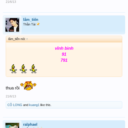
21/6/13
lâm_tiến
Thần Tài
lâm_tiến nói:
↑
vĩnh bình
91
791
thua rồi
21/6/13
CÔ LONG
and
kuang1
like this.
ralphael