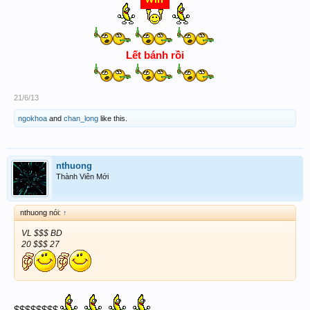
75
kết quả giải 8:
giải ĐB :
....
5451
Lết bánh rồi
21/6/13
Chúc ACE BIG WIN
ngokhoa
and
chan_long
like this.
nthuong
Thành Viên Mới
nthuong nói:
↑
VL $$$ BD
20 $$$ 27
$$$$$$$$