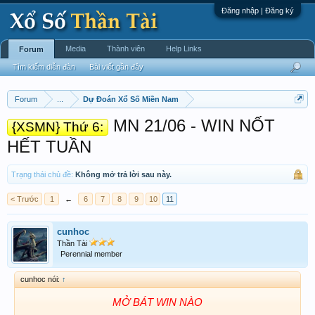
Đăng nhập | Đăng ký
Media
Thành viên
Help Links
Forum
Tìm kiếm diễn đàn
Bài viết gần đây
Forum
...
Dự Đoán Xổ Số Miền Nam
MN 21/06 - WIN NỐT
{XSMN} Thứ 6:
HẾT TUẦN
Trạng thái chủ đề:
Không mở trả lời sau này.
< Trước
1
←
6
7
8
9
10
11
cunhoc
Thần Tài
Perennial member
cunhoc nói:
↑
MỞ BÁT WIN NÀO