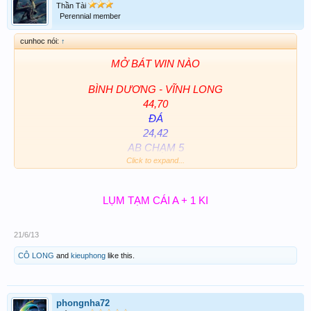
Thần Tài
Perennial member
cunhoc nói:
↑
MỞ BÁT WIN NÀO
BÌNH DƯƠNG - VĨNH LONG
44,70
ĐÁ
24,42
AB CHẠM 5
Click to expand...
CHÚC CẢ NHÀ CÙNG WIN....
LỤM TẠM CÁI A + 1 KI
21/6/13
CÔ LONG
and
kieuphong
like this.
phongnha72