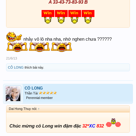
A 33-43-73-83-93 B
nhảy vô lô nha nha, nhớ nghen chưa ??????
21/6/13
CÔ LONG
thích bài này.
CÔ LONG
Thần Tài
Perennial member
Dai Hong Thuy nói:
↑
Chúc mừng cô Long win đậm đặc
32*
XC
832