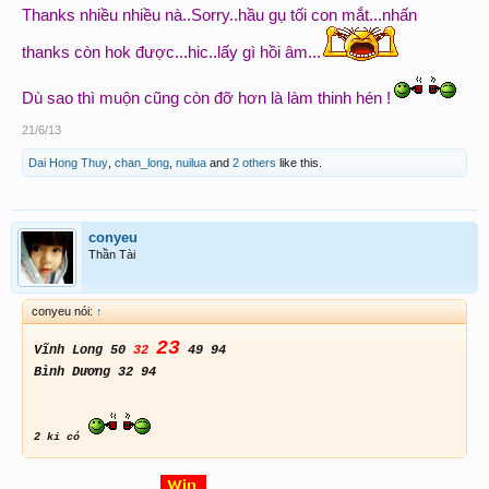
Thanks nhiều nhiều nà..Sorry..hầu gụ tối con mắt...nhấn
thanks còn hok được...hic..lấy gì hồi âm...
Dù sao thì muộn cũng còn đỡ hơn là làm thinh hén !
21/6/13
Dai Hong Thuy
,
chan_long
,
nuilua
and
2 others
like this.
conyeu
Thần Tài
conyeu nói:
↑
23
Vĩnh Long 50
32
49 94
Bình Dương 32 94
2 ki có