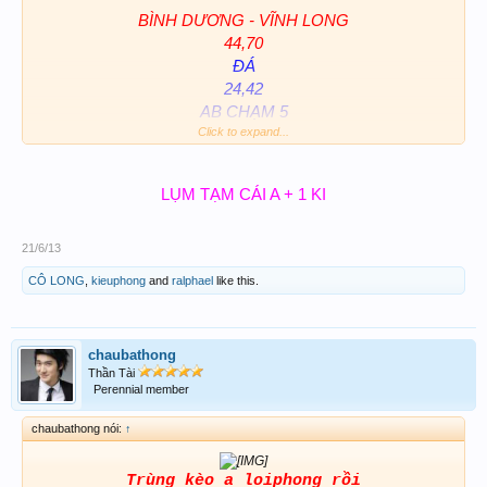
BÌNH DƯƠNG - VĨNH LONG
44,70
ĐÁ
24,42
AB CHẠM 5
Click to expand...
CHÚC CẢ NHÀ CÙNG WIN....
LỤM TẠM CÁI A + 1 KI
21/6/13
CÔ LONG
,
kieuphong
and
ralphael
like this.
chaubathong
Thần Tài
Perennial member
chaubathong nói:
↑
Trùng kèo a loiphong rồi