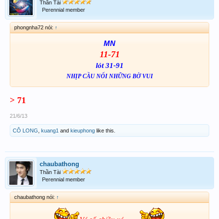
Thần Tài
Perennial member
phongnha72 nói:
↑
M
N
11-71
lót 31-91
NHỊP CẦU NỐI NHỮNG BỜ VUI
> 71
21/6/13
CÔ LONG
,
kuang1
and
kieuphong
like this.
chaubathong
Thần Tài
Perennial member
chaubathong nói:
↑