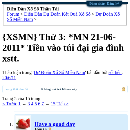
Đăng nhập | Đăng ký
Diễn Đàn Xổ Số Thần Tài
Forum
>
Diễn Đàn Dự Đoán Kết Quả Xổ Số
>
Dự Đoán Xổ
Số Miền Nam
>
{XSMN} Thứ 3:
*MN 21-06-
2011* Tiền vào túi đại gia đình
xstt.
Thảo luận trong '
Dự Đoán Xổ Số Miền Nam
' bắt đầu bởi
số_hên
,
20/6/11
.
Trạng thái chủ đề:
Không mở trả lời sau này.
Trang 5 của 15 trang
< Trước
1
←
3
4
5
6
7
→
15
Tiếp >
Have a good day
Thần Tài