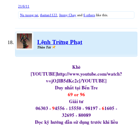
21/6/11
Nu tuong tai
,
thaitan1122
,
Jmmy Chay
and
6 others
like this.
Lệnh Trừng Phạt
Thần Tài
Khè
[YOUTUBE]http://www.youtube.com/watch?
v=jOJlB5dKc2c[/YOUTUBE]
Duy nhất tại Bến Tre
69 or 96
Giải tư
06303 -
9
4556 - 15550 - 98197 -
6
1605 -
32695 - 80089
Đọc kỹ hướng dẫn sử dụng trước khi liều