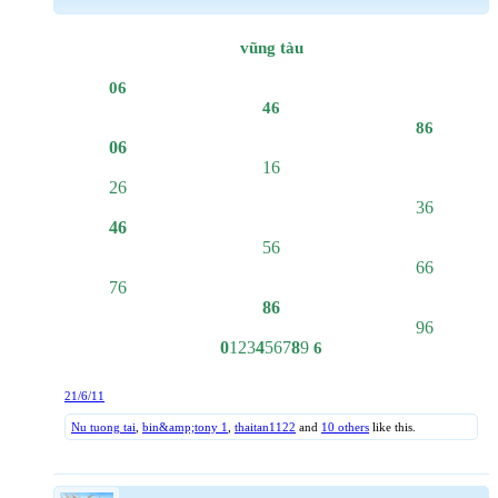
vũng tàu
06
46
86
06
16
26
36
46
56
66
76
86
96
0
123
4
567
8
9
6
21/6/11
Nu tuong tai
,
bin&amp;tony 1
,
thaitan1122
and
10 others
like this.