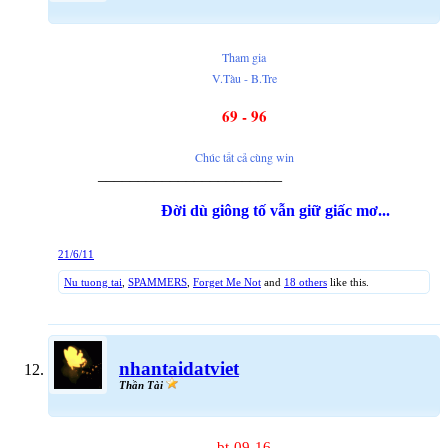
Tham gia
V.Tàu - B.Tre
69 - 96
Chúc tất cả cùng win
_______________________
Đời dù giông tố vẫn giữ giấc mơ...
21/6/11
Nu tuong tai
,
SPAMMERS
,
Forget Me Not
and
18 others
like this.
nhantaidatviet
Thần Tài
bt-09-16