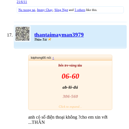
21/6/11
Nu tuong tai
,
Jmmy Chay
,
Sông Ngư
and
5 others
like this.
thantaimayman3979
Thần Tài
loiphong66 nói:
↑
bến tre-vủng tàu
06
-60
ab-lô-đá
306-560
chỉ mong là đúng
Click to expand...
anh có số điện thoại không ?cho em xin với
...THÂN