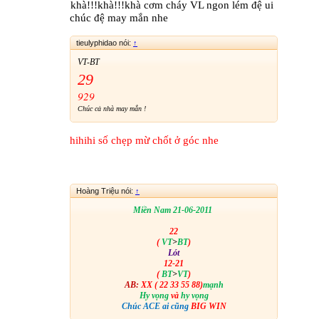
khà!!!khà!!!khà cơm cháy VL ngon lém đệ ui
Thân Chúc ACE May Mắn Thắng Đậm!
chúc đệ may mắn nhe
tieulyphidao nói:
↑
VT-BT
29
929
Chúc cả nhà may mắn !
hihihi số chẹp mừ chốt ở góc nhe
Hoàng Triệu nói:
↑
Miền Nam 21-06-2011
​
22
(
VT
>
BT
)
Lót
12-21
(
BT
>
VT
)
AB:
XX ( 22 33 55 88)
mạnh
Hy vọng
và
hy vọng
Chúc ACE ai cũng
BIG WIN