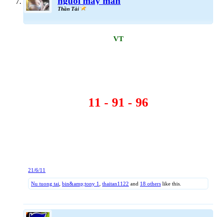
nguoi may man
Thần Tài
VT
11 - 91 - 96
21/6/11
Nu tuong tai
,
bin&amp;tony 1
,
thaitan1122
and
18 others
like this.