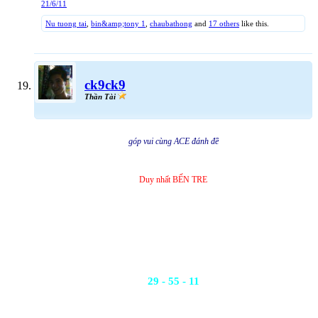
21/6/11
Nu tuong tai
,
bin&amp;tony 1
,
chaubathong
and
17 others
like this.
ck9ck9
Thần Tài
góp vui cùng ACE đánh đề
Duy nhất BẾN TRE
29 - 55 - 11