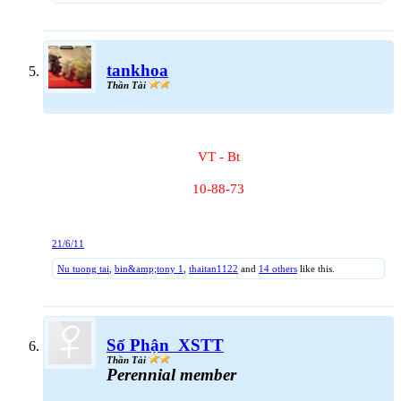
tankhoa
Thần Tài
VT - Bt
10-88-73
21/6/11
Nu tuong tai
,
bin&amp;tony 1
,
thaitan1122
and
14 others
like this.
Số Phận_XSTT
Thần Tài
Perennial member