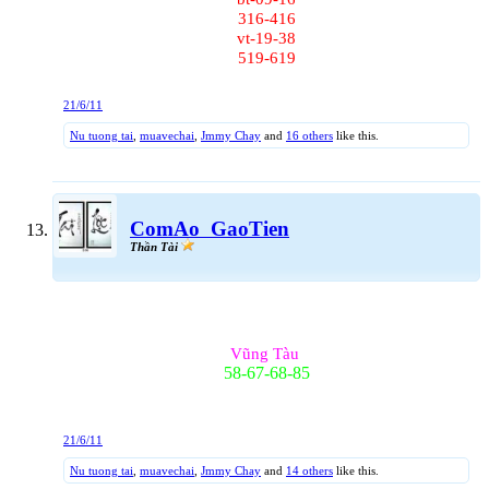
316-416
vt-19-38
519-619
21/6/11
Nu tuong tai
,
muavechai
,
Jmmy Chay
and
16 others
like this.
ComAo_GaoTien
Thần Tài
Vũng Tàu
58-67-68-85
21/6/11
Nu tuong tai
,
muavechai
,
Jmmy Chay
and
14 others
like this.