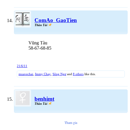
ComAo_GaoTien
Thần Tài
Vũng Tàu
58-67-68-85
sorry lag wé admin xóa dùm
21/6/11
muavechai
,
Jmmy Chay
,
Sông Ngư
and
8 others
like this.
benhimt
Thần Tài
Tham gia