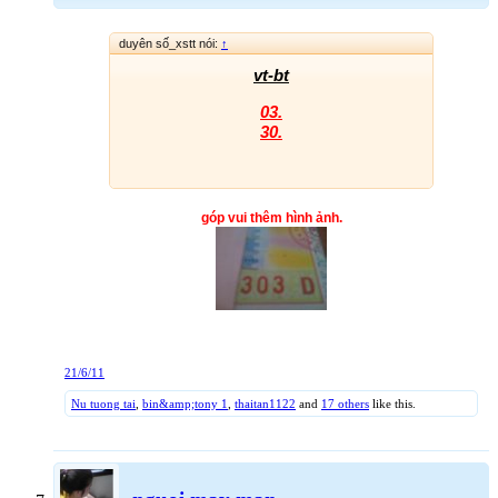
duyên số_xstt nói:
↑
vt-bt
03.
30.
góp vui thêm hình ảnh.
21/6/11
Nu tuong tai
,
bin&amp;tony 1
,
thaitan1122
and
17 others
like this.