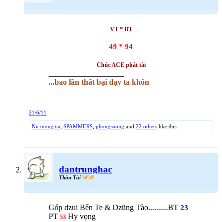
VT * BT
49 * 94
Chúc ACE phát tài
___________________
...bao lần thất bại dạy ta khôn
21/6/11
Nu tuong tai
,
SPAMMERS
,
phongsuong
and
22 others
like this.
dantrunghac
Thần Tài
Góp dzui Bến Te & Dzũng Tào..........BT
23
PT
Hy vọng
53