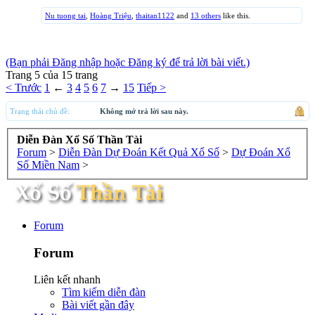
Nu tuong tai
,
Hoàng Triệu
,
thaitan1122
and
13 others
like this.
(Bạn phải Đăng nhập hoặc Đăng ký để trả lời bài viết.)
Trang 5 của 15 trang
< Trước
1
←
3
4
5
6
7
→
15
Tiếp >
Trạng thái chủ đề:
Không mở trả lời sau này.
Diễn Đàn Xổ Số Thần Tài
Forum
>
Diễn Đàn Dự Đoán Kết Quả Xổ Số
>
Dự Đoán Xổ
Số Miền Nam
>
Forum
Forum
Liên kết nhanh
Tìm kiếm diễn đàn
Bài viết gần đây