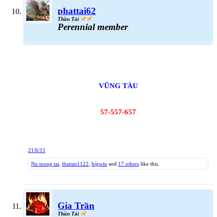
phattai62
Thần Tài
Perennial member
VŨNG TÀU
57-557-657
21/6/11
Nu tuong tai
,
thaitan1122
,
bigwin
and
17 others
like this.
Gia Trần
Thần Tài