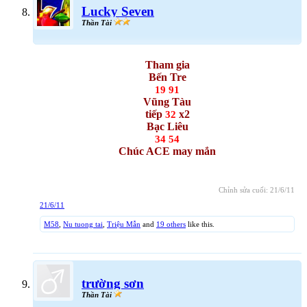
Lucky Seven
Thần Tài
Tham gia
Bến Tre
19 91
Vũng Tàu
tiếp
x2
32
Bạc Liêu
34 54
Chúc ACE may mắn
Chỉnh sửa cuối:
21/6/11
21/6/11
M58
,
Nu tuong tai
,
Triệu Mẫn
and
19 others
like this.
trường sơn
Thần Tài