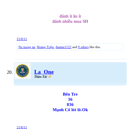
đánh ít ăn ít
đánh nhiều mua SH
21/6/11
Nu tuong tai
,
Hoàng Triệu
,
thaitan1122
and
9 others
like this.
La_One
Thần Tài
Bến Tre
36
836
Mạnh Cổ lót lô.Ok
21/6/11