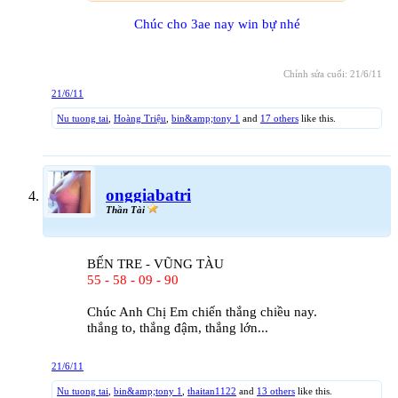
Chúc cho 3ae nay win bự nhé
Chỉnh sửa cuối:
21/6/11
21/6/11
Nu tuong tai
,
Hoàng Triệu
,
bin&amp;tony 1
and
17 others
like this.
onggiabatri
Thần Tài
BẾN TRE - VŨNG TÀU
55 - 58 - 09 - 90
Chúc Anh Chị Em chiến thắng chiều nay.
thắng to, thắng đậm, thắng lớn...
21/6/11
Nu tuong tai
,
bin&amp;tony 1
,
thaitan1122
and
13 others
like this.