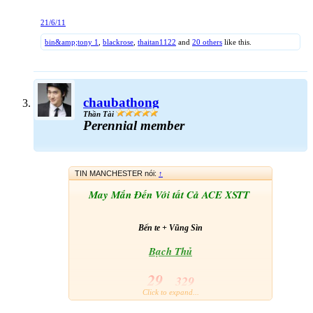
21/6/11
bin&amp;tony 1
,
blackrose
,
thaitan1122
and
20 others
like this.
chaubathong
Thần Tài
Perennial member
TIN MANCHESTER nói:
↑
May Mắn Đến Với tất Cả ACE XSTT
Bến te + Vũng Sìn
Bạch Thủ
29
329
Click to expand...
Hên thì có. Chắc là có.