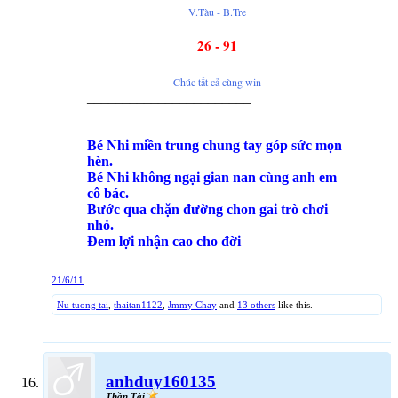
V.Tàu - B.Tre
26 - 91
Chúc tất cả cùng win
_______________________
Bé Nhi miền trung chung tay góp sức mọn
hèn.
Bé Nhi không ngại gian nan cùng anh em
cô bác.
Bước qua chặn đường chon gai trò chơi
nhỏ.
Đem lợi nhận cao cho đời
21/6/11
Nu tuong tai
,
thaitan1122
,
Jmmy Chay
and
13 others
like this.
anhduy160135
Thần Tài