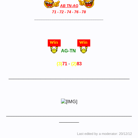
AB TN-AG
71 - 72 - 74 - 76 - 78
________________________________
AG-TN
(3)
71
-
(2)
83
_________________________________________________
___________________________________________________
________
Last edited by a moderator:
20/12/12