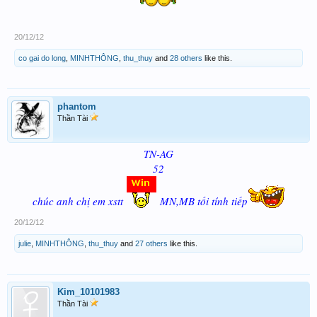
20/12/12
co gai do long
,
MINHTHÔNG
,
thu_thuy
and
28 others
like this.
phantom
Thần Tài
TN-AG
52
chúc anh chị em xstt
MN,MB tối tính tiếp
20/12/12
julie
,
MINHTHÔNG
,
thu_thuy
and
27 others
like this.
Kim_10101983
Thần Tài