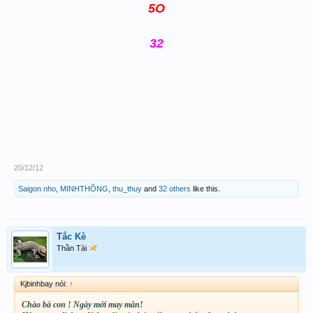
5O
32
20/12/12
Saigon nho
,
MINHTHÔNG
,
thu_thuy
and
32 others
like this.
Tắc Kè
Thần Tài
Kjbinhbay nói:
↑
Chào bà con ! Ngày mới may mắn!