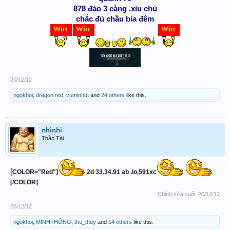
878 đảo 3 càng .xỉu chủ
chắc đủ chầu bia đêm
20/12/12
ngokhoi
,
dragon red
,
vuminhbt
and
24 others
like this.
nhinhi
Thần Tài
[
COLOR="Red"]
2d 33.34.91 ab .lo,591xc
[/COLOR]
Chỉnh sửa cuối:
20/12/12
20/12/12
ngokhoi
,
MINHTHÔNG
,
thu_thuy
and
14 others
like this.