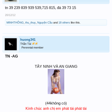
tn 39 239 839 939 539,715 815, đá 39 73 15
20/12/12
MINHTHÔNG
,
thu_thuy
,
Nguyện Cầu
and
18 others
like this.
huong341
Thần Tài
Perennial member
TN -AG
TÂY NINH VÀ AN GIANG
(44không có)
K
ính ch
úc anh ch
ị em ph
át t
ài ph
át t
ài