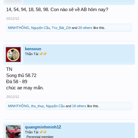
14, 54, 94, 18, 58, 98. Con nào sẽ về AB hôm nay?
20/12/12
MINHTHÔNG
,
Nguyện Cầu
,
Trư_Bát_Zới
and
20 others
like this.
kensoun
Thần Tài
TN
Song thủ 58.72
Đá 58 - 89
chúc ae may mắn.
20/12/12
MINHTHÔNG
,
thu_thuy
,
Nguyện Cầu
and
18 others
like this.
quangminhminh12
Thần Tài
Perennial member