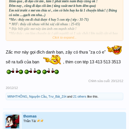
Hôm qua , đi dạo cõi âm , làm 1 phát miền nam thấy cũng ok !
Đêm nay , cũng đi dạo cõi âm ( tầng xuất mơ ít hơn đêm qua)
Em nói trước e mơ em chia sẻ , còn có hên hay ko là 1 chuyện khác! ( Đừng
có ném ....gạch em nha...)
*Mơ : thấy em đi chài được 4 hay 5 con tép ( tép : 31-71)
* MƠ : thấy cãi nhau với bà xả( cãi nhau : 25-65)
* Đặc biệt giấc mơ này ám ảnh em mạnh nhất !
*Mơ thấy : em làm chuyện ác ( giết người) có 1 xác chết ( lớn tuổi) cột vô bao
Click to expand...
nhựa , hôi .....( tính phi tang ) mà bị phát hiện .........công an vô , em tính vọt lẹ
ai ngờ gọi đích danh ( đúng tên em ) hic! 5 người công an + còng số 8 ( còng
tay + còng chân)em . hết!
Zấc mơ này gọi đích danh bạn, zậy có thưa "zạ có e"
------> xác chết già : 83
------> còng số 8 : 88
sẽ ra tuổi của bạn
, thim con tép 13 413 513 3513
31*65*83
Những giấc mơ trên : có được :
anh chị em tham khảo và có nhiều may mắn!
Chỉnh sửa cuối:
20/12/12
EM ngâm cứu đây!
20/12/12
MINHTHÔNG
,
Nguyện Cầu
,
Trư_Bát_Zới
and
21 others
like this.
thomas
Thần Tài