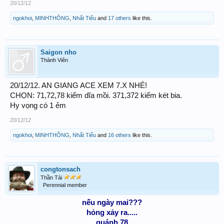
20/12/12
ngokhoi
,
MINHTHÔNG
,
Nhất Tiếu
and
17 others
like this.
Saigon nho
Thành Viên
20/12/12. AN GIANG ACE XEM 7.X NHÉ!
CHỌN: 71,72,78 kiếm dĩa mồi. 371,372 kiếm két bia.
Hy vọng có 1 ẻm
20/12/12
ngokhoi
,
MINHTHÔNG
,
Nhất Tiếu
and
16 others
like this.
congtonsach
Thần Tài
Perennial member
nếu ngày mai???
hỏng xảy ra.....
quánh 78