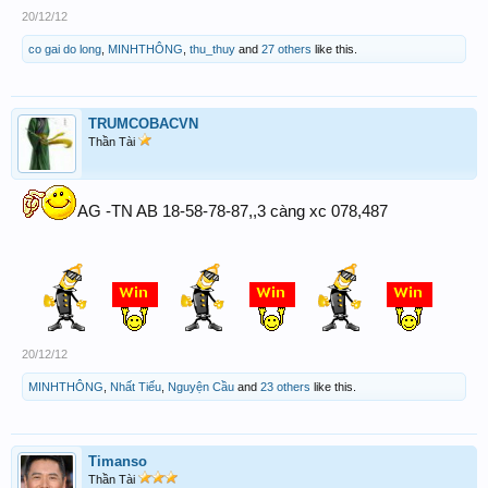
20/12/12
co gai do long
,
MINHTHÔNG
,
thu_thuy
and
27 others
like this.
TRUMCOBACVN
Thần Tài
AG -TN AB 18-58-78-87,,3 càng xc 078,487
20/12/12
MINHTHÔNG
,
Nhất Tiếu
,
Nguyện Cầu
and
23 others
like this.
Timanso
Thần Tài