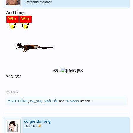
Perennial member
An Giang
65
-
58
265-658
20/12/12
MINHTHÔNG
,
thu_thuy
,
Nhất Tiếu
and
26 others
like this.
co gai do long
Thần Tài