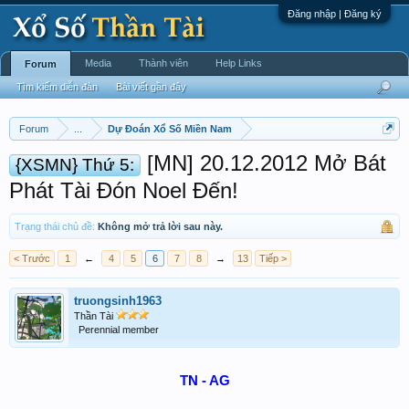
Đăng nhập | Đăng ký
Media
Thành viên
Help Links
Forum
Tìm kiếm diễn đàn
Bài viết gần đây
Forum
...
Dự Đoán Xổ Số Miền Nam
[MN] 20.12.2012 Mở Bát
{XSMN} Thứ 5:
Phát Tài Đón Noel Đến!
Trạng thái chủ đề:
Không mở trả lời sau này.
< Trước
1
←
4
5
6
7
8
→
13
Tiếp >
truongsinh1963
Thần Tài
Perennial member
TN - AG