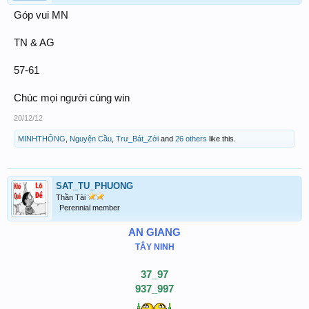
Góp vui MN
TN & AG
57-61
Chúc mọi người cùng win
20/12/12
MINHTHÔNG
,
Nguyện Cầu
,
Trư_Bát_Zới
and
26 others
like this.
SAT_TU_PHUONG
Thần Tài
Perennial member
AN GIANG
TÂY NINH
37_97
937_997