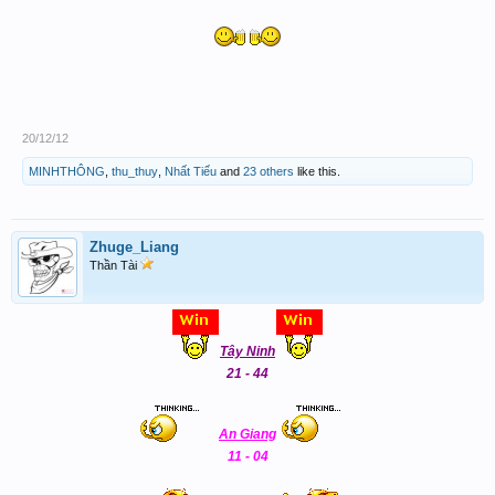
20/12/12
MINHTHÔNG
,
thu_thuy
,
Nhất Tiếu
and
23 others
like this.
Zhuge_Liang
Thần Tài
Tây Ninh
21 - 44
An Giang
11 - 04