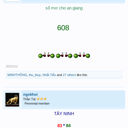
số mơ cho an giang​
608 ​
20/12/12
MINHTHÔNG
,
thu_thuy
,
Nhất Tiếu
and
27 others
like this.
ngokhoi
Thần Tài
Perennial member
TÂY NINH
83
*
84