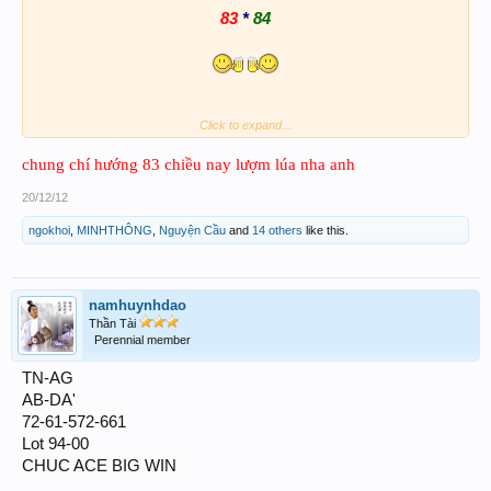
83
*
84
Click to expand...
chung chí hướng 83 chiều nay lượm lúa nha anh
20/12/12
ngokhoi
,
MINHTHÔNG
,
Nguyện Cầu
and
14 others
like this.
namhuynhdao
Thần Tài
Perennial member
TN-AG
AB-DA'
72-61-572-661
Lot 94-00
CHUC ACE BIG WIN