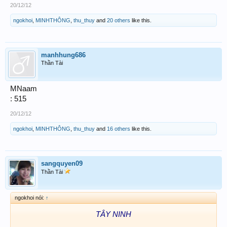
20/12/12
ngokhoi
,
MINHTHÔNG
,
thu_thuy
and
20 others
like this.
manhhung686
Thần Tài
MNaam
: 515
20/12/12
ngokhoi
,
MINHTHÔNG
,
thu_thuy
and
16 others
like this.
sangquyen09
Thần Tài
ngokhoi nói:
↑
TÂY NINH