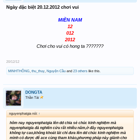
Ngày đặc biệt 20.12.2012 chơi vui
MIỀN NAM
12
012
2012
Chơi cho vui có hong ta ???????
20/12/12
MINHTHÔNG
,
thu_thuy
,
Nguyện Cầu
and
23 others
like this.
DONGTA
Thần Tài
nguyenphatgia nói:
↑
hôm nay nguyenphatgia lên dd chia sẻ chúc kinh nghiệm mà
ngyenphatgia đả nghiên cứu rất nhiều năm,ở đây nguyenphatgia
không tự cao,không khoát lát chỉ đưa lên dd chúc kinh nghiệm mà
mình có được để ace cùng tham khảo,phương pháp này giành cho