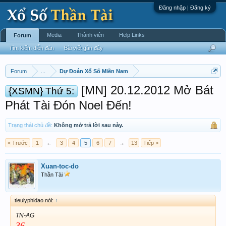
Đăng nhập | Đăng ký
Media
Thành viên
Help Links
Forum
Tìm kiếm diễn đàn
Bài viết gần đây
Forum
...
Dự Đoán Xổ Số Miền Nam
[MN] 20.12.2012 Mở Bát
{XSMN} Thứ 5:
Phát Tài Đón Noel Đến!
Trạng thái chủ đề:
Không mở trả lời sau này.
< Trước
1
←
3
4
5
6
7
→
13
Tiếp >
Xuan-toc-do
Thần Tài
tieulyphidao nói:
↑
TN-AG
36