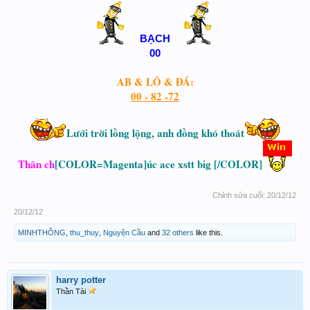
BẠCH
00
AB & LÔ & ĐÁ:
00 - 82 -72
L
ư
ới tr
ời l
ồng l
ộng, anh
đ
ồng kh
ó th
oát
Th
ân ch
[COLOR=Magenta]úc ace xstt big [/COLOR]
Chỉnh sửa cuối:
20/12/12
20/12/12
MINHTHÔNG
,
thu_thuy
,
Nguyện Cầu
and
32 others
like this.
harry potter
Thần Tài