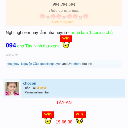
994 394 594
chúc cả nhà mm.
Click to expand...
Nghi nghi em này lắm nha huynh -
mình làm 1 cái xỉu chủ
094
cho Tây Ninh thử xem
20/12/12
thu_thuy
,
Nguyện Cầu
,
quanlongxuyen
and
24 others
like this.
chocon
Thần Tài
Perennial member
TÂY-AN
19-66-38