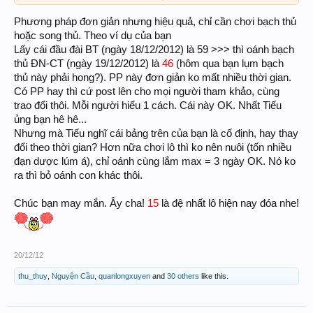
cách đánh:ví dụ:đn-ct .nó không ra đánh luôn tn-ag, không ra nửa đánh luôn vl-
Phương pháp đơn giản nhưng hiệu quả, chỉ cần chơi bạch thủ
bd,nếu ra rồi thì bỏ làm con số khác.phương pháp rất đơn giảng lấy hai số giải tám
của đài bến tre.
hoặc song thủ. Theo ví dụ của bạn
bây giờ tôi đưa lên 100 con số chỉ giành cho đn-ct,trước
Lấy cái đầu đài BT (ngày 18/12/2012) là 59 >>> thì oánh bạch
thủ ĐN-CT (ngày 19/12/2012) là
46
(hôm qua bạn lụm bạch
00 nó sẻ về 99,59
thủ này phải hong?). PP này đơn giản ko mất nhiều thời gian.
01 nó sẻ về 99
Có PP hay thì cứ post lên cho mọi người tham khảo, cùng
...............
trao đổi thôi. Mỗi người hiểu 1 cách. Cái này OK. Nhất Tiếu
59-46
ủng bạn hê hê...
...............
Nhưng mà Tiếu nghĩ cái bảng trên của bạn là cố định, hay thay
99-15
100 con số này chỉ giành cho đồng nai +cần thơ trước
đổi theo thời gian? Hơn nữa chơi lô thì ko nên nuôi (tốn nhiều
nếu mà ace thấy hợp lý,sao này tôi sẻ post 100 số nửa giành cho đài khác...
đạn dược lúm á), chỉ oánh cùng lắm max = 3 ngày OK. Nó ko
thôi tôi post số cho ngày mai luôn.
ra thì bỏ oánh con khác thôi.
TN-AG
BTL
Chúc bạn may mắn. Ây cha!
15
là đệ nhất lô hiện nay đóa nhe!
15
Chúc ace may mắn
20/12/12
thu_thuy
,
Nguyện Cầu
,
quanlongxuyen
and
30 others
like this.