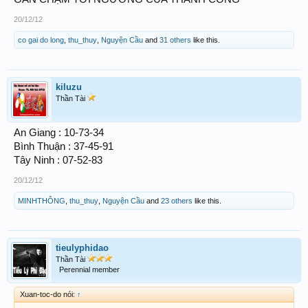
20/12/12
co gai do long
,
thu_thuy
,
Nguyện Cầu
and
31 others
like this.
kiluzu
Thần Tài
An Giang : 10-73-34
Bình Thuận : 37-45-91
Tây Ninh : 07-52-83
20/12/12
MINHTHÔNG
,
thu_thuy
,
Nguyện Cầu
and
23 others
like this.
tieulyphidao
Thần Tài
Perennial member
Xuan-toc-do nói:
↑