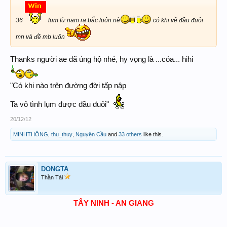
36
lụm từ nam ra bắc luôn nè
có khi về đầu đuôi
mn và đề mb luôn
Thanks người ae đã ủng hộ nhé, hy vọng là ...cóa... hihi
"Có khi nào trên đường đời tấp nập
Ta vô tình lụm được đầu đuôi"
20/12/12
MINHTHÔNG
,
thu_thuy
,
Nguyện Cầu
and
33 others
like this.
DONGTA
Thần Tài
T
ÂY
NINH - AN GIANG