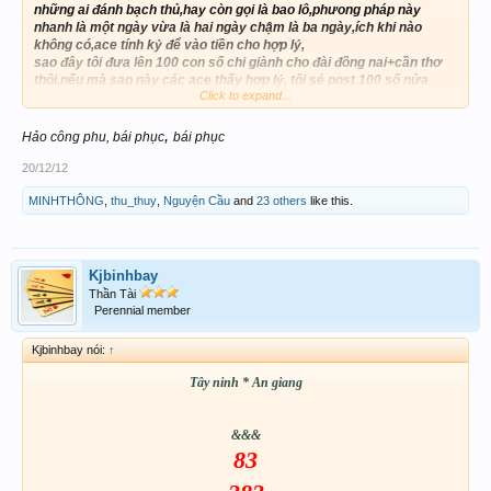
những ai đánh bạch thủ,hay còn gọi là bao lô,phưong pháp này
nhanh là một ngày vừa là hai ngày chậm là ba ngày,ích khi nào
không có,ace tính kỷ để vào tiền cho hợp lý,
sao đây tôi đưa lên 100 con số chi giành cho đài đồng nai+cần thơ
thôi,nếu mà sao này các ace thấy hợp lý, tôi sẻ post 100 số nửa
Click to expand...
giành cho tây ninh+an giang..
hôm nay tôi đưa 100 con số cho đài đồng nai+ cần thơ trước.
,
Hảo công phu, bái phục
bái phục
cách đánh:ví dụ:đn-ct .nó không ra đánh luôn tn-ag, không ra nửa
đánh luôn vl-bd,nếu ra rồi thì bỏ làm con số khác.phương pháp rất
20/12/12
đơn giảng lấy hai số giải tám của đài bến tre.
MINHTHÔNG
,
thu_thuy
,
Nguyện Cầu
and
23 others
like this.
bây giờ tôi đưa lên 100 con số chỉ giành cho đn-ct,trước
...........................
TN-AG
Kjbinhbay
BTL
Thần Tài
15
Perennial member
Chúc ace may mắn
Kjbinhbay nói:
↑
Tây ninh * An giang
&&&
83