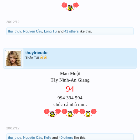
20/12/12
thu_thuy
,
Nguyện Cầu
,
Long Tứ
and
41 others
like this.
thuytrieudo
Thần Tài
Mạo Muội
Tây Ninh-An Giang
94
994 394 594
chúc cả nhà mm.
20/12/12
thu_thuy
,
Nguyện Cầu
,
Kelly
and
40 others
like this.