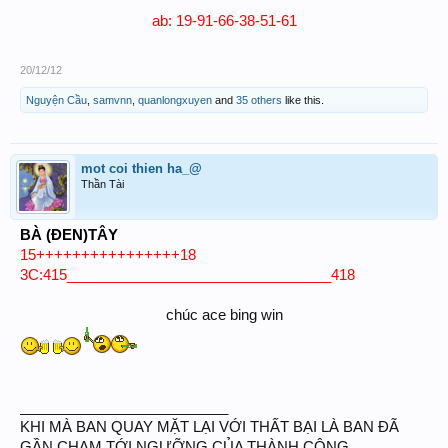
ab: 19-91-66-38-51-61
20/12/12
Nguyện Cầu
,
samvnn
,
quanlongxuyen
and
35 others
like this.
mot coi thien ha_@
Thần Tài
BÀ (ĐEN)TÂY
15++++++++++++++++18
3C:415_________________________________418
chúc ace bing win​
__________________________
KHI MÀ BAN QUAY MẶT LẠI VỚI THẤT BẠI LÀ BAN ĐÃ
GẦN CHẠM TỚI NGƯỠNG CỦA THÀNH CÔNG