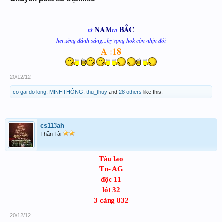
NAM
BẮC
từ
ra
hết xèng đánh sảng...hy vọng hok còn nhịn đói
A :18
20/12/12
co gai do long
,
MINHTHÔNG
,
thu_thuy
and
28 others
like this.
cs113ah
Thần Tài
Tàu lao
Tn- AG
độc 11
lót 32
3 càng 832
20/12/12