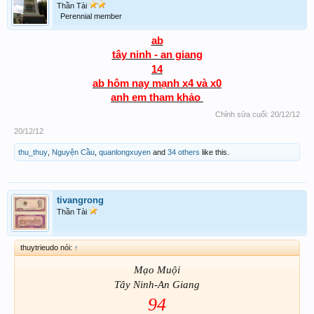
Thần Tài
Perennial member
ab
tây ninh - an giang
14
ab hôm nay mạnh x4 và x0
anh em tham khảo
Chỉnh sửa cuối:
20/12/12
20/12/12
thu_thuy
,
Nguyện Cầu
,
quanlongxuyen
and
34 others
like this.
tivangrong
Thần Tài
thuytrieudo nói:
↑
Mạo Muội
Tây Ninh-An Giang
94