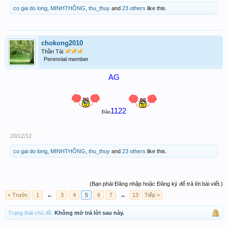
co gai do long
,
MINHTHÔNG
,
thu_thuy
and
23 others
like this.
chokong2010
Thần Tài
Perennial member
AG
1122
Đảo
20/12/12
co gai do long
,
MINHTHÔNG
,
thu_thuy
and
23 others
like this.
(Bạn phải Đăng nhập hoặc Đăng ký để trả lời bài viết.)
< Trước
1
←
3
4
5
6
7
→
13
Tiếp >
Trạng thái chủ đề:
Không mở trả lời sau này.