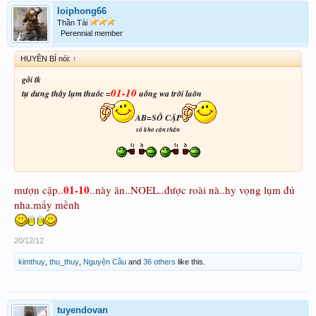
loiphong66
Thần Tài
Perennial member
HUYỀN BÍ nói:
↑
gởi tk
01-10
tự dưng thấy lụm thuốc =
uống wa trời luôn
AB=SỐ CẶP
sổ khó cẩn thẩn
01-10
mượn cập..
..này ăn..NOEL..được roài nà..hy vọng lụm đủ
nha.mấy mềnh
20/12/12
kimthuy
,
thu_thuy
,
Nguyện Cầu
and
36 others
like this.
tuyendovan