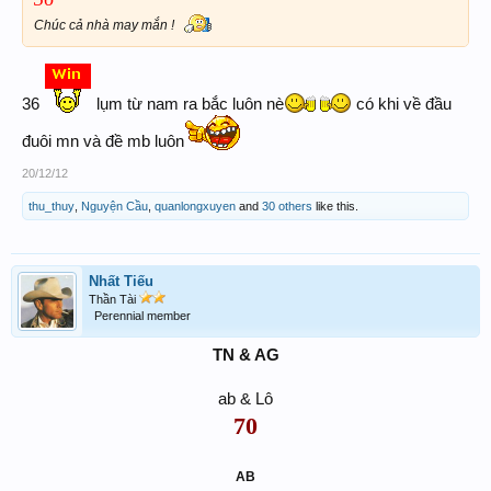
Chúc cả nhà may mắn !
36
lụm từ nam ra bắc luôn nè
có khi về đầu
đuôi mn và đề mb luôn
20/12/12
thu_thuy
,
Nguyện Cầu
,
quanlongxuyen
and
30 others
like this.
Nhất Tiếu
Thần Tài
Perennial member
TN & AG
ab & Lô
70
AB