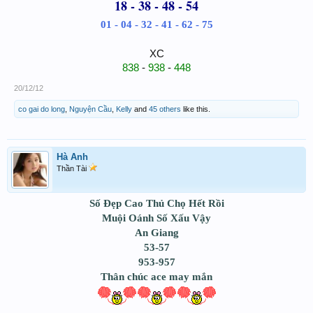
18 - 38 - 48 - 54
01 - 04 - 32 - 41 - 62 - 75
XC
838
-
938
-
448
20/12/12
co gai do long
,
Nguyện Cầu
,
Kelly
and
45 others
like this.
Hà Anh
Thần Tài
Số Đẹp Cao Thủ Chọ Hết Rồi
Muội Oánh Số Xấu Vậy
An Giang
53-57
953-957
Thân chúc ace may mắn