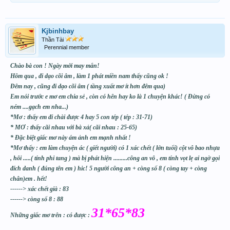
Kjbinhbay
Thần Tài
Perennial member
Chào bà con ! Ngày mới may mắn!
Hôm qua , đi dạo cõi âm , làm 1 phát miền nam thấy cũng ok !
Đêm nay , cũng đi dạo cõi âm ( tầng xuất mơ ít hơn đêm qua)
Em nói trước e mơ em chia sẻ , còn có hên hay ko là 1 chuyện khác! ( Đừng có
ném ....gạch em nha...)
*Mơ : thấy em đi chài được 4 hay 5 con tép ( tép : 31-71)
* MƠ : thấy cãi nhau với bà xả( cãi nhau : 25-65)
* Đặc biệt giấc mơ này ám ảnh em mạnh nhất !
*Mơ thấy : em làm chuyện ác ( giết người) có 1 xác chết ( lớn tuổi) cột vô bao nhựa
, hôi .....( tính phi tang ) mà bị phát hiện .........công an vô , em tính vọt lẹ ai ngờ gọi
đích danh ( đúng tên em ) hic! 5 người công an + còng số 8 ( còng tay + còng
chân)em . hết!
------> xác chết già : 83
------> còng số 8 : 88
31*65*83
Những giấc mơ trên : có được :