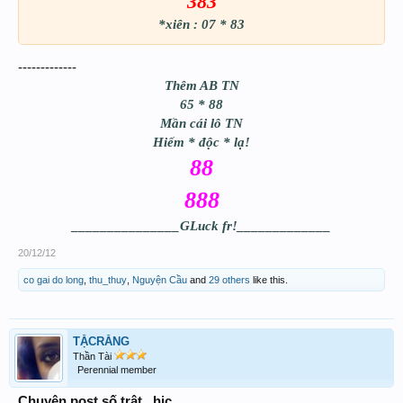
383
*xiên : 07 * 83
-------------
Thêm AB TN
65 * 88
Mần cái lô TN
Hiếm * độc * lạ!
88
888
_______________GLuck fr!_____________
20/12/12
co gai do long
,
thu_thuy
,
Nguyện Cầu
and
29 others
like this.
TẶCRĂNG
Thần Tài
Perennial member
Chuyên post số trật...hic