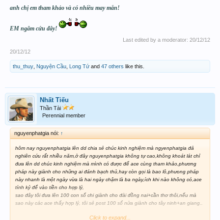
anh chị em tham khảo và có nhiều may mắn!
EM ngâm cứu đây!
Last edited by a moderator:
20/12/12
20/12/12
thu_thuy
,
Nguyện Cầu
,
Long Tứ
and
47 others
like this.
Nhất Tiếu
Thần Tài
Perennial member
nguyenphatgia nói:
↑
hôm nay nguyenphatgia lên dd chia sẻ chúc kinh nghiệm mà ngyenphatgia đả
nghiên cứu rất nhiều năm,ở đây nguyenphatgia không tự cao,không khoát lát chỉ
đưa lên dd chúc kinh nghiệm mà mình có được để ace cùng tham khảo,phương
pháp này giành cho những ai đánh bạch thủ,hay còn gọi là bao lô,phưong pháp
này nhanh là một ngày vừa là hai ngày chậm là ba ngày,ích khi nào không có,ace
tính kỷ để vào tiền cho hợp lý,
sao đây tôi đưa lên 100 con số chi giành cho đài đồng nai+cần thơ thôi,nếu mà
sao này các ace thấy hợp lý, tôi sẻ post 100 số nửa giành cho tây ninh+an giang..
Click to expand...
hôm nay tôi đưa 100 con số cho đài đồng nai+ cần thơ trước.