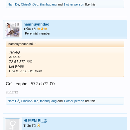
Nam Đế
,
Chieu5hDzo
,
thanhquang
and
1 other person
like this.
namhuynhdao
Thần Tài
Perennial member
namhuynhdao nói:
↑
TN-AG
AB-DA'
72-61-572-661
Lot 94-00
CHUC ACE BIG WIN
Co'...caphe...572-da72-00
20/12/12
Nam Đế
,
Chieu5hDzo
,
thanhquang
and
1 other person
like this.
HUYỀN BÍ_@
Thần Tài