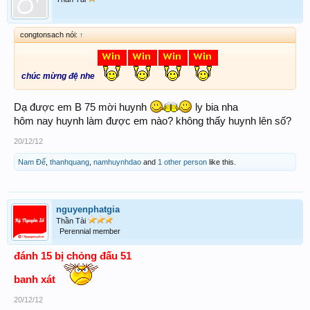
congtonsach nói:
↑
chúc mừng đệ nhe
Dạ được em B 75 mời huynh
ly bia nha
hôm nay huynh làm được em nào? không thấy huynh lên số?
20/12/12
Nam Đế
,
thanhquang
,
namhuynhdao
and
1 other person
like this.
nguyenphatgia
Thần Tài
Perennial member
đánh 15 bị chỏng đấu 51
banh xát
20/12/12