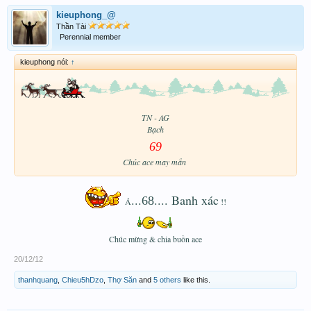
kieuphong_@
Thần Tài
Perennial member
kieuphong nói:
↑
TN - AG
Bạch
69
Chúc ace may mắn
​
...
.... Banh xác
68
Á
!!
Chúc mừng & chia buồn ace
20/12/12
thanhquang
,
Chieu5hDzo
,
Thợ Săn
and
5 others
like this.