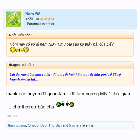
Nam Đế
Thần Tài
Perennial member
Nhất Tiếu nói:
↑
Hôm nay có vô gì hem NĐ? Tìm hoài sao ko thấy bài của Đế?
dragon red nói:
↑
Cái dụ này hôm qua cò bay đã nói rồi hiiii.hôm nay đệ đâu post số ?? sợ
huynh ôm eo há...
thank các huynh đã quan tâm...đệ tạm ngưng MN 1 thời gian
.....chờ thời cơ báo chù
20/12/12
thanhquang
,
Chieu5hDzo
,
Thợ Săn
and
5 others
like this.