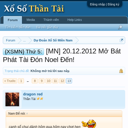
Đăng nhập | Đăng ký
Media
Thành viên
Help Links
Forum
Tìm kiếm diễn đàn
Bài viết gần đây
Forum
...
Dự Đoán Xổ Số Miền Nam
[MN] 20.12.2012 Mở Bát
{XSMN} Thứ 5:
Phát Tài Đón Noel Đến!
Trạng thái chủ đề:
Không mở trả lời sau này.
< Trước
1
←
8
9
10
11
12
13
dragon red
Thần Tài
Nam Đế nói:
↑
canh số chui đánh hôm qua,hôm nay chơi hen