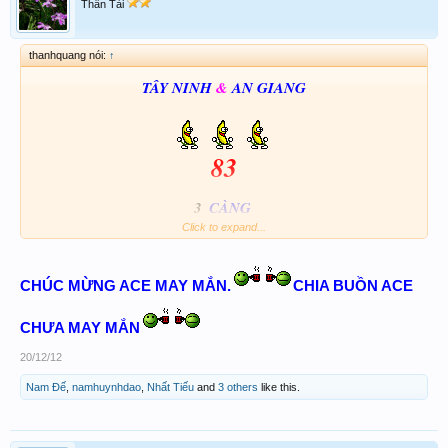
Thần Tài
thanhquang nói:
↑
TÂY NINH
&
AN GIANG
83
3
CÀNG
Click to expand...
183
-
283
CHÚC MỪNG ACE MAY MẮN.
CHIA BUỒN ACE
CHÚC CẢ NHÀ MAY MẮN
CHƯA MAY MẮN
20/12/12
Nam Đế
,
namhuynhdao
,
Nhất Tiếu
and
3 others
like this.