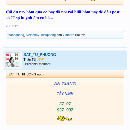
Cái dụ này hôm qua cò bay đã nói rồi hiiii.hôm nay đệ đâu post
số ?? sợ huynh ôm eo há...
20/12/12
thanhquang
,
Kjbinhbay
,
kieuphong
and
7 others
like this.
SAT_TU_PHUONG
Thần Tài
Perennial member
SAT_TU_PHUONG nói:
↑
AN GIANG
TÂY NINH
37_97
937_997