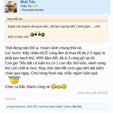
Nhất Tiếu
Thần Tài
Perennial member
Nam Đế nói:
↑
thank các huynh đã quan tâm...đệ tạm ngưng MN 1 thời gian .....chờ
thời cơ báo chù
Thôi đừng nản Đế ui. Hoàn cảnh chung thôi nè.
Lúc trước thấy nhiều ACE cùng lắm là thua tối đa 2-3 ngày là
phải lụm bạch thủ, WIN đậm AB, đá & 3 càng gỡ lại rồi.
Còn giờ Tiếu bắt cả tuần ko có 1 con độc thủ luôn, oánh song
thủ còn chết lẹ hơn. May nhờ dàn AB cơm gạo dớt dát kiếm
cháo qua ngày. Chứ hong Noel này chắc ngủm luôn quá
Chúc ra Bắc thành công nè
Chỉnh sửa cuối:
20/12/12
20/12/12
songhylammon
,
Nam Đế
,
namhuynhdao
and
2 others
like this.