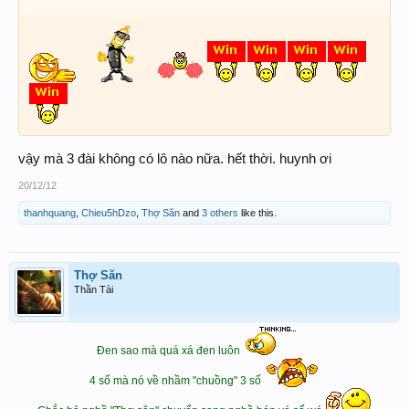
vậy mà 3 đài không có lô nào nữa. hết thời. huynh ơi
20/12/12
thanhquang
,
Chieu5hDzo
,
Thợ Săn
and
3 others
like this.
Thợ Săn
Thần Tài
Đen sao mà quá xá đen luôn
4 số mà nó về nhầm "chuồng" 3 số