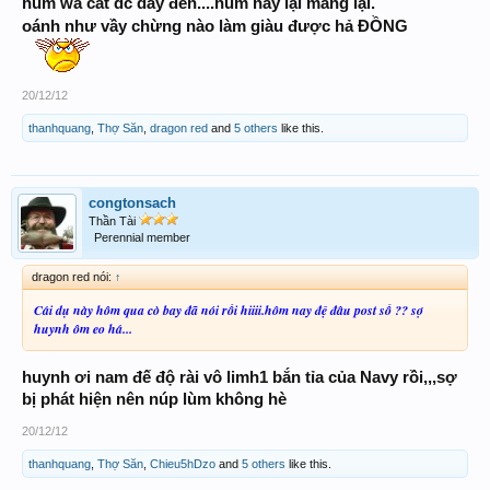
40 * 04
hum wa cắt dc dây đen....hum nay lại mang lại.
thôi thì đập luôn 3c.8
oánh như vầy chừng nào làm giàu được hả ĐỒNG
840 *
804
20/12/12
CHÚC
ACE BIG WIN ĐỎ LỪ
thanhquang
,
Thợ Săn
,
dragon red
and
5 others
like this.
congtonsach
Thần Tài
Perennial member
dragon red nói:
↑
Cái dụ này hôm qua cò bay đã nói rồi hiiii.hôm nay đệ đâu post số ?? sợ
huynh ôm eo há...
huynh ơi nam đế độ rài vô limh1 bắn tỉa của Navy rồi,,,sợ
bị phát hiện nên núp lùm không hè
20/12/12
thanhquang
,
Thợ Săn
,
Chieu5hDzo
and
5 others
like this.