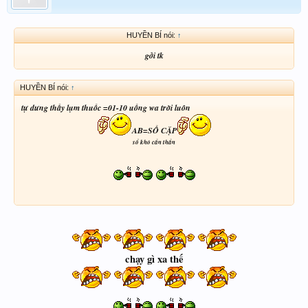
HUYỀN BÍ nói:
↑
gởi tk
HUYỀN BÍ nói:
↑
tự dưng thấy lụm thuốc =01-10 uống wa trời luôn
AB=SỐ CẶP
sổ khó cẩn thẩn
chạy gì xa thế