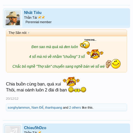
Nhất Tiếu
Thần Tài
Perennial member
Thợ Săn nói:
↑
Đen sao mà quá xá đen luôn
4 số mà nó về nhầm "chuồng" 3 số
Chắc bỏ nghề "Thợ săn" chuyển sang nghề bán vé số wé
Chia buồn cùng bạn, quá xui
Thôi, mai oánh luôn 2 đài đi bạn
20/12/12
songhylammon
,
Nam Đế
,
thanhquang
and
2 others
like this.
Chieu5hDzo
Thần Tài