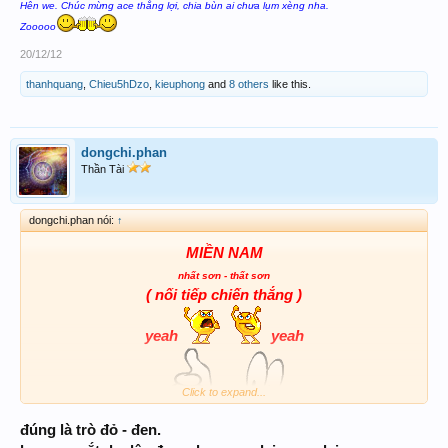
Hên we. Chúc mừng ace thắng lợi, chia bùn ai chưa lụm xèng nha.
Zooooo
L
ư
ới tr
ời l
ồng l
ộng, anh
đ
ồng kh
ó th
oát
20/12/12
Th
[COLOR=Magenta]ân ch[/COLOR][SIZE=4]
thanhquang
,
Chieu5hDzo
,
kieuphong
and
8 others
like this.
[COLOR=Magenta]úc ace xstt big [/COLOR]
[/SIZE]
dongchi.phan
Thần Tài
dongchi.phan nói:
↑
MIỀN NAM
nhất sơn - thất sơn
( nối tiếp chiến thắng )
yeah
yeah
Click to expand...
một cặp số đẹp hum nay
đúng là trò đỏ - đen.