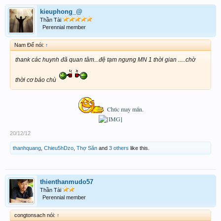
kieuphong_@
Thần Tài
Perennial member
Nam Đế nói:
↑
thank các huynh đã quan tâm...đệ tạm ngưng MN 1 thời gian .....chờ
thời cơ báo chù
Chúc may mắn.
20/12/12
thanhquang
,
Chieu5hDzo
,
Thợ Săn
and
3 others
like this.
thienthanmudo57
Thần Tài
Perennial member
congtonsach nói:
↑