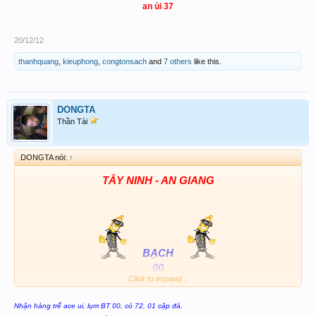
an ủi 37
20/12/12
thanhquang
,
kieuphong
,
congtonsach
and
7 others
like this.
DONGTA
Thần Tài
DONGTA nói:
↑
T
ÂY
NINH - AN GIANG
BẠCH
00
Click to expand...
AB & LÔ & ĐÁ:
Nhận hàng trể ace ui, lụm BT 00, có 72, 01 cặp đá.
00 - 82 -72