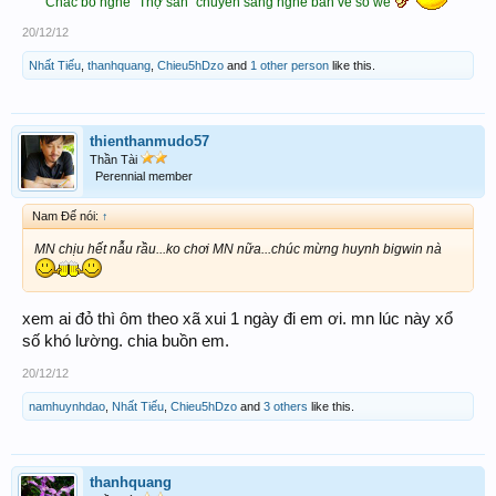
Chắc bỏ nghề "Thợ săn" chuyển sang nghề bán vé số wé
20/12/12
Nhất Tiếu
,
thanhquang
,
Chieu5hDzo
and
1 other person
like this.
thienthanmudo57
Thần Tài
Perennial member
Nam Đế nói:
↑
MN chịu hết nẫu rầu...ko chơi MN nữa...chúc mừng huynh bigwin nà
xem ai đỏ thì ôm theo xã xui 1 ngày đi em ơi. mn lúc này xổ
số khó lường. chia buồn em.
20/12/12
namhuynhdao
,
Nhất Tiếu
,
Chieu5hDzo
and
3 others
like this.
thanhquang