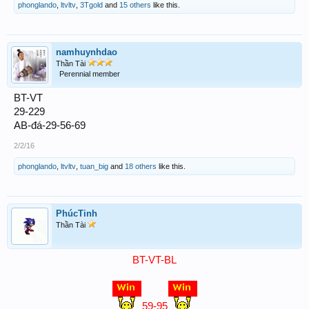
phonglando
,
ltvltv
,
3Tgold
and
15 others
like this.
namhuynhdao
Thần Tài
Perennial member
BT-VT
29-229
AB-đá-29-56-69
2/2/16
phonglando
,
ltvltv
,
tuan_big
and
18 others
like this.
PhúcTinh
Thần Tài
BT-VT-BL
59-95