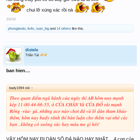
chui lỡ xúng xác rồi nà
2/2/16
phonglando
,
ltvltv
,
tuan_big
and
14 others
like this.
distele
Thần Tài
ban hien....
bady1994 nói:
↑
Theo quan điểm ngũ hành của ngày thì AB hôm nay mạnh
kép 11-00-44-66-55, ở CỬA CHẤN Và CỬA ĐỔ rất mạnh
Rồng -rùa- gà..những ace nào chơi đá và lô dàn tham khảo
thêm, hôm nay bady rãnh thì bàn luận cho thêm vui nhé các
bạn ..không có xuống xác hay máu me gì hết!
VẬY HÔM NAY ĐI DÀN SỐ ĐÁ NÀO HAY NHẤT.....4 con của