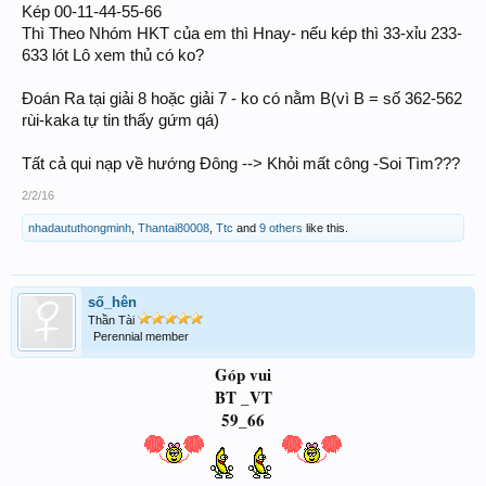
Kép 00-11-44-55-66
Thì Theo Nhóm HKT của em thì Hnay- nếu kép thì 33-xỉu 233-
633 lót Lô xem thủ có ko?
Đoán Ra tại giải 8 hoặc giải 7 - ko có nằm B(vì B = số 362-562
rùi-kaka tự tin thấy gứm qá)
Tất cả qui nạp về hướng Đông --> Khỏi mất công -Soi Tìm???
2/2/16
nhadaututhongminh
,
Thantai80008
,
Ttc
and
9 others
like this.
số_hên
Thần Tài
Perennial member
Góp vui
BT _VT
59_66