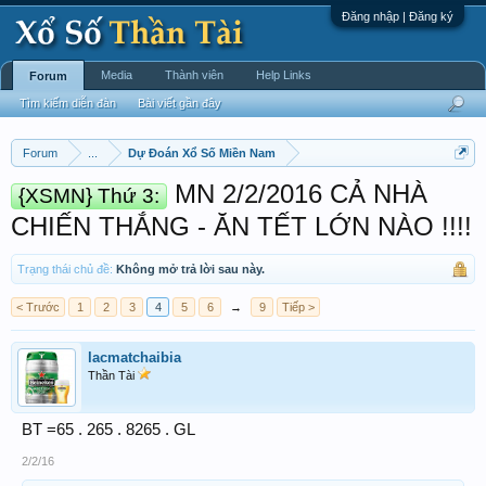
Đăng nhập | Đăng ký
Media
Thành viên
Help Links
Forum
Tìm kiếm diễn đàn
Bài viết gần đây
Forum
...
Dự Đoán Xổ Số Miền Nam
MN 2/2/2016 CẢ NHÀ
{XSMN} Thứ 3:
CHIẾN THẮNG - ĂN TẾT LỚN NÀO !!!!
Trạng thái chủ đề:
Không mở trả lời sau này.
< Trước
1
2
3
4
5
6
→
9
Tiếp >
lacmatchaibia
Thần Tài
BT =65 . 265 . 8265 . GL
2/2/16