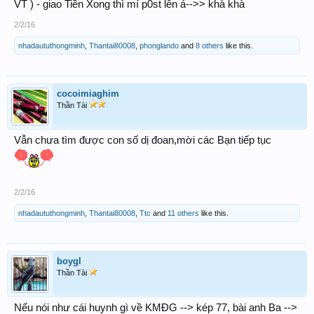
VT ) - giao Tiền Xong thì mí p0st lên á-->> khà khà
2/2/16
nhadaututhongminh
,
Thantai80008
,
phonglando
and
8 others
like this.
cocoimiaghim
Thần Tài
Vẫn chưa tìm được con số dị đoan,mời các Bạn tiếp tục
2/2/16
nhadaututhongminh
,
Thantai80008
,
Ttc
and
11 others
like this.
boygl
Thần Tài
Nếu nói như cái huynh gì về KMĐG --> kép 77, bài anh Ba -->