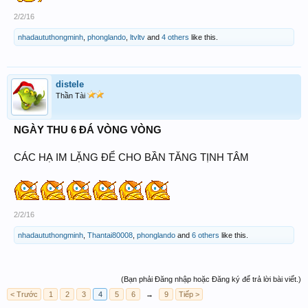
2/2/16
nhadaututhongminh
,
phonglando
,
ltvltv
and
4 others
like this.
distele
Thần Tài
NGÀY THU 6 ĐÁ VÒNG VÒNG
CÁC HẠ IM LẶNG ĐỂ CHO BẦN TĂNG TỊNH TÂM
2/2/16
nhadaututhongminh
,
Thantai80008
,
phonglando
and
6 others
like this.
(Bạn phải Đăng nhập hoặc Đăng ký để trả lời bài viết.)
< Trước
1
2
3
4
5
6
→
9
Tiếp >