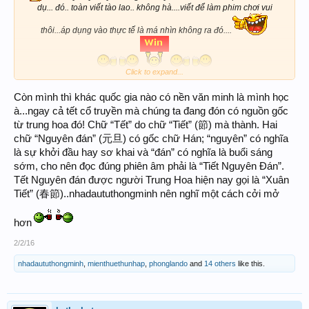
dụ... đó.. toàn viết tào lao.. không hà....viết để làm phim chơi vui
thôi...áp dụng vào thực tế là má nhìn không ra đó....
Click to expand...
Còn mình thì khác quốc gia nào có nền văn minh là mình học
à...ngay cả tết cổ truyền mà chúng ta đang đón có nguồn gốc
từ trung hoa đó! Chữ “Tết” do chữ “Tiết” (節) mà thành. Hai
chữ “Nguyên đán” (元旦) có gốc chữ Hán; “nguyên” có nghĩa
là sự khởi đầu hay sơ khai và “đán” có nghĩa là buổi sáng
sớm, cho nên đọc đúng phiên âm phải là “Tiết Nguyên Đán”.
Tết Nguyên đán được người Trung Hoa hiện nay gọi là “Xuân
Tiết” (春節)..nhadaututhongminh nên nghĩ một cách cởi mở
hơn
2/2/16
nhadaututhongminh
,
mienthuethunhap
,
phonglando
and
14 others
like this.