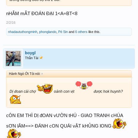
nHẮM mẮT ĐOÁN ĐẠI 1<A=BT<8
2/2/16
nhadaututhongminh
,
phonglando
,
Pé Sin
and
6 others
like this.
boygl
Thần Tài
Hành Ngò Ớt Tỏi nói:
↑
Dị đoan cái chợ
oánh con vịt
được hok huynh?
cÒN EM THÌ DỊ đOAN vƯỜN tHÚ - GIAO TRANH cHÚA
sƠN lÂM==> ĐÁNH cON QUÁI vẬT kHỦNG lONG