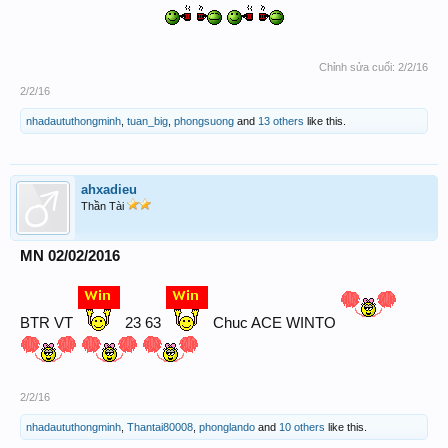
Chỉnh sửa cuối:
2/2/16
2/2/16
nhadaututhongminh
,
tuan_big
,
phongsuong
and
13 others
like this.
ahxadieu
Thần Tài
MN 02/02/2016
BTR VT
23 63
Chuc ACE WINTO
2/2/16
nhadaututhongminh
,
Thantai80008
,
phonglando
and
10 others
like this.