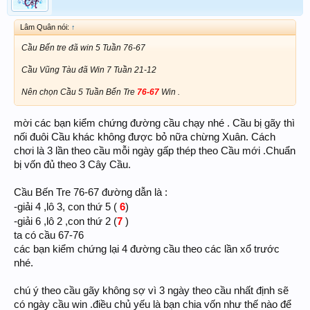
Lâm Quân nói:
↑
Cầu Bến tre đã win 5 Tuần 76-67
Cầu Vũng Tàu đã Win 7 Tuần 21-12
Nên chọn Cầu 5 Tuần Bến Tre
76-67
Win .
mời các bạn kiểm chứng đường cầu chạy nhé . Cầu bị gãy thì
nối đuôi Cầu khác không được bỏ nữa chừng Xuân. Cách
chơi là 3 lần theo cầu mỗi ngày gấp thép theo Cầu mới .Chuẩn
bị vốn đủ theo 3 Cây Cầu.
Cầu Bến Tre 76-67 đường dẫn là :
6
-giải 4 ,lô 3, con thứ 5 (
)
7
-giải 6 ,lô 2 ,con thứ 2 (
)
ta có cầu 67-76
các bạn kiểm chứng lại 4 đường cầu theo các lần xổ trước
nhé.
chú ý theo cầu gãy không sợ vì 3 ngày theo cầu nhất định sẽ
có ngày cầu win .điều chủ yếu là bạn chia vốn như thế nào để