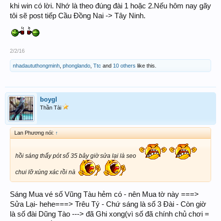
khi win có lời. Nhớ là theo đúng đài 1 hoặc 2.Nếu hôm nay gãy
tôi sẽ post tiếp Cầu Đồng Nai -> Tây Ninh.
2/2/16
nhadaututhongminh
,
phonglando
,
Ttc
and
10 others
like this.
boygl
Thần Tài
Lan Phương nói:
↑
hồi sáng thấy pót số 35 bây giờ sửa lại là seo
chui lỡ xúng xác rồi nà
Sáng Mua vé số Vũng Tàu hẻm có - nên Mua tờ này ===>
Sửa Lại- hehe===> Trêu Tý - Chứ sáng là số 3 Đài - Còn giờ
là số đài Dũng Tào ---> đã Ghi xong(vì số đã chính chủ chơi =