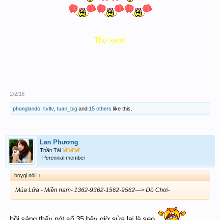
Thử xem!
2/2/16
phonglando
,
ltvltv
,
tuan_big
and
15 others
like this.
Lan Phương
Thần Tài
Perennial member
boygl nói:
↑
Múa Lửa - Miền nam- 1362-9362-1562-9562---> Dò Chơi-
hồi sáng thấy pót số 35 bây giờ sửa lại là seo