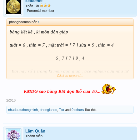
ketlachet
Thần Tài
Perennial member
phonghocmon nói:
↑
bảng liệt kê , kì môn độn giáp
tuất = 6 , thìn = 7 , mặt trời = [ 7 ] sửu = 9 , thìn = 4
6 , 7 [ 7 ] 9 , 4
bài này số 1 trong kỉ môn độn giáp , ace nghiên cứu nha từ
Click to expand...
phải sang trái , chính giữa con 7 là mặt trời, thất hay ace gởi
tin nhắn cho mình thân nhiều ​
KMDG sao bằng KM độn thỗ cũa Tớ...
2/2/16
nhadaututhongminh
,
phonglando
,
Ttc
and
9 others
like this.
Lâm Quân
Thành Viên