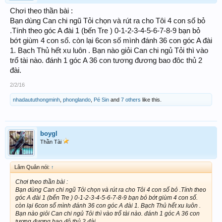
Chơi theo thần bài :
Bạn dùng Can chi ngũ Tỏi chọn và rút ra cho Tôi 4 con số bỏ
.Tính theo góc A đài 1 (bến Tre ) 0-1-2-3-4-5-6-7-8-9 bạn bỏ
bớt giùm 4 con số. còn lại 6con số mình đánh 36 con góc A đài
1. Bạch Thủ hết xu luôn . Bạn nào giỏi Can chi ngủ Tỏi thì vào
trổ tài nào. đánh 1 góc A 36 con tương đương bao đôc thủ 2
đài.
2/2/16
nhadaututhongminh
,
phonglando
,
Pé Sin
and
7 others
like this.
boygl
Thần Tài
Lâm Quân nói:
↑
Chơi theo thần bài :
Bạn dùng Can chi ngũ Tỏi chọn và rút ra cho Tôi 4 con số bỏ .Tính theo
góc A đài 1 (bến Tre ) 0-1-2-3-4-5-6-7-8-9 bạn bỏ bớt giùm 4 con số.
còn lại 6con số mình đánh 36 con góc A đài 1. Bạch Thủ hết xu luôn .
Bạn nào giỏi Can chi ngủ Tỏi thì vào trổ tài nào. đánh 1 góc A 36 con
tương đương bao độ thủ 2 đài.