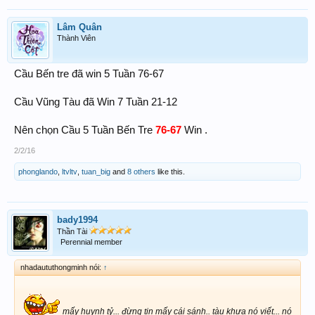
Lâm Quân
Thành Viên
Cầu Bến tre đã win 5 Tuần 76-67
Cầu Vũng Tàu đã Win 7 Tuần 21-12
Nên chọn Cầu 5 Tuần Bến Tre
76-67
Win .
2/2/16
phonglando
,
ltvltv
,
tuan_big
and
8 others
like this.
bady1994
Thần Tài
Perennial member
nhadaututhongminh nói:
↑
mấy huynh tỷ... đừng tin mấy cái sánh.. tàu khựa nó viết... nó