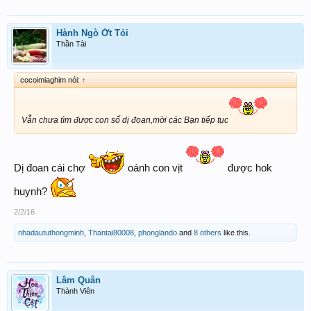
Hành Ngò Ớt Tỏi
Thần Tài
cocoimiaghim nói:
↑
Vẫn chưa tìm được con số dị đoan,mời các Bạn tiếp tục
Dị đoan cái chợ
oánh con vịt
được hok
huynh?
2/2/16
nhadaututhongminh
,
Thantai80008
,
phonglando
and
8 others
like this.
Lâm Quân
Thành Viên