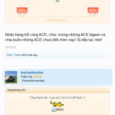
32
Chúc cả nhà đầu tuần may mắn và Bigwin!
Click to expand...
Nhận hàng trễ cùng ACE, chúc mừng những ACE bigwin và
chia buồn những ACE chưa Win hôm nay! Ta tiếp tục nhé!
19/11/12
Phúc Thịnh
thích bài này.
trochoitroicho
Thần Tài
Perennial member
kieuphong nói:
↑
Cháy bạch thủ.. Lụm lại 2 tờ vé số đỡ buồn !!