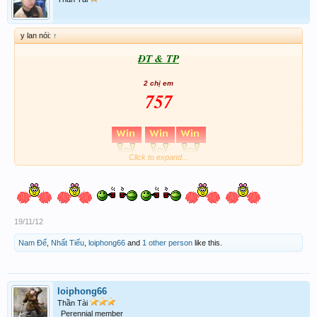
y lan nói:
↑
ĐT & TP
2 chị em
757
Click to expand...
19/11/12
Nam Đế
,
Nhất Tiếu
,
loiphong66
and
1 other person
like this.
loiphong66
Thần Tài
Perennial member