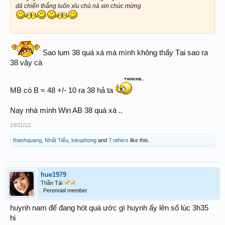
đả chiến thắng luôn xỉu chủ nà xin chúc mừng
Sao lụm 38 quá xá mà mình không thấy Tại sao ra
38 vậy cà
MB có B = 48 +/- 10 ra 38 hả ta
Nay nhà mình Win AB 38 quá xá ..
19/11/12
thanhquang
,
Nhất Tiếu
,
kieuphong
and
7 others
like this.
hue1979
Thần Tài
Perennial member
huynh nam đế đang hót quá ước gì huynh ấy lên số lúc 3h35
hi