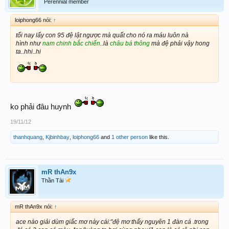
Perennial member
loiphong66 nói:
↑
tối nay lấy con 95 đệ lật ngược mà quất cho nó ra máu luôn nà
hình như
nam chinh bắc chiến
..là
châu bá thông
mà đệ phải vậy hong
ta..hhi..hi
ko phải đâu huynh
19/11/12
thanhquang
,
Kjbinhbay
,
loiphong66
and
1 other person
like this.
mR thAn9x
Thần Tài
mR thAn9x nói:
↑
ace nào giải dùm giấc mơ này cái:"đệ mơ thấy nguyên 1 đàn cá .trong