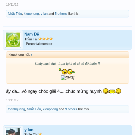
19/11/12
Nhất Tiếu
,
kieuphong
,
y lan
and
5 others
like this.
Nam Đế
Thần Tài
Perennial member
kieuphong nói:
↑
Cháy bạch thủ.. Lụm lại 2 tờ vé số đỡ buồn !!
ấy da....vô ngay chóc giải 4.....chúc mừng huynh
19/11/12
thanhquang
,
Nhất Tiếu
,
kieuphong
and
9 others
like this.
y lan
Thần Tài