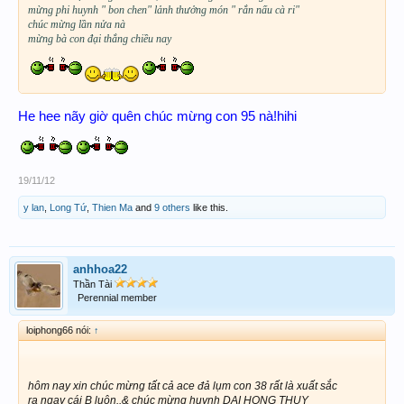
mừng phi huynh " bon chen" lảnh thưởng món " rắn nấu cà ri"
chúc mừng lần nửa nà
mừng bà con đại thắng chiều nay
He hee nãy giờ quên chúc mừng con 95 nà!hihi
19/11/12
y lan
,
Long Tứ
,
Thien Ma
and
9 others
like this.
anhhoa22
Thần Tài
Perennial member
loiphong66 nói:
↑
hôm nay xin chúc mừng tất cả ace đả lụm con 38 rất là xuất sắc
ra ngay cái B luôn..& chúc mừng huynh DAI HONG THUY