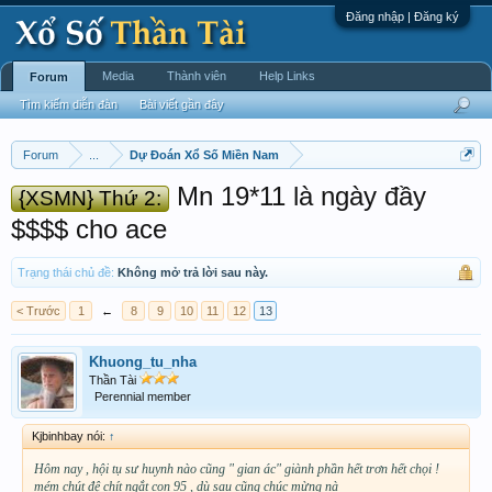
Đăng nhập | Đăng ký
Media
Thành viên
Help Links
Forum
Tìm kiếm diễn đàn
Bài viết gần đây
Forum
...
Dự Đoán Xổ Số Miền Nam
Mn 19*11 là ngày đầy
{XSMN} Thứ 2:
$$$$ cho ace
Trạng thái chủ đề:
Không mở trả lời sau này.
< Trước
1
←
8
9
10
11
12
13
Khuong_tu_nha
Thần Tài
Perennial member
Kjbinhbay nói:
↑
Hôm nay , hội tụ sư huynh nào cũng " gian ác" giành phần hết trơn hết chọi !
mém chút đệ chít ngắt con 95 , dù sau cũng chúc mừng nà