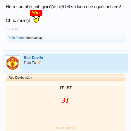
Hôm sau nhớ rinh giải đặc biệt 06 số luôn nhé nguòi anh em!
Chúc mừng!
19/11/12
Phúc Thịnh
thích bài này.
Red Devils
Thần Tài
Red Devils nói:
↑
T
P
-
ĐT
31
Click to expand...