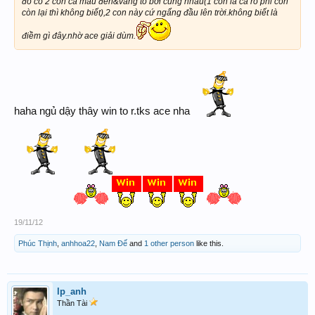
đó có 2 con cá màu đen&vàng to bơi cùng nhau(1 con là cá rô phi con
còn lại thì không biết),2 con này cứ ngẩng đầu lên trời.không biết là
điềm gì đây.nhờ ace giải dùm.
haha ngủ dậy thây win to r.tks ace nha
19/11/12
Phúc Thịnh
,
anhhoa22
,
Nam Đế
and
1 other person
like this.
lp_anh
Thần Tài