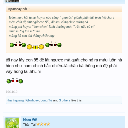
Kjbinhbay nói:
↑
Hôm nay , hội tụ sư huynh nào cũng " gian ác" giành phần hết trơn hết chọi !
mém chút đệ chít ngắt con 95 , dù sau cũng chúc mừng nà
mừng phi huynh " bon chen" lảnh thưởng món " rắn nấu cà ri"
chúc mừng lần nửa nà
mừng bà con đại thắng chiều nay
tối nay lấy con 95 đệ lật ngược mà quất cho nó ra máu luôn nà
hình như nam chinh bắc chiến..là châu bá thông mà đệ phải
vậy hong ta..hhi..hi
19/11/12
thanhquang
,
Kjbinhbay
,
Long Tứ
and
3 others
like this.
Nam Đế
Thần Tài