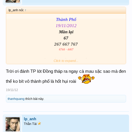
lp_anh nói:
↑
Thành Phố
19/11/2012
Mần lại
67
267 667 767
6744 - 4467
Click to expand...
Đồng Tháp
Trời ơi đánh TP lót Đồng tháp ra ngay cà mau sặc sao mà đen
Số 10
thế ko bít vô thành phố là hốt hụi roài
19/11/12
thanhquang
thích bài này.
lp_anh
Thần Tài