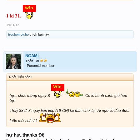
1 ki 31.
19/11/12
trochoitroicho
thích bài này.
NGAMI
Thần Tài
Perennial member
Nhất Tiếu nói:
↑
hự... chúc mừng ngay B
Có tô bánh canh giò heo
bự!
Thấy 38 đi 3 ngày liên tiếp (T6-CN) ko dám chơi lại. Ai ngờ về đầu đuôi
luôn mới chết ák
hự hự..thanks Đệ