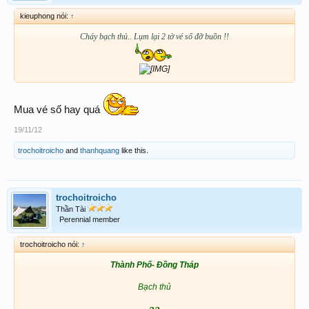
kieuphong nói:
↑
Cháy bạch thủ.. Lụm lại 2 tờ vé số đỡ buồn !!
Mua vé số hay quá
19/11/12
trochoitroicho
and
thanhquang
like this.
trochoitroicho
Thần Tài
Perennial member
trochoitroicho nói:
↑
Thành Phố- Đồng Tháp
Bạch thủ