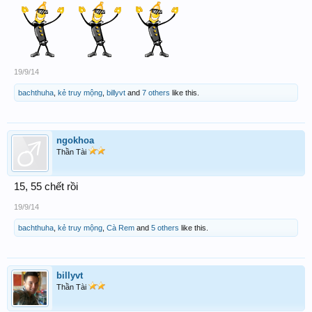
19/9/14
bachthuha
,
kẻ truy mộng
,
billyvt
and
7 others
like this.
ngokhoa
Thần Tài
15, 55 chết rồi
19/9/14
bachthuha
,
kẻ truy mộng
,
Cà Rem
and
5 others
like this.
billyvt
Thần Tài