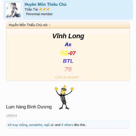
Huyền Môn Thiếu Chủ
Thần Tài
Perennial member
Huyền Môn Thiếu Chủ nói:
↑
Vĩnh Long
A
B
02
-07
BTL
76
Click to expand...
Bình Dương
49
A
-79
B-
Lô
93
7
Lụm hàng Bình Dương
19/9/14
kẻ truy mộng
,
iumainhe
,
ngũ ak
and
4 others
like this.