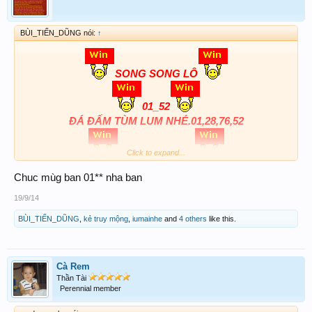
BÙI_TIẾN_DŨNG nói:
↑
SONG SONG LÔ
01_52
ĐÁ ĐẤM TÙM LUM NHÉ.01,28,76,52
3C+XC 401_352
Click to expand...
Chuc mùg ban 01** nha ban
Chúc anh chị em ngày mai lại rạng rỡ
19/9/14
BÙI_TIẾN_DŨNG
,
kẻ truy mộng
,
iumainhe
and
4 others
like this.
Cà Rem
Thần Tài
Perennial member