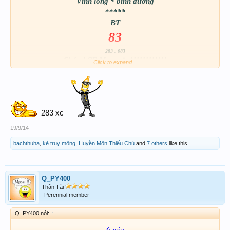
Vĩnh long * bình dương
*****
BT
83
283 . 083
Chúc ACE May mắn!!!!!!!!!!!!
Click to expand...
283 xc
19/9/14
bachthuha
,
kẻ truy mộng
,
Huyền Môn Thiếu Chủ
and
7 others
like this.
Q_PY400
Thần Tài
Perennial member
Q_PY400 nói:
↑
6 góc