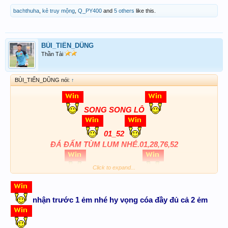
bachthuha
,
kẻ truy mộng
,
Q_PY400
and
5 others
like this.
BÙI_TIẾN_DŨNG
Thần Tài
BÙI_TIẾN_DŨNG nói:
↑
SONG SONG LÔ
01_52
ĐÁ ĐẤM TÙM LUM NHÉ.01,28,76,52
3C+XC 401_352
Click to expand...
Chúc anh chị em ngày mai lại rạng rỡ
nhận trước 1 ẻm nhé hy vọng cóa đầy đủ cả 2 ẻm