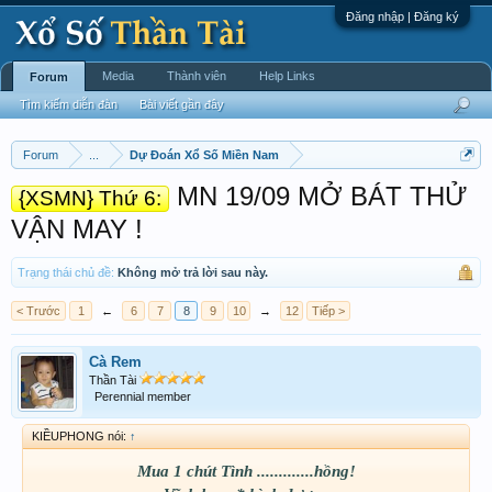
Đăng nhập | Đăng ký
Media
Thành viên
Help Links
Forum
Tìm kiếm diễn đàn
Bài viết gần đây
Forum
...
Dự Đoán Xổ Số Miền Nam
MN 19/09 MỞ BÁT THỬ
{XSMN} Thứ 6:
VẬN MAY !
Trạng thái chủ đề:
Không mở trả lời sau này.
< Trước
1
←
6
7
8
9
10
→
12
Tiếp >
Cà Rem
Thần Tài
Perennial member
KIỀUPHONG nói:
↑
Mua 1 chút Tình .............hồng!