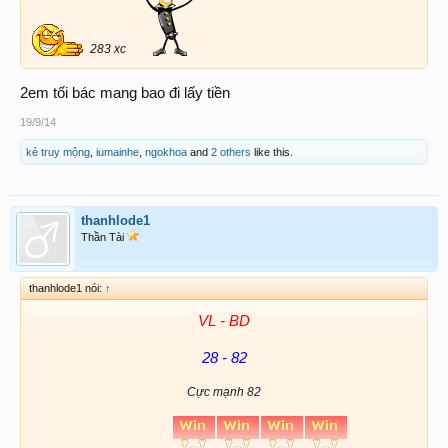
283 xc
2em tối bác mang bao đi lấy tiền
19/9/14
kẻ truy mộng
,
iumainhe
,
ngokhoa
and
2 others
like this.
thanhlode1
Thần Tài
thanhlode1 nói:
↑
VL - BD
28 - 82
Cực mạnh 82