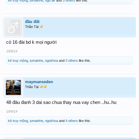
kẻ truy mộng
,
iumainhe
,
ngũ ak
and
3 others
like this.
đầu đất
Thần Tài
có 16 đài bd k mọi người
19/9/14
kẻ truy mộng
,
iumainhe
,
ngokhoa
and
3 others
like this.
maymanseden
Thần Tài
48 đâu đanh 3 dai sao chua thay nua vay chen ..hu..hu
19/9/14
kẻ truy mộng
,
iumainhe
,
ngokhoa
and
4 others
like this.