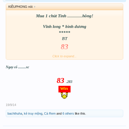
KIỀUPHONG nói:
↑
Mua 1 chút Tình .............hồng!
Vĩnh long * bình dương
*****
BT
83
283 . 083
Click to expand...
Chúc ACE May mắn!!!!!!!!!!!!
Ngay cổ .........xc
83
.283
19/9/14
bachthuha
,
kẻ truy mộng
,
Cà Rem
and
6 others
like this.