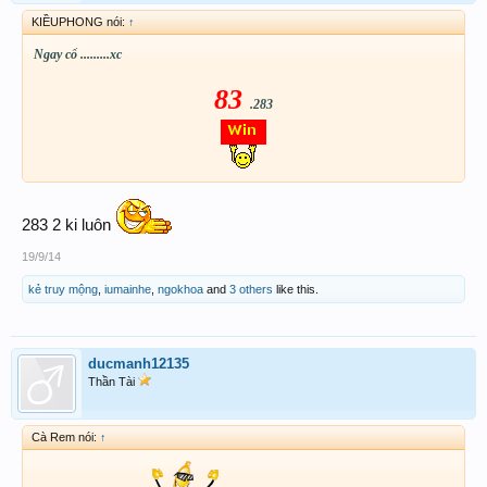
KIỀUPHONG nói:
↑
Ngay cổ .........xc
83
.283
283 2 ki luôn
19/9/14
kẻ truy mộng
,
iumainhe
,
ngokhoa
and
3 others
like this.
ducmanh12135
Thần Tài
Cà Rem nói:
↑