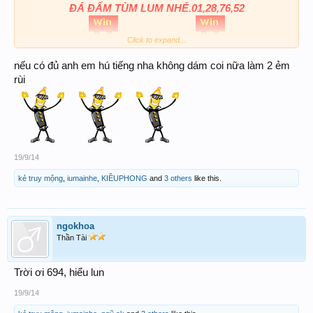
ĐÁ ĐẤM TÙM LUM NHÉ.01,28,76,52
3C+XC 401_352
Click to expand...
nếu có đủ anh em hú tiếng nha không dám coi nữa làm 2 ẻm
Chúc anh chị em ngày mai lại rạng rỡ
rùi
19/9/14
kẻ truy mộng
,
iumainhe
,
KIỀUPHONG
and
3 others
like this.
ngokhoa
Thần Tài
Trời ơi 694, hiểu lun
19/9/14