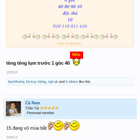
40 80 90 10
độc thủ
10
010 110 011 410
Click to expand...
tèng tèng
lụm trước 1 góc 40
19/9/14
bachthuha
,
kẻ truy mộng
,
ngũ ak
and
6 others
like this.
Cà Rem
Thần Tài
Perennial member
15 đang vô mùa bắt
19/9/14