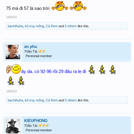
75 mà đi 57 là sao trời
19/9/14
bachthuha
,
kẻ truy mộng
,
Cà Rem
and
5 others
like this.
an phu
Thần Tài
Perennial member
ây da. có 92-96 rồi 29 đâu ra lẹ đi
19/9/14
bachthuha
,
kẻ truy mộng
,
Cà Rem
and
5 others
like this.
KIỀUPHONG
Thần Tài
Perennial member