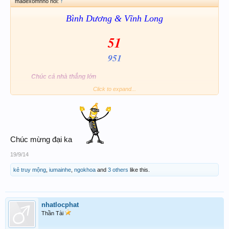
madexomnho nói:
↑
Bình Dương & Vĩnh Long
51
951
Chúc cả nhà thắng lớn
Click to expand...
Chúc mừng đại ka
19/9/14
kẻ truy mộng
,
iumainhe
,
ngokhoa
and
3 others
like this.
nhatlocphat
Thần Tài