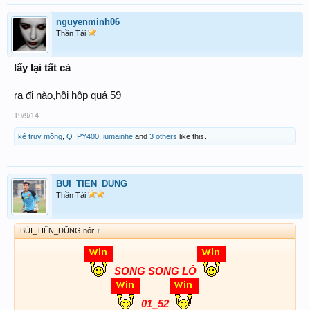
nguyenminh06
Thần Tài
lấy lại tất cả
ra đi nào,hồi hộp quá 59
19/9/14
kẻ truy mộng
,
Q_PY400
,
iumainhe
and
3 others
like this.
BÙI_TIẾN_DŨNG
Thần Tài
BÙI_TIẾN_DŨNG nói:
↑
SONG SONG LÔ
01_52