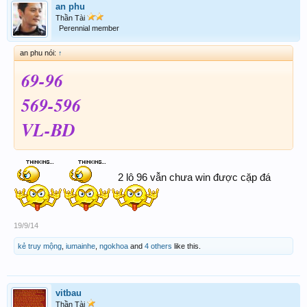
an phu
Thần Tài
Perennial member
an phu nói:
↑
69-96
569-596
VL-BD
2 lô 96 vẫn chưa win được cặp đá
19/9/14
kẻ truy mộng
,
iumainhe
,
ngokhoa
and
4 others
like this.
vitbau
Thần Tài