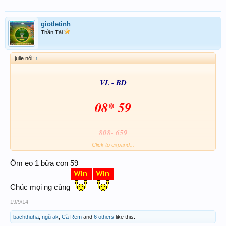
giotletinh
Thần Tài
julie nói:
↑
VL - BD
08* 59
808- 659
Click to expand...
Ôm eo 1 bữa con 59
GoodLuck
Chúc mọi ng cùng
19/9/14
bachthuha
,
ngũ ak
,
Cà Rem
and
6 others
like this.