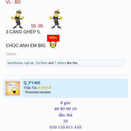
VL - BD
59 -95
3 CÀNG GHÉP 5.
CHÚC ANH EM BIG
19/9/14
bachthuha
,
ngũ ak
,
Cà Rem
and
7 others
like this.
Q_PY400
Thần Tài
Perennial member
6 góc
40 80 90 10
độc thủ
10
010 110 011 410