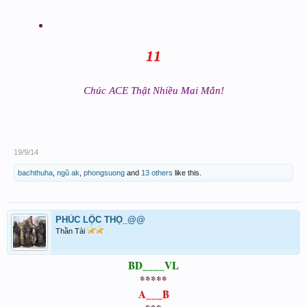
11
Chúc ACE Thật Nhiều Mai Mắn!
19/9/14
bachthuha
,
ngũ ak
,
phongsuong
and
13 others
like this.
PHÚC LỘC THỌ_@@
Thần Tài
BD____VL
*****
A___B