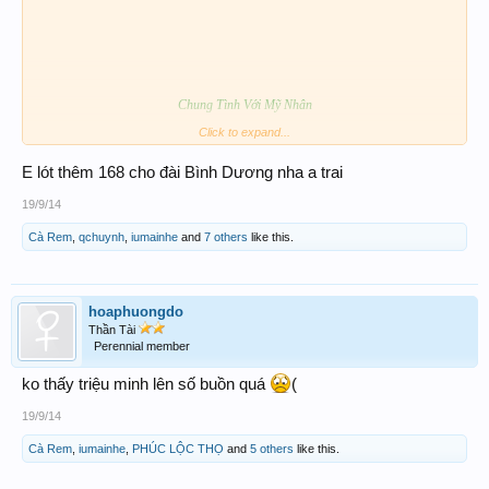
Chung Tình Với Mỹ Nhân
Click to expand...
Ngày của Chị ......đó nheng
E lót thêm 168 cho đài Bình Dương nha a trai
19/9/14
Cà Rem
,
qchuynh
,
iumainhe
and
7 others
like this.
hoaphuongdo
Thần Tài
28 _ 68
Perennial member
ko thấy triệu minh lên số buồn quá
(
Làm thêm 3 kàng hén Chị
628 _ 268
19/9/14
Cà Rem
,
iumainhe
,
PHÚC LỘC THỌ
and
5 others
like this.