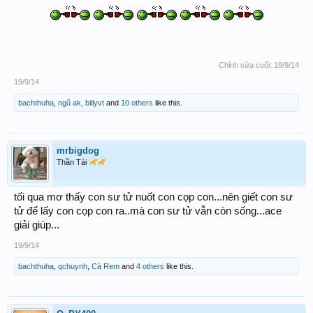
Chỉnh sửa cuối:
19/9/14
19/9/14
bachthuha
,
ngũ ak
,
billyvt
and
10 others
like this.
mrbigdog
Thần Tài
tối qua mơ thấy con sư tử nuốt con cọp con...nên giết con sư
tử để lấy con cọp con ra..mà con sư tử vẫn còn sống...ace
giải giúp...
19/9/14
bachthuha
,
qchuynh
,
Cà Rem
and
4 others
like this.