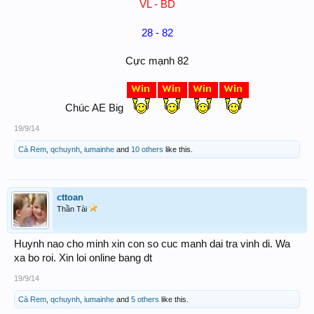
VL - BD
28 - 82
Cực mạnh 82
Chúc AE Big
19/9/14
Cà Rem
,
qchuynh
,
iumainhe
and
10 others
like this.
cttoan
Thần Tài
Huynh nao cho minh xin con so cuc manh dai tra vinh di. Wa
xa bo roi. Xin loi online bang dt
19/9/14
Cà Rem
,
qchuynh
,
iumainhe
and
5 others
like this.