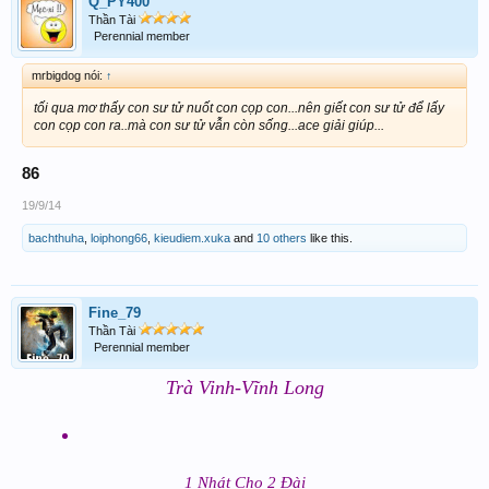
Q_PY400
Thần Tài
Perennial member
mrbigdog nói:
↑
tối qua mơ thấy con sư tử nuốt con cọp con...nên giết con sư tử để lấy
con cọp con ra..mà con sư tử vẫn còn sống...ace giải giúp...
86
19/9/14
bachthuha
,
loiphong66
,
kieudiem.xuka
and
10 others
like this.
Fine_79
Thần Tài
Perennial member
Trà Vinh-Vĩnh Long
1 Nhát Cho 2 Đài