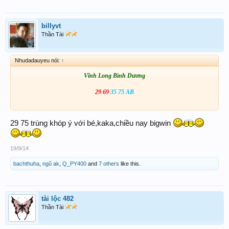
billyvt
Thần Tài
Nhudadauyeu nói:
↑
Vĩnh Long Bình Dương
29 69
35 75 AB
29 75 trùng khóp ý với bé,kaka,chiều nay bigwin
19/9/14
bachthuha
,
ngũ ak
,
Q_PY400
and
7 others
like this.
tài lộc 482
Thần Tài