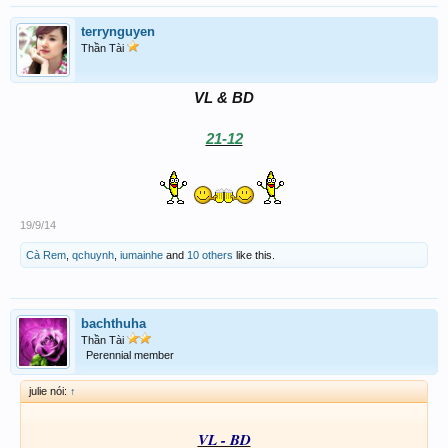
Được kái ông Thầy .....noái đúng
terrynguyen
Thần Tài
VL & BD
21-12
19/9/14
Cà Rem
,
qchuynh
,
iumainhe
and
10 others
like this.
bachthuha
Thần Tài
Perennial member
julie nói:
↑
VL - BD