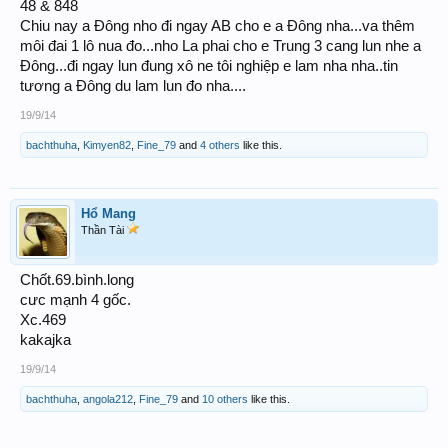
48 & 848
Chiu nay a Đông nho đi ngay AB cho e a Đông nha...va thêm
môi đai 1 lô nua đo...nho La phai cho e Trung 3 cang lun nhe a
Đông...đi ngay lun đung xô ne tôi nghiệp e lam nha nha..tin
tương a Đông du lam lun đo nha....
19/9/14
bachthuha
,
Kimyen82
,
Fine_79
and
4 others
like this.
Hổ Mang
Thần Tài
Chốt.69.bình.long
cưc mạnh 4 gốc.
Xc.469
kakajka
19/9/14
bachthuha
,
angola212
,
Fine_79
and
10 others
like this.