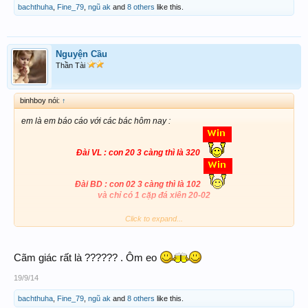
bachthuha
,
Fine_79
,
ngũ ak
and
8 others
like this.
Nguyện Cầu
Thần Tài
binhboy nói:
↑
em là em báo cáo với các bác hôm nay :
Đài VL : con 20 3 càng thì là 320
Đài BD : con 02 3 càng thì là 102
và chỉ có 1 cặp đá xiên 20-02
320 đài VL
xc
Click to expand...
em thì em kết con
hơn . nó mà về
là e lượm con
BMW
320
về dinh liền á ,Bác nào mướn thì nhảy vô cho sôm tụ , hôm nay 1 là
Cãm giác rất là ?????? . Ôm eo
19/9/14
đi BMW , 2 là thầu đề BMW em luôn
bachthuha
,
Fine_79
,
ngũ ak
and
8 others
like this.