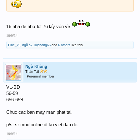
16 nha đệ nhớ lót 76 lấy vốn về
19/9/14
Fine_79
,
ngũ ak
,
loiphong66
and
6 others
like this.
Ngộ Không
Thần Tài
Perennial member
VL-BD
56-59
656-659
Chuc cac ban may man phat tai.
p/s: sr mod online dt ko viet dau dc.
19/9/14