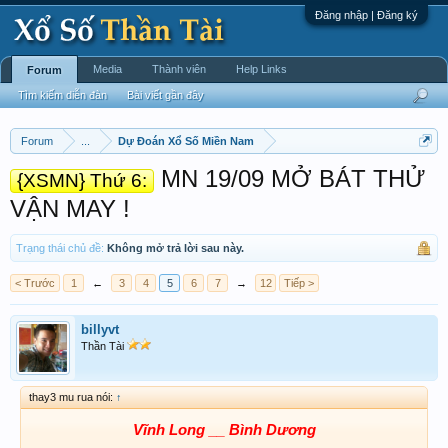
Đăng nhập | Đăng ký
Media
Thành viên
Help Links
Forum
Tìm kiếm diễn đàn
Bài viết gần đây
Forum
...
Dự Đoán Xổ Số Miền Nam
MN 19/09 MỞ BÁT THỬ
{XSMN} Thứ 6:
VẬN MAY !
Trạng thái chủ đề:
Không mở trả lời sau này.
< Trước
1
←
3
4
5
6
7
→
12
Tiếp >
billyvt
Thần Tài
thay3 mu rua nói:
↑
Vĩnh Long __ Bình Dương