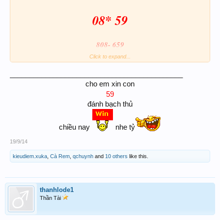
08* 59
808- 659
Click to expand...
____________________________________________
GoodLuck
cho em xin con
59
đánh bạch thủ
chiều nay
nhe tỷ
19/9/14
kieudiem.xuka
,
Cà Rem
,
qchuynh
and
10 others
like this.
thanhlode1
Thần Tài