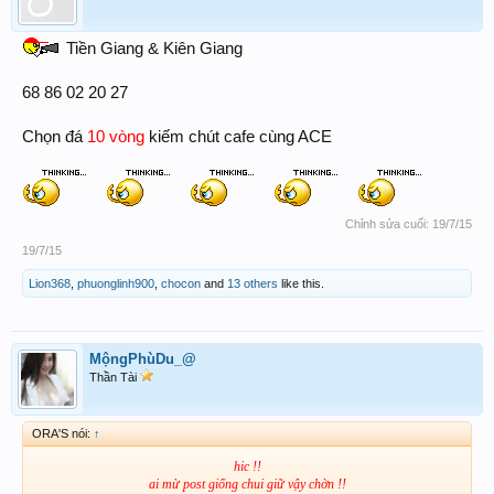
Tiền Giang & Kiên Giang
68 86 02 20 27
Chọn đá
10 vòng
kiếm chút cafe cùng ACE
Chỉnh sửa cuối:
19/7/15
19/7/15
Lion368
,
phuonglinh900
,
chocon
and
13 others
like this.
MộngPhùDu_@
Thần Tài
ORA'S nói:
↑
hic !!
ai mừ post giống chui giữ vậy chờn !!