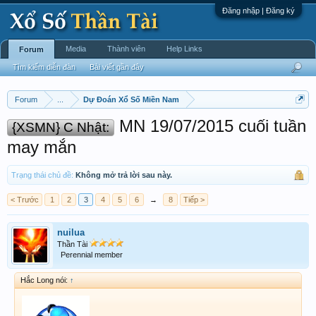
Đăng nhập | Đăng ký
Media
Thành viên
Help Links
Forum
Tìm kiếm diễn đàn
Bài viết gần đây
Forum
...
Dự Đoán Xổ Số Miền Nam
MN 19/07/2015 cuối tuần
{XSMN} C Nhật:
may mắn
Trạng thái chủ đề:
Không mở trả lời sau này.
< Trước
1
2
3
4
5
6
→
8
Tiếp >
nuilua
Thần Tài
Perennial member
Hắc Long nói:
↑