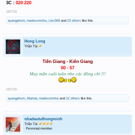
3C :
020 220
19/7/15
quangphom
,
madexomnho
,
Lion368
and
23 others
like this.
Hong Long
Thần Tài
Tiền Giang - Kiên Giang
00 - 57
May mắn cuối tuần nhe các đồng chí !!!
19/7/15
quangphom
,
Maimai
,
madexomnho
and
22 others
like this.
nhadaututhongminh
Thần Tài
Perennial member