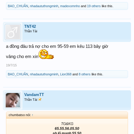
BAO_CHUẨN
,
nhadaututhongminh
,
madexomnho
and
19 others
like this.
TNT42
Thần Tài
a đồng đâu trả nợ cho em 95-59 em kêu 113 bây giờ
vâng cho em xin
19/7/15
BAO_CHUẨN
,
nhadaututhongminh
,
Lion368
and
8 others
like this.
VandamTT
Thần Tài
chumbatso nói:
↑
TG&KG
65.55.56.05.50
ab lô mạnh 55.50