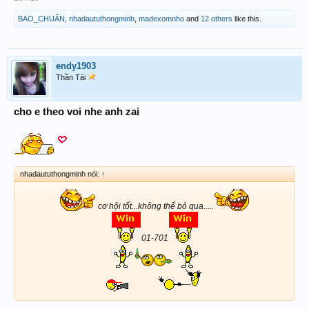
BAO_CHUẨN
,
nhadaututhongminh
,
madexomnho
and
12 others
like this.
endy1903
Thần Tài
cho e theo voi nhe anh zai
nhadaututhongminh nói:
↑
cơ hội tốt...không thể bỏ qua.....
01-701