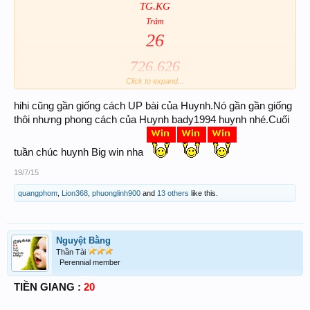
TG.KG
Trảm
26
726.626
Click to expand...
hihi cũng gần giống cách UP bài của Huynh.Nó gần gần giống
thôi nhưng phong cách của Huynh bady1994 huynh nhé.Cuối
tuần chúc huynh Big win nha
19/7/15
quangphom
,
Lion368
,
phuonglinh900
and
13 others
like this.
Nguyệt Bằng
Thần Tài
Perennial member
TIỀN GIANG :
20