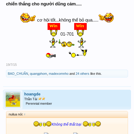
chiến thắng cho người dũng cảm.....
cơ hội tốt...không thể bỏ qua.....
01-701
19/7/15
BAO_CHUẨN
,
quangphom
,
madexomnho
and
24 others
like this.
hoangde
Thần Tài
Perennial member
nuilua nói:
↑
Không thể thất bại