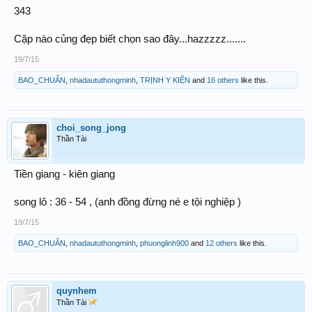
343
Cặp nào củng đẹp biết chọn sao đây...hazzzzz.......
19/7/15
BAO_CHUẨN
,
nhadaututhongminh
,
TRỊNH Y KIỆN
and
16 others
like this.
choi_song_jong
Thần Tài
Tiền giang - kiên giang
song lô : 36 - 54 , (anh đồng đừng né e tội nghiệp )
19/7/15
BAO_CHUẨN
,
nhadaututhongminh
,
phuonglinh900
and
12 others
like this.
quynhem
Thần Tài