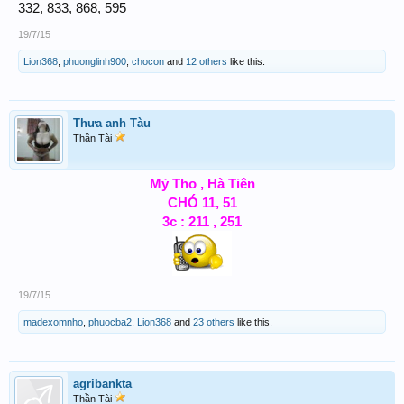
332, 833, 868, 595
19/7/15
Lion368
,
phuonglinh900
,
chocon
and
12 others
like this.
Thưa anh Tàu
Thần Tài
Mỷ Tho , Hà Tiên
CHÓ 11, 51
3c : 211 , 251
19/7/15
madexomnho
,
phuocba2
,
Lion368
and
23 others
like this.
agribankta
Thần Tài