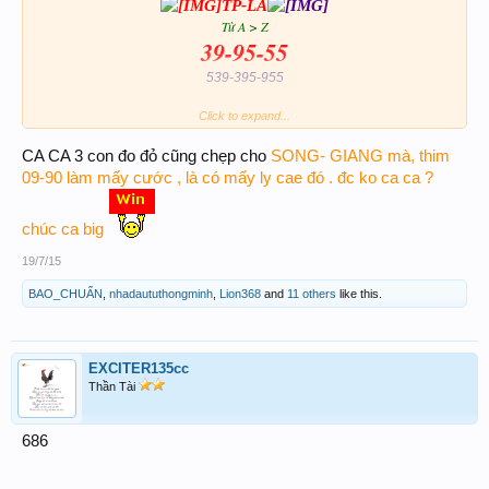
TP-LA
Từ A > Z
39-95-55
539-395-955
Click to expand...
đá
đá
CA CA 3 con đo đỏ cũng chẹp cho
SONG- GIANG mà, thim
39-95-55-
89-98
09-90 làm mấy cước , là có mấy ly cae đó . đc ko ca ca ?
39
chúc ca big
kết quả giải
8
:
giải ĐB
:...
5395
19/7/15
BAO_CHUẨN
,
nhadaututhongminh
,
Lion368
and
11 others
like this.
EXCITER135cc
Chúc ACE đại thắng
Thần Tài
686