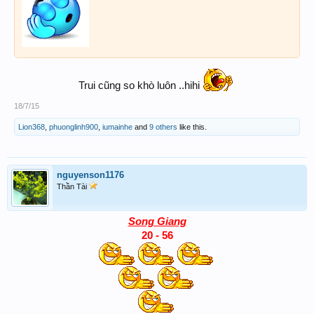
Trui cũng so khò luôn ..hihi
18/7/15
Lion368
,
phuonglinh900
,
iumainhe
and
9 others
like this.
nguyenson1176
Thần Tài
Song Giang
20 - 56