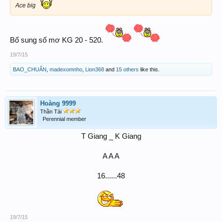
Ace big
Bổ sung số mơ KG 20 - 520.
19/7/15
BAO_CHUẨN
,
madexomnho
,
Lion368
and
15 others
like this.
Hoàng 9999
Thần Tài
Perennial member
T Giang _ K Giang
A A A
16......48
19/7/15