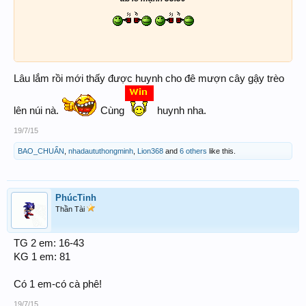
Lâu lắm rồi mới thấy được huynh cho đê mượn cây gậy trèo
lên núi nà.
Cùng
huynh nha.
19/7/15
BAO_CHUẨN
,
nhadaututhongminh
,
Lion368
and
6 others
like this.
PhúcTinh
Thần Tài
TG 2 em: 16-43
KG 1 em: 81
Có 1 em-có cà phê!
19/7/15