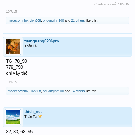
Chỉnh sửa cuối:
18/7/15
18/7/15
madexomnho
,
Lion368
,
phuonglinh900
and
21 others
like this.
tuanquang0206pro
Thần Tài
TG: 78_90
778_790
chi vậy thôi
19/7/15
madexomnho
,
Lion368
,
phuonglinh900
and
14 others
like this.
thich_net
Thần Tài
32, 33, 68, 95