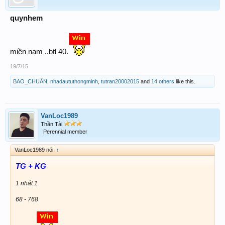
quynhem
miền nam ..btl 40.
19/7/15
BAO_CHUẨN
,
nhadaututhongminh
,
tutran20002015
and
14 others
like this.
VanLoc1989
Thần Tài
Perennial member
VanLoc1989 nói:
↑
TG + KG
1 nhát 1
68 - 768