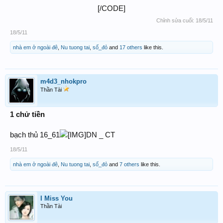
[/CODE]​
Chỉnh sửa cuối:
18/5/11
18/5/11
nhà em ở ngoài đê
,
Nu tuong tai
,
số_đỏ
and
17 others
like this.
m4d3_nhokpro
Thần Tài
1 chử tiền
bạch thủ 16_61
DN _ CT
18/5/11
nhà em ở ngoài đê
,
Nu tuong tai
,
số_đỏ
and
7 others
like this.
I Miss You
Thần Tài