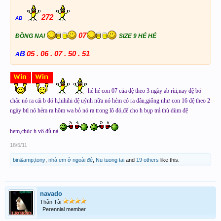
272
AB
07
ĐỒNG NAI
SIZE 9 HÉ HÉ
B
05 . 06 . 07 . 50 . 51
A
hé hé con 07 của đệ theo 3 ngày ab rùi,nay đệ bỏ
chắc nó ra cái b đó h,hihihi đệ uýnh nữa nó hẻm có ra đâu,giống như con 16 đệ theo 2
ngày btl nó hẻm ra hôm wa bỏ nó ra trong lô đó,để cho h bụp trả thù dùm đệ
hem,chúc h vô đủ nà
18/5/11
bin&amp;tony
,
nhà em ở ngoài đê
,
Nu tuong tai
and
19 others
like this.
navado
Thần Tài
Perennial member