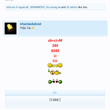
nhà em ở ngoài đê
,
SPAMMERS
,
Nu tuong tai
and
16 others
like this.
nhantaidatviet
Thần Tài
dn-ct-44
344
8344
11
511
Mã:
[CODE]