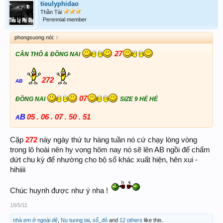
tieulyphidao
Thần Tài
Perennial member
phongsuong nói:
↑
27
CẦN THÔ & ĐỒNG NAI
272
AB
07
ĐỒNG NAI
SIZE 9 HÉ HÉ
B
05 . 06 . 07 . 50 . 51
A
Cặp
272
này ngày thứ tư hàng tuần nó cứ chạy lòng vòng
trong lô hoài nên hy vọng hôm nay nó sẽ lên AB ngồi để chấm
dứt chu kỳ để nhường cho bộ số khác xuất hiện, hên xui -
hihiiii
Chúc huynh được như ý nha !
18/5/11
nhà em ở ngoài đê
,
Nu tuong tai
,
số_đỏ
and
12 others
like this.