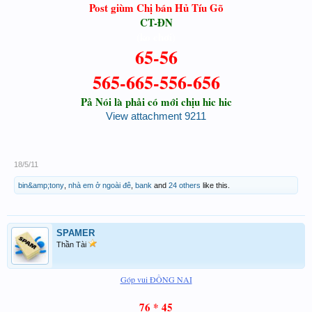
Post giùm Chị bán Hủ Tíu Gõ
CT-ĐN
(ko chơi)
65-56
565-665-556-656
Pả Nói là phải có mới chịu hic hic
View attachment 9211
18/5/11
bin&amp;tony
,
nhà em ở ngoài đê
,
bank
and
24 others
like this.
SPAMER
Thần Tài
Góp vui ĐỒNG NAI
76 * 45