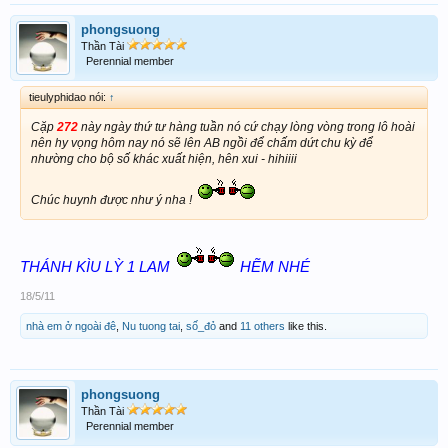
phongsuong
Thần Tài
Perennial member
tieulyphidao nói:
↑
Cặp
272
này ngày thứ tư hàng tuần nó cứ chạy lòng vòng trong lô hoài
nên hy vọng hôm nay nó sẽ lên AB ngồi để chấm dứt chu kỳ để
nhường cho bộ số khác xuất hiện, hên xui - hihiiii
Chúc huynh được như ý nha !
THÁNH KÌU LỲ 1 LAM
HẼM NHÉ
18/5/11
nhà em ở ngoài đê
,
Nu tuong tai
,
số_đỏ
and
11 others
like this.
phongsuong
Thần Tài
Perennial member