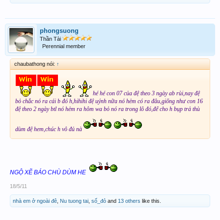
phongsuong
Thần Tài
Perennial member
chaubathong nói:
↑
hé hé con 07 của đệ theo 3 ngày ab rùi,nay đệ
bỏ chắc nó ra cái b đó h,hihihi đệ uýnh nữa nó hẻm có ra đâu,giống như con 16
đệ theo 2 ngày btl nó hẻm ra hôm wa bỏ nó ra trong lô đó,để cho h bụp trả thù
dùm đệ hem,chúc h vô đủ nà
NGỘ XẼ BÁO CHÙ DÙM HE
18/5/11
nhà em ở ngoài đê
,
Nu tuong tai
,
số_đỏ
and
13 others
like this.