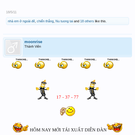
18/5/11
nhà em ở ngoài đê
,
chiến thắng
,
Nu tuong tai
and
18 others
like this.
moonrise
Thành Viên
17 - 37 - 77
HÔM NAY MỚI TÁI XUẤT DIỄN ĐÀN