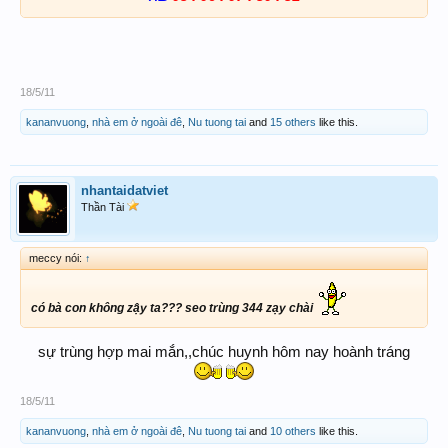
18/5/11
kananvuong
,
nhà em ở ngoài đê
,
Nu tuong tai
and
15 others
like this.
nhantaidatviet
Thần Tài
meccy nói:
↑
có bà con không zậy ta??? seo trùng 344 zạy chài
sự trùng hợp mai mắn,,chúc huynh hôm nay hoành tráng
18/5/11
kananvuong
,
nhà em ở ngoài đê
,
Nu tuong tai
and
10 others
like this.