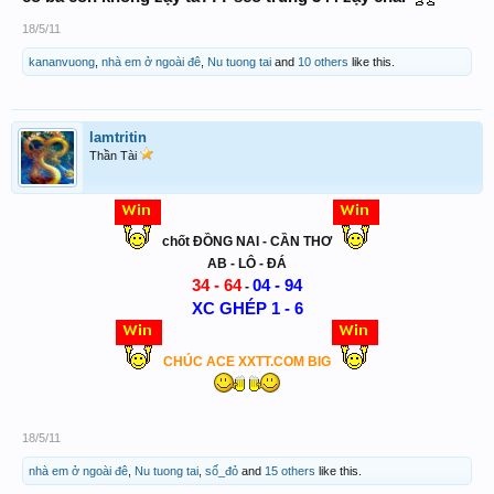
18/5/11
kananvuong
,
nhà em ở ngoài đê
,
Nu tuong tai
and
10 others
like this.
lamtritin
Thần Tài
chốt ĐỒNG NAI - CẦN THƠ
AB - LÔ - ĐÁ
34 - 64
04 - 94
-
XC GHÉP 1 - 6
CHÚC ACE XXTT.COM BIG
18/5/11
nhà em ở ngoài đê
,
Nu tuong tai
,
số_đỏ
and
15 others
like this.