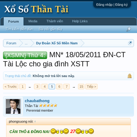
Đăng nhập | Đăng ký
Media
Thành viên
Help Links
Forum
Tìm kiếm diễn đàn
Bài viết gần đây
Forum
...
Dự Đoán Xổ Số Miền Nam
MN* 18/05/2011 ĐN-CT
{XSMN} Thứ 4:
Tài Lộc cho gia đình XSTT
Trạng thái chủ đề:
Không mở trả lời sau này.
< Trước
1
←
3
4
5
6
7
→
15
Tiếp >
chaubathong
Thần Tài
Perennial member
phongsuong nói:
↑
27
CẦN THÔ & ĐỒNG NAI