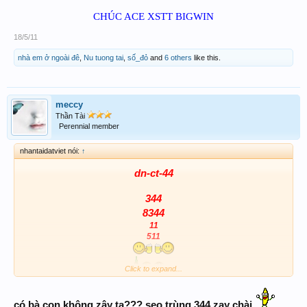
CHÚC ACE XSTT BIGWIN
18/5/11
nhà em ở ngoài đê
,
Nu tuong tai
,
số_đỏ
and
6 others
like this.
meccy
Thần Tài
Perennial member
nhantaidatviet nói:
↑
dn-ct-44
344
8344
11
511
Click to expand...
có bà con không zậy ta??? seo trùng 344 zạy chài