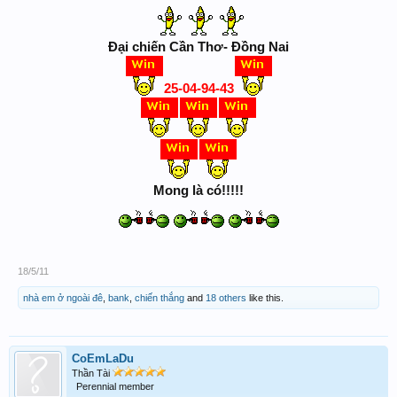
Đại chiến Cần Thơ- Đồng Nai
25-04-94-43
Mong là có!!!!!
18/5/11
nhà em ở ngoài đê
,
bank
,
chiến thắng
and
18 others
like this.
CoEmLaDu
Thần Tài
Perennial member