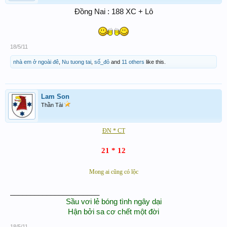
Đồng Nai : 188 XC + Lô
18/5/11
nhà em ở ngoài đê
,
Nu tuong tai
,
số_đỏ
and
11 others
like this.
Lam Son
Thần Tài
ĐN * CT
21 * 12
Mong ai cũng có lộc
______________________
Sầu vơi lẻ bóng tình ngây dại
Hận bởi sa cơ chết một đời
18/5/11