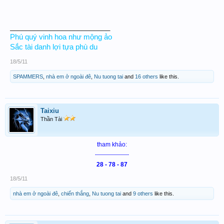
_________________________
Phú quý vinh hoa như mộng ảo
Sắc tài danh lợi tựa phù du
18/5/11
SPAMMERS
,
nhà em ở ngoài đê
,
Nu tuong tai
and
16 others
like this.
Taixiu
Thần Tài
tham khảo:
-----------------
28 - 78 - 87
18/5/11
nhà em ở ngoài đê
,
chiến thắng
,
Nu tuong tai
and
9 others
like this.