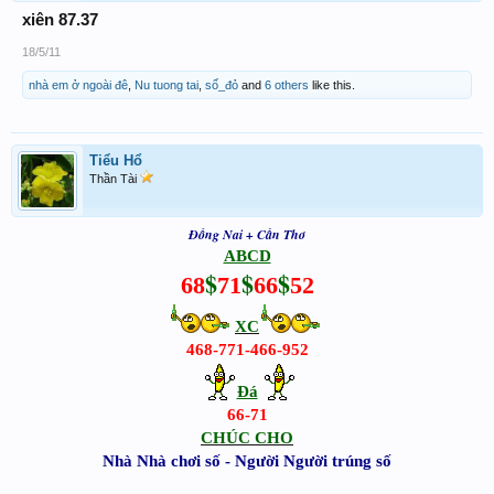
xiên 87.37
18/5/11
nhà em ở ngoài đê
,
Nu tuong tai
,
số_đỏ
and
6 others
like this.
Tiểu Hổ
Thần Tài
Đồng Nai + Cần Thơ
ABCD
$
$
$
68
71
66
52
XC
468-771-466-952
Đá
66-71
CHÚC
CHO
Nhà Nhà chơi số - Người Người trúng số