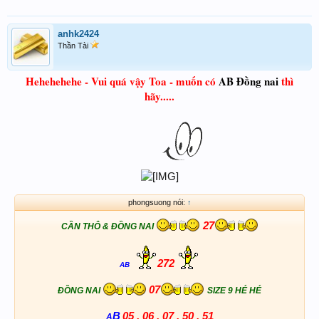
anhk2424
Thần Tài
Hehehehehe - Vui quá vậy Toa - muốn có
AB Đồng nai
thì
hãy.....
phongsuong nói:
↑
27
CẦN THÔ & ĐỒNG NAI
272
AB
07
ĐỒNG NAI
SIZE 9 HÉ HÉ
B
05 . 06 . 07 . 50 . 51
A