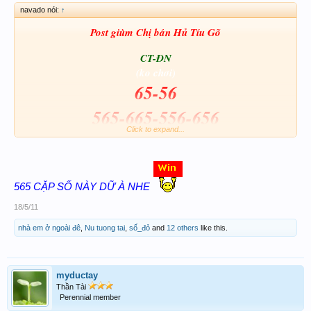
navado nói:
↑
Post giùm Chị bán Hủ Tíu Gõ
CT-ĐN
(ko chơi)
65-56
565-665-556-656
Click to expand...
Pả Nói là phải có mới chịu hic hic
View attachment 9211
56
5 CẶP SỐ NÀY DỮ À NHE
18/5/11
nhà em ở ngoài đê
,
Nu tuong tai
,
số_đỏ
and
12 others
like this.
myductay
Thần Tài
Perennial member