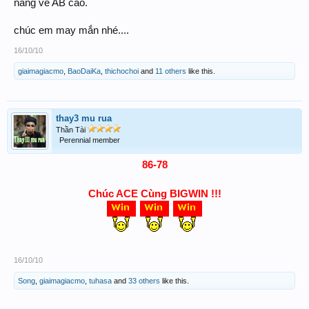
năng về AB cao.
chúc em may mắn nhé....
16/10/10
giaimagiacmo
,
BaoDaiKa
,
thichochoi
and
11 others
like this.
thay3 mu rua
Thần Tài
Perennial member
86-78
Chúc ACE Cùng BIGWIN !!!
16/10/10
Song
,
giaimagiacmo
,
tuhasa
and
33 others
like this.