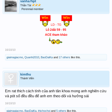
vanha76pt
Thần Tài
Perennial member
LD - TG
Lô 2đài 59 - 95
ACE tham khảo
16/10/10
giaimagiacmo
,
Quanhi2010
,
BaoDaiKa
and
17 others
like this.
kimthu
Thành Viên
Em rat thich cách tính của anh tân khoa mong anh nghiên cứu
và pót số đều đều để anh em theo dõi và hưởng sái
16/10/10
giaimagiacmo
,
BaoDaiKa
,
thichochoi
and
5 others
like this.