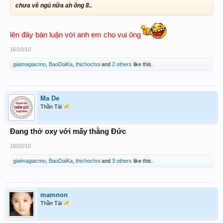
chưa về ngủ nữa ah ông 8..
lên đây bàn luận với anh em cho vui ông
16/10/10
giaimagiacmo
,
BaoDaiKa
,
thichochoi
and
2 others
like this.
Ma De
Thần Tài
Đang thở oxy với mấy thằng Đức
16/10/10
giaimagiacmo
,
BaoDaiKa
,
thichochoi
and
3 others
like this.
mamnon
Thần Tài