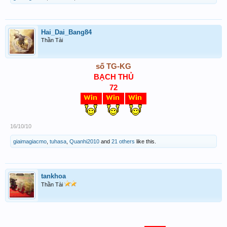
Hai_Dai_Bang84
Thần Tài
số TG-KG
BẠCH THỦ
72
16/10/10
giaimagiacmo
,
tuhasa
,
Quanhi2010
and
21 others
like this.
tankhoa
Thần Tài