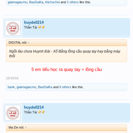
giaimagiacmo
,
BaoDaiKa
,
thichochoi
and
2 others
like this.
huyde0214
Thần Tài
DIGITAL nói:
↑
Ngồi lâu chưa Huynh Đài - Xổ Bằng lồng cầu quay tay hay bằng máy
thổi
5 em tiểu học ra quay tay = lồng cầu
16/10/10
bank
,
giaimagiacmo
,
BaoDaiKa
and
6 others
like this.
huyde0214
Thần Tài
Ma De nói:
↑