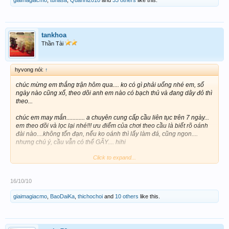
giaimagiacmo
,
tuhasa
,
Quanhi2010
and
33 others
like this.
tankhoa
Thần Tài
hyvong nói:
↑
chúc mừng em thắng trận hôm qua.... ko có gì phải uổng nhé em, số
ngày nào cũng xổ, theo dõi anh em nào có bạch thủ và đang dây đỏ thì
theo...
chúc em may mắn............ a chuyên cung cấp cầu liên tục trên 7 ngày...
em theo dõi và lọc lại nhé!!! ưu điểm của chơi theo cầu là biết rõ oánh
đài nào....không tốn đạn, nếu ko oánh thì lấy làm đá, cũng ngon....
nhưng chú ý, cầu vẫn có thể GÃY.... hihi
Click to expand...
hôm nay
TG
có cầu
39 và 52
; ngoài ra còn có Cầu
84 và 11
( 2 cầu này
cũng chạy liên tục 7 ngày)
16/10/10
chúc em may mắn......
khoái cái dụ này nè nghiên cứu đài nào post số đài đó. em
giaimagiacmo
,
BaoDaiKa
,
thichochoi
and
10 others
like this.
chơi đài nào thì lên số đài đó thôi, em thường chơi đài
chính thôi. chúc anh tiếp mạch chiến thắng nhe để anh em
được hưởng ké hi hi