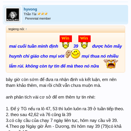
hyvong
Thần Tài
Perennial member
tegieng nói:
↑
mai cuối tuần mình định
39
được hôn mấy
huynh chỉ giáo cho mụi với
mụi thua nó nhiều
lắm rùi. không còn tự tin để mà theo nó nữa
bây giờ còn sớm để đưa ra nhận định và kết luận, em nên
tham khảo thêm, mai rồi chốt vẫn chưa muộn mà.
anh phân tích vài cơ sở để em thêm tự tin nhé:
1. Để ý TG nếu ra lô 47, 53 thì luôn luôn ra 39 ở tuần tiếp theo.
2. theo sau 42,62 và 76 cũng là 39
3.có cây cầu của chạy 7 ngày liên tục, hôm nay cầu về 39.
4.Theo pp Ngày giờ Âm - Dương, thì hôm nay 39 (79)có khả