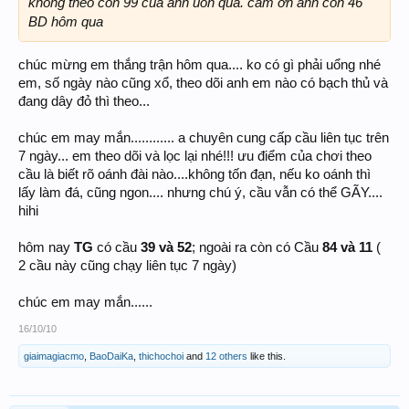
không theo con 99 của anh uổn quá. cảm ơn anh con 46
BD hôm qua
chúc mừng em thắng trận hôm qua.... ko có gì phải uổng nhé
em, số ngày nào cũng xổ, theo dõi anh em nào có bạch thủ và
đang dây đỏ thì theo...
chúc em may mắn............ a chuyên cung cấp cầu liên tục trên
7 ngày... em theo dõi và lọc lại nhé!!! ưu điểm của chơi theo
cầu là biết rõ oánh đài nào....không tốn đạn, nếu ko oánh thì
lấy làm đá, cũng ngon.... nhưng chú ý, cầu vẫn có thể GÃY....
hihi
hôm nay
TG
có cầu
39 và 52
; ngoài ra còn có Cầu
84 và 11
(
2 cầu này cũng chạy liên tục 7 ngày)
chúc em may mắn......
16/10/10
giaimagiacmo
,
BaoDaiKa
,
thichochoi
and
12 others
like this.