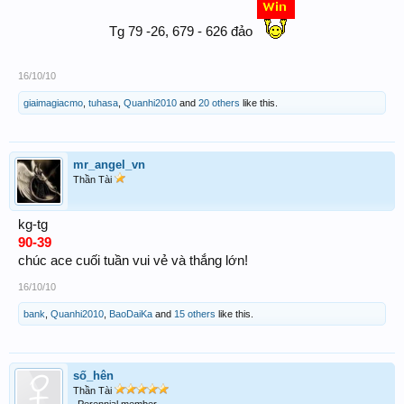
Tg 79 -26, 679 - 626 đảo
16/10/10
giaimagiacmo
,
tuhasa
,
Quanhi2010
and
20 others
like this.
mr_angel_vn
Thần Tài
kg-tg
90-39
chúc ace cuối tuần vui vẻ và thắng lớn!
16/10/10
bank
,
Quanhi2010
,
BaoDaiKa
and
15 others
like this.
số_hên
Thần Tài
Perennial member