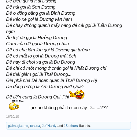
Dê biển gọi là Hải Dương
Dê núi gọi là Sơn Dương
Dê ở đồng bằng gọi là Bình Dương
Dê kéo xe gọi là Dương vân hạm
Dê chạy dzòng quanh mấy nàng dê cái gọi là Tuần Dương
hạm
Ăn thịt dê gọi là Hưởng Dương
Cơm của dê gọi là Dương châu
Dê có cha làm lớn gọi là Dương gia tướng
Dê có mắt to gọi là Dương mắt ếch
Dê hay đi chơi xa gọi là Du Dương
Dê chỉ có một móng ở chân gọi là Nhất Dương chỉ
Dê thái giám gọi là Thái Dương...
Gia phả nhà Dê họan quan là Tha'i Dương Hệ
Dê đồng bo'ng là Âm Dương Ba't Qua'i
Dê tiê'n cung là Dương Qui' Phi
tại sao không phải là con này
???
D.......
16/10/10
giaimagiacmo
,
tuhasa
,
JeffHardy
and
15 others
like this.