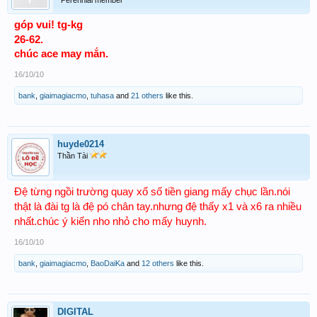
góp vui!
tg-kg
26-62.
chúc ace may mắn.
16/10/10
bank
,
giaimagiacmo
,
tuhasa
and
21 others
like this.
huyde0214
Thần Tài
Đệ từng ngồi trường quay xổ số tiền giang mấy chục lần.nói
thật là đài tg là đệ pó chân tay.nhưng đệ thấy x1 và x6 ra nhiều
nhất.chúc ý kiến nho nhỏ cho mấy huynh.
16/10/10
bank
,
giaimagiacmo
,
BaoDaiKa
and
12 others
like this.
DIGITAL