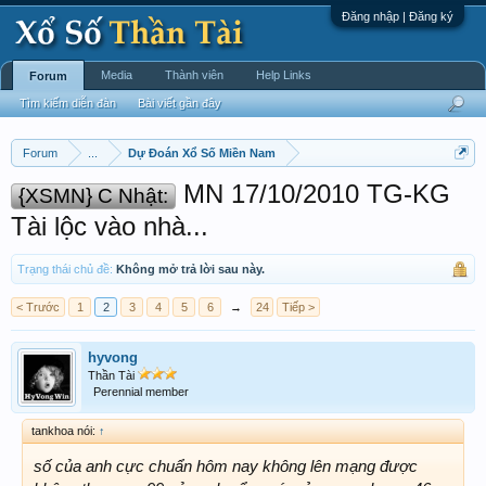
Đăng nhập | Đăng ký
Media
Thành viên
Help Links
Forum
Tìm kiếm diễn đàn
Bài viết gần đây
Forum
...
Dự Đoán Xổ Số Miền Nam
MN 17/10/2010 TG-KG
{XSMN} C Nhật:
Tài lộc vào nhà...
Trạng thái chủ đề:
Không mở trả lời sau này.
< Trước
1
2
3
4
5
6
→
24
Tiếp >
hyvong
Thần Tài
Perennial member
tankhoa nói:
↑
số của anh cực chuẩn hôm nay không lên mạng được