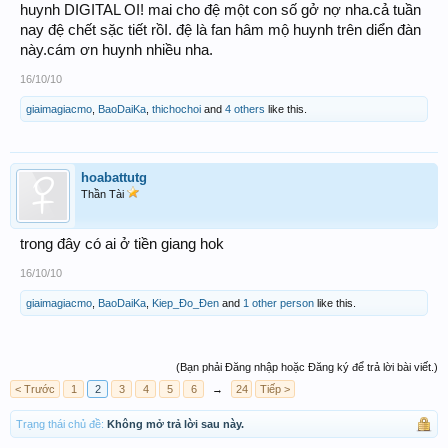
huynh DIGITAL OI! mai cho đệ một con số gở nợ nha.cả tuần
nay đệ chết sặc tiết rồI. đệ là fan hâm mộ huynh trên diển đàn
này.cám ơn huynh nhiều nha.
16/10/10
giaimagiacmo
,
BaoDaiKa
,
thichochoi
and
4 others
like this.
hoabattutg
Thần Tài
trong đây có ai ở tiền giang hok
16/10/10
giaimagiacmo
,
BaoDaiKa
,
Kiep_Đo_Đen
and
1 other person
like this.
(Bạn phải Đăng nhập hoặc Đăng ký để trả lời bài viết.)
< Trước
1
2
3
4
5
6
→
24
Tiếp >
Trạng thái chủ đề:
Không mở trả lời sau này.