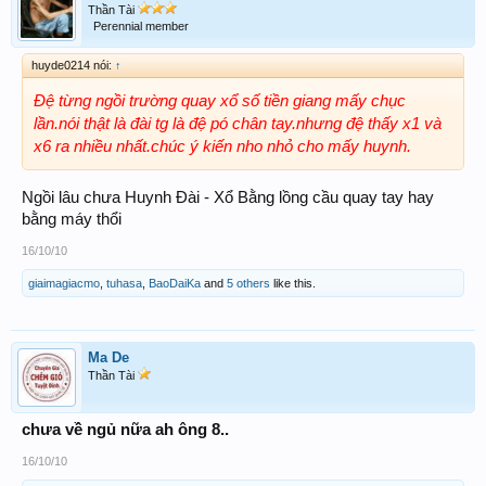
Thần Tài
Perennial member
huyde0214 nói:
↑
Đệ từng ngồi trường quay xổ số tiền giang mấy chục
lần.nói thật là đài tg là đệ pó chân tay.nhưng đệ thấy x1 và
x6 ra nhiều nhất.chúc ý kiến nho nhỏ cho mấy huynh.
Ngồi lâu chưa Huynh Đài - Xổ Bằng lồng cầu quay tay hay
bằng máy thổi
16/10/10
giaimagiacmo
,
tuhasa
,
BaoDaiKa
and
5 others
like this.
Ma De
Thần Tài
chưa về ngủ nữa ah ông 8..
16/10/10