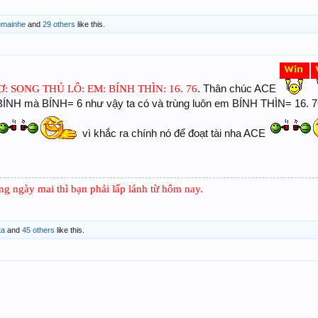
umainhe
and
29 others
like this.
 SONG THỦ LÔ: EM: BÍNH THÌN: 16. 76
. Thân chúc ACE
NH mà BÍNH= 6 như vậy ta có và trùng luôn em BÍNH THÌN= 16.
vì khắc ra chính nó để đoạt tài nha ACE
ng ngày mai thì bạn phải lấp lánh từ hôm nay.
ta
and
45 others
like this.