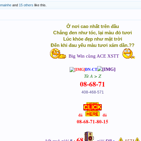
umainhe
and
15 others
like this.
Ở nơi cao nhất trên đầu
Chẳng đen như tóc, lại màu đỏ tươi
Lúc khỏe đẹp như mặt trời
Đến khi đau yếu màu tươi xám dần.??
Big Win cùng ACE XSTT
ĐN-CT
Từ A > Z
08-68-71
408-468-571
đá
đá
08-68-71-80-15
68