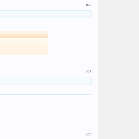
#27
#28
#29