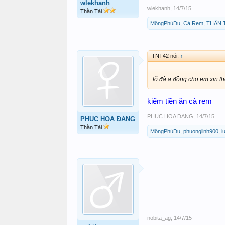
wlekhanh
wlekhanh
,
14/7/15
Thần Tài
MộngPhùDu
,
Cà Rem
,
THẦN T
TNT42 nói:
↑
lỡ đà a đồng cho em xin t
kiếm tiền ăn cà rem
PHUC HOA ĐANG
,
14/7/15
PHUC HOA ĐANG
Thần Tài
MộngPhùDu
,
phuonglinh900
,
i
nobita_ag
,
14/7/15