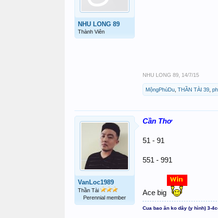
NHU LONG 89
Thành Viên
NHU LONG 89
,
14/7/15
MộngPhùDu
,
THẦN TÀI 39
,
ph
Cần Thơ
51 - 91
551 - 991
VanLoc1989
Thần Tài
Ace big
Perennial member
Cua bao ăn ko dây (y hình) 3-4