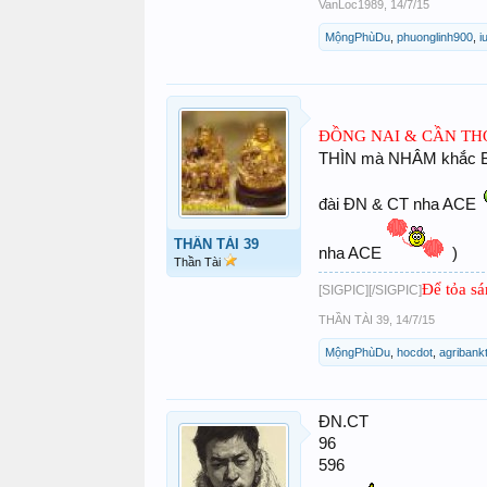
VanLoc1989
,
14/7/15
MộngPhùDu
,
phuonglinh900
,
i
ĐỒNG NAI & CẦN THƠ:
THÌN mà NHÂM khắc BÍ
đài ĐN & CT nha ACE
THẦN TÀI 39
nha ACE
)
Thần Tài
Để tỏa sá
[SIGPIC][/SIGPIC]
THẦN TÀI 39
,
14/7/15
MộngPhùDu
,
hocdot
,
agribank
ĐN.CT
96
596