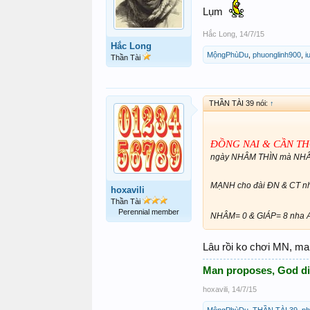
Lụm
Hắc Long
,
14/7/15
Hắc Long
MộngPhùDu
,
phuonglinh900
,
i
Thần Tài
THẦN TÀI 39 nói:
↑
ĐỒNG NAI & CẦN THƠ
ngày NHÂM THÌN mà NHÂM 
MẠNH cho đài ĐN & CT 
hoxavili
Thần Tài
Perennial member
NHÂM= 0 & GIÁP= 8 nha
Lâu rồi ko chơi MN, mai 
Man proposes, God d
hoxavili
,
14/7/15
MộngPhùDu
,
THẦN TÀI 39
,
ph