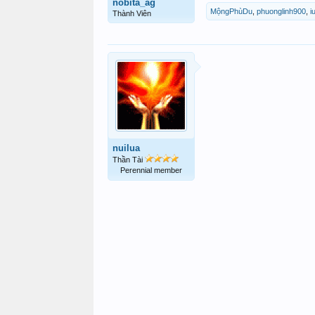
nobita_ag
MộngPhùDu
,
phuonglinh900
,
i
Thành Viên
nuilua
Thần Tài
Perennial member