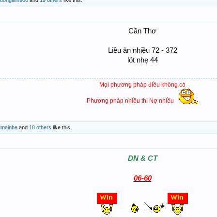
Cần Thơ
Liều ăn nhiều 72 - 372
lót nhẹ 44​
Mọi phương pháp điều không có
Phương pháp nhiều thì Nợ nhiều
umainhe
and
18 others
like this.
DN & CT
06-60