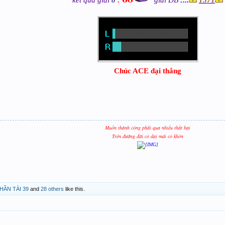
kết quả giải
8
:
giải ĐB
:...
1571
Chúc ACE đại thắng
Muốn thành công phải qua nhiều thất bại
Trên đường đời có dại mới có khôn
HẦN TÀI 39
and
28 others
like this.