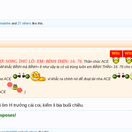
umainhe
and
27 others
like this.
: SONG THỦ LÔ: EM: BÍNH THÌN: 16. 76
. Thân chúc ACE
khắc BÍNH mà BÍNH= 6 như vậy ta có và trùng luôn em BÍNH THÌN= 16. 76 cho
nha ACE
vì khắc ra chính nó để đoạt tài nha ACE
 ACE
)
ôm H trưởng cái coi, kiếm li bia buổi chiều.
isposes!
uonglinh900
and
19 others
like this.