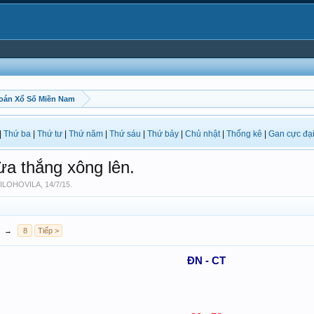
oán Xổ Số Miền Nam
|
Thứ ba
|
Thứ tư
|
Thứ năm
|
Thứ sáu
|
Thứ bảy
|
Chủ nhật
|
Thống kê
|
Gan cực đạ
a thắng xông lên.
ILOHOVILA
,
14/7/15
.
→
8
Tiếp >
ĐN - CT