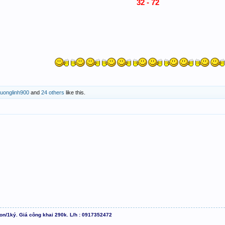
32 - 72
uonglinh900
and
24 others
like this.
con/1ký. Giá công khai 290k. L/h : 0917352472