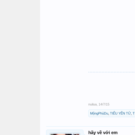
nuilua
,
14/7/15
MộngPhùDu
,
TIỂU YẾN TỬ
,
T
hãy về với em