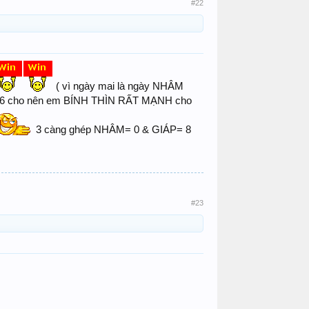
#22
( vì ngày mai là ngày NHÂM
 76 cho nên em BÍNH THÌN RẤT MẠNH cho
3 càng ghép NHÂM= 0 & GIÁP= 8
#23