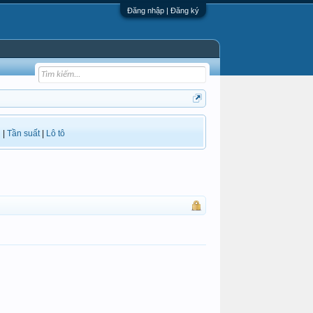
Đăng nhập | Đăng ký
i
|
Tần suất
|
Lô tô