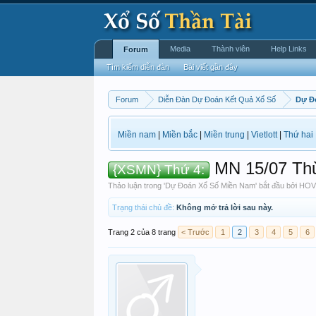
Media
Thành viên
Help Links
Forum
Tìm kiếm diễn đàn
Bài viết gần đây
Forum
Diễn Đàn Dự Đoán Kết Quả Xổ Số
Dự Đ
Miền nam
|
Miền bắc
|
Miền trung
|
Vietlott
|
Thứ hai
MN 15/07 Thừ
{XSMN} Thứ 4:
Thảo luận trong '
Dự Đoán Xổ Số Miền Nam
' bắt đầu bởi
HOV
Trạng thái chủ đề:
Không mở trả lời sau này.
Trang 2 của 8 trang
< Trước
1
2
3
4
5
6