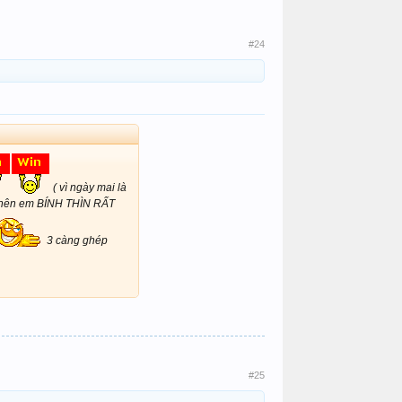
#24
( vì ngày mai là
 nên em BÍNH THÌN RẤT
3 càng ghép
#25