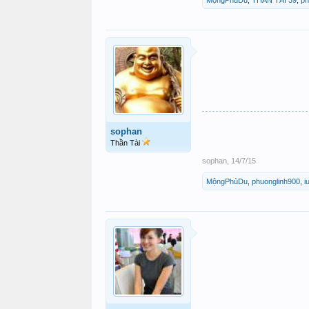
sophan
Thần Tài
sophan
,
14/7/15
MộngPhùDu
,
phuonglinh900
,
i