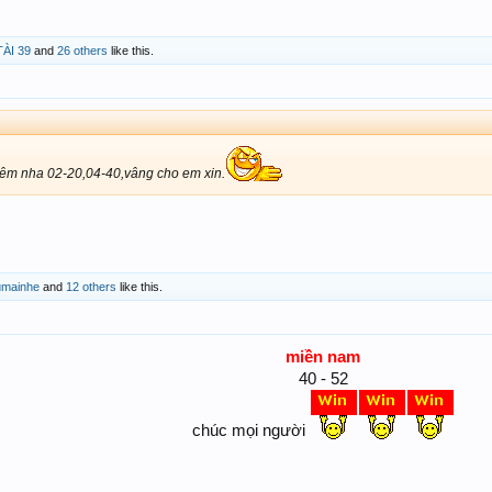
ÀI 39
and
26 others
like this.
hêm nha 02-20,04-40,vâng cho em xin.
umainhe
and
12 others
like this.
miền nam
40 - 52
chúc mọi người