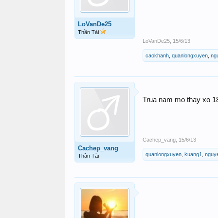
LoVanDe25
Thần Tài
LoVanDe25
,
15/6/13
caokhanh
,
quanlongxuyen
,
ng
Trua nam mo thay xo 18
Cachep_vang
,
15/6/13
Cachep_vang
quanlongxuyen
,
kuang1
,
nguy
Thần Tài