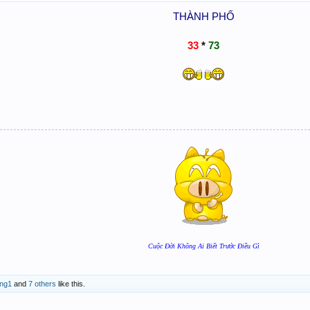
THÀNH PHỐ
33
*
73
Cuộc Đời Không Ai Biết Trước Điều Gì
ng1
and
7 others
like this.