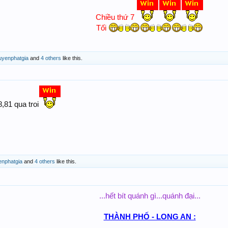
Chiều thứ 7
Tối
uyenphatgia
and
4 others
like this.
,81 qua troi
enphatgia
and
4 others
like this.
...hết bít quánh gì...quánh đại...
THÀNH PHỐ - LONG AN :