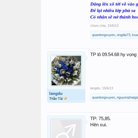
Dâng lên xô tới vỗ vào g
Để lại nhiều lớp phù sa
Có nhân sẽ nở thành h
chom chia
,
15/6/13
quanlongxuyen
,
ongdia73
,
kua
TP lô 09.54.68 hy vọng
langdu
,
15/6/13
langdu
quanlongxuyen
,
nguyenphatgi
Thần Tài
TP: 75,85.
Hên xui.