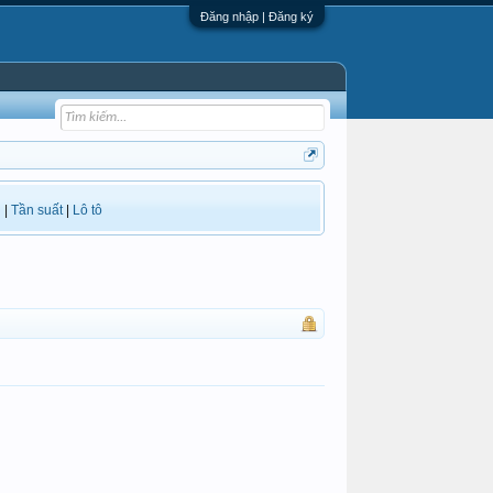
Đăng nhập | Đăng ký
i
|
Tần suất
|
Lô tô