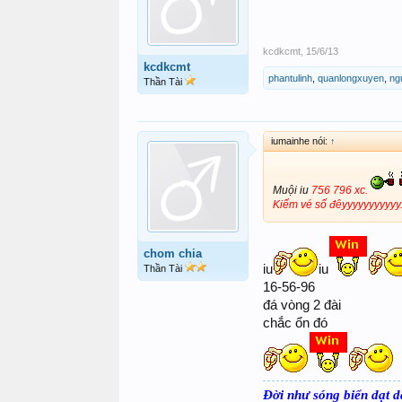
kcdkcmt
,
15/6/13
kcdkcmt
phantulinh
,
quanlongxuyen
,
ng
Thần Tài
iumainhe nói:
↑
Muội iu
756 796 xc.
Kiếm vé số đêyyyyyyyyyyy..
chom chia
iu
iu
Thần Tài
16-56-96
đá vòng 2 đài
chắc ổn đó
Đời như sóng biển dạt 