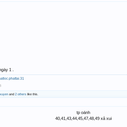
 ngày 1 .
atloc.phattai.31
3
gxuyen
and
2 others
like this.
tp oánh
40,41,43,44,45,47,48,49 xả xui