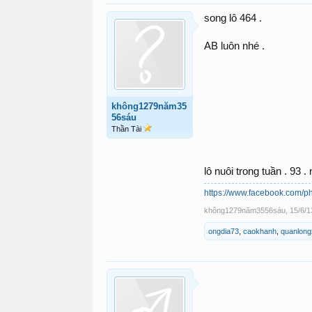
song lô 464 .
AB luôn nhé .
không1279năm35
56sáu
Thần Tài
lô nuôi trong tuần . 93 .
https://www.facebook.com/ph
không1279năm3556sáu
,
15/6/1
ongdia73
,
caokhanh
,
quanlon