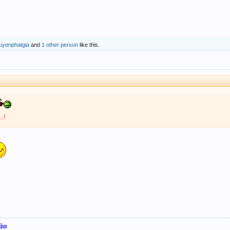
uyenphatgia
and
1 other person
like this.
.!
dào