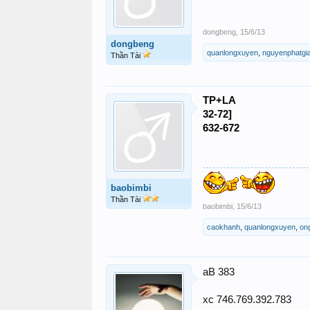
dongbeng
,
15/6/13
dongbeng
quanlongxuyen
,
nguyenphatgi
Thần Tài
TP+LA
32-72]
632-672
baobimbi
Thần Tài
baobimbi
,
15/6/13
caokhanh
,
quanlongxuyen
,
on
B
a
383
xc 746.769.392.783