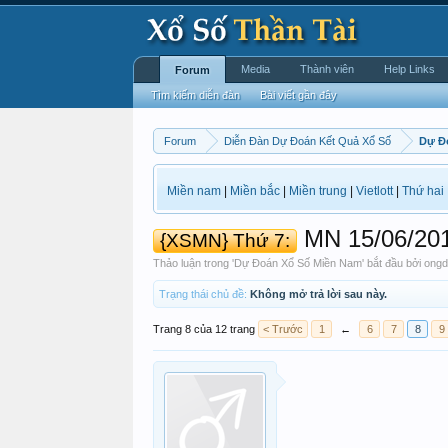
Media
Thành viên
Help Links
Forum
Tìm kiếm diễn đàn
Bài viết gần đây
Forum
Diễn Đàn Dự Đoán Kết Quả Xổ Số
Dự Đ
Miền nam
|
Miền bắc
|
Miền trung
|
Vietlott
|
Thứ hai
MN 15/06/2013 
{XSMN} Thứ 7:
Thảo luận trong '
Dự Đoán Xổ Số Miền Nam
' bắt đầu bởi
ongd
Trạng thái chủ đề:
Không mở trả lời sau này.
Trang 8 của 12 trang
< Trước
1
←
6
7
8
9