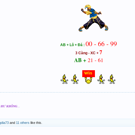
00 - 66 - 99
AB + Lô + Đá :
7
3 Càng - XC +
AB +
21 - 61
a
HƯ KHÔNG
...
gdia73
and
11 others
like this.