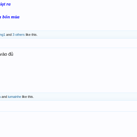
iạt ra
oa bốn mùa
ng1
and
3 others
like this.
 vào đủ
a
and
iumainhe
like this.