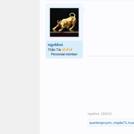
ngokhoi
Thần Tài
Perennial member
ngokhoi
,
15/6/13
quanlongxuyen
,
ongdia73
,
kua