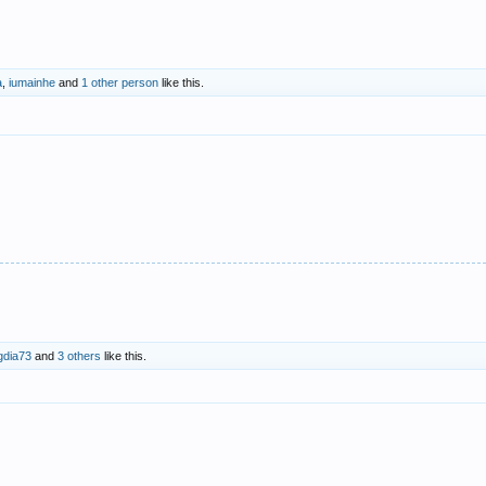
a
,
iumainhe
and
1 other person
like this.
gdia73
and
3 others
like this.