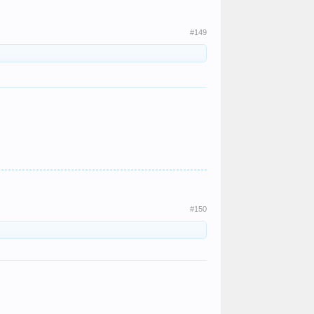
#149
#150