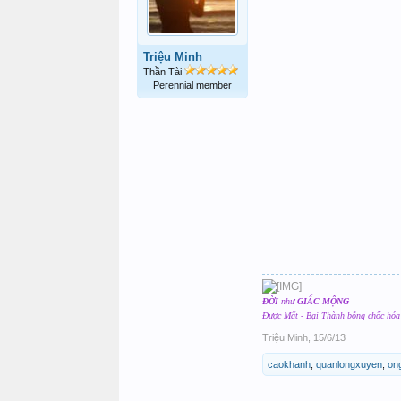
Triệu Minh
Thần Tài
Perennial member
ĐỜI
như
GIẤC MỘNG
Được Mất - Bại Thành bỗng chốc hó
Triệu Minh
,
15/6/13
caokhanh
,
quanlongxuyen
,
on