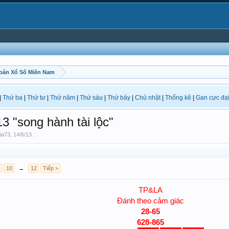
oán Xổ Số Miền Nam
|
Thứ ba
|
Thứ tư
|
Thứ năm
|
Thứ sáu
|
Thứ bảy
|
Chủ nhật
|
Thống kê
|
Gan cực đạ
"song hành tài lộ̣c"
ia73
,
14/6/13
.
10
→
12
Tiếp >
TP&LA
Đánh theo cảm giác
28-65
628-865