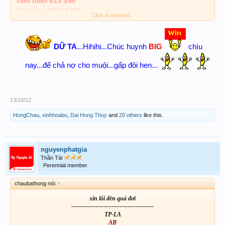
Tam mao 813 338
Tứ cẳng 3813 1338
Click to expand...
BIG
DỮ TA
...Hihihi...Chúc huynh
chìu
nay...để chả nợ cho muội...gấp đôi hen...
13/10/12
HongChau
,
sinhhoabo
,
Dai Hong Thuy
and
20 others
like this.
nguyenphatgia
Thần Tài
Perennial member
chaubathong nói:
↑
xin lổi đèn quá đơi
-----------------------------------------
TP-LA
AB