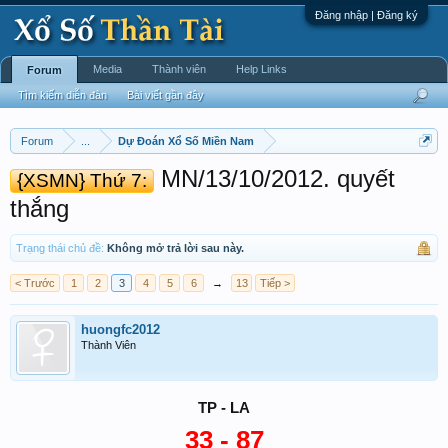
Đăng nhập | Đăng ký
Media
Thành viên
Help Links
Forum
Tìm kiếm diễn đàn
Bài viết gần đây
Forum
...
Dự Đoán Xổ Số Miền Nam
MN/13/10/2012. quyết
{XSMN} Thứ 7:
thắng
Trạng thái chủ đề:
Không mở trả lời sau này.
< Trước
1
2
3
4
5
6
→
13
Tiếp >
huongfc2012
Thành Viên
TP - LA
33 - 87