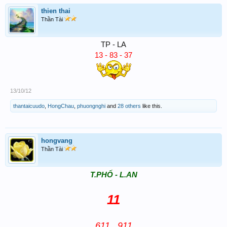
thien thai
Thần Tài
TP - LA
13 - 83 - 37
13/10/12
thantaicuudo
,
HongChau
,
phuongnghi
and
28 others
like this.
hongvang
Thần Tài
T.PH
Ố - L.AN
11
611
. 911