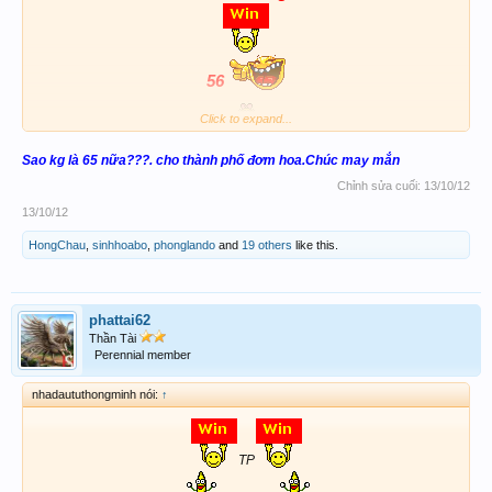
56
Click to expand...
Sao kg là 65 nữa???. cho thành phố đơm hoa.Chúc may mắn
Chỉnh sửa cuối:
13/10/12
13/10/12
HongChau
,
sinhhoabo
,
phonglando
and
19 others
like this.
phattai62
Thần Tài
Perennial member
nhadaututhongminh nói:
↑
TP