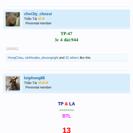
choi1ty_chozui
Thần Tài
Perennial member
TP:47
3c 4 đài:944​
13/10/12
HongChau
,
sinhhoabo
,
phuongnghi
and
32 others
like this.
loiphong66
Thần Tài
Perennial member
TP
&
LA
=======
BTL
13