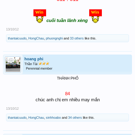
cu
ối
t
uần l
ãnh x
èng
13/10/12
thantaicuudo
,
HongChau
,
phuongnghi
and
33 others
like this.
hoang phi
Thần Tài
Perennial member
THÀNH PHỐ
84
chúc anh chị em nhiều may mắn​
13/10/12
thantaicuudo
,
HongChau
,
sinhhoabo
and
34 others
like this.