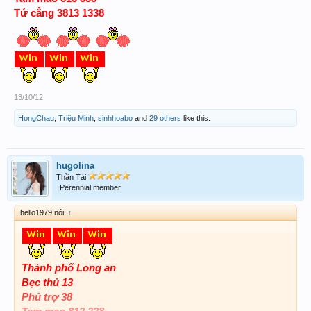
Tứ cẳng 3813 1338
13/10/12
HongChau
,
Triệu Minh
,
sinhhoabo
and
29 others
like this.
hugolina
Thần Tài
Perennial member
hello1979 nói:
↑
Thành phố Long an
Bẹc thủ 13
Phủ trợ 38