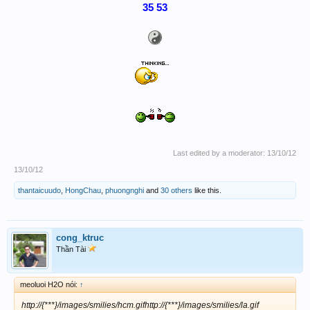
35
53
Last edited by a moderator:
13/10/12
13/10/12
thantaicuudo
,
HongChau
,
phuongnghi
and
30 others
like this.
cong_ktruc
Thần Tài
meoluoi H2O nói:
↑
http://{***}/images/smilies/hcm.gifhttp://{***}/images/smilies/la.gif