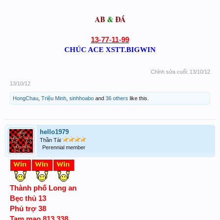
AB
&
ĐÁ
13
-
77
-
11
-
99
CHÚC ACE XSTT.BIGWIN
Chỉnh sửa cuối:
13/10/12
13/10/12
HongChau
,
Triệu Minh
,
sinhhoabo
and
36 others
like this.
hello1979
Thần Tài
Perennial member
Thành phố Long an
Bẹc thủ 13
Phủ trợ 38
Tam mao 813 338