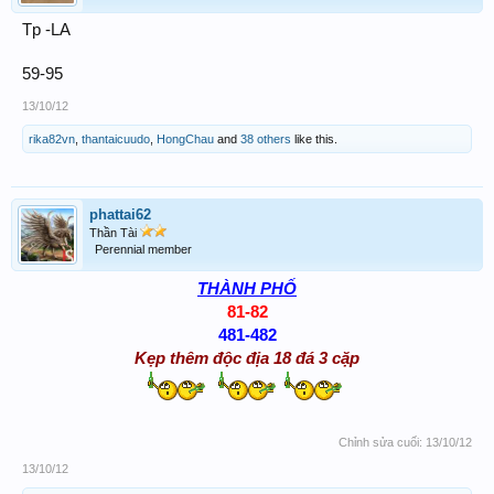
Tp -LA
59-95
13/10/12
rika82vn
,
thantaicuudo
,
HongChau
and
38 others
like this.
phattai62
Thần Tài
Perennial member
THÀNH PHỐ
81-82
481-482
Kẹp thêm độc địa 18 đá 3 cặp
Chỉnh sửa cuối:
13/10/12
13/10/12