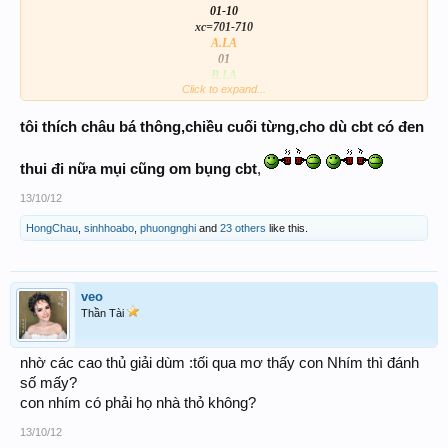
01-10
xc=701-710
A.LA
01
B.LA
Click to expand...
710
BP-HG
A
tôi thích châu bá thông,chiều cuối từng,cho dù cbt có đen
65
---------------------
thui đi nữa mụi cũng om bụng cbt
,
ảo hay ko tự chui bít
13/10/12
HongChau
,
sinhhoabo
,
phuongnghi
and
23 others
like this.
4 góc tp-la=xỉu
thua nhìu wanh đại
veo
Thần Tài
nhờ các cao thủ giải dùm :tối qua mơ thấy con Nhím thì đánh
số mấy?
con nhím có phải họ nhà thỏ không?
13/10/12