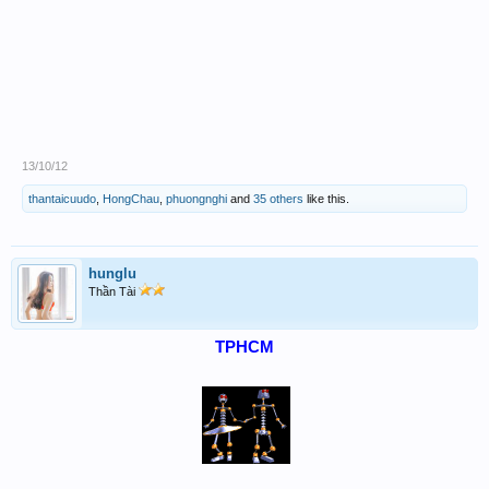
13/10/12
thantaicuudo
,
HongChau
,
phuongnghi
and
35 others
like this.
hunglu
Thần Tài
TPHCM