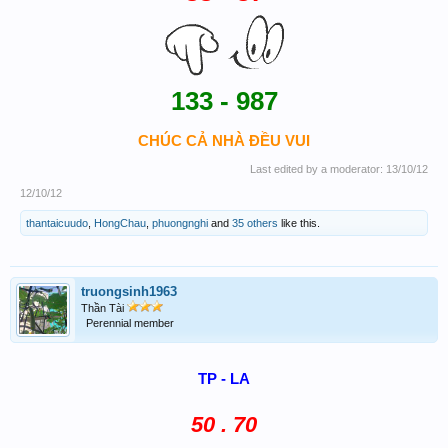
133 - 987
CHÚC CẢ NHÀ ĐỀU VUI
Last edited by a moderator:
13/10/12
12/10/12
thantaicuudo
,
HongChau
,
phuongnghi
and
35 others
like this.
truongsinh1963
Thần Tài
Perennial member
TP - LA
50 . 70