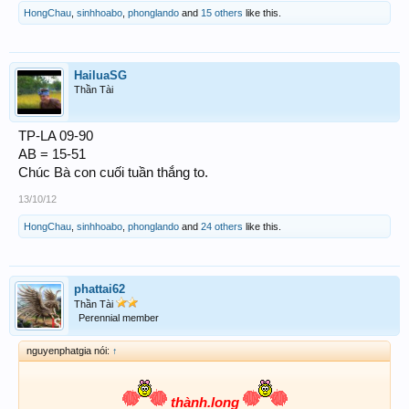
HongChau
,
sinhhoabo
,
phonglando
and
15 others
like this.
HailuaSG
Thần Tài
TP-LA 09-90
AB = 15-51
Chúc Bà con cuối tuần thắng to.
13/10/12
HongChau
,
sinhhoabo
,
phonglando
and
24 others
like this.
phattai62
Thần Tài
Perennial member
nguyenphatgia nói:
↑
thành.long