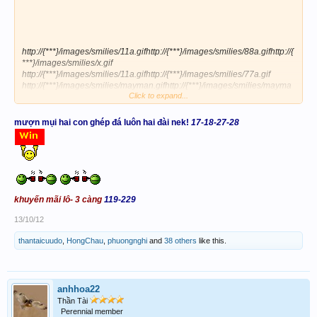
http://{***}/images/smilies/11a.gifhttp://{***}/images/smilies/88a.gifhttp://{
***}/images/smilies/x.gif
http://{***}/images/smilies/11a.gifhttp://{***}/images/smilies/77a.gif
http://{***}/images/smilies/mayman.gifhttp://{***}/images/smilies/mayma
Click to expand...
n.gifhttp://{***}/images/smilies/mayman.gifhttp://{***}/images/smilies/ma
yman.gifhttp://{***}/images/smilies/mayman.gif
mượn mụi hai con ghép đá luôn hai đài nek!
17-18-27-28
Chúc 4R XSTT gặt hái nhiều lộc. Chúc cho Meo chiến thắng a.đồng
khuyến mãi lô- 3 càng
119-229
13/10/12
thantaicuudo
,
HongChau
,
phuongnghi
and
38 others
like this.
anhhoa22
Thần Tài
Perennial member