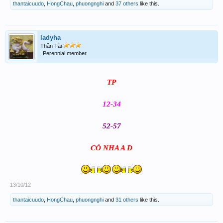
thantaicuudo
,
HongChau
,
phuongnghi
and
37 others
like this.
ladyha
Thần Tài
Perennial member
TP
12-34
52-57
CÓ NHA A Đ
13/10/12
thantaicuudo
,
HongChau
,
phuongnghi
and
31 others
like this.