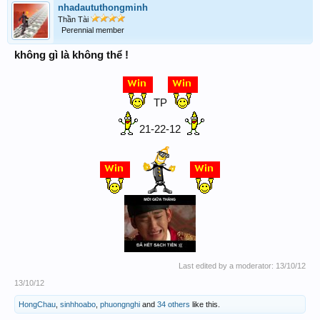
nhadaututhongminh
Thần Tài
Perennial member
không gì là không thể !
TP
21-22-12
Last edited by a moderator:
13/10/12
13/10/12
HongChau
,
sinhhoabo
,
phuongnghi
and
34 others
like this.