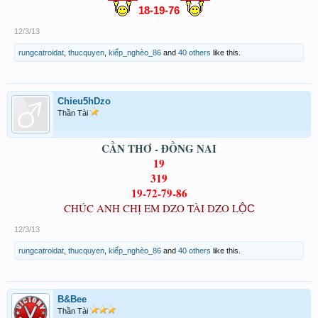
18-19-76
12/3/13
rungcatroidat
,
thucquyen
,
kiếp_nghèo_86
and
40 others
like this.
Chieu5hDzo
Thần Tài
CẦN THƠ - ĐỒNG NAI
19
319
19-72-79-86
CHÚC ANH CHỊ EM DZO TÀI DZO L
ỘC
12/3/13
rungcatroidat
,
thucquyen
,
kiếp_nghèo_86
and
40 others
like this.
B&Bee
Thần Tài