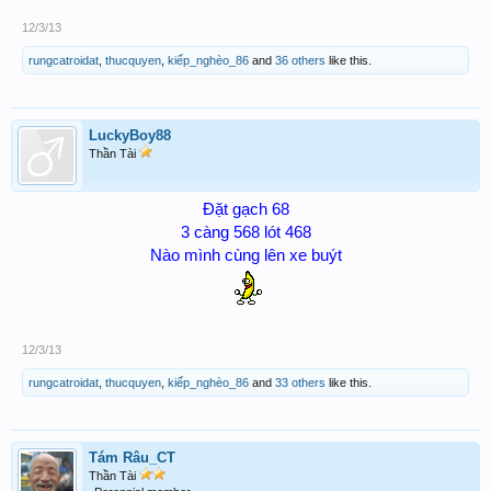
12/3/13
rungcatroidat
,
thucquyen
,
kiếp_nghèo_86
and
36 others
like this.
LuckyBoy88
Thần Tài
Đặt gạch 68
3 càng 568 lót 468
Nào mình cùng lên xe buýt
12/3/13
rungcatroidat
,
thucquyen
,
kiếp_nghèo_86
and
33 others
like this.
Tám Râu_CT
Thần Tài