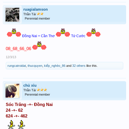
ruagialamson
Thần Tài
Perennial member
Đồng Nai + Cần Thơ
Tứ Cước
08_68_66_06
12/3/13
rungcatroidat
,
thucquyen
,
kiếp_nghèo_86
and
32 others
like this.
chủ xỉu
Thần Tài
Perennial member
Sóc Trăng -+- Đồng Nai
24 -+- 62
624 -+- 462