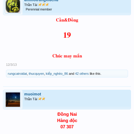
Thần Tài
Perennial member
Cần&Đồng
19
Chúc may mắn
12/3/13
rungcatroidat
,
thucquyen
,
kiếp_nghèo_86
and
42 others
like this.
muoimot
Thần Tài
Đồng Nai
Hàng độc
07 307