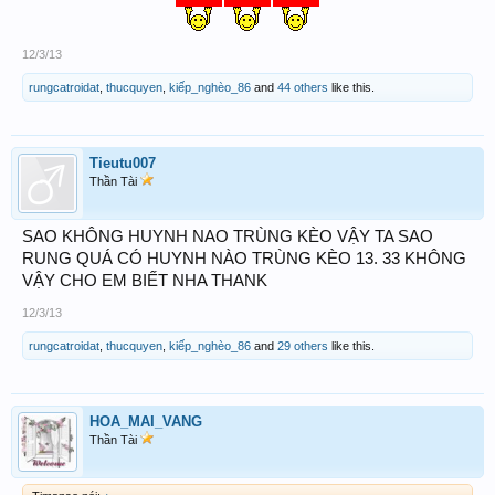
12/3/13
rungcatroidat
,
thucquyen
,
kiếp_nghèo_86
and
44 others
like this.
Tieutu007
Thần Tài
SAO KHÔNG HUYNH NAO TRÙNG KÈO VẬY TA SAO
RUNG QUÁ CÓ HUYNH NÀO TRÙNG KÈO 13. 33 KHÔNG
VẬY CHO EM BIẾT NHA THANK
12/3/13
rungcatroidat
,
thucquyen
,
kiếp_nghèo_86
and
29 others
like this.
HOA_MAI_VANG
Thần Tài