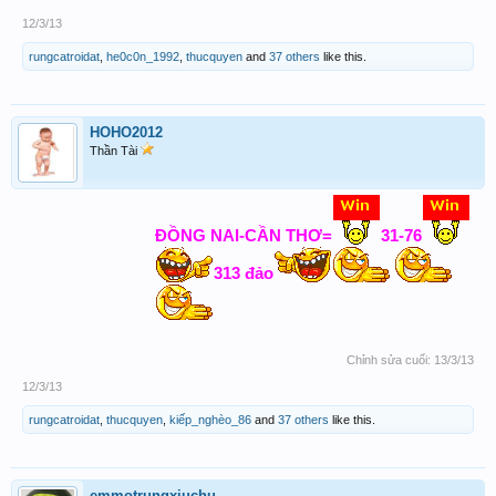
12/3/13
rungcatroidat
,
he0c0n_1992
,
thucquyen
and
37 others
like this.
HOHO2012
Thần Tài
ĐỒNG NAI-CẦN THƠ=
31-76
313 đảo
Chỉnh sửa cuối:
13/3/13
12/3/13
rungcatroidat
,
thucquyen
,
kiếp_nghèo_86
and
37 others
like this.
emmotrungxiuchu