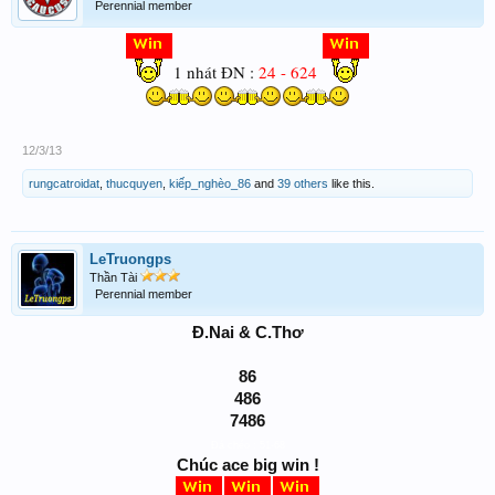
Perennial member
1 nhát ĐN :
24 - 624
12/3/13
rungcatroidat
,
thucquyen
,
kiếp_nghèo_86
and
39 others
like this.
LeTruongps
Thần Tài
Perennial member
Đ.Nai & C.Thơ
86
486
7486
Đá chéo : 51
-68
Chúc ace big win !