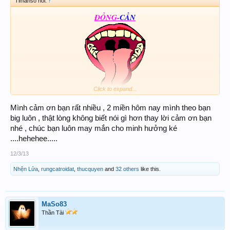
Timanso nói:
↑
Đ
ỒNG-
C
ẦN
Click to expand...
Mình cảm ơn bạn rất nhiều , 2 miền hôm nay mình theo bạn
big luôn , thật lòng không biết nói gì hơn thay lời cảm ơn bạn
nhé , chúc bạn luôn may mắn cho minh hưởng ké
....hehehee.....
12/3/13
Nhện Lửa
,
rungcatroidat
,
thucquyen
and
32 others
like this.
MaSo83
Thần Tài