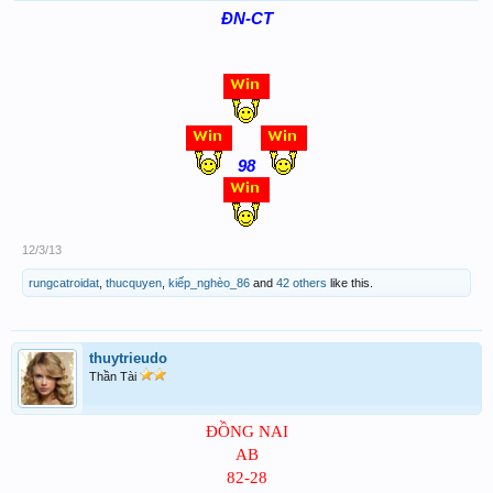
ĐN-CT
98
12/3/13
rungcatroidat
,
thucquyen
,
kiếp_nghèo_86
and
42 others
like this.
thuytrieudo
Thần Tài
ĐỒNG NAI
AB
82-28