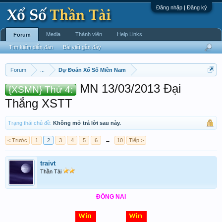
Đăng nhập | Đăng ký
Media
Thành viên
Help Links
Forum
Tìm kiếm diễn đàn
Bài viết gần đây
Forum
...
Dự Đoán Xổ Số Miền Nam
MN 13/03/2013 Đại
{XSMN} Thứ 4:
Thắng XSTT
Trạng thái chủ đề:
Không mở trả lời sau này.
< Trước
1
2
3
4
5
6
→
10
Tiếp >
traivt
Thần Tài
ĐỒNG NAI