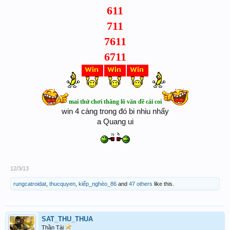
611
711
7611
6711
mai thử chơi thằng lô văn đề cái coi
win 4 càng trong đó bi nhiu nhẩy
a Quang ui
12/3/13
rungcatroidat
,
thucquyen
,
kiếp_nghèo_86
and
47 others
like this.
SAT_THU_THUA
Thần Tài