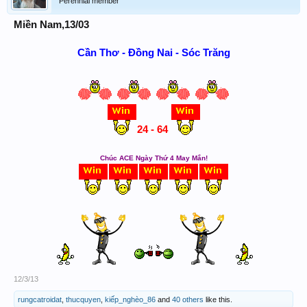
Perennial member
Miền Nam,13/03
Cần Thơ - Đồng Nai - Sóc Trăng
24 - 64
Chúc ACE Ngày Thứ 4 May Mắn!
12/3/13
rungcatroidat
,
thucquyen
,
kiếp_nghèo_86
and
40 others
like this.