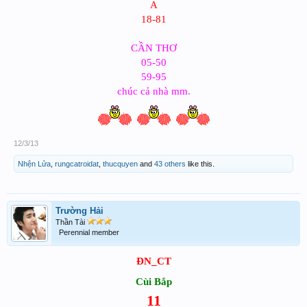
A
18-81
CẦN THƠ
05-50
59-95
chúc cả nhà mm.
12/3/13
Nhện Lửa
,
rungcatroidat
,
thucquyen
and
43 others
like this.
Trường Hải
Thần Tài
Perennial member
ĐN_CT
Cùi Bắp
11