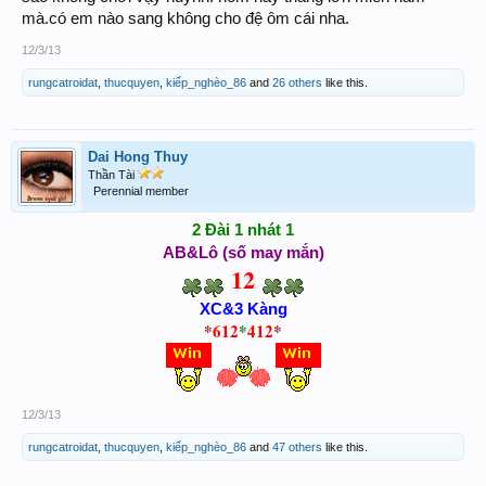
mà.có em nào sang không cho đệ ôm cái nha.
12/3/13
rungcatroidat
,
thucquyen
,
kiếp_nghèo_86
and
26 others
like this.
Dai Hong Thuy
Thần Tài
Perennial member
2 Đài 1 nhát 1
AB&Lô (số may mắn)
12
XC&3 Kàng
*
612
*
412
*
12/3/13
rungcatroidat
,
thucquyen
,
kiếp_nghèo_86
and
47 others
like this.