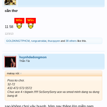
cần thơ
11 58
12/3/13
GOLDKINGTPHCM
,
rungcatroidat
,
thucquyen
and
38 others
like this.
huynhdedongmon
Thần Tài
makay nói:
↑
Poss ko choi.
32-72
432-472-572-5572
Chuc ace 4 r bigwin.!!!!!! SoSorrySorry ace va smod minh dang su dung
bang dt
sao không chơi vậy huynh. hôm nay thăng lớn miền nam