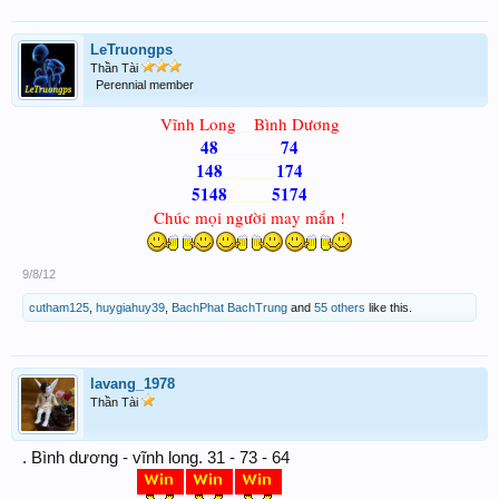
LeTruongps
Thần Tài
Perennial member
Vĩnh Long
__
Bình Dương
48
74
_______
148
174
______
5148
5174
_____
Chúc mọi người may mắn !
9/8/12
cutham125
,
huygiahuy39
,
BachPhat BachTrung
and
55 others
like this.
lavang_1978
Thần Tài
. Bình dương - vĩnh long. 31 - 73 - 64