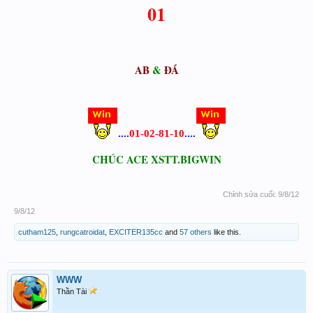
01
AB
&
ĐÁ
....
01-02-81-10
....
CHÚC ACE XSTT.BIGWIN
Chỉnh sửa cuối:
9/8/12
9/8/12
cutham125
,
rungcatroidat
,
EXCITER135cc
and
57 others
like this.
WWW
Thần Tài