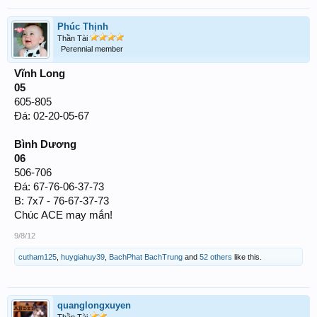
Phúc Thịnh
Thần Tài
Perennial member
Vĩnh Long
05
605-805
Đá: 02-20-05-67
Bình Dương
06
506-706
Đá: 67-76-06-37-73
B: 7x7 - 76-67-37-73
Chúc ACE may mắn!
9/8/12
cutham125
,
huygiahuy39
,
BachPhat BachTrung
and
52 others
like this.
quanglongxuyen