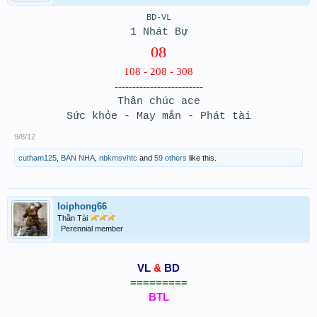
BD-VL
1 Nhát Bự
08
108 - 208 - 308
-------------------------
Thân chúc ace
Sức khỏe - May mắn - Phát tài
9/8/12
cutham125
,
BAN NHA
,
nbkmsvhtc
and
59 others
like this.
loiphong66
Thần Tài
Perennial member
VL
&
BD
=========
BTL