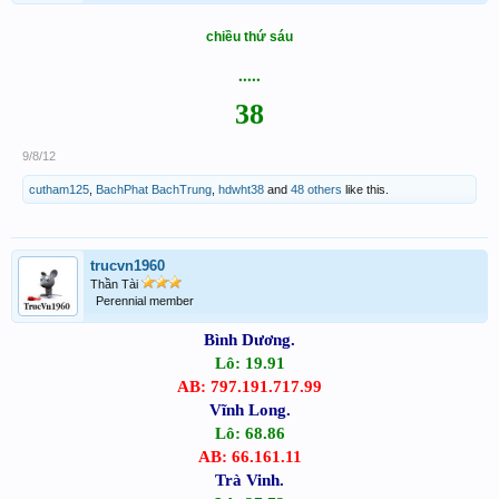
chiều thứ sáu
.....
38
9/8/12
cutham125
,
BachPhat BachTrung
,
hdwht38
and
48 others
like this.
trucvn1960
Thần Tài
Perennial member
Bình Dương.
Lô: 19.91
AB: 797.191.717.99
Vĩnh Long.
Lô: 68.86
AB: 66.161.11
Trà Vinh.