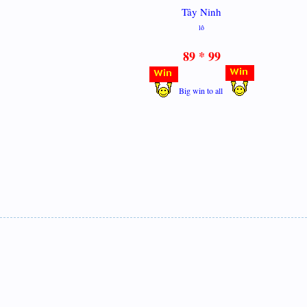
Tây Ninh
lô
89 * 99
Big win to all