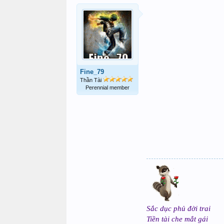
Fine_79
Thần Tài
Perennial member
Sắc dục phủ đời trai
Tiền tài che mắt gái