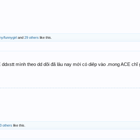
ny/funnygirl
and
29 others
like this.
 ddxstt mình theo dd dõi đã lâu nay mới có diêp vào .mong ACE chĩ 
3 others
like this.