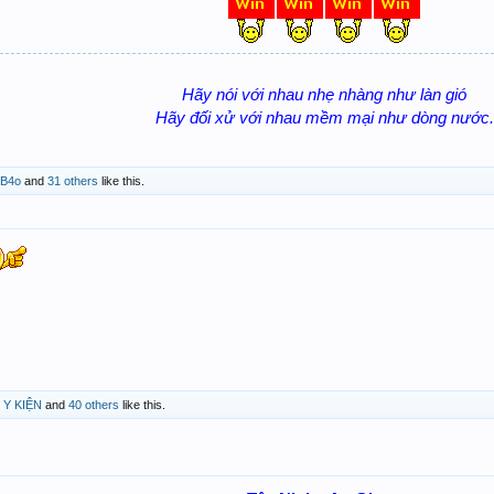
Hãy nói với nhau nhẹ nhàng như làn gió
Hãy đối xử với nhau mềm mại như dòng nước.
uB4o
and
31 others
like this.
 Y KIỆN
and
40 others
like this.