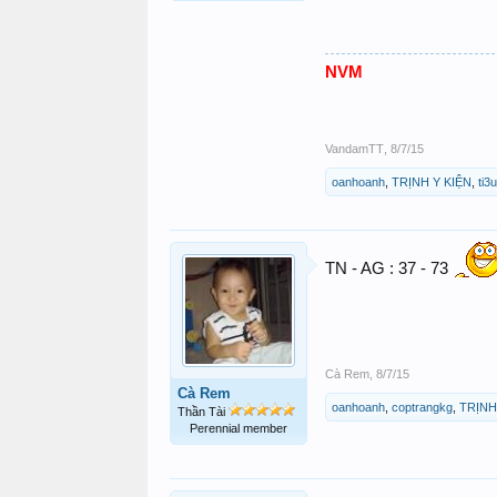
NVM
VandamTT
,
8/7/15
oanhoanh
,
TRỊNH Y KIỆN
,
ti3
TN - AG : 37 - 73
Cà Rem
,
8/7/15
Cà Rem
oanhoanh
,
coptrangkg
,
TRỊNH
Thần Tài
Perennial member