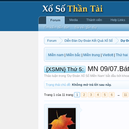
Media
Thành viên
Help Links
Forum
Tìm kiếm diễn đàn
Bài viết gần đây
Forum
Diễn Đàn Dự Đoán Kết Quả Xổ Số
Dự Đ
Miền nam
|
Miền bắc
|
Miền trung
|
Vietlott
|
Thứ hai
MN 09/07.Bát
{XSMN} Thứ 5:
Thảo luận trong '
Dự Đoán Xổ Số Miền Nam
' bắt đầu bởi
khoa
Trạng thái chủ đề:
Không mở trả lời sau này.
Trang 1 của 11 trang
1
2
3
4
5
6
→
11