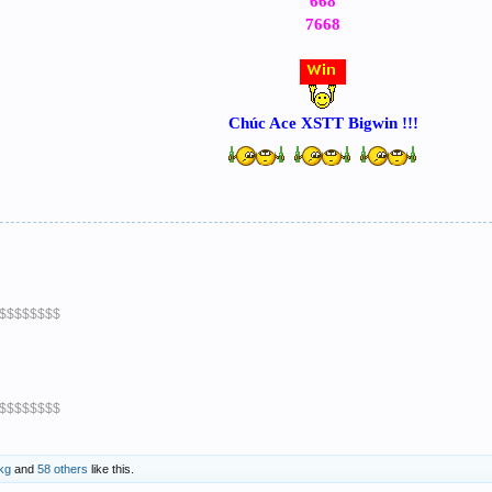
668
7668
Chúc Ace XSTT Bigwin !!!
$$$$$$$$
$$$$$$$$
kg
and
58 others
like this.