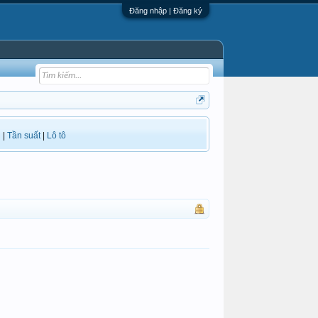
Đăng nhập | Đăng ký
i
|
Tần suất
|
Lô tô