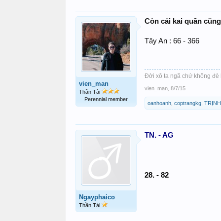
Còn cái kai quần cũng
Tây An : 66 - 366
Đời xô ta ngã chứ không đè 
vien_man
vien_man
,
8/7/15
Thần Tài
Perennial member
oanhoanh
,
coptrangkg
,
TRỊNH
TN. - AG
28. - 82
Ngayphaico
Thần Tài