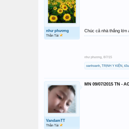
như phương
Chúc cả nhà thắng lớn
Thần Tài
như phương
,
8/7/15
oanhoanh
,
TRỊNH Y KIỆN
,
ti3
MN 09/07/2015 TN - A
VandamTT
Thần Tài