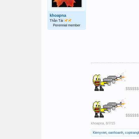
khoapna
Thần Tài
Perennial member
$$$$$$
$$$$$$
khoapna
,
8/7/15
Kienyviet
,
oanhoanh
,
coptrang