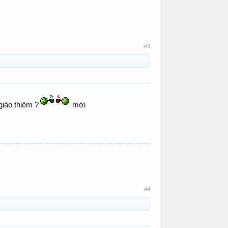
#3
giáo thiêm ?
mời
#4