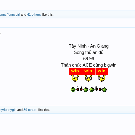
unny/funnygirl
and
41 others
like this.
:
Tây Ninh - An Giang
Song thủ ăn đủ
69 96
Thân chúc ACE cùng bigwin
ny/funnygirl
and
39 others
like this.