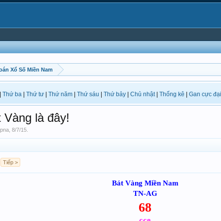
oán Xổ Số Miền Nam
|
Thứ ba
|
Thứ tư
|
Thứ năm
|
Thứ sáu
|
Thứ bảy
|
Chủ nhật
|
Thống kê
|
Gan cực đạ
 Vàng là đây!
pna
,
8/7/15
.
Tiếp >
Bát Vàng Miền Nam
TN-AG
68