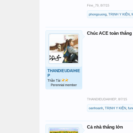
Fine_79
,
8/7/15
phongsuong
,
TRỊNH Y KIỆN
,
f
Chúc ACE toàn thắng 
THANDIEUDAIHIE
P
Thần Tài
Perennial member
THANDIEUDAIHIEP
,
8/7/15
oanhoanh
,
TRỊNH Y KIỆN
,
fun
Cả nhà thắng lớn