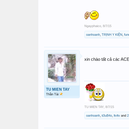
Ngayphaico
,
8/7/15
oanhoanh
,
TRỊNH Y KIỆN
,
fun
xin chào tất cả các ACE
TU MIEN TAY
Thần Tài
TU MIEN TAY
,
8/7/15
oanhoanh
,
ti3uB4o
,
ltvltv
and
2