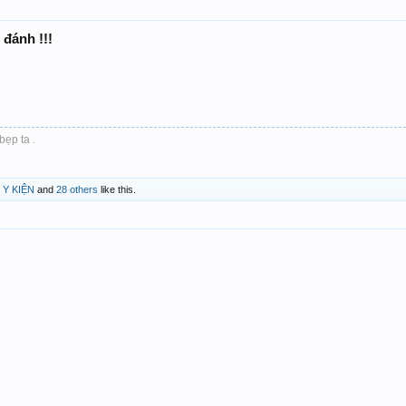
 đánh !!!
bẹp ta .
 Y KIỆN
and
28 others
like this.