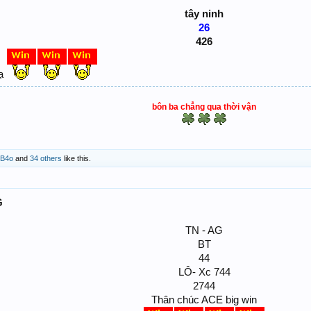
tây ninh
26
426
 ạ
bôn ba chẳng qua thời vận
uB4o
and
34 others
like this.
G
TN - AG
BT
44
LÔ- Xc 744
2744
Thân chúc ACE big win