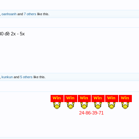
,
oanhoanh
and
7 others
like this.
 30 đề 2x - 5x
,
kunkun
and
5 others
like this.
24-86-39-71