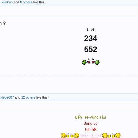
,
kunkun
and
6 others
like this.
m ?
btvt
234
552
,
Neo2007
and
12 others
like this.
Bến Tre-Vũng Tàu
Song Lô
51-58
Chắc Là Coá