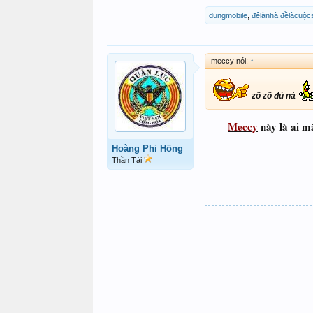
dungmobile
,
đêlànhà đềlàcuộc
meccy nói:
↑
zô zô đủ nà
Meccy
này là ai m
Hoàng Phi Hồng
Thần Tài