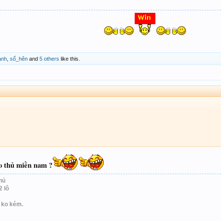
anh
,
số_hên
and
5 others
like this.
cao thủ miền nam ?
hủ
2 lô
n ko kém.