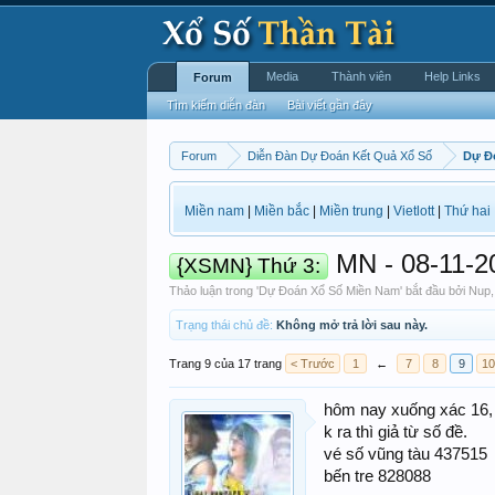
Media
Thành viên
Help Links
Forum
Tìm kiếm diễn đàn
Bài viết gần đây
Forum
Diễn Đàn Dự Đoán Kết Quả Xổ Số
Dự Đ
Miền nam
|
Miền bắc
|
Miền trung
|
Vietlott
|
Thứ hai
MN - 08-11-20
{XSMN} Thứ 3:
Thảo luận trong '
Dự Đoán Xổ Số Miền Nam
' bắt đầu bởi
Nup
Trạng thái chủ đề:
Không mở trả lời sau này.
Trang 9 của 17 trang
< Trước
1
←
7
8
9
10
hôm nay xuống xác 16, 
k ra thì giả từ số đề.
vé số vũng tàu 437515
bến tre 828088