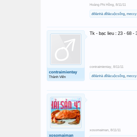
Hoàng Phi Hồng
,
8/11/11
đêlànhà đềlàcuộcsống
,
meccy
Tk - bạc lieu : 23 - 68 -
contraimientay
,
8/11/11
contraimientay
đêlànhà đềlàcuộcsống
,
meccy
Thành Viên
xosomaiman
,
8/11/11
xosomaiman