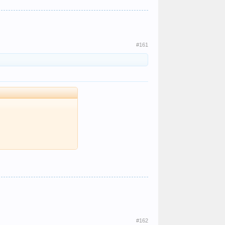
#161
#162