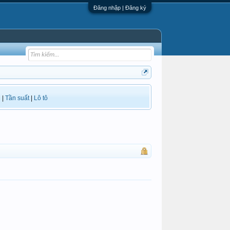
Đăng nhập | Đăng ký
i
|
Tần suất
|
Lô tô