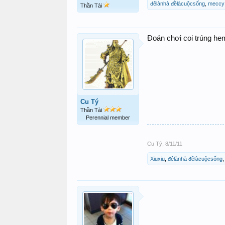
đêlànhà đềlàcuộcsống
,
meccy
Thần Tài
Đoán chơi coi trúng he
Cu Tý
Thần Tài
Perennial member
Cu Tý
,
8/11/11
Xiuxiu
,
đêlànhà đềlàcuộcsống