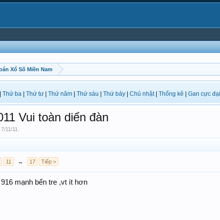
oán Xổ Số Miền Nam
|
Thứ ba
|
Thứ tư
|
Thứ năm
|
Thứ sáu
|
Thứ bảy
|
Chủ nhật
|
Thống kê
|
Gan cực đạ
11 Vui toàn diển đàn
,
7/11/11
.
11
→
17
Tiếp >
916 mạnh bến tre ,vt ít hơn