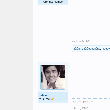
Perennial member
kunkun
,
8/11/11
đêlànhà đềlàcuộcsống
,
meccy
tuhasa
Thần Tài
[SIGPIC][/SIGPIC]
tuhasa
,
8/11/11