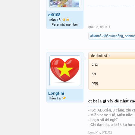
qt0108
Thần Tài
Perennial member
qt0108
,
8/11/11
đêlànhà đềlàcuộcsống
,
oanho
denthui nói:
↑
ct bt
58
058
LongPhi
Thần Tài
ct bt là gì vậy đệ nhất 
- Ko: AB,xiên, 3 càng, xỉu c
- Miền nam: 1 lô, Miền bắc: 
- Loạn số thì nghĩ
- Chỉ đánh bao lô 5k ko hơ
LongPhi
,
8/11/11