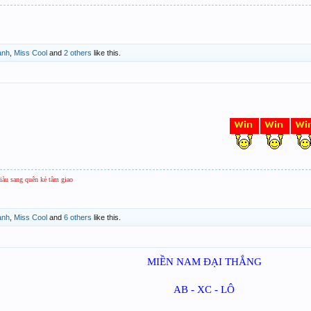
anh
,
Miss Cool
and
2 others
like this.
giàu sang quên kẻ tâm giao
anh
,
Miss Cool
and
6 others
like this.
MIỀN NAM ĐẠI THẮNG
AB - XC - LÔ