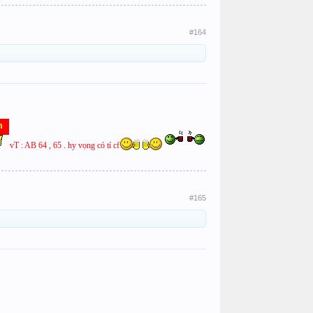
#164
vT : AB 64 , 65 . hy vọng có tí cf
#165