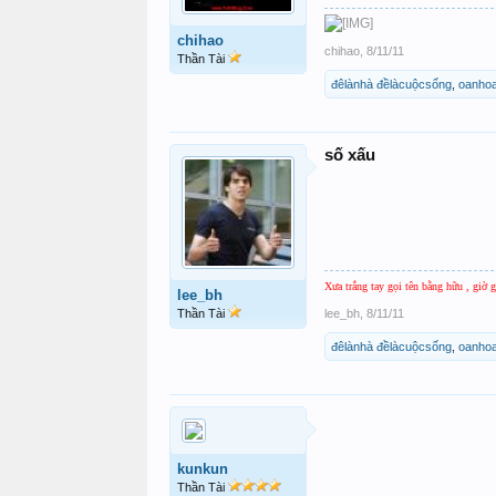
chihao
chihao
,
8/11/11
Thần Tài
đêlànhà đềlàcuộcsống
,
oanho
số xấu
Xưa trắng tay gọi tên bằng hữu , giờ 
lee_bh
Thần Tài
lee_bh
,
8/11/11
đêlànhà đềlàcuộcsống
,
oanho
kunkun
Thần Tài