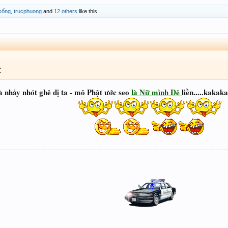
sống
,
trucphuong
and
12 others
like this.
à nhảy nhót ghê dị ta - mô Phật ước seo
là Nữ mình Dê
liền.....kaka