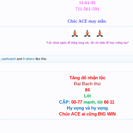
11-61-91
711-561-591
Chúc ACE may mắn.
"Lấy chính nghĩa để thắng hung tàn, lấy chí nhân để thay cường bạo”
,
oanhoanh
and
9 others
like this.
Tăng đô nhận lộc
Đại Bạch thủ
84
Lót
00-77
66
11
CẶP:
mạnh, lót
Hy vọng và hy vọng
Chúc ACE ai cũng BIG WIN