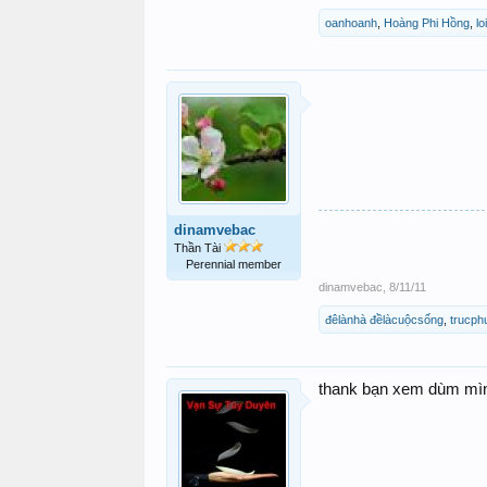
oanhoanh
,
Hoàng Phi Hồng
,
l
dinamvebac
Thần Tài
Perennial member
dinamvebac
,
8/11/11
đêlànhà đềlàcuộcsống
,
trucph
thank bạn xem dùm mìn