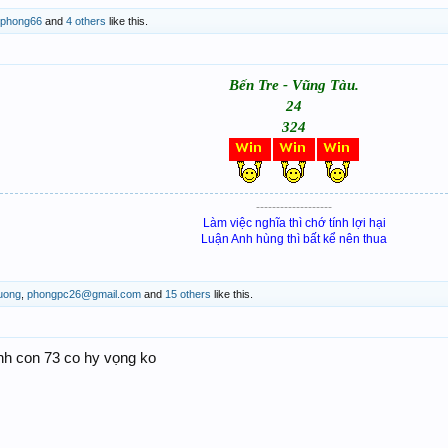
oiphong66
and
4 others
like this.
Bến Tre - Vũng Tàu.
24
324
-------------------​
Làm việc nghĩa thì chớ tính lợi hại
Luận Anh hùng thì bất kể nên thua
uong
,
phongpc26@gmail.com
and
15 others
like this.
h con 73 co hy vọng ko