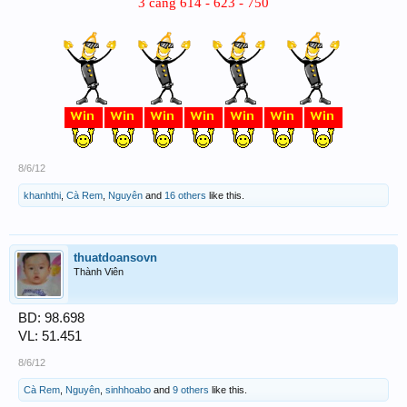
3 càng 614 - 623 - 750
8/6/12
khanhthi
,
Cà Rem
,
Nguyên
and
16 others
like this.
thuatdoansovn
Thành Viên
BD: 98.698
VL: 51.451
8/6/12
Cà Rem
,
Nguyên
,
sinhhoabo
and
9 others
like this.