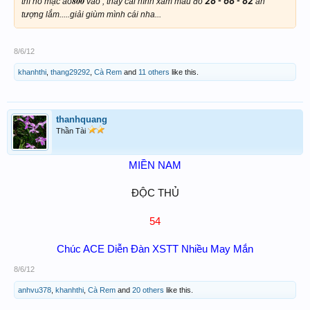
800
thì nó mặc áo
vào , thấy cái hình xăm màu đỏ
28 - 68 - 82
ấn
tượng lắm.....giải giùm mình cái nha...
8/6/12
khanhthi
,
thang29292
,
Cà Rem
and
11 others
like this.
thanhquang
Thần Tài
MIỀN NAM
ĐỘC THỦ
54
Chúc ACE Diễn Đàn XSTT Nhiều May Mắn
8/6/12
anhvu378
,
khanhthi
,
Cà Rem
and
20 others
like this.