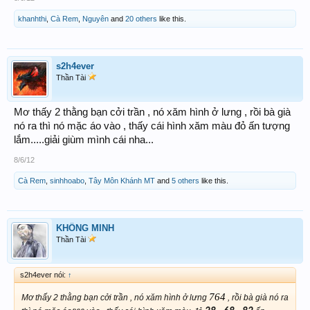
khanhthi
,
Cà Rem
,
Nguyên
and
20 others
like this.
s2h4ever
Thần Tài
Mơ thấy 2 thằng bạn cởi trần , nó xăm hình ở lưng , rồi bà già
nó ra thì nó mặc áo vào , thấy cái hình xăm màu đỏ ấn tượng
lắm.....giải giùm mình cái nha...
8/6/12
Cà Rem
,
sinhhoabo
,
Tây Môn Khánh MT
and
5 others
like this.
KHỔNG MINH
Thần Tài
s2h4ever nói:
↑
764
Mơ thấy 2 thằng bạn cởi trần , nó xăm hình ở lưng
, rồi bà già nó ra