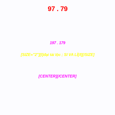
97 . 79
197 . 179
[SIZE="2"][I]đại tài lộc ; SI VA LÍ[/I][/SIZE]
[CENTER][/CENTER]​