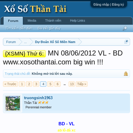
Đăng nhập | Đăng ký
Media
Thành viên
Help Links
Forum
Tìm kiếm diễn đàn
Bài viết gần đây
Forum
...
Dự Đoán Xổ Số Miền Nam
MN 08/06/2012 VL - BD
{XSMN} Thứ 6:
www.xosothantai.com big win !!!
Trạng thái chủ đề:
Không mở trả lời sau này.
< Trước
1
2
3
4
5
6
→
13
Tiếp >
truongsinh1963
Thần Tài
Perennial member
BD - VL
ab lô đá xc