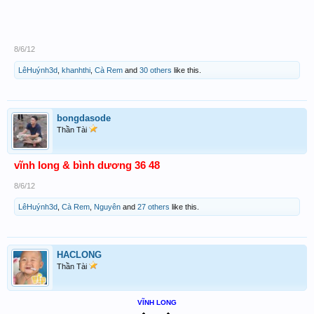
8/6/12
LêHuýnh3d
,
khanhthi
,
Cà Rem
and
30 others
like this.
bongdasode
Thần Tài
vĩnh long & bình dương
36 48
8/6/12
LêHuýnh3d
,
Cà Rem
,
Nguyên
and
27 others
like this.
HACLONG
Thần Tài
VĨNH LONG