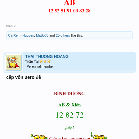
AB
12 52 51 91 03 83 28
8/6/12
Cà Rem
,
Nguyên
,
MaSo83
and
20 others
like this.
THAI-THUONG-HOANG
Thần Tài
Perennial member
cấp vốn uero đê
BÌNH DƯƠNG
AB & Xiên
12 82 72
ghép 5
Chúc pà kon may mắn nhen