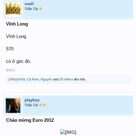
osell
Thần Tài
Vĩnh Long
Vĩnh Long
570
có ở góc đó.
8/6/12
LêHuýnh3d
,
Cà Rem
,
Nguyên
and
20 others
like this.
playboy
Thần Tài
Chào mừng Euro 2012