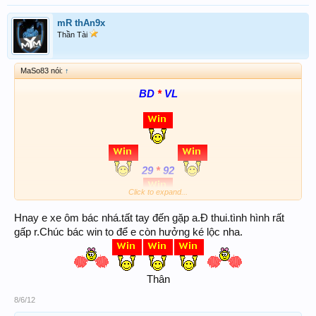
mR thAn9x
Thần Tài
MaSo83 nói:
↑
BD
*
VL
29
*
92
Click to expand...
Hnay e xe ôm bác nhá.tất tay đến gặp a.Đ thui.tình hình rất
gấp r.Chúc bác win to để e còn hưởng ké lộc nha.
Thân​
8/6/12