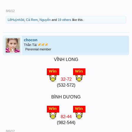
8/6/12
LêHuýnh3d
,
Cà Rem
,
Nguyên
and
19 others
like this.
chocon
Thần Tài
Perennial member
VĨNH LONG
32-72
(532-572)
BÌNH DƯƠNG
82-44
(982-544)​
8/6/12