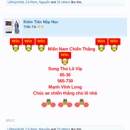
LêHuýnh3d
,
Cà Rem
,
Nguyên
and
15 others
like this.
Kiếm Tiền Nộp Học
Thần Tài
Miền Nam Chiến Thắng
Song Thủ Lô Víp
65-30
565-730
Mạnh Vĩnh Long
Chúc ae chiến thắng chủ lô nhá
8/6/12
LêHuýnh3d
,
Cà Rem
,
Nguyên
and
23 others
like this.