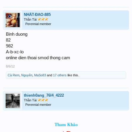
NHẤT-ĐAO-885
Thần Tài
Perennial member
Binh duong
82
982
A-b-xc-lo
online dien thoai smod thong cam
8/6/12
Cà Rem
,
Nguyên
,
MaSo83
and
17 others
like this.
thienh0ang_76l4_4222
Thần Tài
Perennial member
Tham Khảo