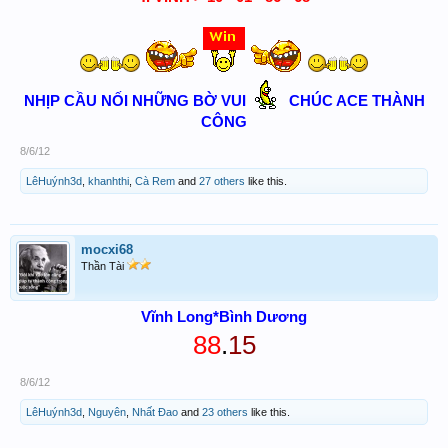
NHỊP CẦU NỐI NHỮNG BỜ VUI
CHÚC ACE THÀNH
CÔNG
8/6/12
LêHuýnh3d
,
khanhthi
,
Cà Rem
and
27 others
like this.
mocxi68
Thần Tài
Vĩnh Long*Bình Dương
88
.
15
8/6/12
LêHuýnh3d
,
Nguyên
,
Nhất Đao
and
23 others
like this.