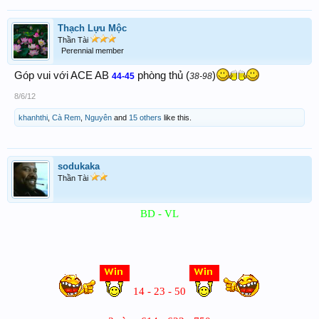
Thạch Lựu Mộc
Thần Tài
Perennial member
Góp vui với ACE AB
phòng thủ (
)
44-45
38-98
8/6/12
khanhthi
,
Cà Rem
,
Nguyên
and
15 others
like this.
sodukaka
Thần Tài
BD - VL​
14 - 23 - 50