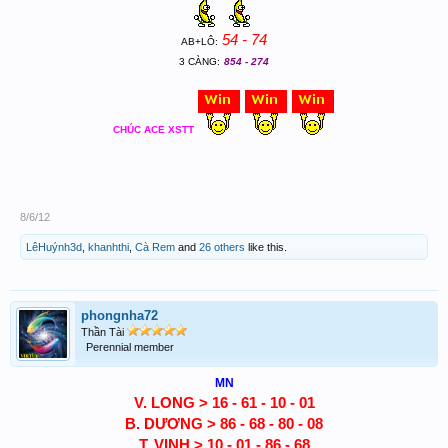
54 - 74
AB+LÔ:
3 CÀNG:
854 - 274
CHÚC ACE XSTT
8/6/12
LêHuýnh3d
,
khanhthi
,
Cà Rem
and
26 others
like this.
phongnha72
Thần Tài
Perennial member
MN
V. LONG >
16 - 61 - 10 - 01
B. DƯƠNG
>
86 - 68 - 80 - 08
T. VINH >
10 - 01 - 86 - 68