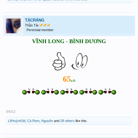
TẶCRĂNG
Thần Tài
Perennial member
VĨNH LONG - BÌNH DƯƠNG
65
a.lô
8/6/12
LêHuýnh3d
,
Cà Rem
,
Nguyên
and
28 others
like this.