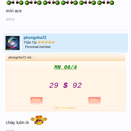
mời ace
6/4/15
phongnha72
Thần Tài
Perennial member
phongnha72 nói:
↑
MN 06/4
29
$
92
CHÚC
ACE BIG
Click to expand...
cháy luôn òi
6/4/15