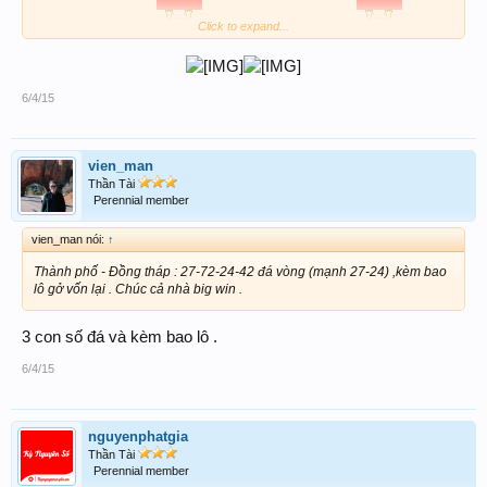
Chúc mừng ai đã
và cầu mong ai chưa
tối
Click to expand...
nay ngày mai sẽ
6/4/15
_________________
vien_man
Thần Tài
Perennial member
vien_man nói:
↑
Thành phố - Đồng tháp : 27-72-24-42 đá vòng (mạnh 27-24) ,kèm bao
lô gở vốn lại . Chúc cả nhà big win .
3 con số đá và kèm bao lô .
6/4/15
nguyenphatgia
Thần Tài
Perennial member