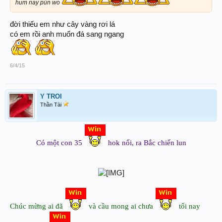
hum nay pùn wo
đời thiếu em như cây vàng rơi lá
có em rồi anh muốn đá sang ngang
6/4/15
Y TROI
Thần Tài
Có một con 35
hok nổi, ra Bắc chiến lun
Chúc mừng ai đã
và cầu mong ai chưa
tối nay