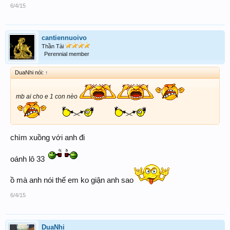
6/4/15
cantiennuoivo
Thần Tài
Perennial member
DuaNhi nói:
↑
mb ai cho e 1 con nèo
chìm xuồng với anh đi
oánh lô 33
ồ mà anh nói thế em ko giận anh sao
6/4/15
DuaNhi