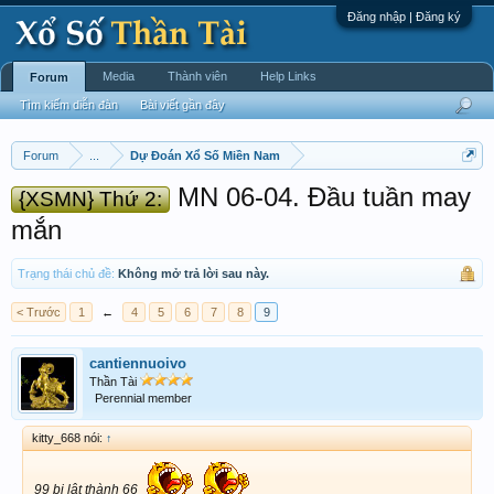
Đăng nhập | Đăng ký
Media
Thành viên
Help Links
Forum
Tìm kiếm diễn đàn
Bài viết gần đây
Forum
...
Dự Đoán Xổ Số Miền Nam
MN 06-04. Đầu tuần may
{XSMN} Thứ 2:
mắn
Trạng thái chủ đề:
Không mở trả lời sau này.
< Trước
1
←
4
5
6
7
8
9
cantiennuoivo
Thần Tài
Perennial member
kitty_668 nói:
↑
99 bị lật thành 66