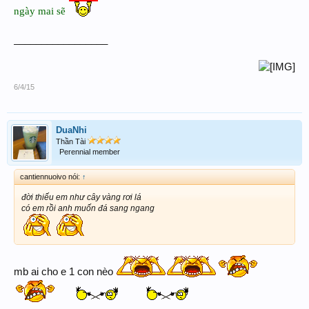
ngày mai sẽ
_________________
6/4/15
DuaNhi
Thần Tài
Perennial member
cantiennuoivo nói:
↑
đời thiếu em như cây vàng rơi lá
có em rồi anh muốn đá sang ngang
mb ai cho e 1 con nèo