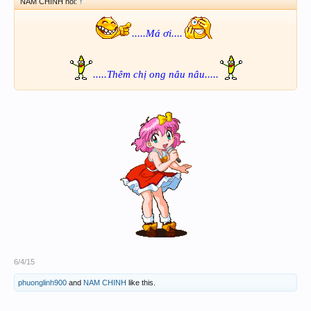
NAM CHINH nói:
↑
.....Má ơi....
.....Thêm chị ong nâu nâu.....
6/4/15
phuonglinh900
and
NAM CHINH
like this.