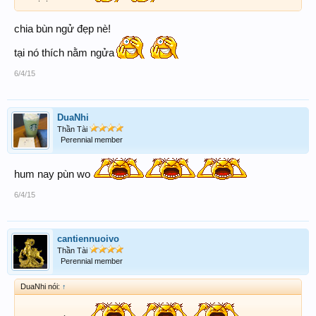
chia bùn ngử đẹp nè!
tại nó thích nằm ngửa
6/4/15
DuaNhi
Thần Tài
Perennial member
hum nay pùn wo
6/4/15
cantiennuoivo
Thần Tài
Perennial member
DuaNhi nói:
↑