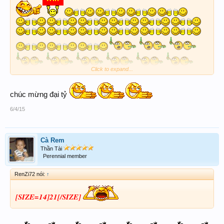
Click to expand...
chúc mừng đại tỷ
6/4/15
mời ace
Cà Rem
Thần Tài
Perennial member
RenZi72 nói:
↑
[SIZE=14]21[/SIZE]