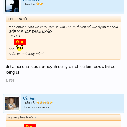
Thần Tài
Fine 1970 nói:
↑
thân chúc huynh đệ chiều win to. đợi 16h35 rồi lên số. lúc ấy thì thật ok!
GÓP VUI ACE THAM KHẢO
TP - ĐT
56:
chúc cả nhà may mắn!
đi hà nội chơi các sư huynh sư tỷ ơi. chiều lụm được 56 có
xèng ùi
6/4/15
Cà Rem
Thần Tài
Perennial member
nguyenphatgia nói:
↑