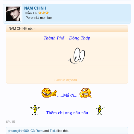
NAM CHINH
Thần Tài
Perennial member
NAM CHINH nói:
↑
Thành Phố _ Đồng Tháp
26 * 62
Click to expand...
.....Má ơi....
.....Chúc ACE may mắn.....
.....Thêm chị ong nâu nâu.....
6/4/15
phuonglinh900
,
Cà Rem
and
Tixiu
like this.