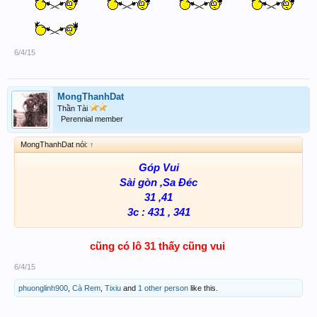
6/4/15
MongThanhDat
Thần Tài
Perennial member
MongThanhDat nói:
↑
Góp Vui
Sài gòn ,Sa Đéc
31 ,41
3c : 431 , 341
cũng có lô 31 thấy cũng vui
6/4/15
phuonglinh900
,
Cà Rem
,
Tixiu
and
1 other person
like this.