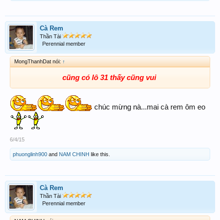
Cà Rem
Thần Tài
Perennial member
MongThanhDat nói:
↑
cũng có lô 31 thấy cũng vui
chúc mừng nà...mai cà rem ôm eo
6/4/15
phuonglinh900
and
NAM CHINH
like this.
Cà Rem
Thần Tài
Perennial member