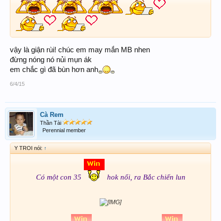
vậy là giận rùi! chúc em may mắn MB nhen
đừng nóng nó nủi mụn ák
em chắc gì đã bùn hơn anh
6/4/15
Cà Rem
Thần Tài
Perennial member
Y TROI nói:
↑
Có một con 35
hok nổi, ra Bắc chiến lun