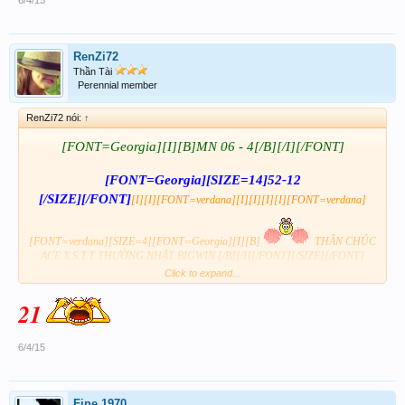
RenZi72
Thần Tài
Perennial member
RenZi72 nói:
↑
[FONT=Georgia][I][B]MN 06 - 4[/B][/I][/FONT]
[FONT=Georgia][SIZE=14]52-12
[/SIZE][/FONT]
[I][I][FONT=verdana][I][I][I][I][FONT=verdana]
[FONT=verdana][SIZE=4][FONT=Georgia][I][B]
THÂN CHÚC
ACE X.S.T.T THƯỜNG NHẬT BIGWIN [/B][/I][/FONT][/SIZE][/FONT]
Click to expand...
[/FONT][/I][/I][/I][/I][/FONT][/I][/I]
21
6/4/15
Fine 1970