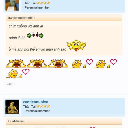
Thần Tài
Perennial member
cantiennuoivo nói:
↑
chìm xuồng với anh đi
oánh lô 33
ồ mà anh nói thế em ko giận anh sao
6/4/15
cantiennuoivo
Thần Tài
Perennial member
DuaNhi nói:
↑