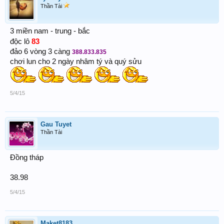
Thần Tài
3 miền nam - trung - bắc
83
độc lô
đảo 6 vòng 3 càng
388.833.835
chơi lun cho 2 ngày nhâm tý và quý sửu
5/4/15
Gau Tuyet
Thần Tài
Đồng tháp
38.98
5/4/15
Maket8183