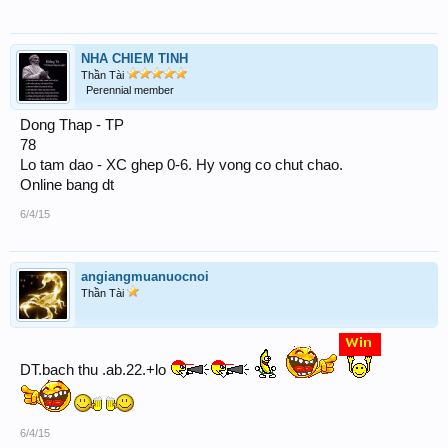
NHA CHIEM TINH
Thần Tài
Perennial member
Dong Thap - TP
78
Lo tam dao - XC ghep 0-6. Hy vong co chut chao.
Online bang dt
6/4/15
angiangmuanuocnoi
Thần Tài
DT.bach thu .ab.22.+lo
6/4/15