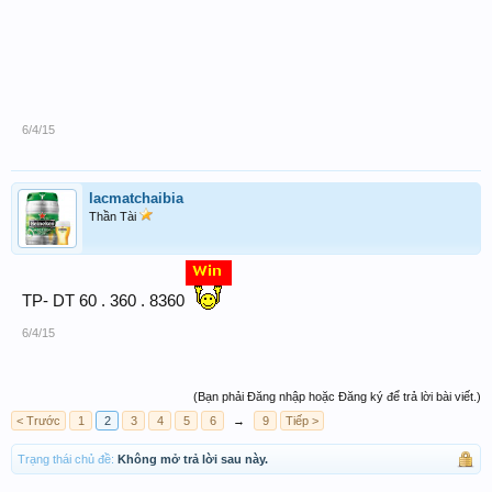
6/4/15
lacmatchaibia
Thần Tài
TP- DT 60 . 360 . 8360
6/4/15
(Bạn phải Đăng nhập hoặc Đăng ký để trả lời bài viết.)
< Trước
1
2
3
4
5
6
→
9
Tiếp >
Trạng thái chủ đề:
Không mở trả lời sau này.