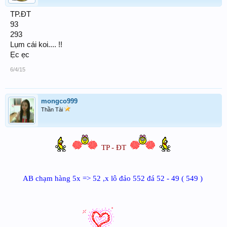
TP.ĐT
93
293
Lụm cái koi.... !!
Ẹc ẹc
6/4/15
mongco999
Thần Tài
TP - ĐT
AB chạm hàng 5x => 52 ,x lô đảo 552 đá 52 - 49 ( 549 )