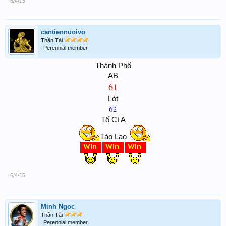
6/4/15
cantiennuoivo
Thần Tài
Perennial member
Thành Phố
AB
61
Lót
62
Tố Cí A
Tào Lao
6/4/15
Minh Ngoc
Thần Tài
Perennial member