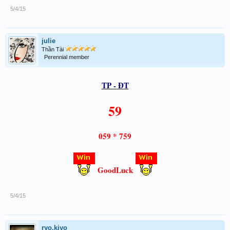
5/4/15
julie
Thần Tài
Perennial member
TP - ĐT
59
059 * 759
GoodLuck
5/4/15
ryo.kiyo