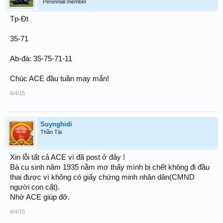
Perennial member
Tp-Đt
35-71
Ab-đá: 35-75-71-11
Chúc ACE đầu tuần may mắn!
6/4/15
Suynghidi
Thần Tài
Xin lỗi tất cả ACE vì đã post ở đây !
Bà cụ sinh năm 1935 nằm mơ thấy mình bị chết không đi đầu
thai được vì không có giấy chứng minh nhân dân(CMND
người con cất).
Nhờ ACE giúp đỡ.
6/4/15