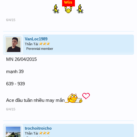
6/4/15
VanLoc1989
Thần Tài
Perennial member
MN 26/04/2015
mạnh 39
639 - 939
Ace đầu tuần nhiều may mắn
6/4/15
trochoitroicho
Thần Tài