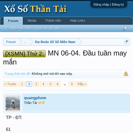
Đăng nhập | Đăng ký
Media
Thành viên
Help Links
Forum
Tìm kiếm diễn đàn
Bài viết gần đây
Forum
...
Dự Đoán Xổ Số Miền Nam
MN 06-04. Đầu tuần may
{XSMN} Thứ 2:
mắn
Trạng thái chủ đề:
Không mở trả lời sau này.
< Trước
1
2
3
4
5
6
→
9
Tiếp >
quangphom
Thần Tài
TP - ĐT:
61