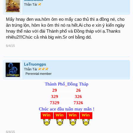
Thần Tài
Mấy hnay đen wa.hôm ôm eo mấy cao thủ thì a đồng né, cho
ăn trứng lộn, hôm ko ôm thì nó ra hết.Ai cho e xin ý kiến ngày
hnay thế nào với đài Thành phố và Đồng tháp với ạ.Thanks
nhiêu2!!!Chúc cả nhà big win.Sr onl bằng dd.
6/4/15
LeTruongps
Thần Tài
Perennial member
Thành Phố
_
Đồng Tháp
29
________
26
329
_______
326
7329
______
7326
Chúc ace đầu tuần may mắn !
6/4/15