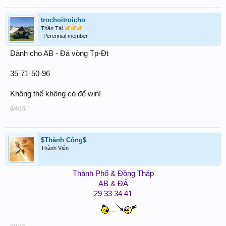
trochoitroicho
Thần Tài
Perennial member
Dành cho AB - Đá vòng Tp-Đt
35-71-50-96
Không thể không có để win!
6/4/15
$Thành Công$
Thành Viên
Thành Phố & Đồng Tháp
AB & ĐÁ
29 33 34 41