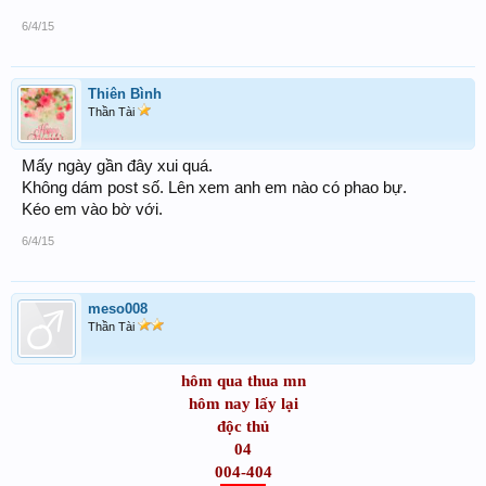
6/4/15
Thiên Bình
Thần Tài
Mấy ngày gần đây xui quá.
Không dám post số. Lên xem anh em nào có phao bự.
Kéo em vào bờ với.
6/4/15
meso008
Thần Tài
hôm qua thua mn
hôm nay lấy lại
độc thủ
04
004-404