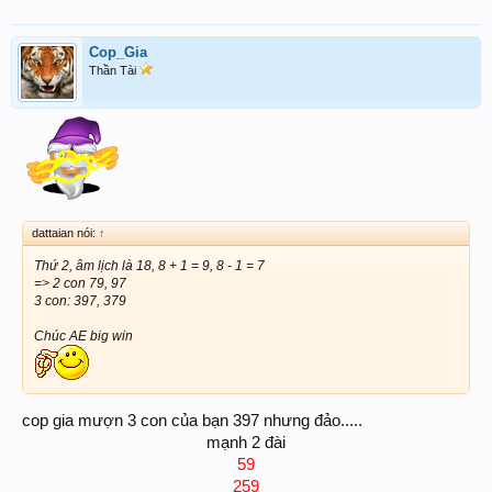
Cop_Gia
Thần Tài
dattaian nói:
↑
Thứ 2, âm lịch là 18, 8 + 1 = 9, 8 - 1 = 7
=> 2 con 79, 97
3 con: 397, 379
Chúc AE big win
cop gia mượn 3 con của bạn 397 nhưng đảo.....
mạnh 2 đài
59
259