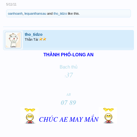
5/11/11
oanhoanh
,
lequanthansau
and
tho_tidzo
like this.
tho_tidzo
Thần Tài
THÀNH PHỐ-LONG AN
Bạch thủ
37
7
AB
07 89
CHÚC AE MAY MẮN