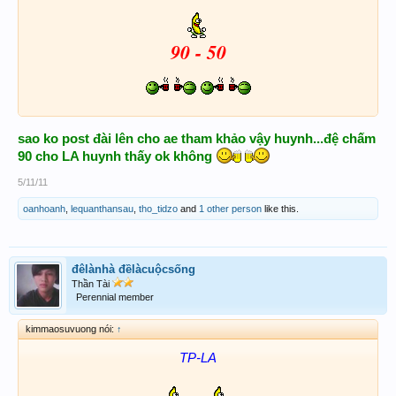
90 - 50
sao ko post đài lên cho ae tham khảo vậy huynh...đệ chấm
90 cho LA huynh thấy ok không
5/11/11
oanhoanh
,
lequanthansau
,
tho_tidzo
and
1 other person
like this.
đêlànhà đềlàcuộcsống
Thần Tài
Perennial member
kimmaosuvuong nói:
↑
TP-LA