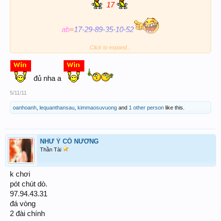
17
ab
=
17-29-89-35-10-52
thành phố
Click to expand...
71-77
đủ nha a
5/11/11
HY VỌNG ANH ĐỒNG NỔ ĐỦ
oanhoanh
,
lequanthansau
,
kimmaosuvuong
and
1 other person
like this.
NHƯ Ý CÔ NƯƠNG
Thần Tài
k chơi
pót chút dò.
97.94.43.31
đá vòng
2 đài chính