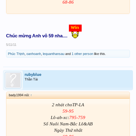
68-86
Chúc mừng Anh vô 59 nha....
5/11/11
Phúc Thịnh
,
oanhoanh
,
lequanthansau
and
1 other person
like this.
rubyblue
Thần Tài
bady1994 nói:
↑
2 nhát choTP-LA
59-95
Lô-ab-xc:
795-759
Số Nuôi Nam-Bắc Lô&AB
Ngày Thứ nhất