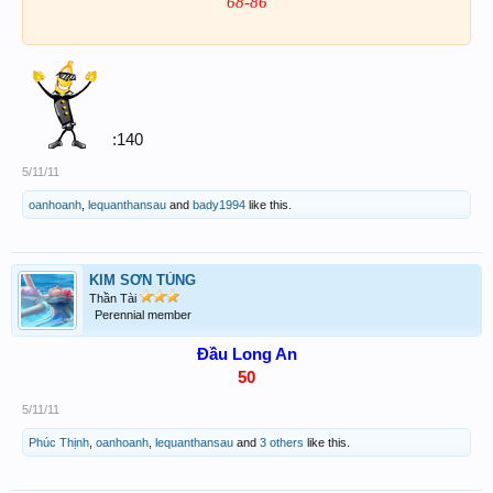
68-86
:140
5/11/11
oanhoanh
,
lequanthansau
and
bady1994
like this.
KIM SƠN TÙNG
Thần Tài
Perennial member
Đầu Long An
50
5/11/11
Phúc Thịnh
,
oanhoanh
,
lequanthansau
and
3 others
like this.