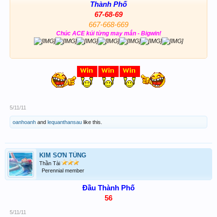
Thành Phố
67-68-69
667-668-669
Chúc ACE kúi từng may mắn - Bigwin!
5/11/11
oanhoanh
and
lequanthansau
like this.
KIM SƠN TÙNG
Thần Tài
Perennial member
Đầu Thành Phố
56
5/11/11