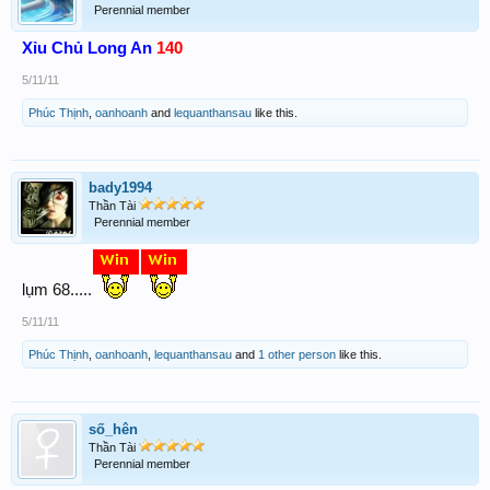
Perennial member
Xỉu Chủ Long An
140
5/11/11
Phúc Thịnh
,
oanhoanh
and
lequanthansau
like this.
bady1994
Thần Tài
Perennial member
lụm 68.....
5/11/11
Phúc Thịnh
,
oanhoanh
,
lequanthansau
and
1 other person
like this.
số_hên
Thần Tài
Perennial member