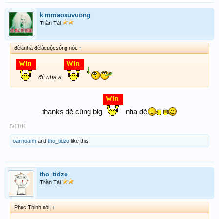
kimmaosuvuong
Thần Tài
đêlànhà đềlàcuộcsống nói:
↑
đủ nha a
thanks đệ cùng big
nha đệ
5/11/11
oanhoanh
and
tho_tidzo
like this.
tho_tidzo
Thần Tài
Phúc Thịnh nói:
↑