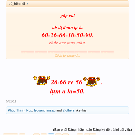
số_hên nói:
↑
góp vui
ab dị đoan tp-la
60-26-66-10-50-90.
chúc ace may mắn.
Click to expand...
26-66 re 56
.
lụm a la=50.
5/11/11
Phúc Thịnh
,
Nup
,
lequanthansau
and
2 others
like this.
(Bạn phải Đăng nhập hoặc Đăng ký để trả lời bài viết.)