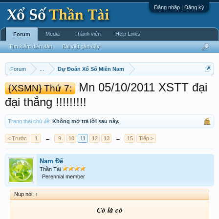
Đăng nhập | Đăng ký
Media
Thành viên
Help Links
Forum
Tìm kiếm diễn đàn
Bài viết gần đây
Forum
...
Dự Đoán Xổ Số Miền Nam
Mn 05/10/2011 XSTT đại
{XSMN} Thứ 7:
đại thắng !!!!!!!!!
Trạng thái chủ đề:
Không mở trả lời sau này.
< Trước
1
←
9
10
11
12
13
→
15
Tiếp >
Nam Đế
Thần Tài
Perennial member
Nup nói:
↑
Có là có