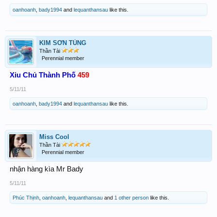
oanhoanh
,
bady1994
and
lequanthansau
like this.
KIM SƠN TÙNG
Thần Tài
Perennial member
Xiu Chủ Thành Phố
459
5/11/11
oanhoanh
,
bady1994
and
lequanthansau
like this.
Miss Cool
Thần Tài
Perennial member
nhận hàng kìa Mr Bady
5/11/11
Phúc Thịnh
,
oanhoanh
,
lequanthansau
and
1 other person
like this.