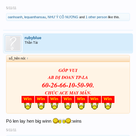
5/11/11
oanhoanh
,
lequanthansau
,
NHƯ Ý CÔ NƯƠNG
and
1 other person
like this.
rubyblue
Thần Tài
số_hên nói:
↑
GÓP VUI
AB DỊ ĐOAN TP-LA
60-26-66-10-50-90.
CHÚC ACE MAY MẮN.
Pó len lay hen big winn
:wins
5/11/11