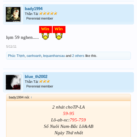
bady1994
Thần Tài
Perennial member
lụm 59 nghen.....
5/11/11
Phúc Thịnh
,
oanhoanh
,
lequanthansau
and
2 others
like this.
blue_th2002
Thần Tài
Perennial member
bady1994 nói:
↑
2 nhát choTP-LA
59-95
Lô-ab-xc:
795-759
Số Nuôi Nam-Bắc Lô&AB
Ngày Thứ nhất