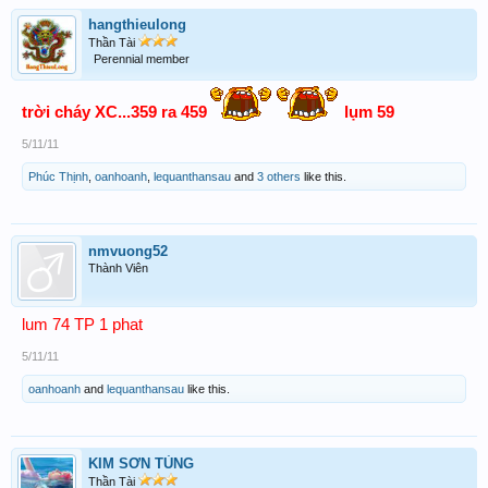
hangthieulong
Thần Tài
Perennial member
trời cháy XC...359 ra 459
lụm 59
5/11/11
Phúc Thịnh
,
oanhoanh
,
lequanthansau
and
3 others
like this.
nmvuong52
Thành Viên
lum 74 TP 1 phat
5/11/11
oanhoanh
and
lequanthansau
like this.
KIM SƠN TÙNG
Thần Tài