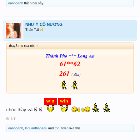
oanhoanh
thích bài này.
NHƯ Ý CÔ NƯƠNG
Thần Tài
thay3 mu rua nói:
↑
Thành Phố *** Long An
61**62
261
( đảo)
chúc thầy và tỷ tỷ
5/11/11
oanhoanh
,
lequanthansau
and
tho_tidzo
like this.