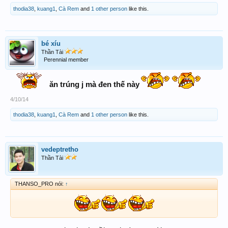
thodia38
,
kuang1
,
Cà Rem
and
1 other person
like this.
bé xíu
Thần Tài
Perennial member
ăn trúng j mà đen thế này
4/10/14
thodia38
,
kuang1
,
Cà Rem
and
1 other person
like this.
vedeptretho
Thần Tài
THANSO_PRO nói:
↑