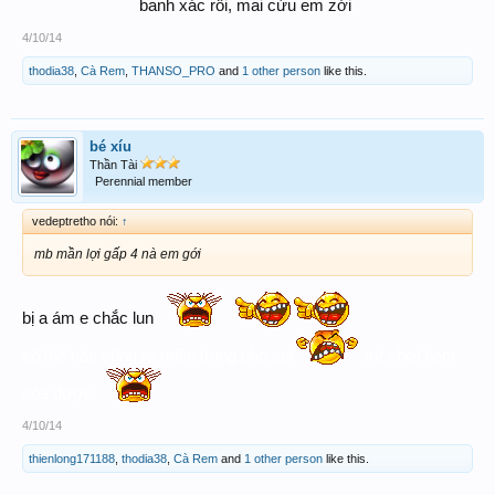
banh xác rồi, mai cứu em zới ​
4/10/14
thodia38
,
Cà Rem
,
THANSO_PRO
and
1 other person
like this.
bé xíu
Thần Tài
Perennial member
vedeptretho nói:
↑
mb mần lợi gấp 4 nà em gới
bị a ám e chắc lun
số thế nào cũng ra miền trung cho coi
mt chơi hem
cóa được
4/10/14
thienlong171188
,
thodia38
,
Cà Rem
and
1 other person
like this.