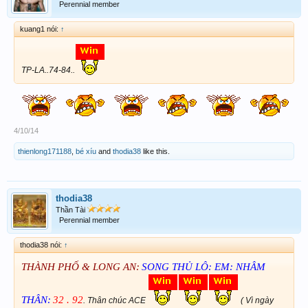
Perennial member
kuang1 nói:
↑
TP-LA..74-84..
4/10/14
thienlong171188
,
bé xíu
and
thodia38
like this.
thodia38
Thần Tài
Perennial member
thodia38 nói:
↑
THÀNH PHỐ & LONG AN:
SONG THỦ LÔ: EM: NHÂM
THÂN:
32 . 92
. Thân chúc ACE
( Vì ngày