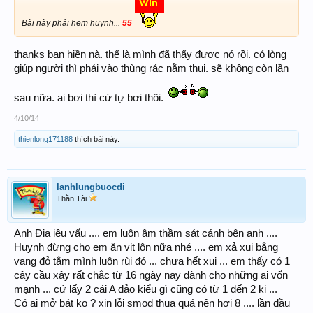
Bài này phải hem huynh...
55
thanks bạn hiền nà. thế là mình đã thấy được nó rồi. có lòng
giúp người thì phải vào thùng rác nằm thui. sẽ không còn lần
sau nữa. ai bơi thì cứ tự bơi thôi.
4/10/14
thienlong171188
thích bài này.
lanhlungbuocdi
Thần Tài
Anh Địa iêu vấu .... em luôn âm thầm sát cánh bên anh ....
Huynh đừng cho em ăn vịt lộn nữa nhé .... em xả xui bằng
vang đỏ tắm mình luôn rùi đó ... chưa hết xui ... em thấy có 1
cây cầu xây rất chắc từ 16 ngày nay dành cho những ai vốn
mạnh ... cứ lấy 2 cái A đảo kiểu gì cũng có từ 1 đến 2 ki ...
Có ai mở bát ko ? xin lỗi smod thua quá nên hơi 8 .... lần đầu