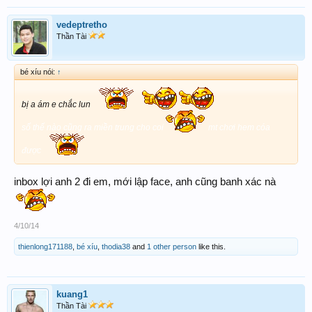
vedeptretho
Thần Tài
bé xíu nói:
↑
bị a ám e chắc lun
số thế nào cũng ra miền trung cho coi
mt chơi hem cóa
được
inbox lợi anh 2 đi em, mới lập face, anh cũng banh xác nà
4/10/14
thienlong171188
,
bé xíu
,
thodia38
and
1 other person
like this.
kuang1
Thần Tài