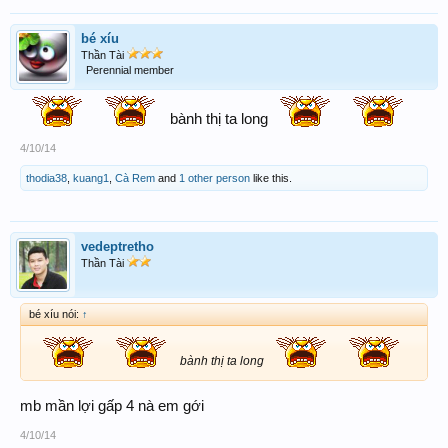
bé xíu
Thần Tài
Perennial member
bành thị ta long
4/10/14
thodia38
,
kuang1
,
Cà Rem
and
1 other person
like this.
vedeptretho
Thần Tài
bé xíu nói:
↑
bành thị ta long
mb mần lợi gấp 4 nà em gới
4/10/14