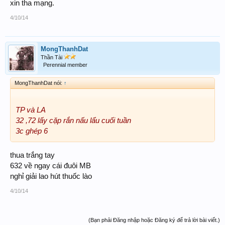
xin tha mạng.
4/10/14
MongThanhDat
Thần Tài
Perennial member
MongThanhDat nói:
↑
TP và LA
32 ,72 lấy cặp rắn nấu lẩu cuối tuần
3c ghép 6
thua trắng tay
632 về ngay cái đuôi MB
nghỉ giải lao hút thuốc lào
4/10/14
(Bạn phải Đăng nhập hoặc Đăng ký để trả lời bài viết.)