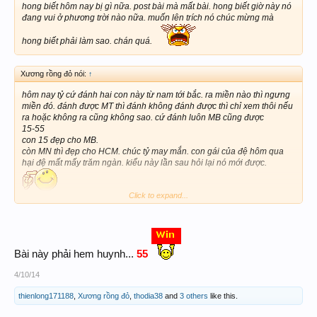
hong biết hôm nay bị gì nữa. post bài mà mất bài. hong biết giờ này nó
đang vui ở phương trời nào nữa. muốn lên trích nó chúc mừng mà
hong biết phải làm sao. chán quá.
Xương rồng đỏ nói:
↑
hôm nay tỷ cứ đánh hai con này từ nam tới bắc. ra miền nào thì ngưng
miền đó. đánh được MT thì đánh không đánh được thì chỉ xem thôi nếu
ra hoặc không ra cũng không sao. cứ đánh luôn MB cũng được
15-55
con 15 đẹp cho MB.
còn MN thì đẹp cho HCM. chúc tỷ may mắn. con gái của đệ hôm qua
hại đệ mất mấy trăm ngàn. kiểu này lần sau hỏi lại nó mới được.
Click to expand...
3 càng thì ghép 315-615.
Bài này phải hem huynh...
55
4/10/14
thienlong171188
,
Xương rồng đỏ
,
thodia38
and
3 others
like this.