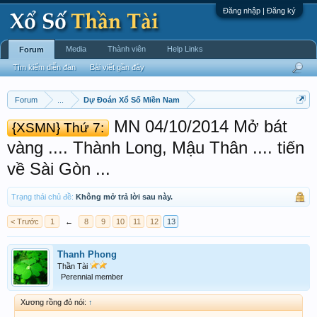
Đăng nhập | Đăng ký
Media
Thành viên
Help Links
Forum
Tìm kiếm diễn đàn
Bài viết gần đây
Forum
...
Dự Đoán Xổ Số Miền Nam
MN 04/10/2014 Mở bát
{XSMN} Thứ 7:
vàng .... Thành Long, Mậu Thân .... tiến
về Sài Gòn ...
Trạng thái chủ đề:
Không mở trả lời sau này.
< Trước
1
←
8
9
10
11
12
13
Thanh Phong
Thần Tài
Perennial member
Xương rồng đỏ nói:
↑