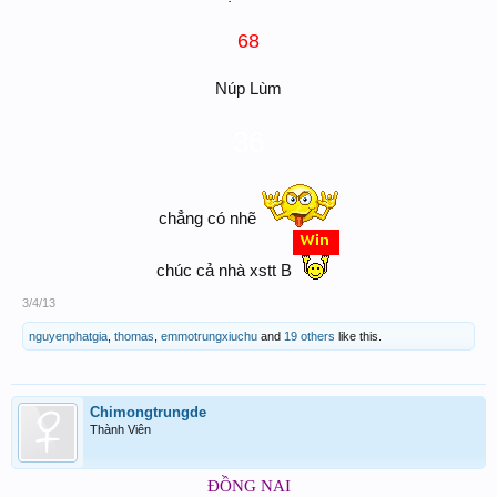
68
Núp Lùm
36
chẳng có nhẽ
chúc cả nhà xstt B
3/4/13
nguyenphatgia
,
thomas
,
emmotrungxiuchu
and
19 others
like this.
Chimongtrungde
Thành Viên
ĐỒNG NAI