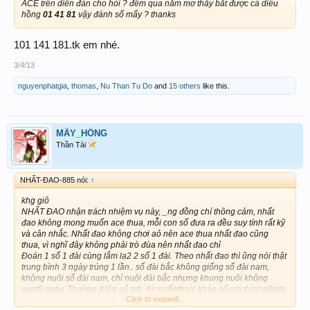
ACE trên diễn đàn cho hỏi ? đêm qua nằm mơ thấy bắt được cá diêu
hồng
01 41 81
vậy đánh số mấy ? thanks
101 141 181.tk em nhé.
3/4/13
nguyenphatgia
,
thomas
,
Nu Than Tu Do
and
15 others
like this.
MÂY_HỒNG
Thần Tài
NHẤT-ĐAO-885 nói:
↑
khg giô
NHẤT ĐAO nhận trách nhiệm vụ này, _ng đồng chí thông cảm, nhất
đao không mong muốn ace thua, mỗi con số đưa ra đều suy tính rất kỹ
và cân nhắc. Nhất đao không chơi aỏ nên ace thua nhất đao cũng
thua, vì nghĩ đây không phải trò đùa nên nhất đao chỉ
Đoán 1 số 1 đài cùng lắm la2 2 số 1 đài. Theo nhất đao thì ũng nói thật
trung bình 3 ngày trúng 1 lần.. số đài bắc không giống số đài nam,
không nuôi số đài nam, chỉ nuôi đài bắc nhưng khung nuôi không
vươt5 ngày. Thường ít lên số mb. Ai muốntham khảo số mb thìnha8ntin
Click to expand...
riêg.