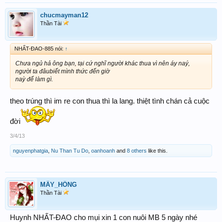
chucmayman12
Thần Tài
NHẤT-ĐAO-885 nói:
↑
Chưa ngủ hả ông bạn, tại cứ nghĩ người khác thua vì nên áy naý,
người ta đâubiết mình thức đến giờ
naỳ để làm gì.
theo trúng thì im re con thua thì la lang. thiệt tình chán cả cuộc
đời
3/4/13
nguyenphatgia
,
Nu Than Tu Do
,
oanhoanh
and
8 others
like this.
MÂY_HỒNG
Thần Tài
Huynh NHẤT-ĐAO cho mụi xin 1 con nuôi MB 5 ngày nhé