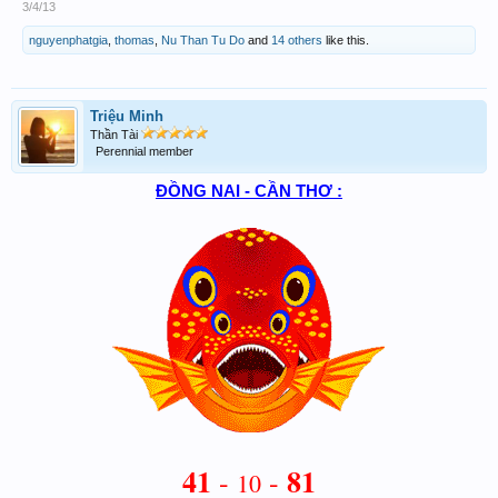
3/4/13
nguyenphatgia
,
thomas
,
Nu Than Tu Do
and
14 others
like this.
Triệu Minh
Thần Tài
Perennial member
ĐỒNG NAI - CẦN THƠ :
41
81
-
-
10