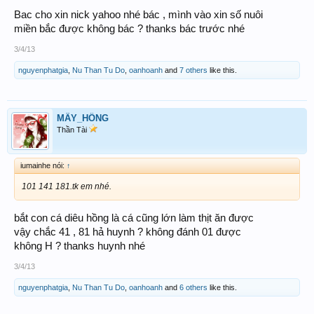
Gl.smod.tk
Bac cho xin nick yahoo nhé bác , mình vào xin số nuôi
miền bắc được không bác ? thanks bác trước nhé
3/4/13
nguyenphatgia
,
Nu Than Tu Do
,
oanhoanh
and
7 others
like this.
MÂY_HỒNG
Thần Tài
iumainhe nói:
↑
101 141 181.tk em nhé.
bắt con cá diêu hồng là cá cũng lớn làm thịt ăn được
vậy chắc 41 , 81 hả huynh ? không đánh 01 được
không H ? thanks huynh nhé
3/4/13
nguyenphatgia
,
Nu Than Tu Do
,
oanhoanh
and
6 others
like this.