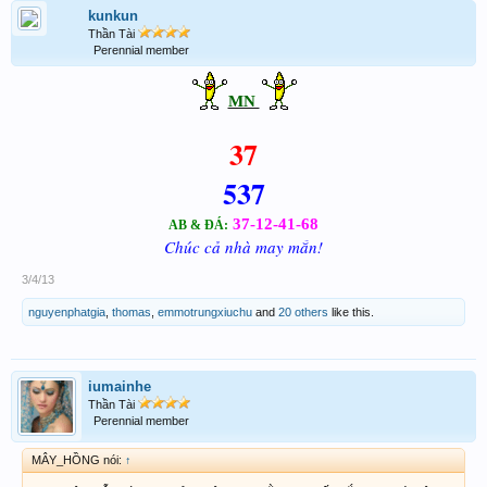
kunkun
Thần Tài
Perennial member
MN
37
537
37-12-41-68
AB & ĐÁ:
Chúc cả nhà may mắn!
3/4/13
nguyenphatgia
,
thomas
,
emmotrungxiuchu
and
20 others
like this.
iumainhe
Thần Tài
Perennial member
MÂY_HỒNG nói:
↑