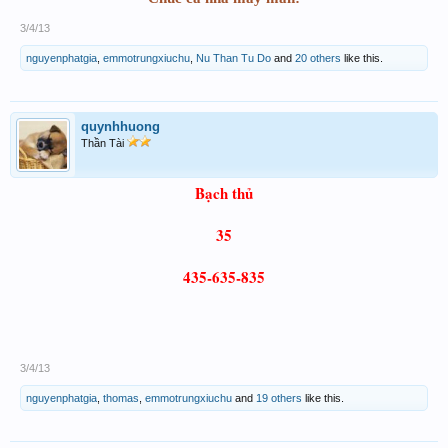
3/4/13
nguyenphatgia
,
emmotrungxiuchu
,
Nu Than Tu Do
and
20 others
like this.
quynhhuong
Thần Tài
Bạch thủ
35
435-635-835
3/4/13
nguyenphatgia
,
thomas
,
emmotrungxiuchu
and
19 others
like this.