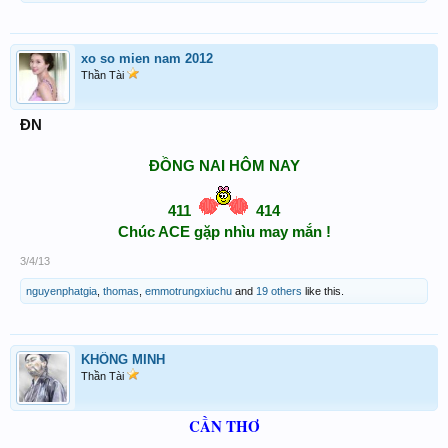
xo so mien nam 2012
Thần Tài
ĐN
ĐỒNG NAI HÔM NAY
411
414
Chúc ACE gặp nhìu may mắn !​
3/4/13
nguyenphatgia
,
thomas
,
emmotrungxiuchu
and
19 others
like this.
KHỔNG MINH
Thần Tài
CẦN THƠ