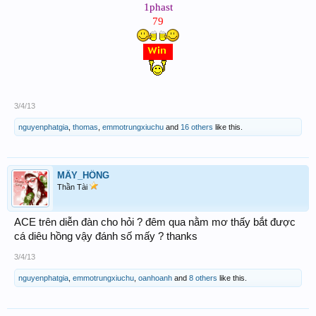
1phast
79
3/4/13
nguyenphatgia
,
thomas
,
emmotrungxiuchu
and
16 others
like this.
MÂY_HỒNG
Thần Tài
ACE trên diễn đàn cho hỏi ? đêm qua nằm mơ thấy bắt được
cá diêu hồng vậy đánh số mấy ? thanks
3/4/13
nguyenphatgia
,
emmotrungxiuchu
,
oanhoanh
and
8 others
like this.