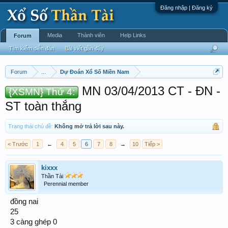
Đăng nhập | Đăng ký
Media
Thành viên
Help Links
Forum
Tìm kiếm diễn đàn
Bài viết gần đây
Forum
...
Dự Đoán Xổ Số Miền Nam
MN 03/04/2013 CT - ĐN -
{XSMN} Thứ 4:
ST toàn thắng
Trạng thái chủ đề:
Không mở trả lời sau này.
< Trước
1
←
4
5
6
7
8
→
10
Tiếp >
kixxx
Thần Tài
Perennial member
đồng nai
25
3 càng ghép 0