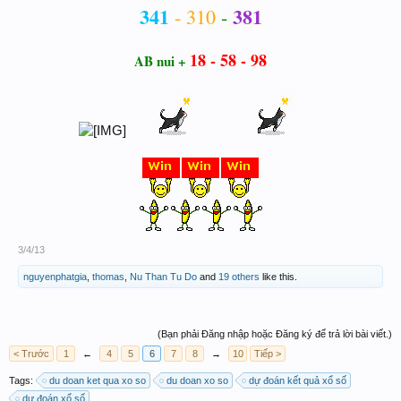
341
381
- 310
-
18 - 58 - 98
AB nui +
3/4/13
nguyenphatgia
,
thomas
,
Nu Than Tu Do
and
19 others
like this.
(Bạn phải Đăng nhập hoặc Đăng ký để trả lời bài viết.)
< Trước
1
←
4
5
6
7
8
→
10
Tiếp >
Tags:
du doan ket qua xo so
du doan xo so
dự đoán kết quả xổ số
dự đoán xổ số