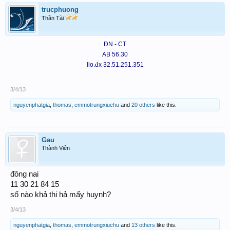
trucphuong
Thần Tài
ĐN - CT
AB 56.30
llo.đx 32.51.251.351
3/4/13
nguyenphatgia
,
thomas
,
emmotrungxiuchu
and
20 others
like this.
Gau
Thành Viên
đông nai
11 30 21 84 15
số nào khả thi hả mấy huynh?
3/4/13
nguyenphatgia
,
thomas
,
emmotrungxiuchu
and
13 others
like this.