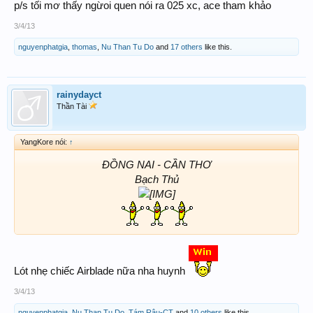
p/s tối mơ thấy ngừoi quen nói ra 025 xc, ace tham khảo
3/4/13
nguyenphatgia
,
thomas
,
Nu Than Tu Do
and
17 others
like this.
rainydayct
Thần Tài
YangKore nói:
↑
ĐỒNG NAI - CẦN THƠ
Bạch Thủ
Lót nhẹ chiếc Airblade nữa nha huynh
3/4/13
nguyenphatgia
,
Nu Than Tu Do
,
Tám Râu-CT
and
10 others
like this.