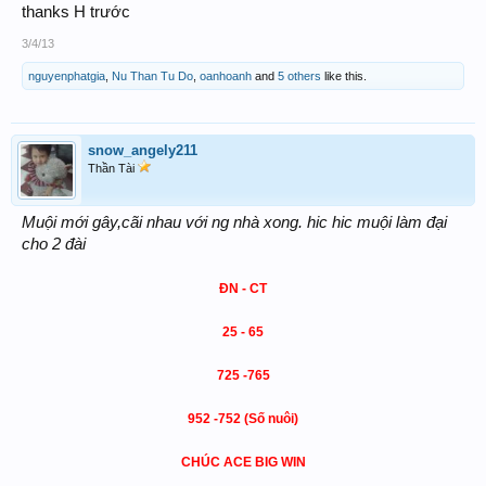
thanks H trước
3/4/13
nguyenphatgia
,
Nu Than Tu Do
,
oanhoanh
and
5 others
like this.
snow_angely211
Thần Tài
Muội mới gây,cãi nhau với ng nhà xong. hic hic muội làm đại
cho 2 đài
ĐN - CT
25 - 65
725 -765
952 -752 (Số nuôi)
CHÚC ACE BIG WIN