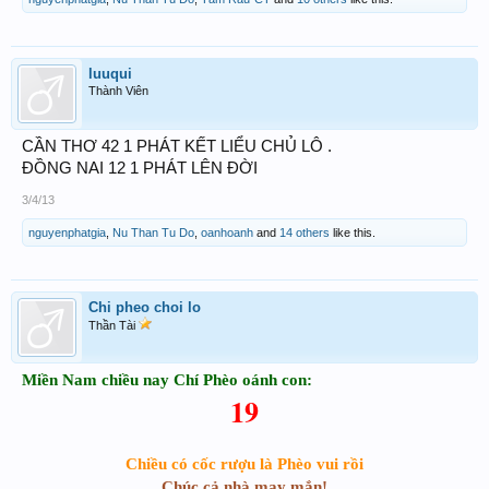
luuqui
Thành Viên
CẦN THƠ 42 1 PHÁT KẾT LIỂU CHỦ LÔ .
ĐỒNG NAI 12 1 PHÁT LÊN ĐỜI
3/4/13
nguyenphatgia
,
Nu Than Tu Do
,
oanhoanh
and
14 others
like this.
Chi pheo choi lo
Thần Tài
Miền Nam chiều nay Chí Phèo oánh con:
19
Chiều có cốc rượu là Phèo vui rồi
Chúc cả nhà may mắn!