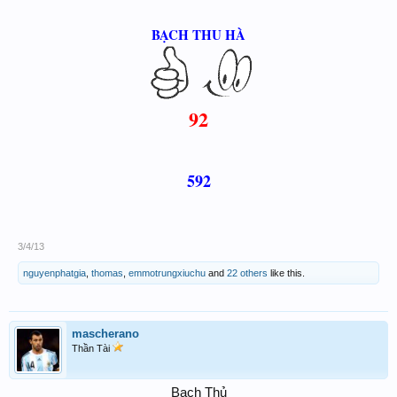
BẠCH THU HÀ
92
592
3/4/13
nguyenphatgia
,
thomas
,
emmotrungxiuchu
and
22 others
like this.
mascherano
Thần Tài
Bạch Thủ