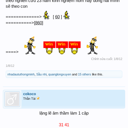
theo nghiên cứu 23 năm kinh nghiệm
hôm nay đồng nai mình
sẽ theo con
[
60
]
=============>
==========>[
860
]
====>
Chỉnh sửa cuối:
1/8/12
1/8/12
nhadaututhongminh
,
Sầu nhi
,
quanglongxuyen
and
15 others
like this.
cokoco
Thần Tài
lặng lẽ âm thầm làm 1 cặp
31 41