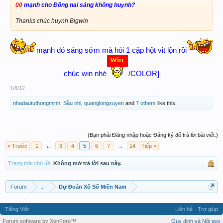
00
mạnh cho Đồng nai sáng không huynh?
Thanks chúc huynh Bigwin
mạnh đó sáng sớm mà hỏi 1 cặp hột vit lộn rồi
chúc win nhé
/COLOR]
1/8/12
nhadaututhongminh
,
Sầu nhi
,
quanglongxuyen
and
7 others
like this.
(Bạn phải Đăng nhập hoặc Đăng ký để trả lời bài viết.)
< Trước
1
←
3
4
5
6
7
→
14
Tiếp >
Trạng thái chủ đề:
Không mở trả lời sau này.
Forum
...
Dự Đoán Xổ Số Miền Nam
Tiếng Việt
Liên hệ
Trợ giúp
Forum software by XenForo™
Quy định và Nội quy