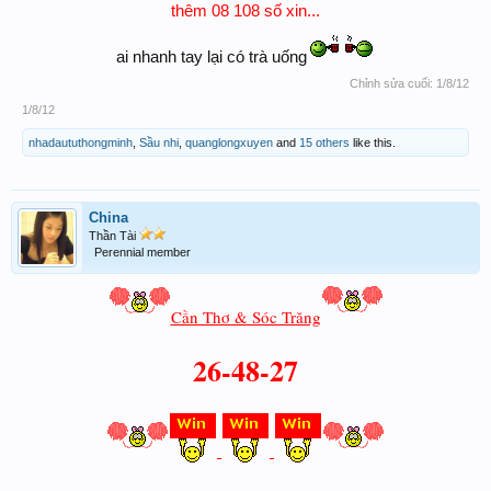
thêm 08 108 số xin...
ai nhanh tay lại có trà uống
Chỉnh sửa cuối:
1/8/12
1/8/12
nhadaututhongminh
,
Sầu nhi
,
quanglongxuyen
and
15 others
like this.
China
Thần Tài
Perennial member
Cần Thơ & Sóc Trăng
26-48-27