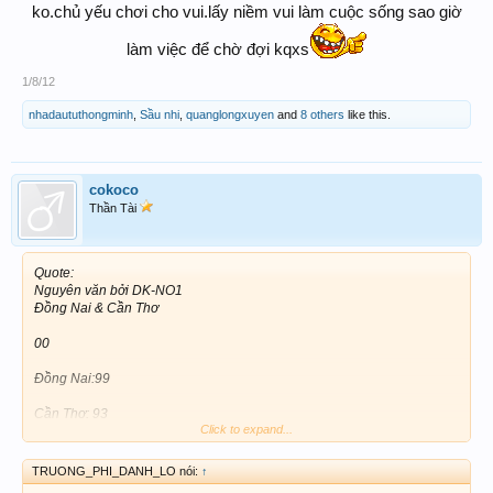
ko.chủ yếu chơi cho vui.lấy niềm vui làm cuộc sống sao giờ
làm việc để chờ đợi kqxs
1/8/12
nhadaututhongminh
,
Sầu nhi
,
quanglongxuyen
and
8 others
like this.
cokoco
Thần Tài
Quote:
Nguyên văn bởi DK-NO1
Đồng Nai & Cần Thơ
00
Đồng Nai:99
Cần Thơ: 93
Click to expand...
Chúc ACE Thắng Lớn
TRUONG_PHI_DANH_LO nói:
↑