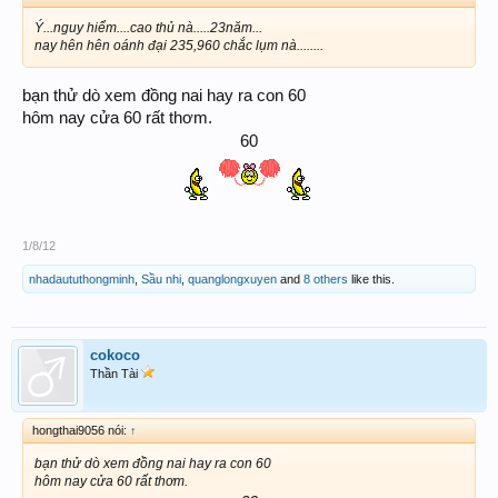
Ý...nguy hiểm....cao thủ nà.....23năm...
nay hên hên oánh đại 235,960 chắc lụm nà........
bạn thử dò xem đồng nai hay ra con 60
hôm nay cửa 60 rất thơm.
60
1/8/12
nhadaututhongminh
,
Sầu nhi
,
quanglongxuyen
and
8 others
like this.
cokoco
Thần Tài
hongthai9056 nói:
↑
bạn thử dò xem đồng nai hay ra con 60
hôm nay cửa 60 rất thơm.