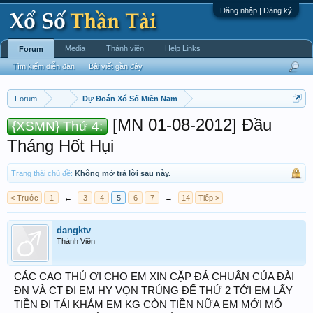
Đăng nhập | Đăng ký
Media
Thành viên
Help Links
Forum
Tìm kiếm diễn đàn
Bài viết gần đây
Forum
...
Dự Đoán Xổ Số Miền Nam
[MN 01-08-2012] Đầu
{XSMN} Thứ 4:
Tháng Hốt Hụi
Trạng thái chủ đề:
Không mở trả lời sau này.
< Trước
1
←
3
4
5
6
7
→
14
Tiếp >
dangktv
Thành Viên
CÁC CAO THỦ ƠI CHO EM XIN CẶP ĐÁ CHUẨN CỦA ĐÀI
ĐN VÀ CT ĐI EM HY VỌN TRÚNG ĐỂ THỨ 2 TỚI EM LẤY
TIỀN ĐI TÁI KHÁM EM KG CÒN TIỀN NỮA EM MỚI MỔ