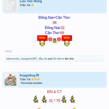
Lưu Văn Hưng
Thần Tài
Đồng Nai+Cần Thơ:
98
Đồng Nai:
32
Cần Thơ:
89
1/8/12
nbkmsvhtc
,
hunganh1987
,
Sầu nhi
and
30 others
like this.
huygiahuy39
Thần Tài
Perennial member
ĐN & CT
31 * 79