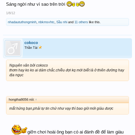
Sáng ngời như vì sao trên trời
1/8/12
nhadaututhongminh
,
nbkmsvhtc
,
Sầu nhi
and
11 others
like this.
cokoco
Thần Tài
Nguyên văn bởi cokoco
thơm hay ko ko ai dám chắc.chiều đợi kq mới biết là ở thiên đường hay
địa ngục
hongthai9056 nói:
↑
mất hứng bạn,phải tự tin chứ như vạy thì bao giờ mới giàu được
giỡn chơi hoài ông bạn có ai đánh đề để làm giàu