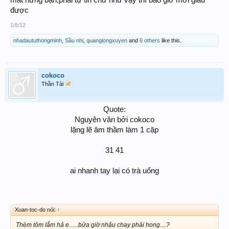
được
1/8/12
nhadaututhongminh
,
Sầu nhi
,
quanglongxuyen
and
6 others
like this.
cokoco
Thần Tài
Quote:
Nguyên văn bởi cokoco
lặng lẽ âm thầm làm 1 cặp
31 41
ai nhanh tay lại có trà uống​
Xuan-toc-do nói:
↑
Thèm tôm lắm hả e......bửa giờ nhậu chay phải hong....?