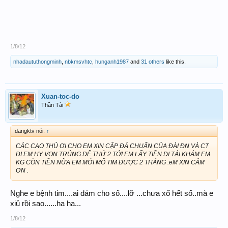
1/8/12
nhadaututhongminh
,
nbkmsvhtc
,
hunganh1987
and
31 others
like this.
Xuan-toc-do
Thần Tài
dangktv nói:
↑
CÁC CAO THỦ ƠI CHO EM XIN CẶP ĐÁ CHUẨN CỦA ĐÀI ĐN VÀ CT
ĐI EM HY VỌN TRÚNG ĐỂ THỨ 2 TỚI EM LẤY TIỀN ĐI TÁI KHÁM EM
KG CÒN TIỀN NỮA EM MỚI MỔ TIM ĐƯỢC 2 THÁNG .eM XIN CẢM
ƠN .
Nghe e bệnh tim....ai dám cho số....lỡ ...chưa xổ hết số..mà e
xiủ rồi sao......ha ha...
1/8/12