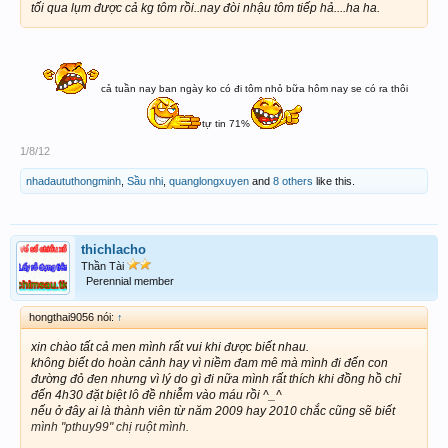
tối qua lụm được cả kg tôm rồi..nay đòi nhậu tôm tiếp hả....ha ha.
cả tuần nay ban ngày ko có đi tôm nhỏ bữa hôm nay se có ra thôi
tự tin 71%
1/8/12
nhadaututhongminh
,
Sầu nhi
,
quanglongxuyen
and
8 others
like this.
thichlacho
Thần Tài
Perennial member
hongthai9056 nói:
↑
xin chào tất cả men mình rất vui khi được biết nhau.
không biết do hoàn cảnh hay vì niềm đam mê mà mình đi đến con
đường đỏ đen nhưng vì lý do gì đi nữa mình rất thích khi đồng hồ chỉ
đến 4h30 đặt biệt lô đề nhiễm vào máu rồi ^_^
nếu ở đây ai là thành viên từ năm 2009 hay 2010 chắc cũng sẽ biết
mình "pthuy99" chị ruột mình.