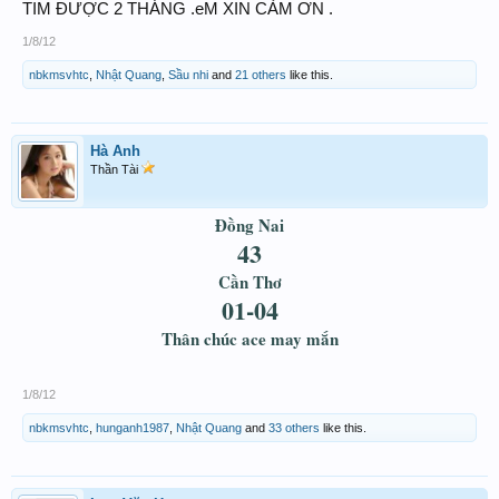
TIM ĐƯỢC 2 THÁNG .eM XIN CẢM ƠN .
1/8/12
nbkmsvhtc
,
Nhật Quang
,
Sầu nhi
and
21 others
like this.
Hà Anh
Thần Tài
Đồng Nai
43
Cần Thơ
01-04
Thân chúc ace may mắn
1/8/12
nbkmsvhtc
,
hunganh1987
,
Nhật Quang
and
33 others
like this.