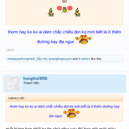
60
thơm hay ko ko ai dám chắc.chiều đợi kq mới biết là ở thiên
đường hay địa ngục
1/8/12
nhadaututhongminh
,
Sầu nhi
,
quanglongxuyen
and
6 others
like this.
hongthai9056
Thành Viên
cokoco nói:
↑
thơm hay ko ko ai dám chắc.chiều đợi kq mới biết là ở thiên đường hay
địa ngục
mất hứng bạn,phải tự tin chứ như vạy thì bao giờ mới giàu