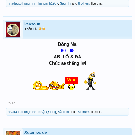
nhadaututhongminh
,
hunganh1987
,
Sầu nhi
and
8 others
like this.
kensoun
Thần Tài
Đồng Nai
60 - 68
AB, LÔ & ĐÁ
Chúc ae thắng lợi
1/8/12
nhadaututhongminh
,
Nhật Quang
,
Sầu nhi
and
16 others
like this.
Xuan-toc-do