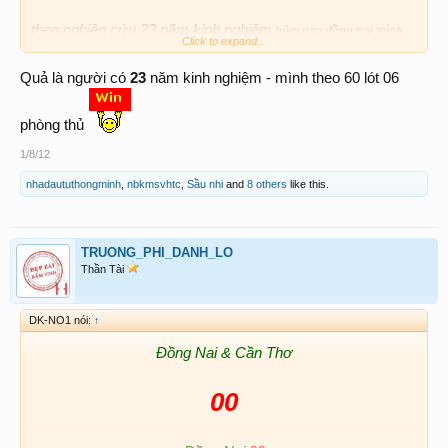
theo nghiên cứu 23 năm kinh nghiệm
hôm nay đồng nai mình
Click to expand...
sẽ theo con
Quả là người có
23
năm kinh nghiệm - mình theo 60 lót 06
[
60
]
=============>
==========>[
860
]
phòng thủ
1/8/12
nhadaututhongminh
,
nbkmsvhtc
,
Sầu nhi
and
8 others
like this.
====>
TRUONG_PHI_DANH_LO
Thần Tài
DK-NO1 nói:
↑
Đồng Nai & Cần Thơ
00