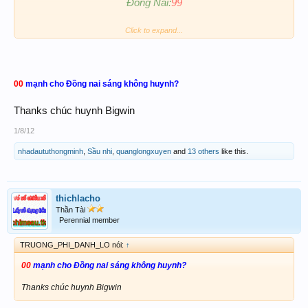
Đồng Nai:
99
Cần Thơ:
93
Click to expand...
Chúc ACE Thắng Lớn
00
mạnh cho Đồng nai sáng không huynh?
Thanks chúc huynh Bigwin
1/8/12
nhadaututhongminh
,
Sầu nhi
,
quanglongxuyen
and
13 others
like this.
thichlacho
Thần Tài
Perennial member
TRUONG_PHI_DANH_LO nói:
↑
00
mạnh cho Đồng nai sáng không huynh?
Thanks chúc huynh Bigwin