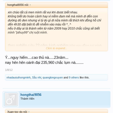
hongthai9056 nói:
↑
xin chào tất cả men mình rất vui khi được biết nhau.
không biết do hoàn cảnh hay vì niềm đam mê mà mình đi đến con
đường đỏ đen nhưng vì lý do gì đi nữa mình rất thích khi đồng hồ chỉ
đến 4h30 đặt biệt lô đề nhiễm vào máu rồi ^_^
nếu ở đây ai là thành viên từ năm 2009 hay 2010 chắc cũng sẽ biết
mình "pthuy99" chị ruột mình.
theo nghiên cứu 23 năm kinh nghiệm
hôm nay đồng nai mình
Click to expand...
sẽ theo con
Ý...nguy hiểm....cao thủ nà.....23năm...
[
60
]
nay hên hên oánh đại 235,960 chắc lụm nà........
[
860
]
1/8/12
nhadaututhongminh
,
Sầu nhi
,
quanglongxuyen
and
9 others
like this.
hongthai9056
Thành Viên
Xuan-toc-do nói:
↑