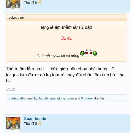
Thần Tài
cokoco nói:
↑
lặng lẽ âm thầm làm 1 cặp
31 41
ai nhanh tay lại có trà uống
Thèm tôm lắm hả e......bửa giờ nhậu chay phải hong....?
tối qua lụm được cả kg tôm rồi..nay đòi nhậu tôm tiếp hả....ha
ha.
1/8/12
nhadaututhongminh
,
Sầu nhi
,
quanglongxuyen
and
9 others
like this.
Xuan-toc-do
Thần Tài