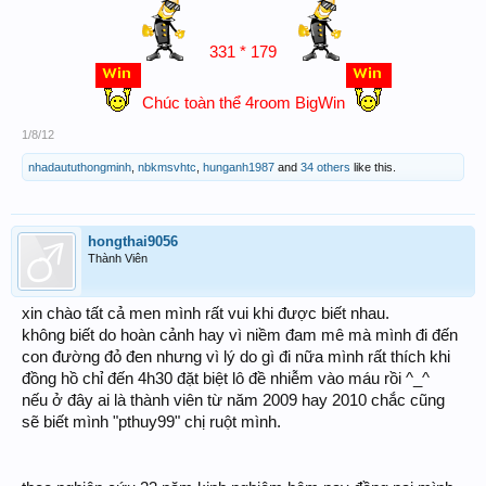
331 * 179
Chúc toàn thể 4room BigWin
1/8/12
nhadaututhongminh
,
nbkmsvhtc
,
hunganh1987
and
34 others
like this.
hongthai9056
Thành Viên
xin chào tất cả men mình rất vui khi được biết nhau.
không biết do hoàn cảnh hay vì niềm đam mê mà mình đi đến
con đường đỏ đen nhưng vì lý do gì đi nữa mình rất thích khi
đồng hồ chỉ đến 4h30 đặt biệt lô đề nhiễm vào máu rồi ^_^
nếu ở đây ai là thành viên từ năm 2009 hay 2010 chắc cũng
sẽ biết mình "pthuy99" chị ruột mình.