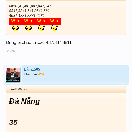
Mt:81,41,481,881,841,341
8341,3841,641,8641,681
4681,4881,8881,6481
Đung là chọc tức,xc 487,887,8811
3/6/26
Lâm1505
Thần Tài
Lâm1505 nói:
↑
Đà Nẵng
35