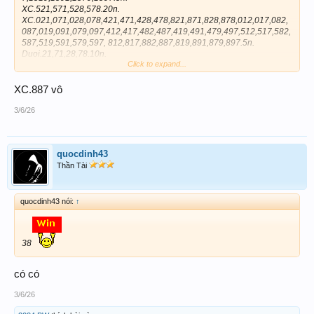
XC.521,571,528,578.20n.
XC.021,071,028,078,421,471,428,478,821,871,828,878,012,017,082,
087,019,091,079,097,412,417,482,487,419,491,479,497,512,517,582,
587,519,591,579,597, 812,817,882,887,819,891,879,897.5n.
Duoi.21,71,28,78.10n.
Click to expand...
Duoi.12,17,82,87,19,91,79,97.5n.
521,571,528,578.5n.
0521,0571,0528,0578,1521,1571,1528,1578.1n.
XC.887 vô
B.09,31,32,36,81,88.5n.
Đá vòng.09,31,32,36,81,88.1n.15V
3/6/26
quocdinh43
Thần Tài
quocdinh43 nói:
↑
38
có có
3/6/26