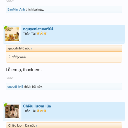
3/6/26
BaoMinhAnh
thích bài này.
nguyenletuan964
Thần Tài
quocdinh43 nói:
↑
1 nháy anh
Lỗ em ạ, thank em.
3/6/26
quocdinh43
thích bài này.
Chiều lượm lúa
Thần Tài
Chiều lượm lúa nói:
↑