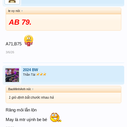
le vy nói:
↑
AB 79.
A71,B75
3/6/26
2024 BW
Thần Tài
BaoMinhAnh nói:
↑
1 giò định bắt chước nhau hả
Răng môi lẫn lộn
May là mtr uýnh be bé