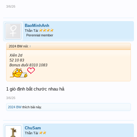
3/6/26
BaoMinhAnh
Thần Tài
Perennial member
2024 BW nói:
↑
Xiên 2d
52 10 83
Bonus đuôi 8310 1083
1 giò định bắt chước nhau hả
3/6/26
2024 BW
thích bài này.
ChuSam
Thần Tài