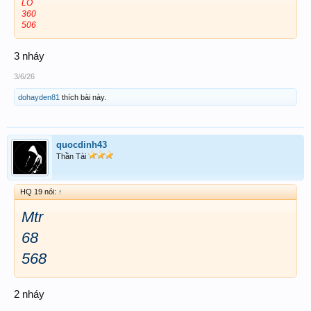
LÔ
360
506
3 nháy
3/6/26
dohayden81
thích bài này.
quocdinh43
Thần Tài
HQ 19 nói:
↑
Mtr
68
568
2 nháy