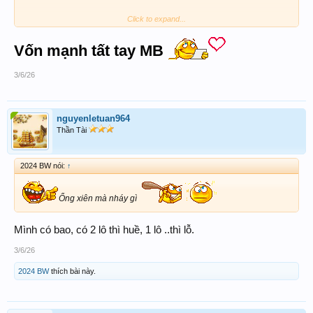
Click to expand...
435
Vốn mạnh tất tay MB
2435
3/6/26
nguyenletuan964
Thần Tài
2024 BW nói:
↑
Ổng xiên mà nháy gì
Mình có bao, có 2 lô thì huề, 1 lô ..thì lỗ.
3/6/26
2024 BW
thích bài này.