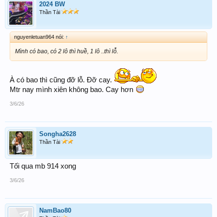
2024 BW
Thần Tài
nguyenletuan964 nói:
↑
Mình có bao, có 2 lô thì huề, 1 lô ..thì lỗ.
À có bao thì cũng đỡ lỗ. Đỡ cay.
Mtr nay mình xiên không bao. Cay hơn
3/6/26
Songha2628
Thần Tài
Tối qua mb 914 xong
3/6/26
NamBao80