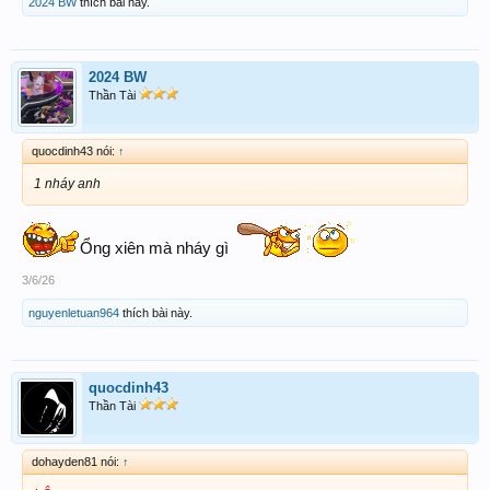
2024 BW
thích bài này.
2024 BW
Thần Tài
quocdinh43 nói:
↑
1 nháy anh
Ổng xiên mà nháy gì
3/6/26
nguyenletuan964
thích bài này.
quocdinh43
Thần Tài
dohayden81 nói:
↑