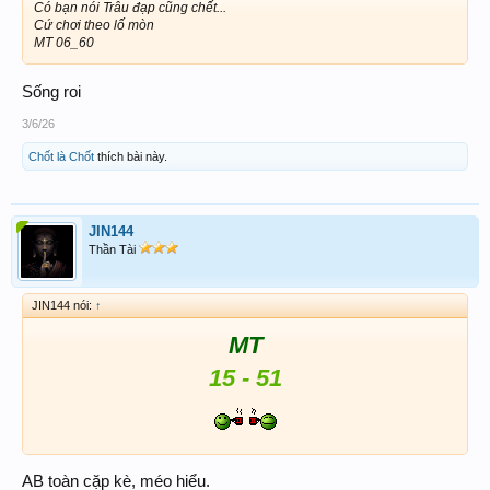
Có bạn nói Trâu đạp cũng chết...
Cứ chơi theo lố mòn
MT 06_60
Sống roi
3/6/26
Chốt là Chốt
thích bài này.
JIN144
Thần Tài
JIN144 nói:
↑
MT
15 - 51
AB toàn cặp kè, méo hiểu.