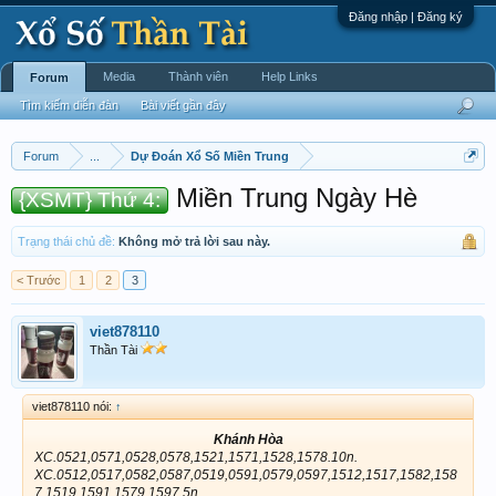
Đăng nhập | Đăng ký
Media
Thành viên
Help Links
Forum
Tìm kiếm diễn đàn
Bài viết gần đây
Forum
...
Dự Đoán Xổ Số Miền Trung
Miền Trung Ngày Hè
{XSMT} Thứ 4:
Trạng thái chủ đề:
Không mở trả lời sau này.
< Trước
1
2
3
viet878110
Thần Tài
viet878110 nói:
↑
Khánh Hòa
XC.0521,0571,0528,0578,1521,1571,1528,1578.10n.
XC.0512,0517,0582,0587,0519,0591,0579,0597,1512,1517,1582,158
7,1519,1591,1579,1597.5n.