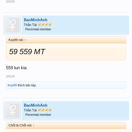
3/6/26
BaoMinhAnh
Thần Tài
Perennial member
Kxp99 nói:
↑
59 559 MT
559 lun kia
3/6/26
Kxp99
thích bài này.
BaoMinhAnh
Thần Tài
Perennial member
Chốt là Chốt nói:
↑