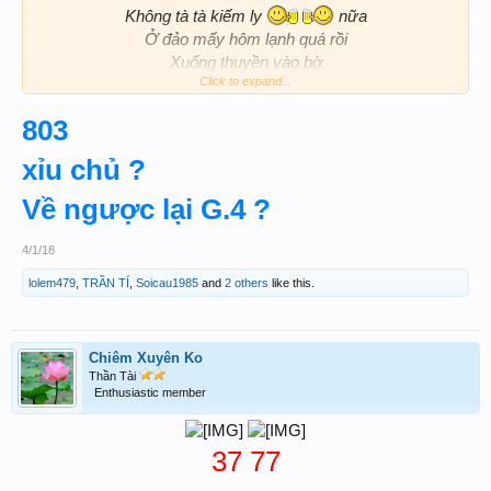
Không tà tà kiếm ly
nữa
Ở đảo mấy hôm lạnh quá rồi
Xuống thuyền vào bờ
Click to expand...
803
xỉu chủ ?
Về ngược lại G.4 ?
4/1/18
lolem479
,
TRẦN TÍ
,
Soicau1985
and
2 others
like this.
Chiêm Xuyên Ko
Thần Tài
Enthusiastic member
37 77