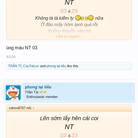
NT
03
23
&
Không tà tà kiếm ly
nữa
Ở đảo mấy hôm lạnh quá rồi
Xuống thuyền vào bờ
Click to expand...
ùng máu NT 03
4/1/18
TRẦN TÍ
,
CauTaiLoc
and
phong tại tiêu
like this.
phong tại tiêu
Thần Tài
Enthusiastic member
vanvu6767 nói:
↑
Lên sớm lấy hên cái coi
NT
03
23
&