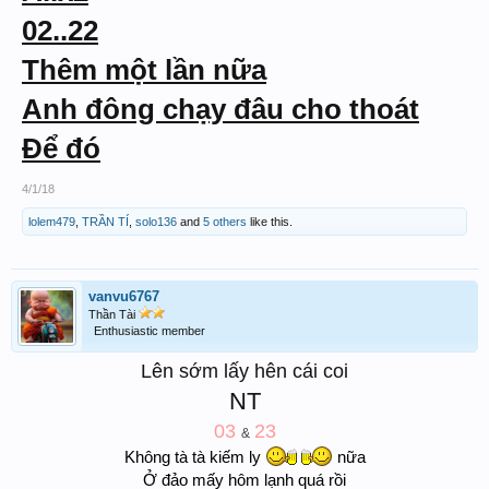
02..22
Thêm một lần nữa
Anh đông chạy đâu cho thoát
Để đó
4/1/18
lolem479
,
TRẦN TÍ
,
solo136
and
5 others
like this.
vanvu6767
Thần Tài
Enthusiastic member
Lên sớm lấy hên cái coi
NT
03
23
&
Không tà tà kiếm ly
nữa
Ở đảo mấy hôm lạnh quá rồi