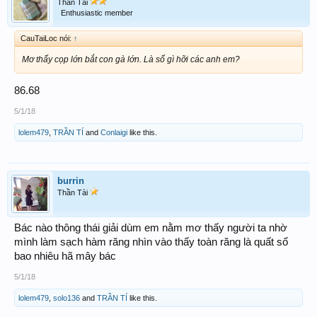
Thần Tài
Enthusiastic member
CauTaiLoc nói:
↑
Mơ thấy cọp lớn bắt con gà lớn. Là số gì hỡi các anh em?
86.68
5/1/18
lolem479
,
TRẦN TÍ
and
Conlaigi
like this.
burrin
Thần Tài
Bác nào thông thái giải dùm em nằm mơ thấy người ta nhờ
mình làm sạch hàm răng nhìn vào thấy toàn răng là quất số
bao nhiêu hã mây bác
5/1/18
lolem479
,
solo136
and
TRẦN TÍ
like this.