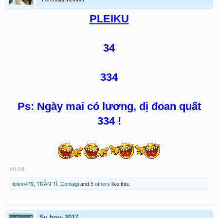
PLEIKU
34
334
Ps: Ngày mai có lương, dị đoan quất
334 !
4/1/18
lolem479
,
TRẦN TÍ
,
Conlaigi
and
5 others
like this.
Su boy- 2017