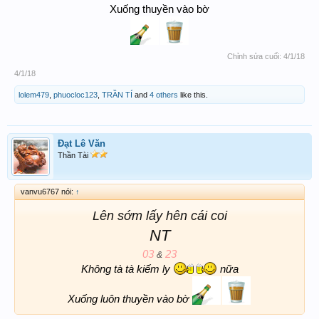
Xuống thuyền vào bờ
Chỉnh sửa cuối:
4/1/18
4/1/18
lolem479
,
phuocloc123
,
TRẦN TÍ
and
4 others
like this.
Đạt Lê Văn
Thần Tài
vanvu6767 nói:
↑
Lên sớm lấy hên cái coi
NT
03
23
&
Không tà tà kiếm ly
nữa
Xuống luôn thuyền vào bờ