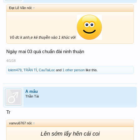
Đạt Lê Văn nói:
↑
Vô đc k anh,e ké thuyền vào 1 khúc với
Ngày mai 03 quá chuẩn đài ninh thuận
4/1/18
lolem479
,
TRẦN TÍ
,
CauTaiLoc
and
1 other person
like this.
A mâu
Thần Tài
Tr
vanvu6767 nói:
↑
Lên sớm lấy hên cái coi