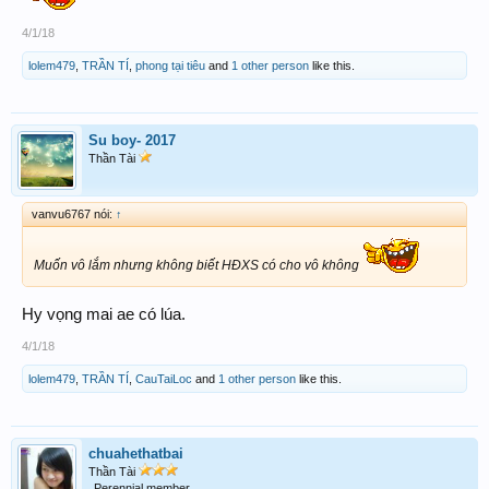
4/1/18
lolem479
,
TRẦN TÍ
,
phong tại tiêu
and
1 other person
like this.
Su boy- 2017
Thần Tài
vanvu6767 nói:
↑
Muốn vô lắm nhưng không biết HĐXS có cho vô không
Hy vọng mai ae có lúa.
4/1/18
lolem479
,
TRẦN TÍ
,
CauTaiLoc
and
1 other person
like this.
chuahethatbai
Thần Tài
Perennial member