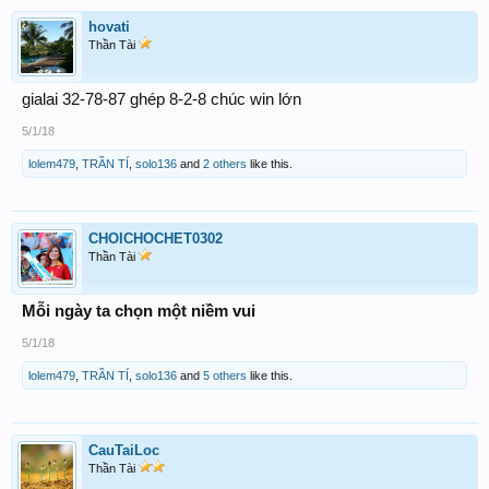
hovati
Thần Tài
gialai 32-78-87 ghép 8-2-8 chúc win lớn
5/1/18
lolem479
,
TRẦN TÍ
,
solo136
and
2 others
like this.
CHOICHOCHET0302
Thần Tài
Mỗi ngày ta chọn một niềm vui
5/1/18
lolem479
,
TRẦN TÍ
,
solo136
and
5 others
like this.
CauTaiLoc
Thần Tài