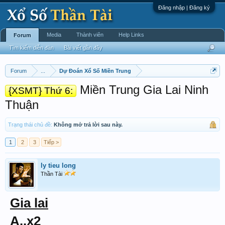
Đăng nhập | Đăng ký
Media
Thành viên
Help Links
Forum
Tìm kiếm diễn đàn
Bài viết gần đây
Forum
...
Dự Đoán Xổ Số Miền Trung
Miền Trung Gia Lai Ninh
{XSMT} Thứ 6:
Thuận
Trạng thái chủ đề:
Không mở trả lời sau này.
1
2
3
Tiếp >
ly tieu long
Thần Tài
Gia lai
A..x2