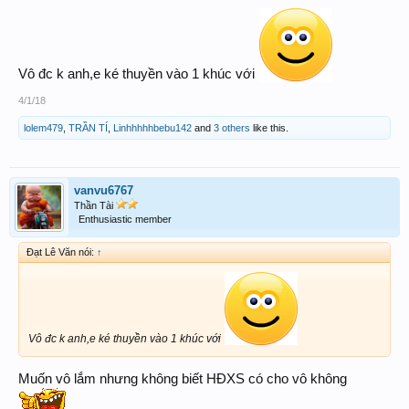
Vô đc k anh,e ké thuyền vào 1 khúc với
4/1/18
lolem479
,
TRẦN TÍ
,
Linhhhhhbebu142
and
3 others
like this.
vanvu6767
Thần Tài
Enthusiastic member
Đạt Lê Văn nói:
↑
Vô đc k anh,e ké thuyền vào 1 khúc với
Muốn vô lắm nhưng không biết HĐXS có cho vô không