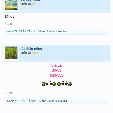
Thần Tài
Mt 03
4/1/18
lolem479
,
TRẦN TÍ
,
solo136
and
2 others
like this.
lúa thần nông
Thần Tài
Gia Lai
39-93
639-963
4/1/18
lolem479
,
TRẦN TÍ
,
solo136
and
3 others
like this.