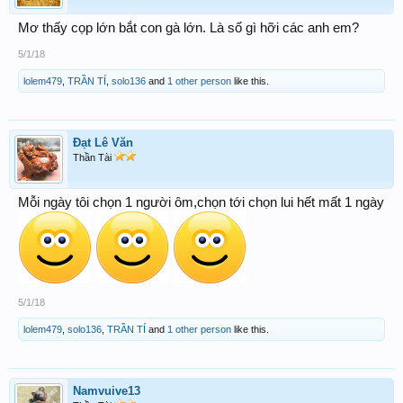
Mơ thấy cọp lớn bắt con gà lớn. Là số gì hỡi các anh em?
5/1/18
lolem479
,
TRẦN TÍ
,
solo136
and
1 other person
like this.
Đạt Lê Văn
Thần Tài
Mỗi ngày tôi chọn 1 người ôm,chọn tới chọn lui hết mất 1 ngày
5/1/18
lolem479
,
solo136
,
TRẦN TÍ
and
1 other person
like this.
Namvuive13