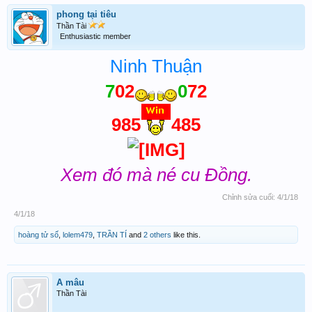
phong tại tiêu
Thần Tài
Enthusiastic member
Ninh Thuận
7
02
0
72
985
485
Xem đó mà né cu Đồng.
Chỉnh sửa cuối:
4/1/18
4/1/18
hoàng tử số
,
lolem479
,
TRẦN TÍ
and
2 others
like this.
A mâu
Thần Tài