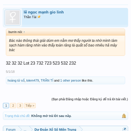
lê ngọc mạnh gio linh
Thần Tài
burrin nói:
↑
Bác nào thông thái giải dùm em nằm mơ thấy người ta nhờ mình làm
sạch hàm răng nhìn vào thấy toàn răng là quất số bao nhiêu hã mây
bác
32 32 32 Lot 23 732 723 523 532 232
5/1/18
hoàng tử số
,
lolem479
,
TRẦN TÍ
and
1 other person
like this.
(Bạn phải Đăng nhập hoặc Đăng ký để trả lời bài viết.)
1
2
3
Tiếp >
Trạng thái chủ đề:
Không mở trả lời sau này.
Forum
...
Dự Đoán Xổ Số Miền Trung