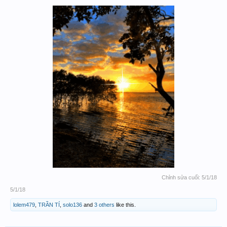
Chỉnh sửa cuối:
5/1/18
5/1/18
lolem479
,
TRẦN TÍ
,
solo136
and
3 others
like this.