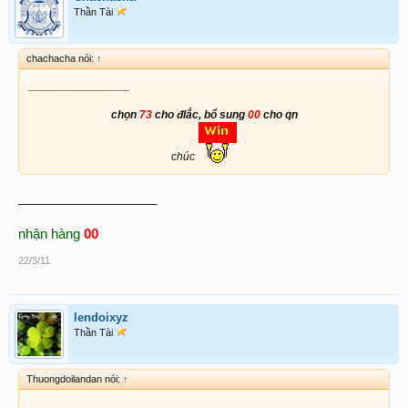
Thần Tài
chachacha nói:
↑
________________
chọn
73
cho đlắc, bổ sung
00
cho qn
chúc
___________________
nhận hàng
00
22/3/11
lendoixyz
Thần Tài
Thuongdoilandan nói:
↑