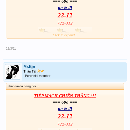
=== o0o ===
qn & đl
22-12
722-312
Click to expand...
22/3/11
Thân chúc Ace Fr ai ai cũng THẮNG LỢI !
Mr.Bjn
Thần Tài
được 12 còn lời
Perennial member
than tai da nang nói:
↑
TIẾP MẠCH CHIẾN THẮNG !!!
=== o0o ===
qn & đl
22-12
722-312