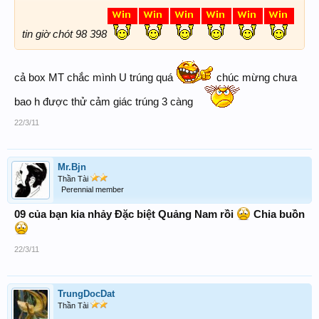
tin giờ chót 98 398
cả box MT chắc mình U trúng quá
chúc mừng chưa
bao h được thử cảm giác trúng 3 càng
22/3/11
Mr.Bjn
Thần Tài
Perennial member
09 của bạn kia nhảy Đặc biệt Quảng Nam rồi
Chia buồn
22/3/11
TrungDocDat
Thần Tài