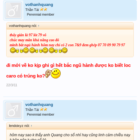
vothanhquang
Thần Tài
Perennial member
vothanhquang nói:
↑
thấy gián là 97 lót 79 vô
chúc may mắn khả năng cao đó
mình bắt ngủ hành hôm nay chỉ có 2 con 7&9 đem ghép 07 70 09 90 79 97
đi mới về ko kịp ghi gì hết bắc ngũ hành được ko biết loc
caro có trúng ko?
22/3/11
vothanhquang
Thần Tài
Perennial member
lendoixyz nói:
↑
hôm nay sao k thấy anh Quang cho số nhỉ hay cũng linh cảm chiều nay
k hên nên k cho số ^^