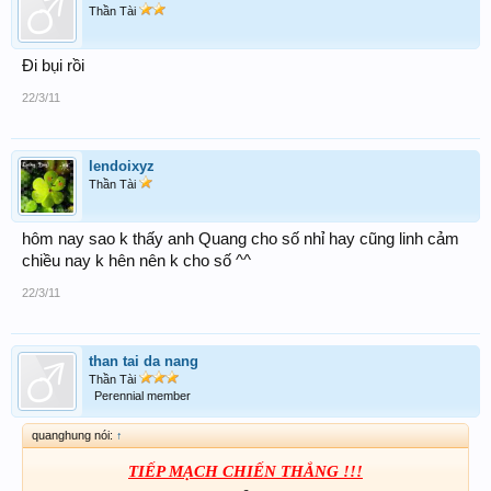
Thần Tài
Đi bụi rồi
22/3/11
lendoixyz
Thần Tài
hôm nay sao k thấy anh Quang cho số nhỉ hay cũng linh cảm
chiều nay k hên nên k cho số ^^
22/3/11
than tai da nang
Thần Tài
Perennial member
quanghung nói:
↑
TIẾP MẠCH CHIẾN THẮNG !!!