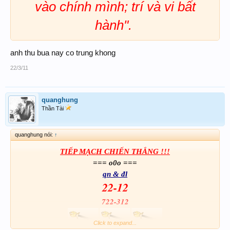
vào chính mình; trí và vi bất
hành".
anh thu bua nay co trung khong
22/3/11
quanghung
Thần Tài
quanghung nói:
↑
TIẾP MẠCH CHIẾN THẮNG !!!
=== o0o ===
qn & đl
22-12
722-312
Click to expand...