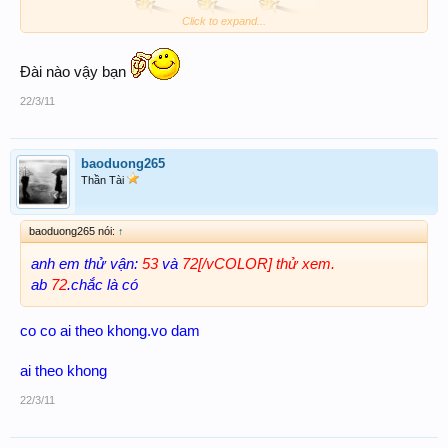
Click to expand...
Đài nào vậy bạn
22/3/11
Thân chúc Ace Fr ai ai cũng THẮNG LỢI !
được 12 còn lời
baoduong265
Thần Tài
baoduong265 nói:
↑
anh em thử vận:
53
và
72[/vCOLOR] thử xem.
ab
72
.chắc là có
co co ai theo khong.vo dam
ai theo khong
22/3/11