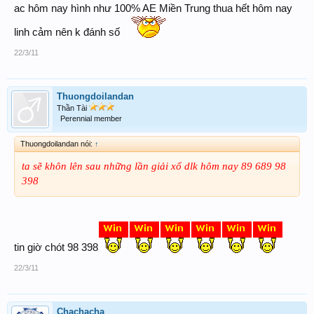
ac hôm nay hình như 100% AE Miền Trung thua hết hôm nay
linh cảm nên k đánh số
22/3/11
Thuongdoilandan
Thần Tài
Perennial member
Thuongdoilandan nói:
↑
ta sẽ khôn lên sau những lần giải xổ dlk hôm nay 89 689 98
398
tin giờ chót 98 398
22/3/11
Chachacha