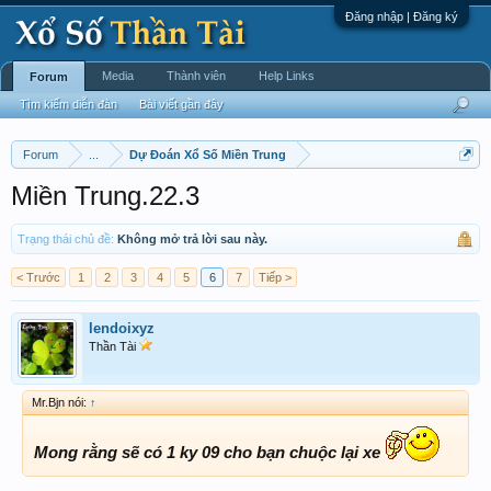
Đăng nhập | Đăng ký
Media
Thành viên
Help Links
Forum
Tìm kiếm diễn đàn
Bài viết gần đây
Forum
...
Dự Đoán Xổ Số Miền Trung
Miền Trung.22.3
Trạng thái chủ đề:
Không mở trả lời sau này.
< Trước
1
2
3
4
5
6
7
Tiếp >
lendoixyz
Thần Tài
Mr.Bjn nói:
↑
Mong rằng sẽ có 1 ky 09 cho bạn chuộc lại xe