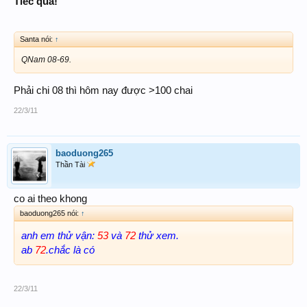
Tiếc quá!
Santa nói:
↑
QNam 08-69.
Phải chi 08 thì hôm nay được >100 chai
22/3/11
baoduong265
Thần Tài
co ai theo khong
baoduong265 nói:
↑
anh em thử vận:
53
và
72
thử xem.
ab
72
.chắc là có
22/3/11