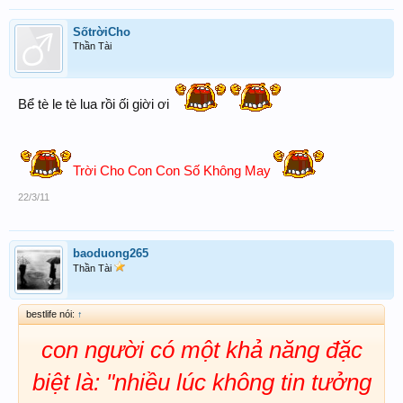
SốtrờiCho
Thần Tài
Bể tè le tè lua rồi ối giời ơi
Trời Cho Con Con Số Không May
22/3/11
baoduong265
Thần Tài
bestlife nói:
↑
con người có một khả năng đặc
biệt là: "nhiều lúc không tin tưởng