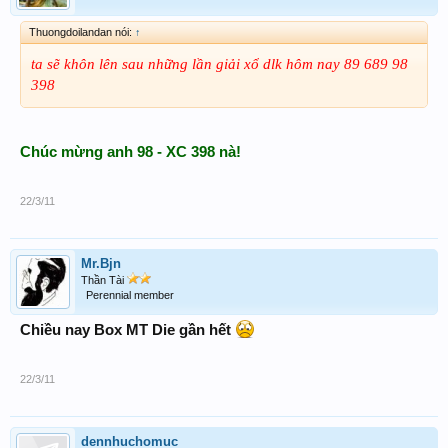
Thuongdoilandan nói:
↑
ta sẽ khôn lên sau những lần giải xổ dlk hôm nay 89 689 98
398
Chúc mừng anh 98 - XC 398 nà!
22/3/11
Mr.Bjn
Thần Tài
Perennial member
Chiều nay Box MT Die gần hết
22/3/11
dennhuchomuc