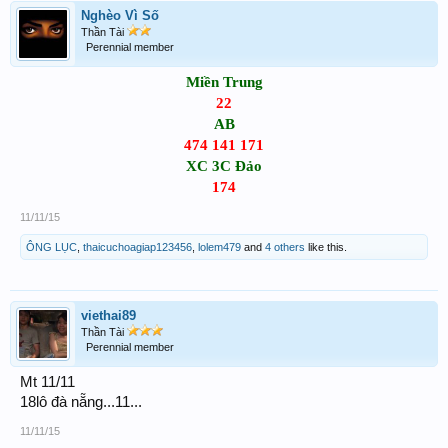
Nghèo Vì Số
Thần Tài
Perennial member
Miền Trung
22
AB
474 141 171
XC 3C Đảo
174
11/11/15
ÔNG LỤC
,
thaicuchoagiap123456
,
lolem479
and
4 others
like this.
viethai89
Thần Tài
Perennial member
Mt 11/11
18lô đà nẵng...11...
11/11/15