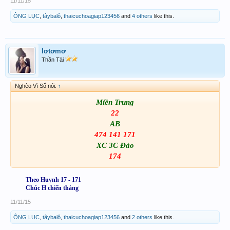
11/11/15
ÔNG LỤC
,
tâybalô
,
thaicuchoagiap123456
and
4 others
like this.
lơtơmơ
Thần Tài
Nghèo Vì Số nói:
↑
Miền Trung
22
AB
474 141 171
XC 3C Đảo
174
Theo Huynh 17 - 171
Chúc H chiến thắng​
11/11/15
ÔNG LỤC
,
tâybalô
,
thaicuchoagiap123456
and
2 others
like this.