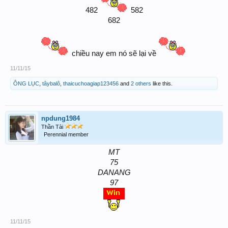
482
582
682
chiều nay em nó sẽ lại về
11/11/15
ÔNG LỤC
,
tâybalô
,
thaicuchoagiap123456
and
2 others
like this.
npdung1984
Thần Tài
Perennial member
MT
75
DANANG
97
11/11/15