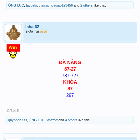
ÔNG LỤC
,
tâybalô
,
thaicuchoagiap123456
and
2 others
like this.
lshai62
Thần Tài
ĐÀ NẴNG
87-27
787-727
KHÒA
87
287
11/11/15
quynhon333
,
ÔNG LỤC
,
lơtơmơ
and
4 others
like this.