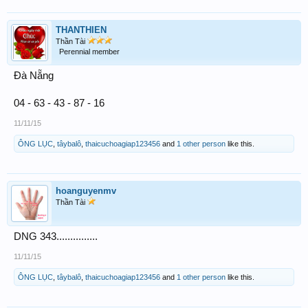
THANTHIEN
Thần Tài
Perennial member
Đà Nẵng
04 - 63 - 43 - 87 - 16
11/11/15
ÔNG LỤC
,
tâybalô
,
thaicuchoagiap123456
and
1 other person
like this.
hoanguyenmv
Thần Tài
DNG 343...............
11/11/15
ÔNG LỤC
,
tâybalô
,
thaicuchoagiap123456
and
1 other person
like this.