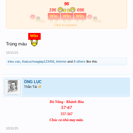
96
196
696
Click to expand...
CHÚC ANH EM DIỄN ĐÀN CHIẾN THẮNG
Trùng máu
10/11/15
trieu van
,
thaicuchoagiap123456
,
lơtơmơ
and
8 others
like this.
ÔNG LỤC
Thần Tài
Đà Nẵng - Khánh Hòa
57-67
557-567
Chúc cả nhà may mắn.
10/11/15