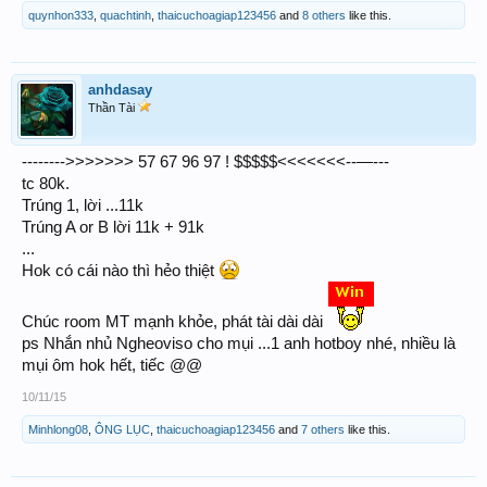
quynhon333
,
quachtinh
,
thaicuchoagiap123456
and
8 others
like this.
anhdasay
Thần Tài
-------->>>>>>> 57 67 96 97 ! $$$$$<<<<<<<--—---
tc 80k.
Trúng 1, lời ...11k
Trúng A or B lời 11k + 91k
...
Hok có cái nào thì hẻo thiệt
Chúc room MT mạnh khỏe, phát tài dài dài
ps Nhắn nhủ Ngheoviso cho mụi ...1 anh hotboy nhé, nhiều là
mụi ôm hok hết, tiếc @@
10/11/15
Minhlong08
,
ÔNG LỤC
,
thaicuchoagiap123456
and
7 others
like this.