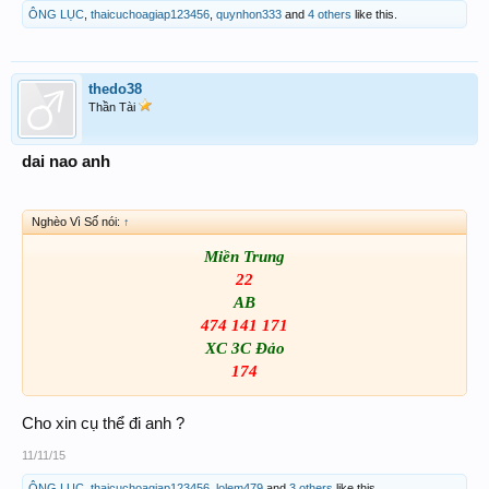
ÔNG LỤC
,
thaicuchoagiap123456
,
quynhon333
and
4 others
like this.
thedo38
Thần Tài
dai nao anh
Nghèo Vì Số nói:
↑
Miền Trung
22
AB
474 141 171
XC 3C Đảo
174
Cho xin cụ thể đi anh ?
11/11/15
ÔNG LỤC
,
thaicuchoagiap123456
,
lolem479
and
3 others
like this.