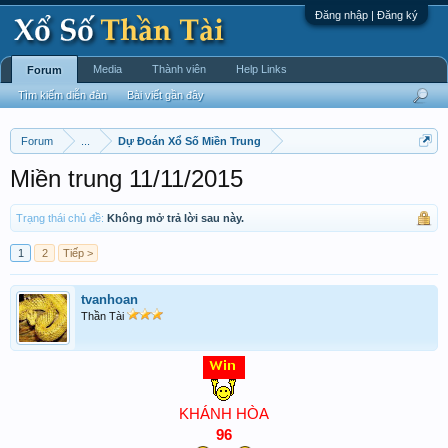
Đăng nhập | Đăng ký
Media
Thành viên
Help Links
Forum
Tìm kiếm diễn đàn
Bài viết gần đây
Forum
...
Dự Đoán Xổ Số Miền Trung
Miền trung 11/11/2015
Trạng thái chủ đề:
Không mở trả lời sau này.
1
2
Tiếp >
tvanhoan
Thần Tài
KHÁNH HÒA
96