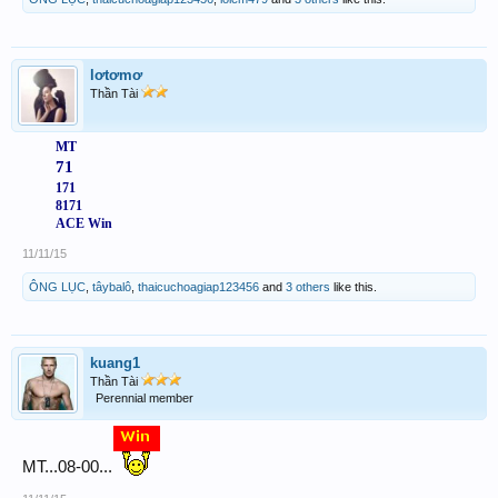
lơtơmơ
Thần Tài
MT
71
171
8171
ACE Win​
11/11/15
ÔNG LỤC
,
tâybalô
,
thaicuchoagiap123456
and
3 others
like this.
kuang1
Thần Tài
Perennial member
MT...08-00...