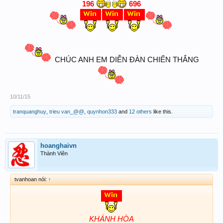
196
696
CHÚC ANH EM DIỄN ĐÀN CHIẾN THẮNG
10/11/15
tranquanghuy
,
trieu van_@@
,
quynhon333
and
12 others
like this.
hoanghaivn
Thành Viên
tvanhoan nói:
↑
KHÁNH HÒA