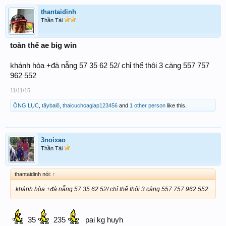
thantaidinh
Thần Tài
toàn thể ae big win
khánh hòa +đà nẵng 57 35 62 52/ chỉ thế thôi 3 càng 557 757
962 552
11/11/15
ÔNG LỤC
,
tâybalô
,
thaicuchoagiap123456
and
1 other person
like this.
3noixao
Thần Tài
thantaidinh nói:
↑
khánh hòa +đà nẵng 57 35 62 52/ chỉ thế thôi 3 càng 557 757 962 552
35
235
pai kg huyh