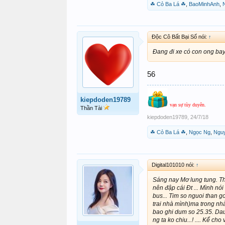
☘ Cỏ Ba Lá ☘
,
BaoMinhAnh
,
Độc Cô Bất Bại Số nói:
↑
Đang đi xe có con ong bay
56
kiepdoden19789
vạn sự tùy duyên.
Thần Tài
kiepdoden19789
,
24/7/18
☘ Cỏ Ba Lá ☘
,
Ngọc Ng
,
Ngu
Digital101010 nói:
↑
Sáng nay Mơ lung tung. Thấ
nên đập cái Đt ... Mình nó
bus... Tim so nguoi than g
trai nhà mình)ma trong nhà
bao ghi dum so 25.35. Dau d
ng ta ko chiu...! .... Kể cho 