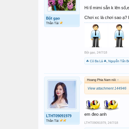
Hi tỉ mimi sẵn k lên số,e
Chơi xc là chơi sao ạ? 
Bột gạo
Thần Tài
Bột gạo
,
24/7/18
☘ Cỏ Ba Lá ☘
,
Nguyễn Tấn B
Hoang Phia Nam nói:
↑
View attachment 144946
em đeo anh
LTHT09091979
Thần Tài
LTHT09091979
,
24/7/18