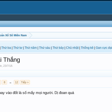
oán Xổ Số Miền Nam
|
Thứ ba
|
Thứ tư
|
Thứ năm
|
Thứ sáu
|
Thứ bảy
|
Chủ nhật
|
Thống kê
|
Gan cực đạ
i Thắng
in
,
23/7/18
.
8
→
12
Tiếp >
bay vào đốt là số mấy mọi người. Dị đoan quá