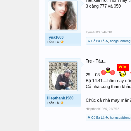
Hết xiền rồi. Hôm nay t
3 càng 777 và 059
Tyna1603
,
24/7/18
Tyna1603
☘ Cỏ Ba Lá ☘
,
hongsuabileng
Thần Tài
Tre - Tàu....
29....03
Bộ 14.41....hôm nay cũn
Cả nhà cùng tham khảo.
Hiepthanh1980
Chúc cả nhà may mắ
Thần Tài
Hiepthanh1980
,
24/7/18
☘ Cỏ Ba Lá ☘
,
hongsuabileng