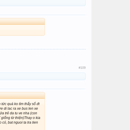
#109
 tức quá ko tìm thấy số đt
e di lac ra xe bus len xe
ứa trẻ da tu ve nha (con
 giống từ thiện)Thay o kia
có, bat nguoi ta tra tien