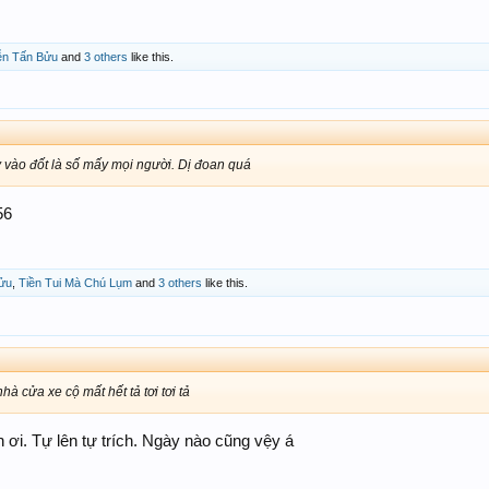
n Tấn Bửu
and
3 others
like this.
 vào đốt là số mấy mọi người. Dị đoan quá
56
ửu
,
Tiền Tui Mà Chú Lụm
and
3 others
like this.
hà cửa xe cộ mất hết tả tơi tơi tả
n ơi. Tự lên tự trích. Ngày nào cũng vệy á