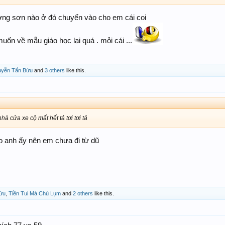
ường sơn nào ở đó chuyển vào cho em cái coi
uốn về mẫu giáo học lại quá . mỏi cái ...
yễn Tấn Bửu
and
3 others
like this.
hà cửa xe cộ mất hết tả tơi tơi tả
 anh ấy nên em chưa đi từ dũ
ửu
,
Tiền Tui Mà Chú Lụm
and
2 others
like this.