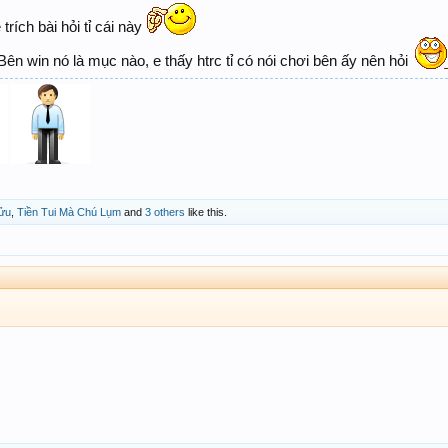
 trích bài hỏi tỉ cái này
Bên win nó là mục nào, e thấy htrc tỉ có nói chơi bên ấy nên hỏi
ửu
,
Tiền Tui Mà Chú Lụm
and
3 others
like this.