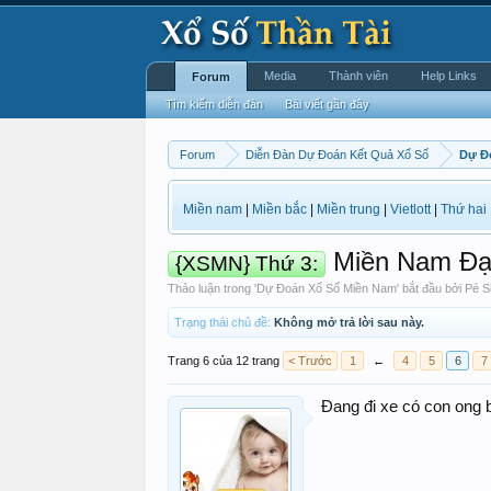
Media
Thành viên
Help Links
Forum
Tìm kiếm diễn đàn
Bài viết gần đây
Forum
Diễn Đàn Dự Đoán Kết Quả Xổ Số
Dự Đ
Miền nam
|
Miền bắc
|
Miền trung
|
Vietlott
|
Thứ hai
Miền Nam Đạ
{XSMN} Thứ 3:
Thảo luận trong '
Dự Đoán Xổ Số Miền Nam
' bắt đầu bởi
Pé S
Trạng thái chủ đề:
Không mở trả lời sau này.
Trang 6 của 12 trang
< Trước
1
←
4
5
6
7
Đang đi xe có con ong 