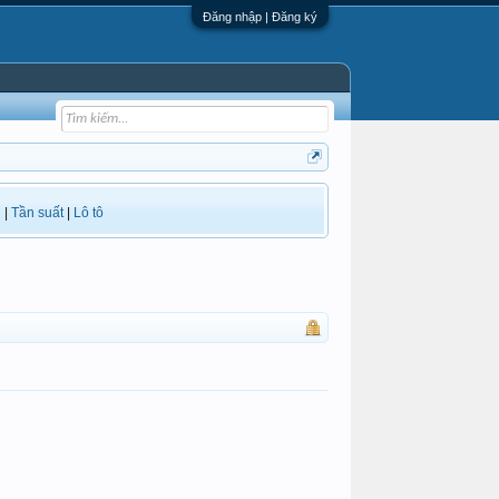
Đăng nhập | Đăng ký
i
|
Tần suất
|
Lô tô