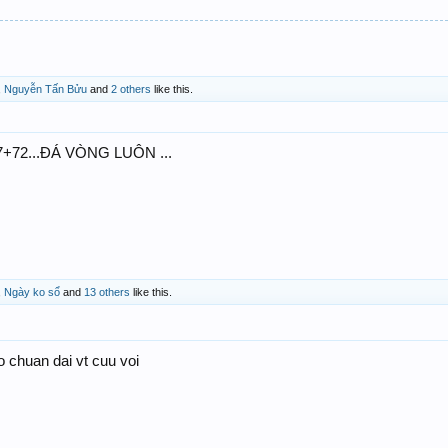
,
Nguyễn Tấn Bửu
and
2 others
like this.
7+72...ĐÁ VÒNG LUÔN ...
,
Ngày ko sổ
and
13 others
like this.
o chuan dai vt cuu voi