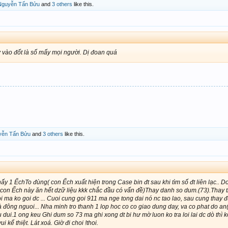
Nguyễn Tấn Bửu
and
3 others
like this.
 vào đốt là số mấy mọi người. Dị đoan quá
yễn Tấn Bửu
and
3 others
like this.
y 1 ẾchTo đùng( con Ếch xuất hiện trong Case bin đt sau khi tìm số đt liên lạc.. Do
i con Ếch này ăn hết dzữ liệu kkk chắc đầu có vấn đề)Thay danh so dum.(73).Thay tr
oi ma ko goi dc ... Cuoi cung goi 911 ma nge tong dai nó nc tao lao, sau cung thay đ
 đông nguoi... Nha minh tro thanh 1 lop hoc co co giao dung day, va co phat do an(
ui.1 ong keu Ghi dum so 73 ma ghi xong dt bi hư mờ luon ko tra loi lai dc dò thì ko 
vui kể thiệt. Lát xoá. Giờ đi choi !thoi.