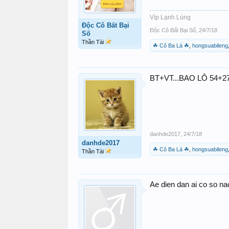
Víp Lạnh Lùng
Độc Cô Bất Bại
Độc Cô Bất Bại Số
,
24/7/18
Số
Thần Tài
☘ Cỏ Ba Lá ☘
,
hongsuabileng
BT+VT...BAO LÔ 54+2
danhde2017
,
24/7/18
danhde2017
☘ Cỏ Ba Lá ☘
,
hongsuabileng
Thần Tài
Ae dien dan ai co so na