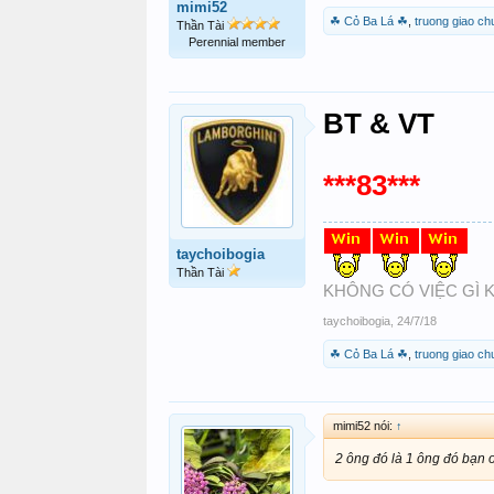
mimi52
☘ Cỏ Ba Lá ☘
,
truong giao ch
Thần Tài
Perennial member
BT & VT
***83***
taychoibogia
Thần Tài
KHÔNG CÓ VIỆC GÌ K
taychoibogia
,
24/7/18
☘ Cỏ Ba Lá ☘
,
truong giao ch
mimi52 nói:
↑
2 ông đó là 1 ông đó bạn ơ