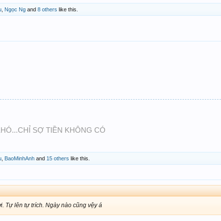
u
,
Ngọc Ng
and
8 others
like this.
HÓ...CHỈ SỢ TIỀN KHÔNG CÓ
u
,
BaoMinhAnh
and
15 others
like this.
i. Tự lên tự trích. Ngày nào cũng vệy á