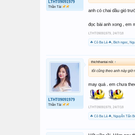
LTHT09091979
Thần Tài
anh có chai dầu gió tr
đọc bài anh xong , em m
LTHT09091979
,
24/7/18
☘ Cỏ Ba Lá ☘
,
Bich ngoc
,
Ngu
thichthantai nói:
↑
tôi cũng theo anh này giờ n
may quá . em chưa theo
LTHT09091979
Thần Tài
LTHT09091979
,
24/7/18
☘ Cỏ Ba Lá ☘
,
Nguyễn Tấn B