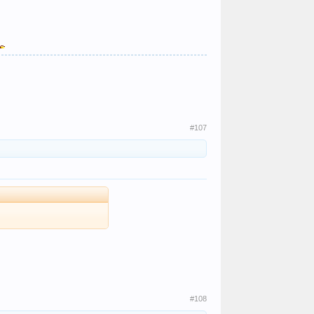
#107
#108