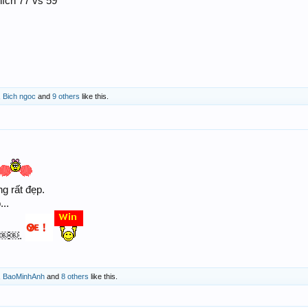
hích 77 vs 59
,
Bich ngoc
and
9 others
like this.
g rất đẹp.
..
n ￼￼.
,
BaoMinhAnh
and
8 others
like this.