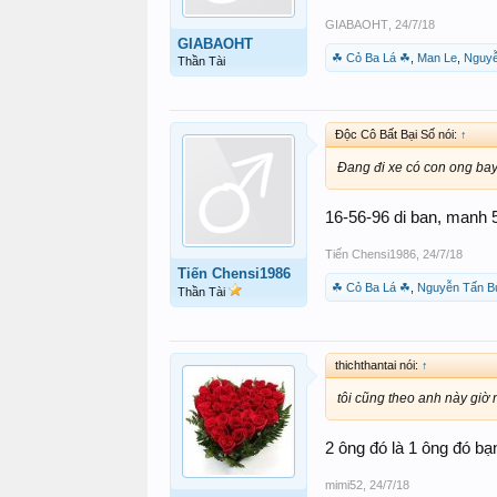
GIABAOHT
,
24/7/18
GIABAOHT
☘ Cỏ Ba Lá ☘
,
Man Le
,
Nguyễ
Thần Tài
Độc Cô Bất Bại Số nói:
↑
Đang đi xe có con ong bay
16-56-96 di ban, manh 
Tiến Chensi1986
,
24/7/18
Tiến Chensi1986
☘ Cỏ Ba Lá ☘
,
Nguyễn Tấn B
Thần Tài
thichthantai nói:
↑
tôi cũng theo anh này giờ n
2 ông đó là 1 ông đó bạ
mimi52
,
24/7/18