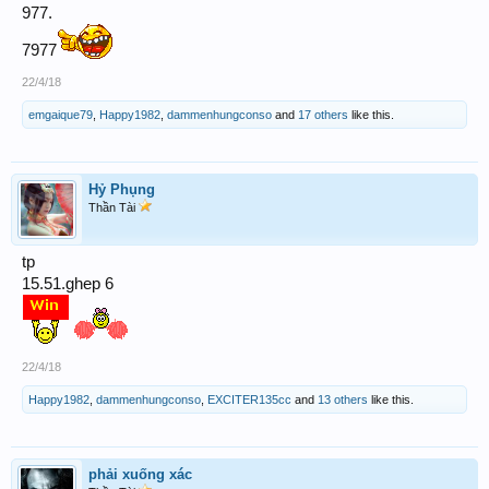
977.
7977
22/4/18
emgaique79
,
Happy1982
,
dammenhungconso
and
17 others
like this.
Hỷ Phụng
Thần Tài
tp
15.51.ghep 6
22/4/18
Happy1982
,
dammenhungconso
,
EXCITER135cc
and
13 others
like this.
phải xuống xác