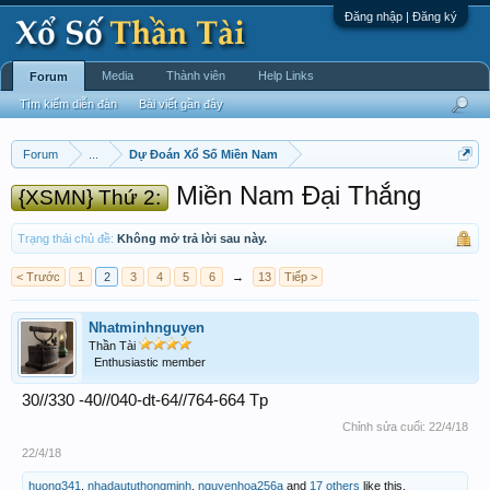
Đăng nhập | Đăng ký
Media
Thành viên
Help Links
Forum
Tìm kiếm diễn đàn
Bài viết gần đây
Forum
...
Dự Đoán Xổ Số Miền Nam
Miền Nam Đại Thắng
{XSMN} Thứ 2:
Trạng thái chủ đề:
Không mở trả lời sau này.
< Trước
1
2
3
4
5
6
→
13
Tiếp >
Nhatminhnguyen
Thần Tài
Enthusiastic member
30//330 -40//040-dt-64//764-664 Tp
Chỉnh sửa cuối:
22/4/18
22/4/18
huong341
,
nhadaututhongminh
,
nguyenhoa256a
and
17 others
like this.