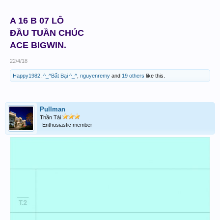
A 16 B 07 LÔ
ĐẦU TUẦN CHÚC
ACE BIGWIN.
22/4/18
Happy1982
,
^_^Bất Bại ^_^
,
nguyenremy
and
19 others
like this.
Pullman
Thần Tài
Enthusiastic member