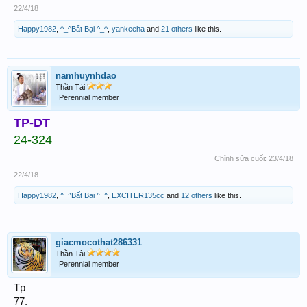
22/4/18
Happy1982
,
^_^Bất Bại ^_^
,
yankeeha
and
21 others
like this.
namhuynhdao
Thần Tài
Perennial member
TP-DT
24-324
Chỉnh sửa cuối:
23/4/18
22/4/18
Happy1982
,
^_^Bất Bại ^_^
,
EXCITER135cc
and
12 others
like this.
giacmocothat286331
Thần Tài
Perennial member
Tp
77.