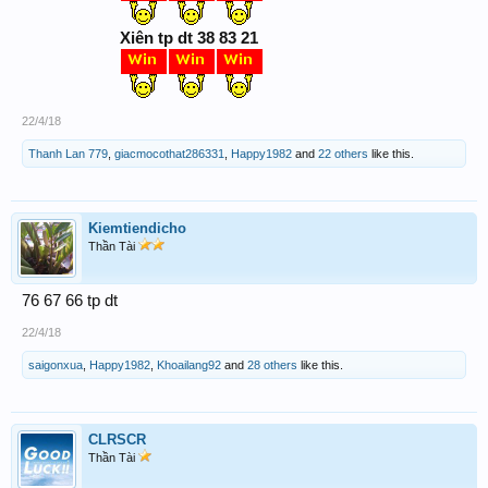
Xiên tp dt 38 83 21
22/4/18
Thanh Lan 779
,
giacmocothat286331
,
Happy1982
and
22 others
like this.
Kiemtiendicho
Thần Tài
76 67 66 tp dt
22/4/18
saigonxua
,
Happy1982
,
Khoailang92
and
28 others
like this.
CLRSCR
Thần Tài