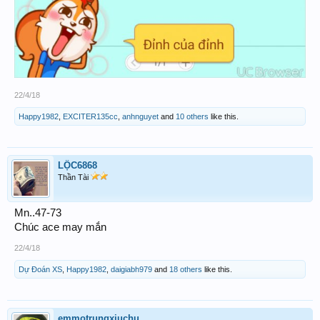
22/4/18
Happy1982
,
EXCITER135cc
,
anhnguyet
and
10 others
like this.
LỘC6868
Thần Tài
Mn..47-73
Chúc ace may mắn
22/4/18
Dự Đoán XS
,
Happy1982
,
daigiabh979
and
18 others
like this.
emmotrungxiuchu