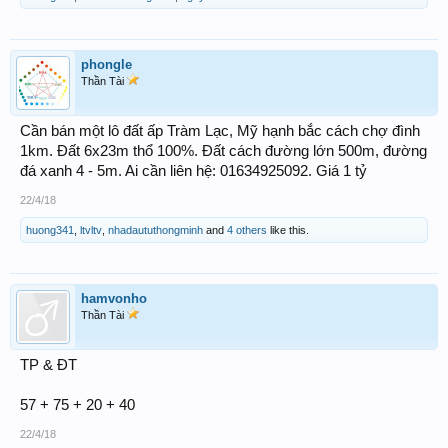
phongle
Thần Tài
Cần bán một lô đất ấp Tràm Lạc, Mỹ hạnh bắc cách chợ đình
1km. Đất 6x23m thổ 100%. Đất cách đường lớn 500m, đường
đá xanh 4 - 5m. Ai cần liên hệ: 01634925092. Giá 1 tỷ
22/4/18
huong341
,
ltvltv
,
nhadaututhongminh
and
4 others
like this.
hamvonho
Thần Tài
TP & ĐT
57 + 75 + 20 + 40
22/4/18