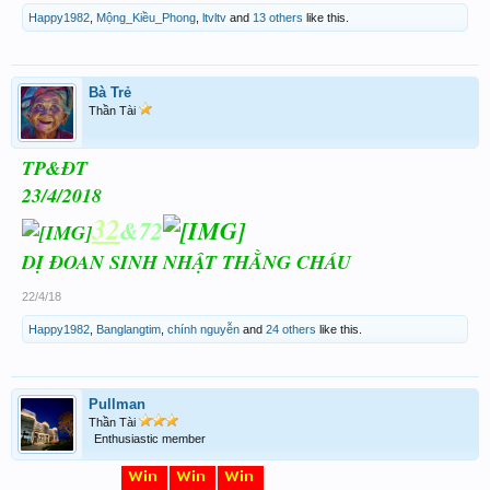
Happy1982
,
Mộng_Kiều_Phong
,
ltvltv
and
13 others
like this.
Bà Trẻ
Thần Tài
TP&ĐT
23/4/2018
32
&72
DỊ ĐOAN SINH NHẬT THẰNG CHÁU
22/4/18
Happy1982
,
Banglangtim
,
chính nguyễn
and
24 others
like this.
Pullman
Thần Tài
Enthusiastic member