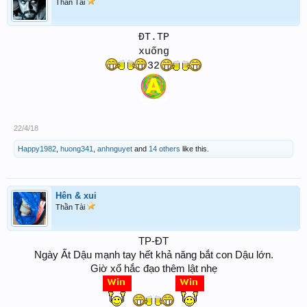
Thần Tài
ĐT.TP
xuống
32
22/4/18
Happy1982
,
huong341
,
anhnguyet
and
14 others
like this.
Hên & xui
Thần Tài
TP-ĐT
Ngày Ất Dậu mạnh tay hết khả năng bắt con Dậu lớn.
Giờ xổ hắc đạo thêm lật nhẹ