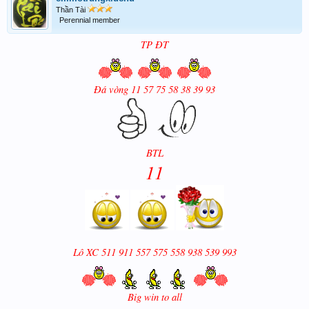
Thần Tài
Perennial member
TP ĐT
Đá vòng 11 57 75 58 38 39 93
BTL
11
Lô XC 511 911 557 575 558 938 539 993
Big win to all