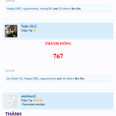
22/4/18
Happy1982
,
nguyenremy
,
huong341
and
18 others
like this.
Tuấn GLC
Thần Tài
THÀNH ĐỒNG
767
22/4/18
Dự Đoán XS
,
Happy1982
,
nguyenremy
and
18 others
like this.
vanlieu@.
Thần Tài
Perennial member
THÀNH