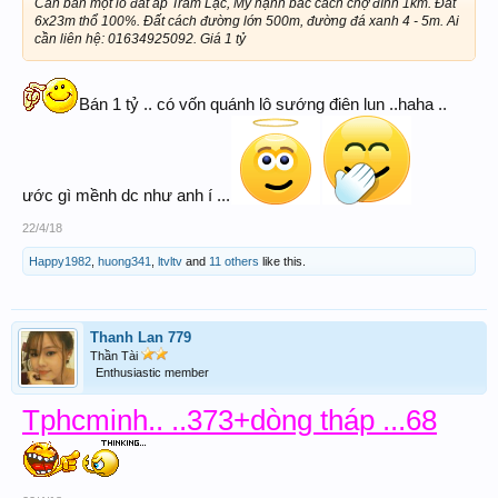
Cần bán một lô đất ấp Tràm Lạc, Mỹ hạnh bắc cách chợ đình 1km. Đất
6x23m thổ 100%. Đất cách đường lớn 500m, đường đá xanh 4 - 5m. Ai
cần liên hệ: 01634925092. Giá 1 tỷ
Bán 1 tỷ .. có vốn quánh lô sướng điên lun ..haha ..
ước gì mềnh dc như anh í ...
22/4/18
Happy1982
,
huong341
,
ltvltv
and
11 others
like this.
Thanh Lan 779
Thần Tài
Enthusiastic member
Tphcminh.. ..373+dòng tháp ...68