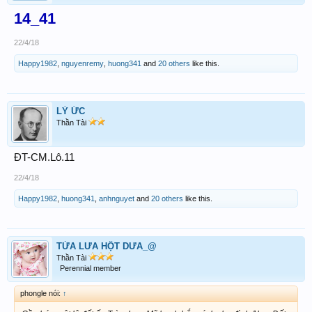
14_41
22/4/18
Happy1982
,
nguyenremy
,
huong341
and
20 others
like this.
LÝ ỨC
Thần Tài
ĐT-CM.Lô.11
22/4/18
Happy1982
,
huong341
,
anhnguyet
and
20 others
like this.
TỪA LƯA HỘT DƯA_@
Thần Tài
Perennial member
phongle nói:
↑