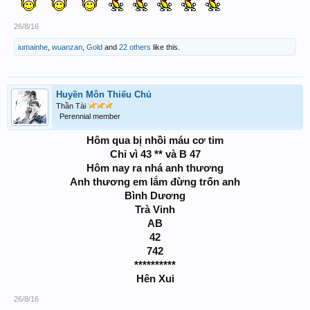
26/8/16
iumainhe
,
wuanzan
,
Gold
and
22 others
like this.
Huyền Môn Thiếu Chủ
Thần Tài
Perennial member
Hôm qua bị nhồi máu cơ tim
Chỉ vì 43 ** và B 47
Hôm nay ra nhá anh thương
Anh thương em lắm đừng trốn anh
Bình Dương
Trà Vinh
AB
42
742
**********
Hên Xui
26/8/16