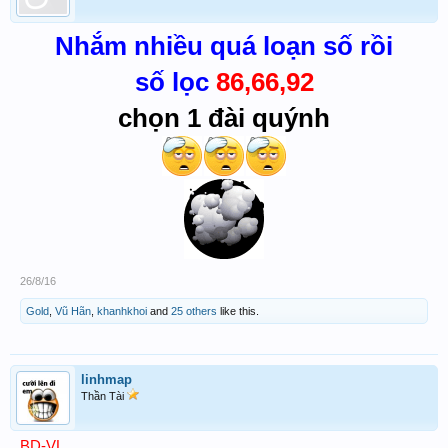
Nhắm nhiều quá loạn số rồi
số lọc
86,66,92
chọn 1 đài quýnh
26/8/16
Gold
,
Vũ Hãn
,
khanhkhoi
and
25 others
like this.
linhmap
Thần Tài
BD-VL