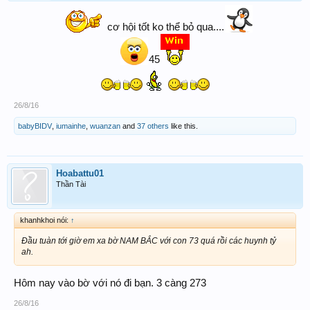
cơ hội tốt ko thể bỏ qua....
45
26/8/16
babyBIDV
,
iumainhe
,
wuanzan
and
37 others
like this.
Hoabattu01
Thần Tài
khanhkhoi nói:
↑
Đầu tuàn tới giờ em xa bờ NAM BẮC với con 73 quá rồi các huynh tỷ
ah.
Hôm nay vào bờ với nó đi bạn. 3 càng 273
26/8/16