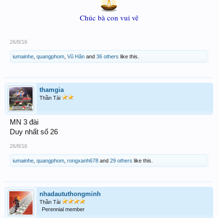
Chúc bà con vui vẽ
26/8/16
iumainhe
,
quangphom
,
Vũ Hãn
and
36 others
like this.
thamgia
Thần Tài
MN 3 đài
Duy nhất số 26
26/8/16
iumainhe
,
quangphom
,
rongxanh678
and
29 others
like this.
nhadaututhongminh
Thần Tài
Perennial member