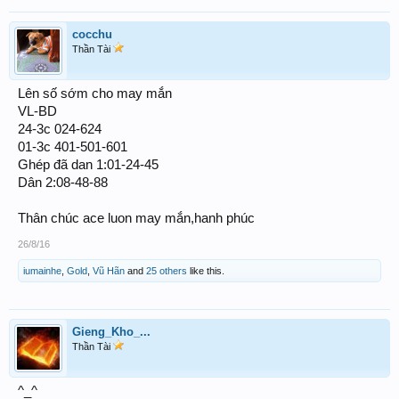
cocchu
Thần Tài
Lên số sớm cho may mắn
VL-BD
24-3c 024-624
01-3c 401-501-601
Ghép đã dan 1:01-24-45
Dân 2:08-48-88
Thân chúc ace luon may mắn,hanh phúc
26/8/16
iumainhe
,
Gold
,
Vũ Hãn
and
25 others
like this.
Gieng_Kho_...
Thần Tài
^_^