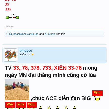
96
396
26/8/16
Gold
,
khanhkhoi
,
vanlieu@.
and
20 others
like this.
bingoco
Thần Tài
TV
33, 78, 378, 733, XIÊN 33-78
mong
ngày MN đại thắng mình cũng có lúa
,chúc ACE diễn đàn BIG