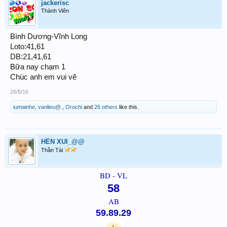
jackerisc
Thành Viên
Bình Dương-Vĩnh Long
Loto:41,61
DB:21,41,61
Bữa nay chạm 1
Chúc anh em vui vẽ
26/8/16
iumainhe
,
vanlieu@.
,
Orochi
and
26 others
like this.
HÊN XUI_@@
Thần Tài
BD - VL
58
AB
59.89.29