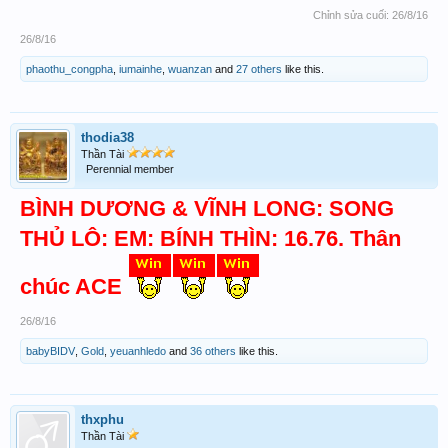
Chỉnh sửa cuối:
26/8/16
26/8/16
phaothu_congpha
,
iumainhe
,
wuanzan
and
27 others
like this.
thodia38
Thần Tài
Perennial member
BÌNH DƯƠNG & VĨNH LONG: SONG
THỦ LÔ: EM: BÍNH THÌN: 16.76. Thân
chúc ACE
26/8/16
babyBIDV
,
Gold
,
yeuanhledo
and
36 others
like this.
thxphu
Thần Tài