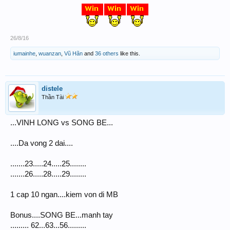
26/8/16
iumainhe
,
wuanzan
,
Vũ Hãn
and
36 others
like this.
distele
Thần Tài
...VINH LONG vs SONG BE...
....Da vong 2 dai....
.......23.....24.....25........
.......26.....28.....29........
1 cap 10 ngan....kiem von di MB
Bonus....SONG BE...manh tay
......... 62...63...56.........