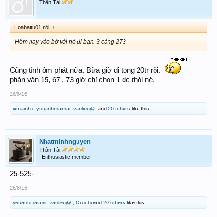
Thần Tài
Hoabattu01 nói:
↑
Hôm nay vào bờ với nó đi bạn. 3 càng 273
Cũng tính ôm phát nữa. Bữa giờ đi tong 20tr rồi.
phân vân 15, 67 , 73 giờ chỉ chọn 1 đc thôi nè.
26/8/16
iumainhe
,
yeuanhmaimai
,
vanlieu@.
and
20 others
like this.
Nhatminhnguyen
Thần Tài
Enthusiastic member
25-525-
26/8/16
yeuanhmaimai
,
vanlieu@.
,
Orochi
and
20 others
like this.