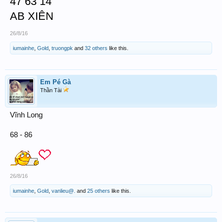
47 63 14
AB XIÊN
26/8/16
iumainhe
,
Gold
,
truongpk
and
32 others
like this.
Em Pé Gà
Thần Tài
Vĩnh Long
68 - 86
26/8/16
iumainhe
,
Gold
,
vanlieu@.
and
25 others
like this.