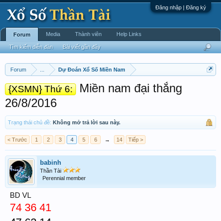
Đăng nhập | Đăng ký
Media
Thành viên
Help Links
Forum
Tìm kiếm diễn đàn
Bài viết gần đây
Forum
...
Dự Đoán Xổ Số Miền Nam
Miền nam đại thắng
{XSMN} Thứ 6:
26/8/2016
Trạng thái chủ đề:
Không mở trả lời sau này.
< Trước
1
2
3
4
5
6
→
14
Tiếp >
babinh
Thần Tài
Perennial member
BD VL
74 36 41