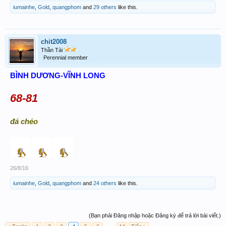
iumainhe
,
Gold
,
quangphom
and
29 others
like this.
chit2008
Thần Tài
Perennial member
BÌNH DƯƠNG-VĨNH LONG
68-81
đá chéo
26/8/16
iumainhe
,
Gold
,
quangphom
and
24 others
like this.
(Bạn phải Đăng nhập hoặc Đăng ký để trả lời bài viết.)