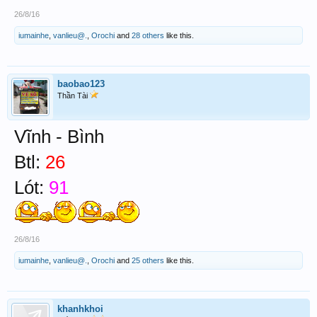
26/8/16
iumainhe
,
vanlieu@.
,
Orochi
and
28 others
like this.
baobao123
Thần Tài
Vĩnh - Bình
Btl:
26
Lót:
91
26/8/16
iumainhe
,
vanlieu@.
,
Orochi
and
25 others
like this.
khanhkhoi