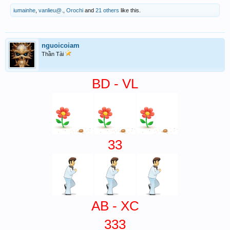
iumainhe
,
vanlieu@.
,
Orochi
and
21 others
like this.
nguoicoiam
Thần Tài
BD - VL
33
AB - XC
333