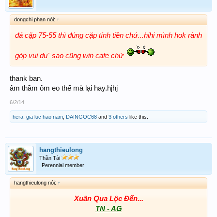
dongchi.phan nói:
↑
đá cặp 75-55 thì đúng cặp tính tiền chứ...hihi mình hok rành
góp vui du` sao cũng win cafe chứ
thank ban.
âm thầm ôm eo thế mà lại hay.hjhj
6/2/14
hera
,
gia luc hao nam
,
DAINGOC68
and
3 others
like this.
hangthieulong
Thần Tài
Perennial member
hangthieulong nói:
↑
Xuân Qua Lộc Đến...
TN - AG