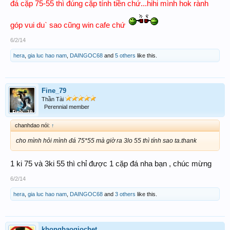
đá cặp 75-55 thì đúng cặp tính tiền chứ...hihi mình hok rành
góp vui du` sao cũng win cafe chứ
6/2/14
hera
,
gia luc hao nam
,
DAINGOC68
and
5 others
like this.
Fine_79
Thần Tài
Perennial member
chanhdao nói:
↑
cho mình hỏi mình đá 75*55 mà giờ ra 3lo 55 thì tính sao ta.thank
1 ki 75 và 3ki 55 thì chỉ được 1 cặp đá nha bạn , chúc mừng
6/2/14
hera
,
gia luc hao nam
,
DAINGOC68
and
3 others
like this.
khongbaogiochet