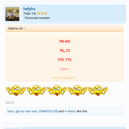
ladyha
Thần Tài
Perennial member
ladyha nói:
↑
TN-AG
75,, 71
775, 771
ablxc​
Click to expand...
6/2/14
hera
,
gia luc hao nam
,
DAINGOC68
and
4 others
like this.