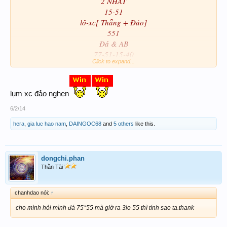
2 NHÁT
15-51
lô-xc[ Thẵng + Đảo]
551
Đá & AB
77-51-15-40
Click to expand...
lụm xc đảo nghen
6/2/14
hera
,
gia luc hao nam
,
DAINGOC68
and
5 others
like this.
dongchi.phan
Thần Tài
chanhdao nói:
↑
cho mình hỏi mình đá 75*55 mà giờ ra 3lo 55 thì tính sao ta.thank