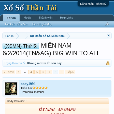
Đăng nhập | Đăng ký
Media
Thành viên
Help Links
Forum
Tìm kiếm diễn đàn
Bài viết gần đây
Forum
...
Dự Đoán Xổ Số Miền Nam
MIỀN NAM
{XSMN} Thứ 5:
6/2/2014(TN&AG) BIG WIN TO ALL
Trạng thái chủ đề:
Không mở trả lời sau này.
< Trước
1
←
4
5
6
7
8
9
Tiếp >
bady1994
Thần Tài
Perennial member
bady1994 nói:
↑
TÂY NINH - AN GIANG