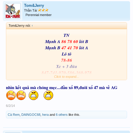
Tom&Jerry
Thần Tài
Perennial member
Tom&Jerry nói:
↑
TN
Mạnh A
86 78 60
lót B
Mạnh B
47 41 70
lót A
Lô tô
78-86
Xc + 3 đứa
847-741-970-586-360-978
Click to expand...
T5 may mắn
nhìn kết quả mà chóng mẹc...đầu xổ 89,đuôi xổ 47 mà về AG
6/2/14
Cà Rem
,
DAINGOC68
,
hera
and
6 others
like this.