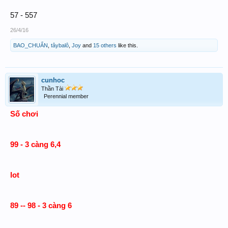
57 - 557
26/4/16
BAO_CHUẨN
,
tâybalô
,
Joy
and
15 others
like this.
cunhoc
Thần Tài
Perennial member
Số chơi
99 - 3 càng 6,4
lot
89 -- 98 - 3 càng 6