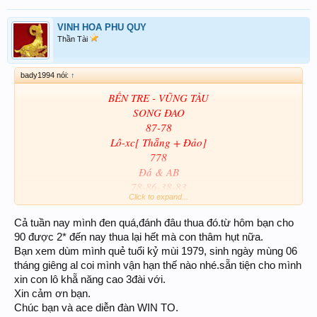
VINH HOA PHU QUY
Thần Tài
bady1994 nói:
↑
BẾN TRE - VŨNG TÀU
SONG ĐAO
87-78
Lô-xc[ Thẵng + Đảo]
778
Đá & AB
78-86-38-83
Click to expand...
Cả tuần nay mình đen quá,đánh đâu thua đó.từ hôm bạn cho
90 được 2* đến nay thua lại hết mà con thâm hụt nữa.
Bạn xem dùm mình quẻ tuổi kỷ mùi 1979, sinh ngày mùng 06
tháng giêng al coi mình vận hạn thế nào nhé.sẵn tiện cho mình
xin con lô khẵ năng cao 3đài với.
Xin cảm ơn bạn.
Chúc bạn và ace diễn đàn WIN TO.