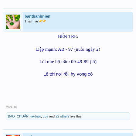
banthanhnien
Thần Tài
BẾN TRE:
Đập mạnh: AB - 97 (nuôi ngày 2)
Lót nhẹ bộ trâu: 09-49-89 (lô)
Lễ tới nơi rồi, hy vọng có
26/4/16
BAO_CHUẨN
,
tâybalô
,
Joy
and
22 others
like this.