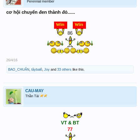
Perennial member
cơ hội chuyển đen thành đỏ......
86
26/4/16
BAO_CHUẨN
,
tâybalô
,
Joy
and
33 others
like this.
CAU-MAY
Thần Tài
VT & BT
77