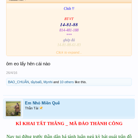
Chốt !!
BT-VT
14-81-88
814-481-188
***
ghép đá
14-81-88-61-83
Click to expand...
Chúc ACE Big win thật to
ôm eo lấy hên cái nào
26/4/16
BAO_CHUẨN
,
tâybalô
,
Mynhi
and
10 others
like this.
Em Nhỏ Miền Quê
Thần Tài
KÌ KHAI TẤT THẮNG _ MÃ ĐÁO THÀNH CÔNG
Nay tui đứng trước thần dân bá tánh luận ngủ kỳ bát quái trận đồ