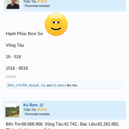
Thần Tài
Perennial member
Hạnh Phúc Đơn Sơ
Vũng Tàu
16 - 516
1516 - 8516
26/4/16
BAO_CHUẨN
,
tâybalô
,
Joy
and
22 others
like this.
Ku Bom_@
Thần Tài
Perennial member
Bến Tre:68.668.968. Vũng Tàu:42.742.. Bạc Liêu:82.282.882.