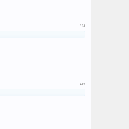
#42
#43