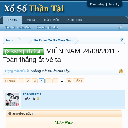
Đăng nhập | Đăng ký
Media
Thành viên
Help Links
Forum
Tìm kiếm diễn đàn
Bài viết gần đây
Forum
...
Dự Đoán Xổ Số Miền Nam
MIỀN NAM 24/08/2011 -
{XSMN} Thứ 4:
Toàn thắng ắt về ta
Trạng thái chủ đề:
Không mở trả lời sau này.
< Trước
1
2
3
4
5
6
→
15
Tiếp >
thanhtamz
Thần Tài
dinamvebac nói:
↑
Miền Nam