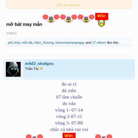
88
Click to expand...
mỡ bát may mắn
24/8/11
THÂN CHÚC ACE www.xosothantai.com MỘT
phù thủy mũi dài
,
Hàm_Hương
,
kiemchaohangngay
and
17 others
like this.
NGÀY ĐẠI THẮNG
m4d3_nhokpro
Thần Tài
đn or ct
đá xiên
07 làm chuẩn
đo ván
vòng 1- 07-14
vòng 2-07-11
vòng 3- 07-88
chúc cả nhà vui vui