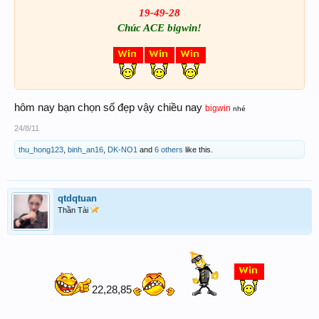
19-49-28
Chúc ACE bigwin!
hôm nay bạn chọn số đẹp vậy chiều nay
bigwin
nhé
24/8/11
thu_hong123
,
binh_an16
,
DK-NO1
and
6 others
like this.
qtdqtuan
Thần Tài
22,28,85