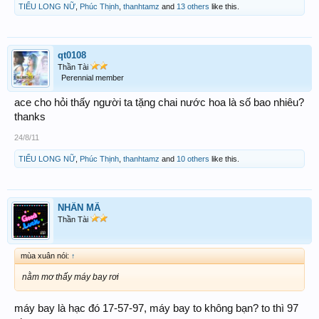
TIỂU LONG NỮ
,
Phúc Thịnh
,
thanhtamz
and
13 others
like this.
qt0108
Thần Tài
Perennial member
ace cho hỏi thấy người ta tặng chai nước hoa là số bao nhiêu?
thanks
24/8/11
TIỂU LONG NỮ
,
Phúc Thịnh
,
thanhtamz
and
10 others
like this.
NHÂN MÃ
Thần Tài
mùa xuân nói:
↑
nằm mơ thấy máy bay rơi
máy bay là hạc đó 17-57-97, máy bay to không bạn? to thì 97