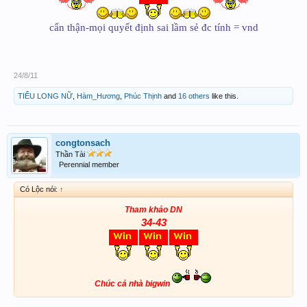
cẩn thận-mọi quyết định sai lầm sẻ đc tính = vnd
24/8/11
TIỂU LONG NỮ
,
Hàm_Hương
,
Phúc Thịnh
and
16 others
like this.
congtonsach
Thần Tài
Perennial member
Có Lộc nói:
↑
Tham khảo DN
34-43
Chúc cả nhà bigwin