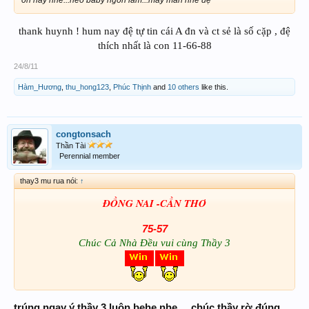
oh hay nhe...heo baby ngon lắm...may mắn nhe đệ
thank huynh ! hum nay đệ tự tin cái A đn và ct sẻ là số cặp , đệ
thích nhất là con 11-66-88
24/8/11
Hàm_Hương
,
thu_hong123
,
Phúc Thịnh
and
10 others
like this.
congtonsach
Thần Tài
Perennial member
thay3 mu rua nói:
↑
ĐỒNG NAI -
CẦN THƠ
75-57
Chúc Cả Nhà Đều vui cùng Thầy 3
trúng ngay ý thầy 3 luôn behe nhe.....chúc thầy rờ đúng