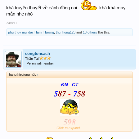
khà truyền thuyết về cánh đồng nai...
.khà khà may
mắn nhe nhỏ
24/8/11
phù thủy mũi dài
,
Hàm_Hương
,
thu_hong123
and
13 others
like this.
congtonsach
Thần Tài
Perennial member
hangthieulong nói:
↑
ĐN - CT
5
87
-
7
58
5
98
Click to expand...
Nuôi đến hết tuần
Lót ĐẢO