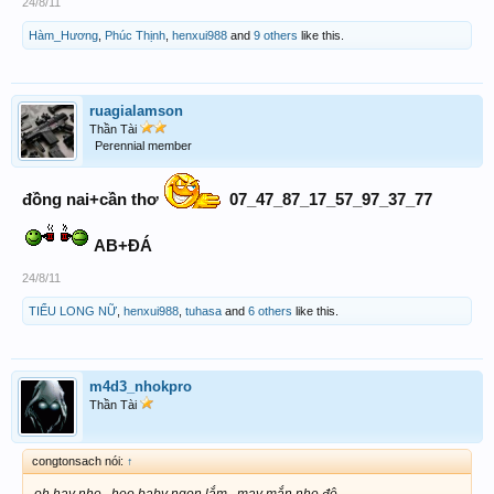
24/8/11
cẩn thận-mọi quyết định sai lầm sẻ đc tính = vnd
Hàm_Hương
,
Phúc Thịnh
,
henxui988
and
9 others
like this.
ruagialamson
Thần Tài
Perennial member
đồng nai+cần thơ
07_47_87_17_57_97_37_77
AB+ĐÁ
24/8/11
TIỂU LONG NỮ
,
henxui988
,
tuhasa
and
6 others
like this.
m4d3_nhokpro
Thần Tài
congtonsach nói:
↑