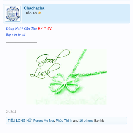
Chachacha
Thần Tài
07 * 81
Đồng Nai * Cần Thơ
Big win to all
_____________
24/8/11
TIỂU LONG NỮ
,
Forget Me Not
,
Phúc Thịnh
and
16 others
like this.