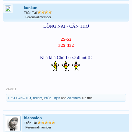
kunkun
Thần Tài
Perennial member
ĐỒNG NAI - CẦN THƠ
25-52
325-352
Khà khà Chủ Lô sẽ đi mô!!!
24/8/11
TIỂU LONG NỮ
,
dream
,
Phúc Thịnh
and
20 others
like this.
hiensalon
Thần Tài
Perennial member