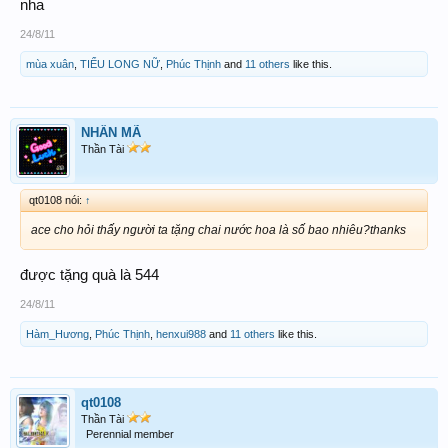
nha
24/8/11
mùa xuân
,
TIỂU LONG NỮ
,
Phúc Thịnh
and
11 others
like this.
NHÂN MÃ
Thần Tài
qt0108 nói:
↑
ace cho hỏi thấy người ta tặng chai nước hoa là số bao nhiêu?thanks
được tặng quà là 544
24/8/11
Hàm_Hương
,
Phúc Thịnh
,
henxui988
and
11 others
like this.
qt0108
Thần Tài
Perennial member