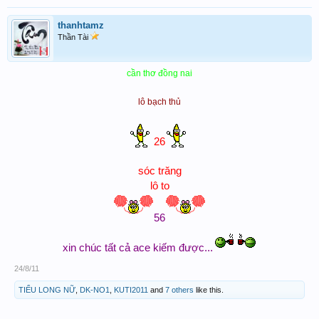
thanhtamz
Thần Tài
cần thơ đồng nai
lô bạch thủ
26
sóc trăng
lô to
56
xin chúc tất cả ace kiếm được...
24/8/11
TIỂU LONG NỮ
,
DK-NO1
,
KUTI2011
and
7 others
like this.