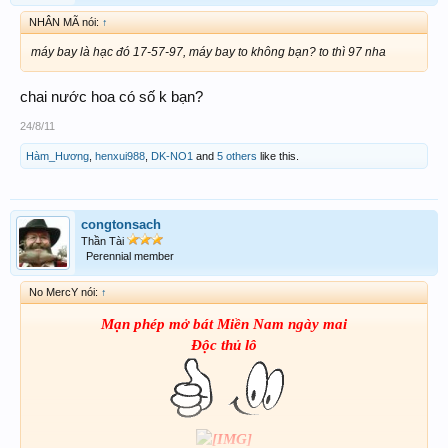
NHÂN MÃ nói:
↑
máy bay là hạc đó 17-57-97, máy bay to không bạn? to thì 97 nha
chai nước hoa có số k bạn?
24/8/11
Hàm_Hương
,
henxui988
,
DK-NO1
and
5 others
like this.
congtonsach
Thần Tài
Perennial member
No MercY nói:
↑
Mạn phép mở bát Miền Nam ngày mai
Độc thủ lô