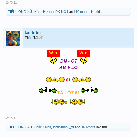
24/8/11
TIỂU LONG NỮ
,
Hàm_Hương
,
DK-NO1
and
10 others
like this.
lamtritin
Thần Tài
DN - CT
AB + LÔ
01
TẢ LÓT 61
24/8/11
TIỂU LONG NỮ
,
Phúc Thịnh
,
lamlaitudau_vt
and
16 others
like this.