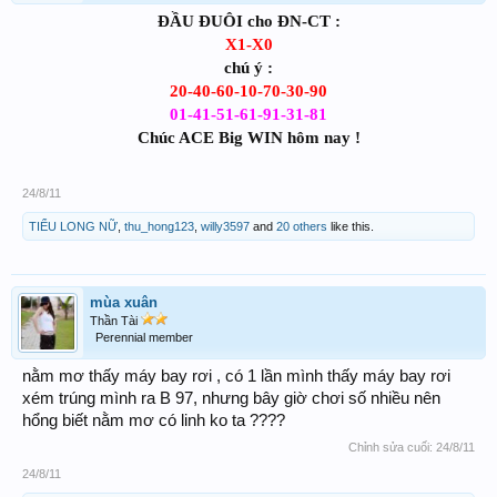
ĐẦU ĐUÔI cho ĐN-CT :
X1-X0
chú ý :
20-40-60-10-70-30-90
01-41-51-61-91-31-81
Chúc ACE Big WIN hôm nay !
24/8/11
TIỂU LONG NỮ
,
thu_hong123
,
willy3597
and
20 others
like this.
mùa xuân
Thần Tài
Perennial member
nằm mơ thấy máy bay rơi , có 1 lần mình thấy máy bay rơi
xém trúng mình ra B 97, nhưng bây giờ chơi số nhiều nên
hổng biết nằm mơ có linh ko ta ????
Chỉnh sửa cuối:
24/8/11
24/8/11