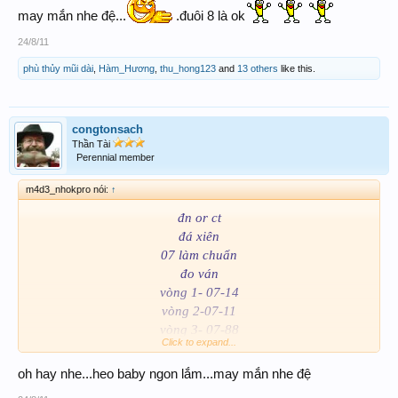
may mắn nhe đệ...
.đuôi 8 là ok
AB-XC : 1
88
- 8
81
- 9
53
- 5
18
- 3
59
24/8/11
Chúc ace big win
phù thủy mũi dài
,
Hàm_Hương
,
thu_hong123
and
13 others
like this.
congtonsach
Thần Tài
Perennial member
m4d3_nhokpro nói:
↑
đn or ct
đá xiên
07 làm chuẩn
đo ván
vòng 1- 07-14
vòng 2-07-11
vòng 3- 07-88
Click to expand...
chúc cả nhà vui vui
oh hay nhe...heo baby ngon lắm...may mắn nhe đệ