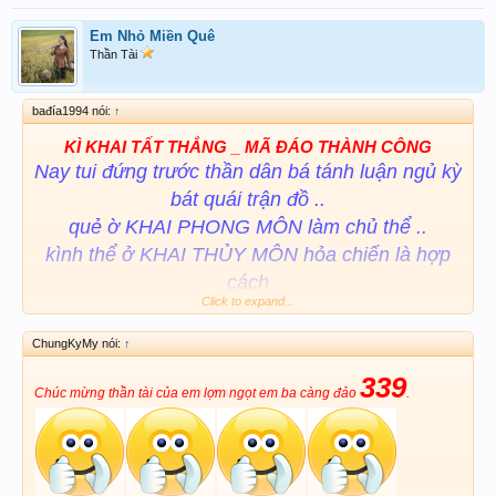
Em Nhỏ Miền Quê
Thần Tài
bađía1994 nói:
↑
KÌ KHAI TẤT THẮNG _ MÃ ĐÁO THÀNH CÔNG
Nay tui đứng trước thần dân bá tánh luận ngủ kỳ
bát quái trận đồ ..
quẻ ờ KHAI PHONG MÔN làm chủ thể ..
kình thể ở KHAI THỦY MÔN hỏa chiến là hợp
cách
Click to expand...
và còn rất nhiều pp vi diệu...
ChungKyMy nói:
↑
TUI 3 ĐÍA THÌ GIỎI
339
...nhưng không biết chiều KQXS có hay
Chúc mừng thần tài của em lợm ngọt em ba càng đảo
.
không...
...HÊN XUI...