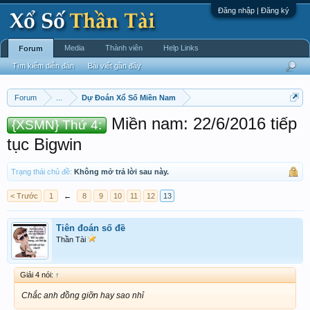
Đăng nhập | Đăng ký
Media
Thành viên
Help Links
Forum
Tìm kiếm diễn đàn
Bài viết gần đây
Forum
...
Dự Đoán Xổ Số Miền Nam
Miền nam: 22/6/2016 tiếp
{XSMN} Thứ 4:
tục Bigwin
Trạng thái chủ đề:
Không mở trả lời sau này.
< Trước
1
←
8
9
10
11
12
13
Tiên đoán số đề
Thần Tài
Giải 4 nói:
↑
Chắc anh đồng giỡn hay sao nhỉ