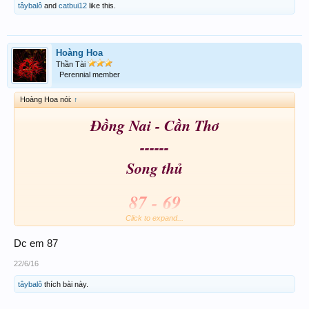
tâybalô
and
catbui12
like this.
Hoàng Hoa
Thần Tài
Perennial member
Hoàng Hoa nói:
↑
Đồng Nai - Cần Thơ
------
Song thủ
87 - 69
Click to expand...
Dc em 87
22/6/16
tâybalô
thích bài này.