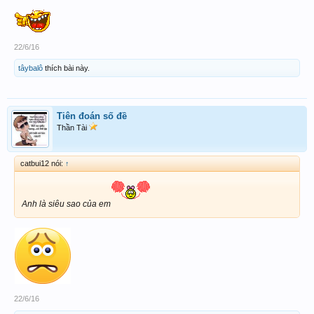
22/6/16
tâybalô
thích bài này.
Tiên đoán số đề
Thần Tài
catbui12 nói:
↑
Anh là siêu sao của em
22/6/16