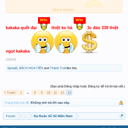
ĐỒNG NAI - CẦN THƠ
Click to expand...
Phục Anh quá. Quết đại mà trúng bự không hà
ĐẠI CỒ LÔ
kakaka quết đại
thiệt ko hà
3c đảo 339 thiệt
33
Lô-xc [ Thẵng + Đảo]
ngọt kakaka
22/6/16
933
tâybalô
,
BÁCH HOA TIÊN
and
Thánh Troll
like this.
Đá&AB
(Bạn phải Đăng nhập hoặc Đăng ký để trả lời bài viết.)
09-90-73-53
< Trước
1
←
8
9
10
11
12
13
Trạng thái chủ đề:
Không mở trả lời sau này.
Đời anh để Nhện giăng mùng
Bỏ đôi chiếu lạnh vẫy vùng trời cao
Forum
...
Dự Đoán Xổ Số Miền Nam