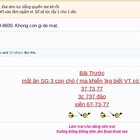
 Đai đen lục đẳng quyền đai tới rồi.
5 vào tầm ngắm vt. Số sẽ lọc lấy 1 cho 1 đài.
-8600. Khong con gi de mat.
e
and
15 others
like this.
Bãi Trước
mất ăn SG 3 con chó ( ma khiến )kg biết VT có
37,73,77
3c 737 đảo
xiên 67-73-77
Làm trai cho đáng nên trai
Xuống Đông Đông tỉnh ,lên Đoài Đoài tan