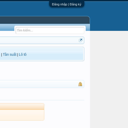
Đăng nhập | Đăng ký
i
|
Tần suất
|
Lô tô