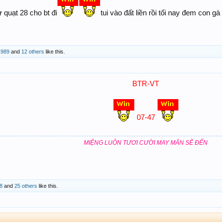
 quạt 28 cho bt đi
tui vào đất liền rồi tối nay đem con g
1989
and
12 others
like this.
BTR-VT
07-47
MIỆNG LUÔN TƯƠI CƯỜI MAY MẮN SẼ ĐẾN
8
and
25 others
like this.