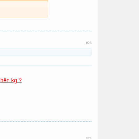
#23
 hên kg ?
#24