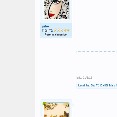
julie
Thần Tài
Perennial member
julie
,
21/3/16
iumainhe
,
Đại Từ Đại Bi
,
Miss 