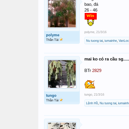
bao, đá
26 - 46
polyme
,
21/3/16
polyme
Thần Tài
Nu tuong tai
,
iumainhe
,
VanLoc
mai ko có ra cầu sg.....
BTr
2829
tungo
,
21/3/16
tungo
Thần Tài
Lệnh Hồ
,
Nu tuong tai
,
iumainh