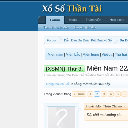
Media
Thành viên
Help Links
Forum
Tìm kiếm diễn đàn
Bài viết gần đây
Forum
Diễn Đàn Dự Đoán Kết Quả Xổ Số
Dự Đ
Miền nam
|
Miền bắc
|
Miền trung
|
Vietlott
|
Thứ hai
Miền Nam 22/
{XSMN} Thứ 3:
Thảo luận trong '
Dự Đoán Xổ Số Miền Nam
' bắt đầu bởi
Lệnh
Trạng thái chủ đề:
Không mở trả lời sau này.
Trang 2 của 9 trang
< Trước
1
2
3
4
5
6
Huyền Môn Thiếu Chủ nói:
↑
Đặt chổ mai xuống xác.