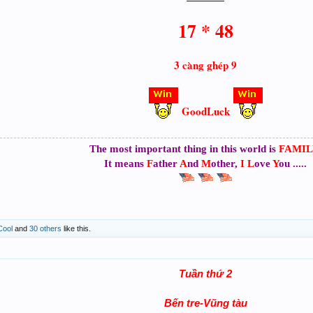
17 * 48
3 càng ghép 9
GoodLuck
The most important thing in this world is
FAMIL
It means
F
ather
A
nd
M
other,
I
L
ove
Y
ou .....
Cool
and
30 others
like this.
Tuần thứ 2
Bến tre-Vũng tàu