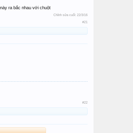
à này ra bắc nhau với chuột
Chỉnh sửa cuối:
22/3/16
#21
#22