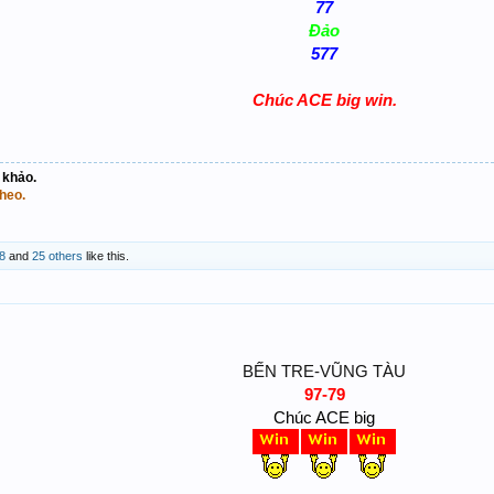
77
Đảo
577
Chúc ACE big win.
 khảo.
heo.
8
and
25 others
like this.
BẾN TRE-VŨNG TÀU
97-79
Chúc ACE big