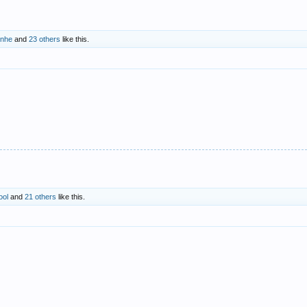
inhe
and
23 others
like this.
ool
and
21 others
like this.