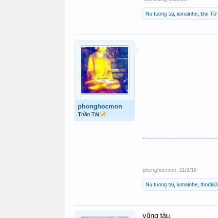
Nu tuong tai
,
iumainhe
,
Đại Từ 
phonghocmon
Thần Tài
phonghocmon
,
21/3/16
Nu tuong tai
,
iumainhe
,
thodia3
vũng tàu