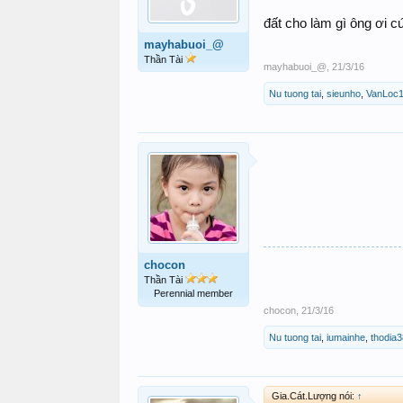
đất cho làm gì ông ơi cứ
mayhabuoi_@
Thần Tài
mayhabuoi_@
,
21/3/16
Nu tuong tai
,
sieunho
,
VanLoc
chocon
Thần Tài
Perennial member
chocon
,
21/3/16
Nu tuong tai
,
iumainhe
,
thodia3
Gia.Cát.Lượng nói:
↑