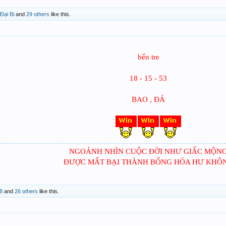
Đại Bi
and
29 others
like this.
bến tre
18 - 15 - 53
BAO , ĐÁ
NGOẢNH NHÌN CUỘC ĐỜI NHƯ GIẤC MỘN
ĐƯỢC MẤT BẠI THÀNH BỔNG HÓA HƯ KHÔ
8
and
26 others
like this.