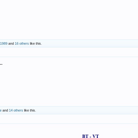
1989
and
16 others
like this.
..
e
and
14 others
like this.
BT - VT