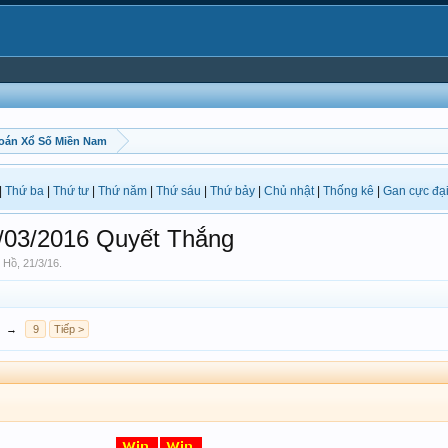
oán Xổ Số Miền Nam
|
Thứ ba
|
Thứ tư
|
Thứ năm
|
Thứ sáu
|
Thứ bảy
|
Chủ nhật
|
Thống kê
|
Gan cực đạ
03/2016 Quyết Thắng
 Hồ
,
21/3/16
.
→
9
Tiếp >