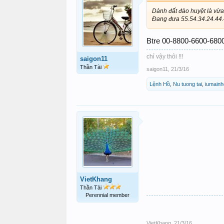
Dành đất đào huyệt là vừa.
Đang đưa 55.54.34.24.44.4
Btre 00-8800-6600-6800
chỉ vậy thôi !!!
saigon11
Thần Tài
saigon11
,
21/3/16
Lệnh Hồ
,
Nu tuong tai
,
iumainh
VietKhang
Thần Tài
Perennial member
VietKhang
,
21/3/16