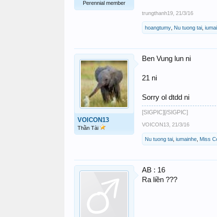
Perennial member
trungthanh19
,
21/3/16
hoangtumy
,
Nu tuong tai
,
iuma
Ben Vung lun ni
21 ni
Sorry ol dtdd ni
[SIGPIC][/SIGPIC]
VOICON13
VOICON13
,
21/3/16
Thần Tài
Nu tuong tai
,
iumainhe
,
Miss C
AB : 16
Ra liền ???