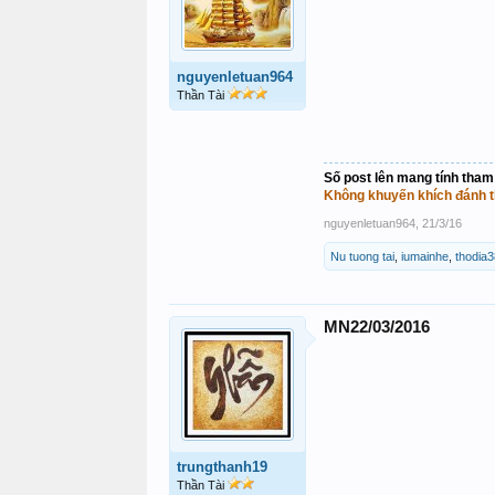
nguyenletuan964
Thần Tài
Số post lên mang tính tham
Không khuyến khích đánh t
nguyenletuan964
,
21/3/16
Nu tuong tai
,
iumainhe
,
thodia3
MN22/03/2016
trungthanh19
Thần Tài