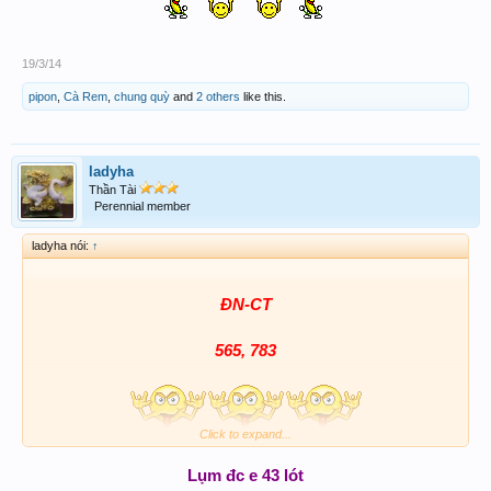
19/3/14
pipon
,
Cà Rem
,
chung quỳ
and
2 others
like this.
ladyha
Thần Tài
Perennial member
ladyha nói:
↑
ĐN-CT
565, 783
Click to expand...
Lụm đc e 43 lót