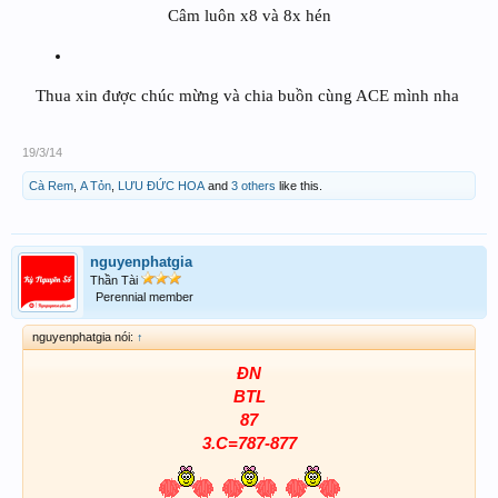
Câm luôn x8 và 8x hén
Thua xin được chúc mừng và chia buồn cùng ACE mình nha ​
19/3/14
Cà Rem
,
A Tỏn
,
LƯU ĐỨC HOA
and
3 others
like this.
nguyenphatgia
Thần Tài
Perennial member
nguyenphatgia nói:
↑
ĐN
BTL
87
3.C=787-877