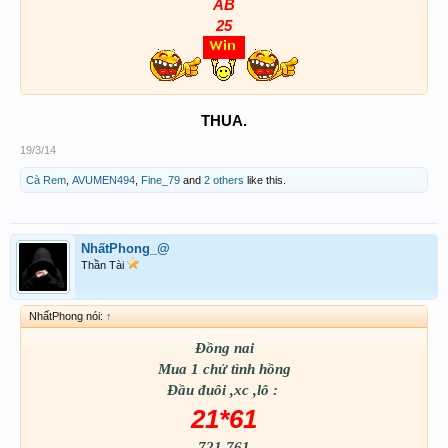
AB
25
THUA.
19/3/14
Cà Rem
,
AVUMEN494
,
Fine_79
and
2 others
like this.
NhấtPhong_@
Thần Tài
NhấtPhong nói:
↑
Đồng nai
Mua 1 chử tình hồng
Đầu đuôi ,xc ,lô :
21*61
721.761