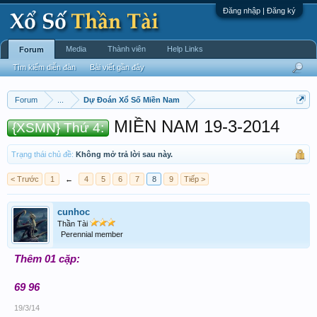
Đăng nhập | Đăng ký
Media
Thành viên
Help Links
Forum
Tìm kiếm diễn đàn
Bài viết gần đây
Forum
...
Dự Đoán Xổ Số Miền Nam
MIỀN NAM 19-3-2014
{XSMN} Thứ 4:
Trạng thái chủ đề:
Không mở trả lời sau này.
< Trước
1
←
4
5
6
7
8
9
Tiếp >
cunhoc
Thần Tài
Perennial member
Thêm 01 cặp:
69 96
19/3/14