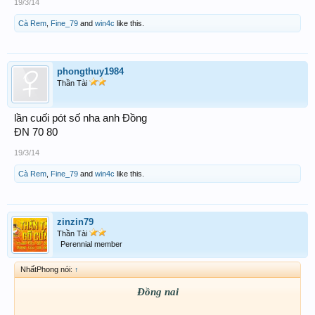
19/3/14
.ok.
Cà Rem
,
Fine_79
and
win4c
like this.
phongthuy1984
Thần Tài
lần cuối pót số nha anh Đồng
ĐN 70 80
19/3/14
Cà Rem
,
Fine_79
and
win4c
like this.
zinzin79
Thần Tài
Perennial member
NhấtPhong nói:
↑
Đồng nai