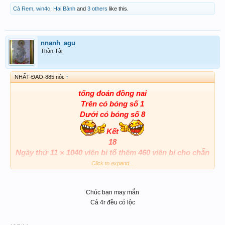
Cà Rem
,
win4c
,
Hai Bảnh
and
3 others
like this.
nnanh_agu
Thần Tài
NHẤT-ĐAO-885 nói:
↑
tổng đoán đồng nai
Trên có bóng số 1
Dưới có bóng số 8
Kết
18
Ngày thứ 11 × 1040 viên bi tố thêm 460 viên bi cho chẵn
018
Click to expand...
418
618
Chúc bạn may mắn
918
Cả 4r đều có lộc
Ab. 18-81-98
Xc. 618-918