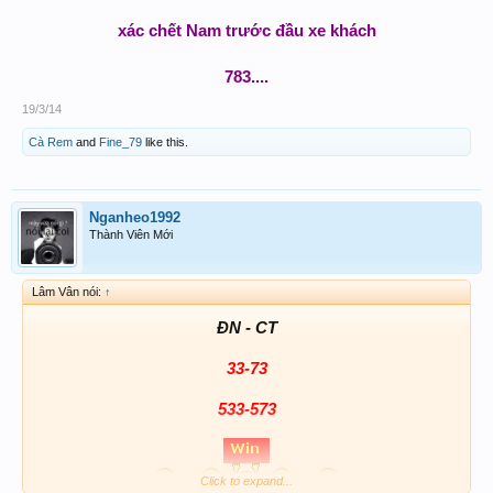
xác chết Nam trước đầu xe khách
783....
19/3/14
Cà Rem
and
Fine_79
like this.
Nganheo1992
Thành Viên Mới
Lâm Vân nói:
↑
ĐN - CT
33-73
533-573
Click to expand...