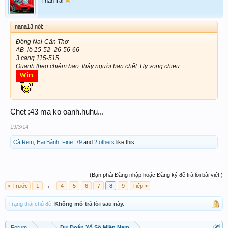
Thần Tài
nana13 nói:
↑
Đông Nai-Cân Thơ
AB -lô 15-52 -26-56-66
3 cang 115-515
Quanh theo chiêm bao: thây người ban chết .Hy vong chieu
Chet :43 ma ko oanh.huhu...
19/3/14
Cà Rem
,
Hai Bảnh
,
Fine_79
and
2 others
like this.
(Bạn phải Đăng nhập hoặc Đăng ký để trả lời bài viết.)
< Trước
1
←
4
5
6
7
8
9
Tiếp >
Trạng thái chủ đề:
Không mở trả lời sau này.
Forum
...
Dự Đoán Xổ Số Miền Nam