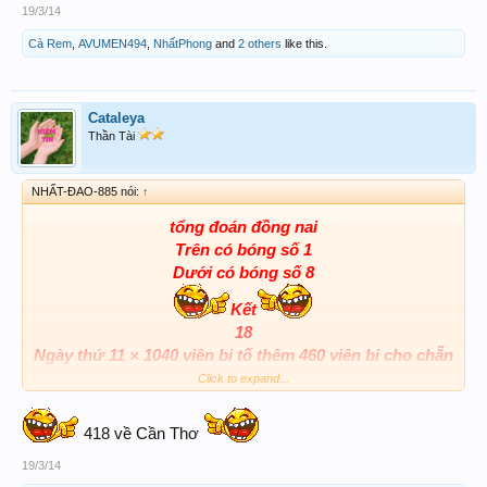
19/3/14
Cà Rem
,
AVUMEN494
,
NhấtPhong
and
2 others
like this.
Cataleya
Thần Tài
NHẤT-ĐAO-885 nói:
↑
tổng đoán đồng nai
Trên có bóng số 1
Dưới có bóng số 8
Kết
18
Ngày thứ 11 × 1040 viên bi tố thêm 460 viên bi cho chẵn
018
Click to expand...
418
618
418 về Cần Thơ
918
19/3/14
Ab. 18-81-98