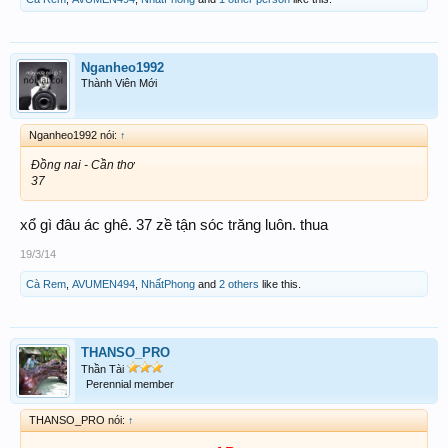
Nganheo1992
Thành Viên Mới
Nganheo1992 nói:
↑
Đồng nai - Cần thơ
37
xổ gì đâu ác ghê. 37 zề tận sóc trăng luôn. thua
19/3/14
Cà Rem
,
AVUMEN494
,
NhấtPhong
and
2 others
like this.
THANSO_PRO
Thần Tài
Perennial member
THANSO_PRO nói:
↑