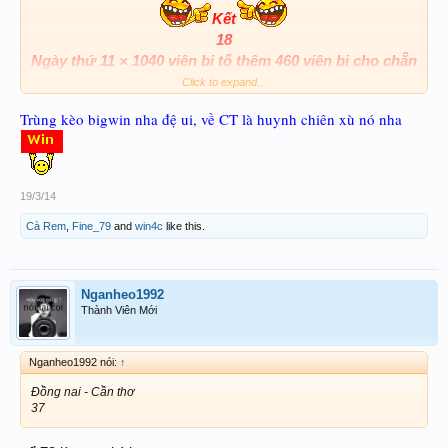
Kết
18
Ngày thứ 11 × 1040 viên bi tố thêm 460 viên bi cho chẵn
018
Click to expand...
418
Trùng kèo bigwin nha đệ ui, về CT là huynh chiên xù nó nha
618
918
Ab. 18-
-98
81
Xc. 618-918
19/3/14
Cà Rem
,
Fine_79
and
win4c
like this.
.ok.
Nganheo1992
Thành Viên Mới
Nganheo1992 nói:
↑
Đồng nai - Cần thơ
37