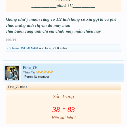
___________gluck !!!__________
không như ý muốn cũng có 1/2 tình hồng có xíu gọi là cà phê
chúc mừng anh chị em đả may mắn
chia buồn cùng anh chị em chưa may mắn chiều nay
19/3/14
Cà Rem
,
AVUMEN494
and
Fine_79
like this.
Fine_79
Thần Tài
Perennial member
Fine_79 nói:
↑
Sóc Trăng
38 * 83
Hên xui hén !