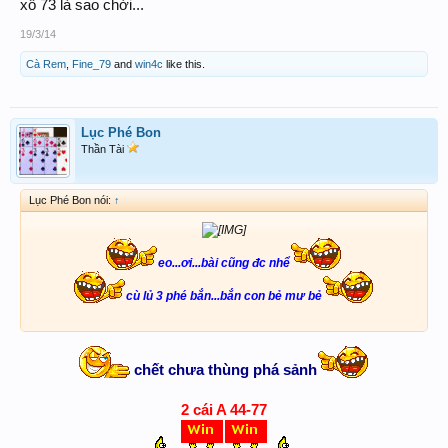
xổ 73 là sao chời...
19/3/14
Cà Rem
,
Fine_79
and
win4c
like this.
Lục Phé Bon
Thần Tài
Lục Phé Bon nói:
↑
eo...ơi...bài cũng đc nhể
cù lủ 3 phé bắn...bắn con bẻ mư bẻ
chết chưa thùng phá sảnh
2 cái A 44-77