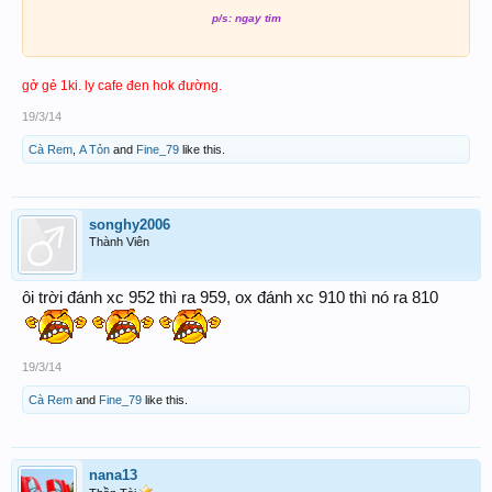
p/s: ngay tim
gở gẻ 1ki. ly cafe đen hok đường.
19/3/14
Cà Rem
,
A Tỏn
and
Fine_79
like this.
songhy2006
Thành Viên
ôi trời đánh xc 952 thì ra 959, ox đánh xc 910 thì nó ra 810
19/3/14
Cà Rem
and
Fine_79
like this.
nana13