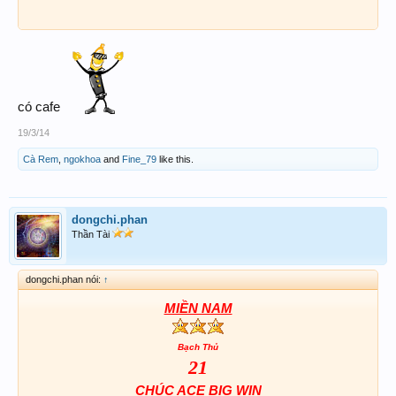
có cafe
19/3/14
Cà Rem
,
ngokhoa
and
Fine_79
like this.
dongchi.phan
Thần Tài
dongchi.phan nói:
↑
MIỀN NAM
Bạch Thủ
21
CHÚC ACE BIG WIN