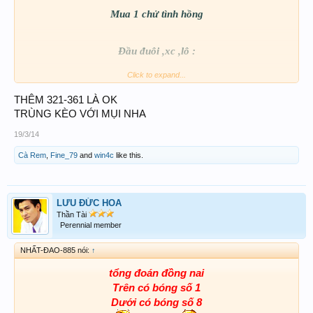
Mua 1 chử tình hồng
Đầu đuôi ,xc ,lô :
Click to expand...
21*61
THÊM 321-361 LÀ OK
TRÙNG KÈO VỚI MỤI NHA
721.761
19/3/14
Cà Rem
,
Fine_79
and
win4c
like this.
___________gluck !!!__________
LƯU ĐỨC HOA
Thần Tài
Perennial member
NHẤT-ĐAO-885 nói:
↑
tổng đoán đồng nai
Trên có bóng số 1
Dưới có bóng số 8