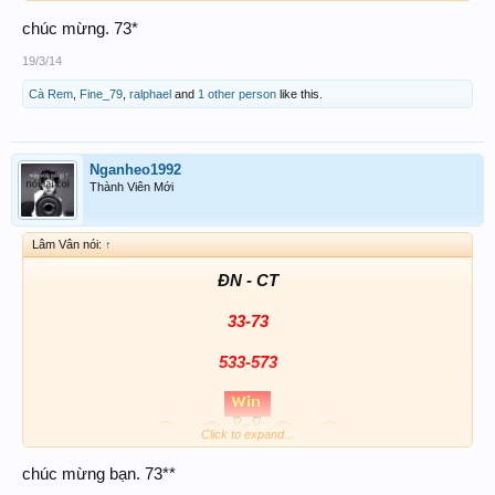
chúc mừng. 73*
19/3/14
Cà Rem
,
Fine_79
,
ralphael
and
1 other person
like this.
Nganheo1992
Thành Viên Mới
Lâm Vân nói:
↑
ĐN - CT
33-73
533-573
Click to expand...
chúc mừng bạn. 73**