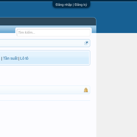
Đăng nhập | Đăng ký
i
|
Tần suất
|
Lô tô