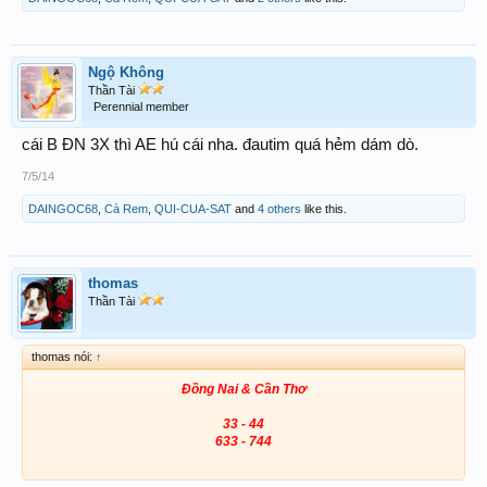
Ngộ Không
Thần Tài
Perennial member
cái B ĐN 3X thì AE hú cái nha. đautim quá hẻm dám dò.
7/5/14
DAINGOC68
,
Cà Rem
,
QUI-CUA-SAT
and
4 others
like this.
thomas
Thần Tài
thomas nói:
↑
Đồng Nai & Cần Thơ
33 - 44
633 - 744