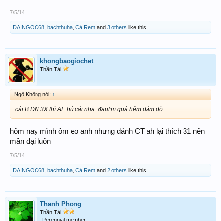
7/5/14
DAINGOC68
,
bachthuha
,
Cà Rem
and
3 others
like this.
khongbaogiochet
Thần Tài
Ngộ Không nói:
↑
cái B ĐN 3X thì AE hú cái nha. đautim quá hẻm dám dò.
hôm nay mình ôm eo anh nhưng đánh CT ah lại thích 31 nên
mần đại luôn
7/5/14
DAINGOC68
,
bachthuha
,
Cà Rem
and
2 others
like this.
Thanh Phong
Thần Tài
Perennial member