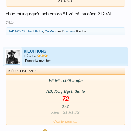
51 12 91
chúc mừng người anh em có 91 và cái ba càng 212 rồi!
7/5/14
DAINGOC68
,
bachthuha
,
Cà Rem
and
3 others
like this.
KIỀUPHONG
Thần Tài
Perennial member
KIỀUPHONG nói:
↑
Về trể , chốt muộn
AB, XC , Bạch thủ lô
72
372
xiên : 21.61.72
Click to expand...
Chúc ace may mắn đong đầy!