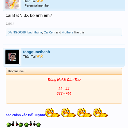
Thần Tài
Perennial member
cái B ĐN 3X ko anh em?
7/5/14
DAINGOC68
,
bachthuha
,
Cà Rem
and
4 others
like this.
tongquocthanh
Thần Tài
thomas nói:
↑
Đồng Nai & Cần Thơ
33 - 44
633 - 744
sao chính xác thế Huynh!