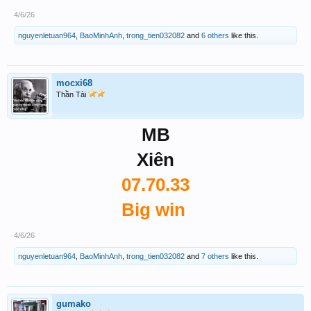
4/6/26
nguyenletuan964
,
BaoMinhAnh
,
trong_tien032082
and
6 others
like this.
mocxi68
Thần Tài
MB
Xiên
07.70.33
Big win
4/6/26
nguyenletuan964
,
BaoMinhAnh
,
trong_tien032082
and
7 others
like this.
gumako