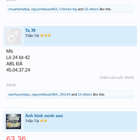
chuahethatbai
,
nguyenletuan964
,
Chicken leg
and
16 others
like this.
Ta 39
Thần Tài
Mb
Lô 24 lót 42
ABL ĐÁ
45.04.37.24
Chỉnh sửa cuối:
4/6/26
3/6/26
namhuynhdao
,
nguyenletuan964
,
JIN144
and
14 others
like this.
Ánh bình minh sun
Thần Tài
63.36