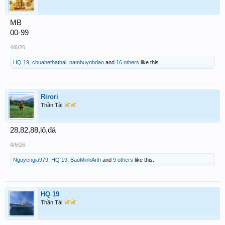
MB
00-99
4/6/26
HQ 19
,
chuahethatbai
,
namhuynhdao
and
16 others
like this.
Rirori
Thần Tài
28,82,88,lô,đá
4/6/26
Nguyengia979
,
HQ 19
,
BaoMinhAnh
and
9 others
like this.
HQ 19
Thần Tài