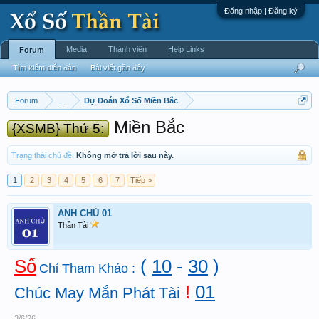
Đăng nhập | Đăng ký
Media
Thành viên
Help Links
Forum
Tìm kiếm diễn đàn
Bài viết gần đây
Forum
...
Dự Đoán Xổ Số Miền Bắc
Miền Bắc
{XSMB} Thứ 5:
Trạng thái chủ đề:
Không mở trả lời sau này.
1
2
3
4
5
6
7
Tiếp >
ANH CHỦ 01
Thần Tài
Số
(
10
-
30
)
Chỉ Tham Khảo :
!
01
Chúc May Mắn Phát Tài
3/6/26