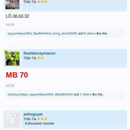
Thần Tài
LÔ.36.63.32
4/6/26
nguyenletuan964
,
BaoMinhAnh
,
trong_tien032082
and
5 others
like this.
thantaimaymanvn
Thần Tài
MB 70
4/6/26
namhuynhdao
,
nguyenletuan964
,
BaoMinhAnh
and
7 others
like this.
anhnguyet
Thần Tài
Enthusiastic member