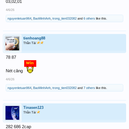
03,02,01
4/6/26
nguyenletuan964
,
BaoMinhAnh
,
trong_tien032082
and
6 others
like this.
tienhoang88
Thần Tài
78 87
Nét căng
4/6/26
nguyenletuan964
,
BaoMinhAnh
,
trong_tien032082
and
7 others
like this.
Tinasen123
Thần Tài
282 686 2cap