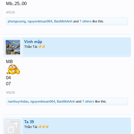
Mb..25..00
4/6/26
phongsuong
,
nguyenletuan964
,
BaoMinhAnh
and
7 others
like this.
Vinh mập
Thần Tài
MB
04
07
4/6/26
namhuynhdao
,
nguyenletuan964
,
BaoMinhAnh
and
7 others
like this.
Ta 39
Thần Tài