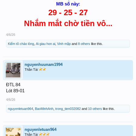
MB số này:
29 - 25 - 27
Nhắm mắt chờ tiền vô...
4/6/26
Kiếm tô cháo lòng
,
Ai giau hon ai
,
Vinh mập
and
8 others
like this.
nguyenhuunam1994
Thần Tài
ĐTL 84
Lót 89-01
4/6/26
nguyenletuan964
,
BaoMinhAnh
,
trong_tien032082
and
10 others
like this.
nguyenletuan964
Thần Tài