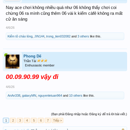
Nay ace chơi không nhiều quá như 06 không thấy chơi coi
chừng 06 ra mình cũng thêm 06 vài k kiếm càfê không ra mất
cử ăn sáng
4/6/26
Kiếm tô cháo lòng
,
JIN144
,
trong_tien032082
and
3 others
like this.
Phong Dế
Thần Tài
Enthusiastic member
00.09.90.99 vậy đi
4/6/26
AnAn338
,
galaxyMN
,
nguyenletuan964
and
10 others
like this.
(Bạn phải Đăng nhập hoặc Đăng ký để trả lời bài viết.)
1
2
3
4
5
6
7
Tiếp >