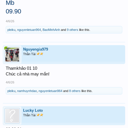
Mb
09.90
4/6/26
pleiku
,
nguyenletuan964
,
BaoMinhAnh
and
9 others
like this.
Nguyengia979
Thần Tài
Thamkhảo 01 10
Chúc cả nhà may mắn!
4/6/26
pleiku
,
namhuynhdao
,
nguyenletuan964
and
8 others
like this.
Lucky Loto
Thần Tài