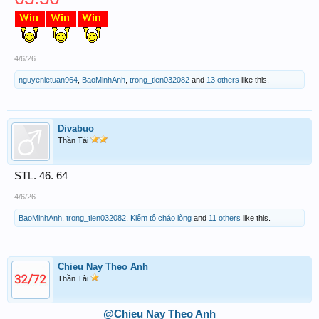
4/6/26
nguyenletuan964
,
BaoMinhAnh
,
trong_tien032082
and
13 others
like this.
Divabuo
Thần Tài
STL. 46. 64
4/6/26
BaoMinhAnh
,
trong_tien032082
,
Kiếm tô cháo lòng
and
11 others
like this.
Chieu Nay Theo Anh
Thần Tài
@Chieu Nay Theo Anh