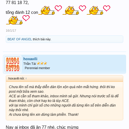
77 81 18 72,
tổng đánh 12 con
16/1/17
BEAT OF ANGEL
thích bài này.
hoxavili
Thần Tài
Perennial member
hoxavili nói:
↑
Chưa lên số mà thấy diễn đàn lộn xộn quá nên mất hứng. thôi thì ko
post một bữa xem sao.
ACE ai cần số tham khảo, inbox mình sẻ gửi. Nhưng nói trước số là để
tham khảo, còn chơi hay ko là tùy ACE.
với lại mình chỉ gửi số cho những người đã từng lên số trên diễn đàn
này thôi nhé.
Ai chưa từng lên xin đừng làm phiền. Thank!
Nay ai inbox đã ăn 77 nhé. chúc mừng