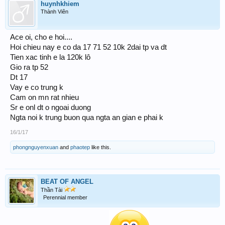
huynhkhiem
Thành Viên
Ace oi, cho e hoi....
Hoi chieu nay e co da 17 71 52 10k 2dai tp va dt
Tien xac tinh e la 120k lô
Gio ra tp 52
Dt 17
Vay e co trung k
Cam on mn rat nhieu
Sr e onl dt o ngoai duong
Ngta noi k trung buon qua ngta an gian e phai k
16/1/17
phongnguyenxuan
and
phaotep
like this.
BEAT OF ANGEL
Thần Tài
Perennial member