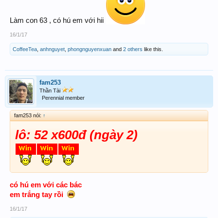
Làm con 63 , có hú em với hii
16/1/17
CoffeeTea
,
anhnguyet
,
phongnguyenxuan
and
2 others
like this.
fam253
Thần Tài
Perennial member
fam253 nói:
↑
lô: 52 x600đ (ngày 2)
có hú em với các bác
em trắng tay rồi
16/1/17