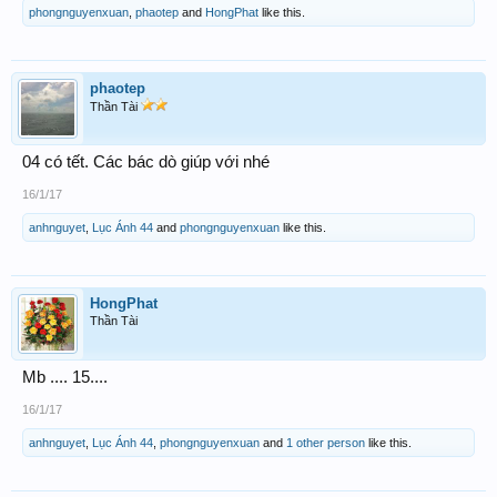
phongnguyenxuan
,
phaotep
and
HongPhat
like this.
phaotep
Thần Tài
04 có tết. Các bác dò giúp với nhé
16/1/17
anhnguyet
,
Lục Ánh 44
and
phongnguyenxuan
like this.
HongPhat
Thần Tài
Mb .... 15....
16/1/17
anhnguyet
,
Lục Ánh 44
,
phongnguyenxuan
and
1 other person
like this.