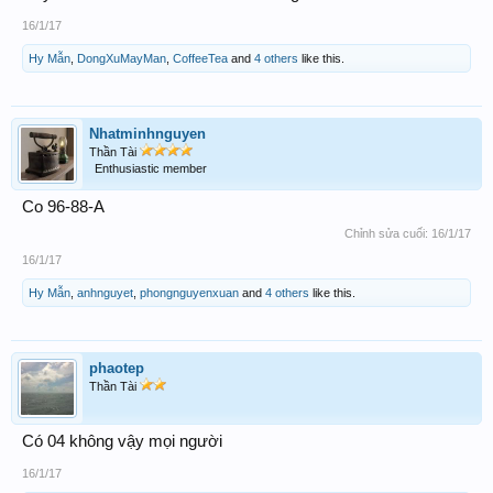
16/1/17
Hy Mẫn
,
DongXuMayMan
,
CoffeeTea
and
4 others
like this.
Nhatminhnguyen
Thần Tài
Enthusiastic member
Co 96-88-A
Chỉnh sửa cuối:
16/1/17
16/1/17
Hy Mẫn
,
anhnguyet
,
phongnguyenxuan
and
4 others
like this.
phaotep
Thần Tài
Có 04 không vậy mọi người
16/1/17