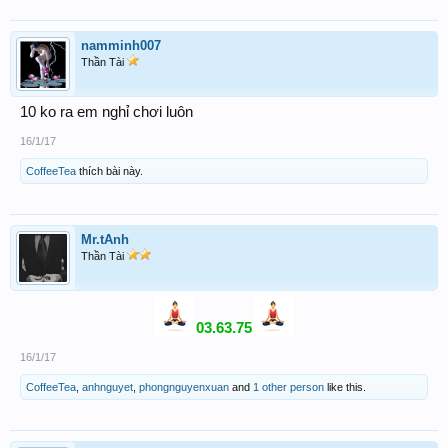
namminh007
Thần Tài
10 ko ra em nghỉ chơi luôn
16/1/17
CoffeeTea
thích bài này.
Mr.tAnh
Thần Tài
03.63.75
16/1/17
CoffeeTea
,
anhnguyet
,
phongnguyenxuan
and
1 other person
like this.