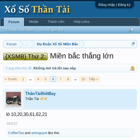
Đăng nhập | Đăng ký
Media
Thành viên
Help Links
Forum
Tìm kiếm diễn đàn
Bài viết gần đây
Forum
...
Dự Đoán Xổ Số Miền Bắc
Miền bắc thắng lớn
{XSMB} Thứ 2:
Trạng thái chủ đề:
Không mở trả lời sau này.
< Trước
1
←
4
5
6
7
8
→
10
Tiếp >
ThầnTàiBiếtBay
Thần Tài
lô 10,20,30,61,62,21
16/1/17
CoffeeTea
and
anhnguyet
like this.