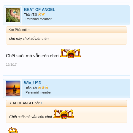
BEAT OF ANGEL
Thần Tài
Perennial member
Kim Phát nói:
↑
chú này chơi số bền hén
Chết suốt mà vẫn còn chơi
16/1/17
Win_USD
Thần Tài
Perennial member
BEAT OF ANGEL nói:
↑
Chết suốt mà vẫn còn chơi