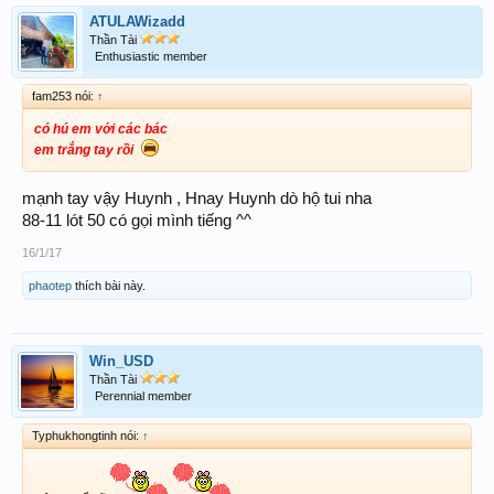
ATULAWizadd
Thần Tài
Enthusiastic member
fam253 nói:
↑
có hú em với các bác
em trắng tay rồi
mạnh tay vậy Huynh , Hnay Huynh dò hộ tui nha
88-11 lót 50 có gọi mình tiếng ^^
16/1/17
phaotep
thích bài này.
Win_USD
Thần Tài
Perennial member
Typhukhongtinh nói:
↑