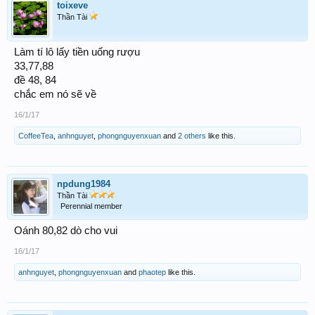
toixeve
Thần Tài
Làm tí lô lấy tiền uống rượu
33,77,88
đề 48, 84
chắc em nó sẽ về
16/1/17
CoffeeTea
,
anhnguyet
,
phongnguyenxuan
and
2 others
like this.
npdung1984
Thần Tài
Perennial member
Oánh 80,82 dò cho vui
16/1/17
anhnguyet
,
phongnguyenxuan
and
phaotep
like this.