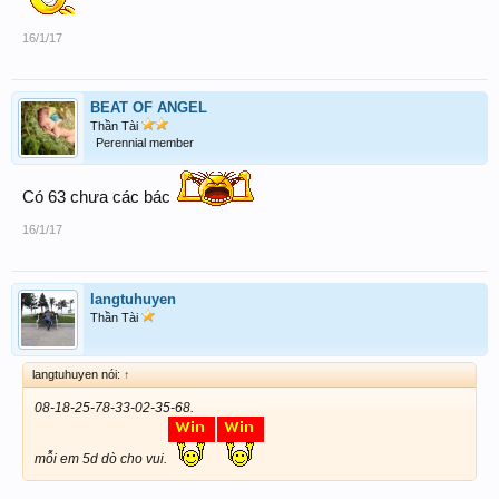
16/1/17
BEAT OF ANGEL
Thần Tài
Perennial member
Có 63 chưa các bác
16/1/17
langtuhuyen
Thần Tài
langtuhuyen nói:
↑
08-18-25-78-33-02-35-68.
mỗi em 5d dò cho vui.