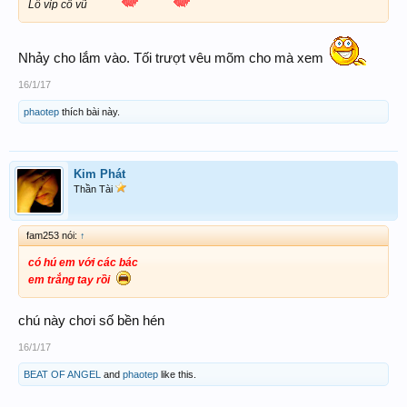
Lô vip cổ vũ
Nhảy cho lắm vào. Tối trượt vêu mõm cho mà xem
16/1/17
phaotep
thích bài này.
Kim Phát
Thần Tài
fam253 nói:
↑
có hú em với các bác
em trắng tay rồi
chú này chơi số bền hén
16/1/17
BEAT OF ANGEL
and
phaotep
like this.