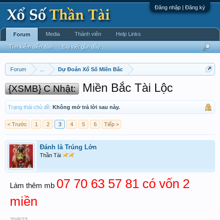
Đăng nhập | Đăng ký
Media
Thành viên
Help Links
Forum
Tìm kiếm diễn đàn
Bài viết gần đây
Forum
...
Dự Đoán Xổ Số Miền Bắc
Miền Bắc Tài Lộc
{XSMB} C Nhật:
Trạng thái chủ đề:
Không mở trả lời sau này.
< Trước
1
2
3
4
5
6
Tiếp >
Đánh là Trúng Lớn
Thần Tài
07 70 63 57 81 có vốn 2
Làm thêm mb
miền
20/8/23