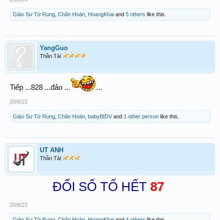
Giáo Sư Tờ Rung
,
Chân Hoàn
,
HoangKhai
and
5 others
like this.
YangGuo
Thần Tài
Tiếp ...828 ...đảo ...
...
20/8/23
Giáo Sư Tờ Rung
,
Chân Hoàn
,
babyBIDV
and
1 other person
like this.
UT ANH
Thần Tài
ĐỔI SỐ TỐ HẾT
87
20/8/23
Giáo Sư Tờ Rung
,
Chân Hoàn
,
HoangKhai
and
4 others
like this.