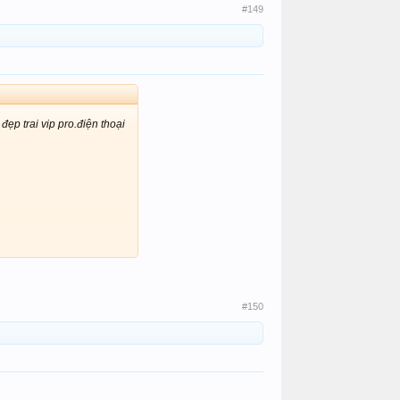
#149
đẹp trai vip pro.điện thoại
#150