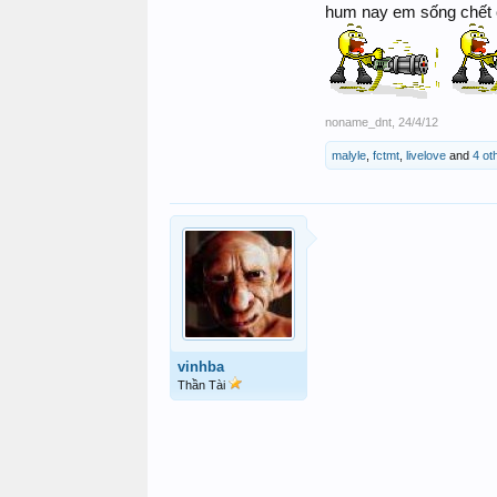
hum nay em sống chết c
noname_dnt
,
24/4/12
malyle
,
fctmt
,
livelove
and
4 ot
vinhba
Thần Tài