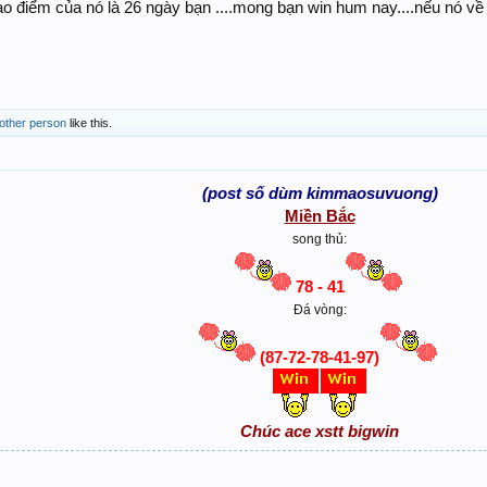
ao điểm của nó là 26 ngày bạn ....mong bạn win hum nay....nếu nó về c
 other person
like this.
(post số dùm kimmaosuvuong)
Miền Bắc
song thủ:
78 - 41
Đá vòng:
(87-72-78-41-97)
Chúc ace xstt bigwin