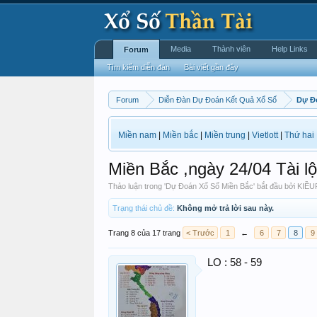
Media
Thành viên
Help Links
Forum
Tìm kiếm diễn đàn
Bài viết gần đây
Forum
Diễn Đàn Dự Đoán Kết Quả Xổ Số
Dự Đ
Miền nam
|
Miền bắc
|
Miền trung
|
Vietlott
|
Thứ hai
Miền Bắc ,ngày 24/04 Tài 
Thảo luận trong '
Dự Đoán Xổ Số Miền Bắc
' bắt đầu bởi
KIỀ
Trạng thái chủ đề:
Không mở trả lời sau này.
Trang 8 của 17 trang
< Trước
1
←
6
7
8
9
LO : 58 - 59