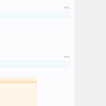
#141
#142