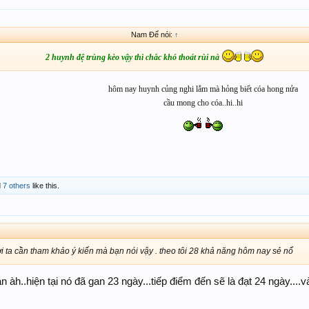
Nam Đế nói:
↑
2 huynh đệ trùng kèo vậy thì chắc khó thoát rùi nà
hôm nay huynh củng nghi lắm mà hỏng biết cóa hong nửa
cầu mong cho cóa..hi..hi
d
7 others
like this.
i ta cần tham khảo ý kiến mà bạn nói vậy . theo tôi 28 khả năng hôm nay sẻ nổ
 àh..hiện tại nó đã gan 23 ngày...tiếp điểm đến sẽ là đạt 24 ngày....