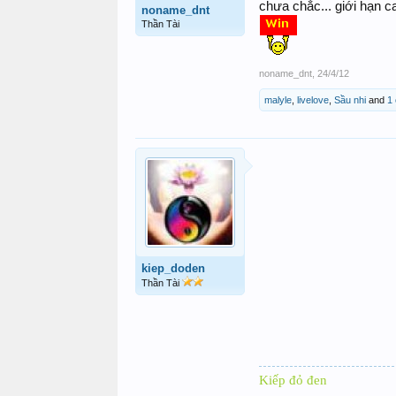
chưa chắc... giới hạn c
noname_dnt
Thần Tài
noname_dnt
,
24/4/12
malyle
,
livelove
,
Sầu nhi
and
1
kiep_doden
Thần Tài
Kiếp đỏ đen