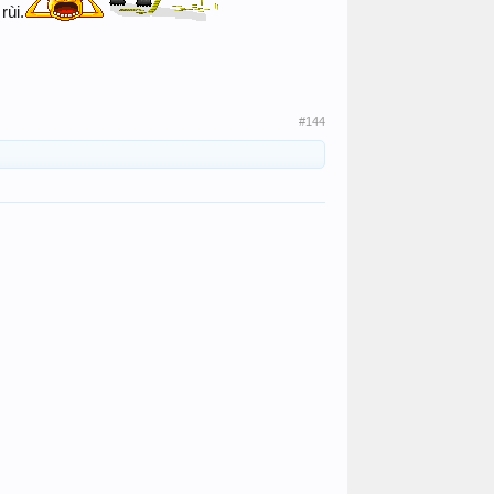
rùi.
#144