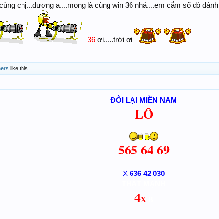
Chúc ACE diễn đàn big win mỗi ngày!
ùng chị...dương a....mong là cùng win 36 nhá....em cắm sổ đỏ đánh 
36
ơi.....trời ơi
hers
like this.
ĐÒI LẠI MIỀN NAM
LÔ
565 64 69
636 42 030
X
THẬT MẠNH
4
X
B