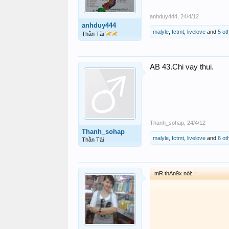
anhduy444
,
24/4/12
anhduy444
malyle
,
fctmt
,
livelove
and
5 ot
Thần Tài
AB 43.Chi vay thui.
Thanh_sohap
,
24/4/12
Thanh_sohap
malyle
,
fctmt
,
livelove
and
6 ot
Thần Tài
mR thAn9x nói:
↑