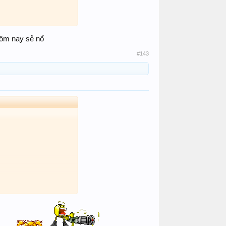
hôm nay sẻ nổ
#143