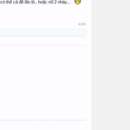
ó thể cả đề lẫn lô.. hoặc nổ 2 nháy...
#148