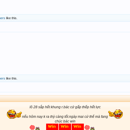
hers
like this.
hers
like this.
lô 28 sắp hết khung r.bác cứ gấp thếp hết lực
nếu hôm nay k ra thỳ càng tốt.ngày mai cứ thế mà fang
chúc bác win