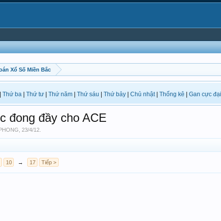
oán Xổ Số Miền Bắc
|
Thứ ba
|
Thứ tư
|
Thứ năm
|
Thứ sáu
|
Thứ bảy
|
Chủ nhật
|
Thống kê
|
Gan cực đạ
lộc đong đầy cho ACE
UPHONG
,
23/4/12
.
10
→
17
Tiếp >