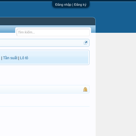
Đăng nhập | Đăng ký
i
|
Tần suất
|
Lô tô