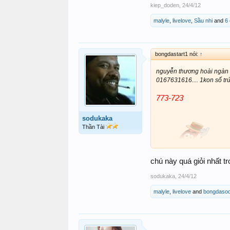
kiep_doden
,
24/4/12
malyle
,
livelove
,
Sầu nhi
and
6 
bongdastart1 nói:
↑
nguyễn thương hoài ngàn
0167631616.... 1kon số trứn
773-723
sodukaka
Thần Tài
chú này quá giỏi nhất 
sodukaka
,
24/4/12
malyle
,
livelove
and
bongdaso