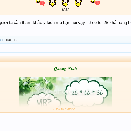
Thân​
gười ta cần tham khảo ý kiến mà bạn nói vậy . theo tôi 28 khả năng 
hers
like this.
Quảng Ninh
Click to expand...