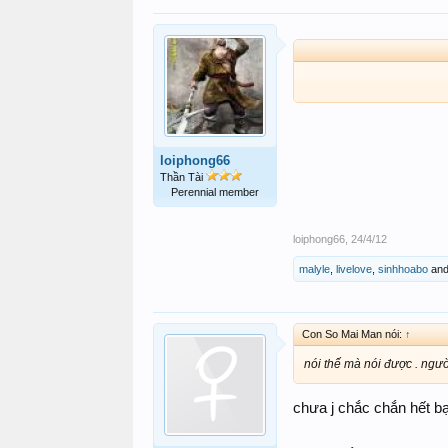
loiphong66
Thần Tài
Perennial member
loiphong66
,
24/4/12
malyle
,
livelove
,
sinhhoabo
an
Con So Mai Man nói:
↑
nói thế mà nói được . ngườ
chưa j chắc chắn hết bạn