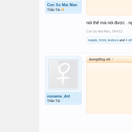
Con So Mai Man
Thần Tài
nói thế mà nói được . n
Con So Mai Man
,
24/4/12
malyle
,
fctmt
,
livelove
and
4 ot
duong30sg nói:
↑
noname_dnt
Thần Tài