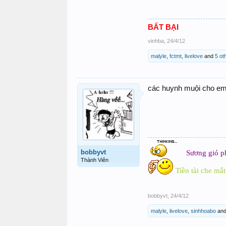
BẤT BẠI
vinhba
,
24/4/12
malyle
,
fctmt
,
livelove
and
5 ot
các huynh muội cho em 
bobbyvt
Sương gió ph
Thành Viên
Tiền tài che mắt
bobbyvt
,
24/4/12
malyle
,
livelove
,
sinhhoabo
an