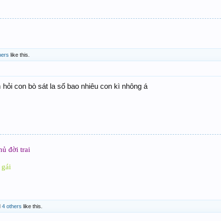
hers
like this.
hỏi con bò sát la số bao nhiêu con kì nhông á
ủ đời trai
 gái
d
4 others
like this.