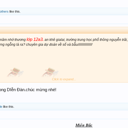
others
like this.
lớp 12a3.
 năm nhớ thương
an khê gialai, trường trung học phổ thông nguyễn trãi, 
g ngỗng là ra? chuyên gia dự đoán về số và bẫu/////////////////
Click to expand...
trong DIễn Đàn.chúc mừng nhé!
de
like this.
Miền Bắc