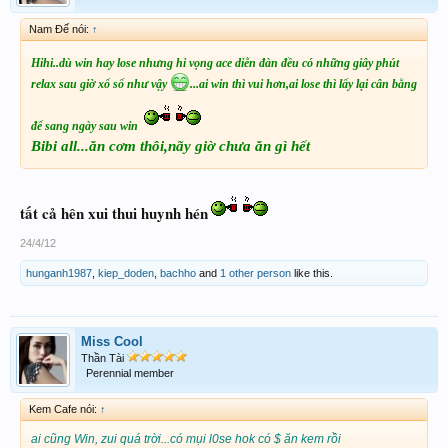
Nam Đế nói:
↑
Hihi..dù win hay lose nhưng hi vọng ace diễn đàn đều có những giây phút
relax sau giờ xổ số như vậy
...ai win thì vui hơn,ai lose thì lấy lại cân bằng
để sang ngày sau win
Bibi all...ăn cơm thôi,nãy giờ chưa ăn gì hết
tất cả hên xui thui huynh hén
24/4/12
hunganh1987
,
kiep_doden
,
bachho
and
1 other person
like this.
Miss Cool
Thần Tài
Perennial member
Kem Cafe nói:
↑
ai cũng Win, zui quá trời...có mụi l0se hok có $ ăn kem rồi