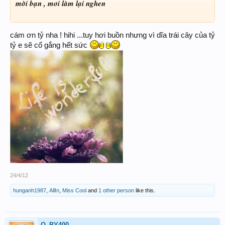
mời bạn , mơi làm lại nghen
cám ơn tỷ nha ! hihi ...tuy hơi buồn nhưng vì dĩa trái cây của tỷ
tỷ e sẽ cố gắng hết sức
24/4/12
hunganh1987
,
AllIn
,
Miss Cool
and
1 other person
like this.
Q_PY400