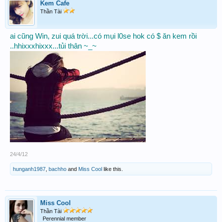
Kem Cafe
Thần Tài
ai cũng Win, zui quá trời...có mụi l0se hok có $ ăn kem rồi
..hhixxxhixxx...tủi thân ~_~
24/4/12
hunganh1987
,
bachho
and
Miss Cool
like this.
Miss Cool
Thần Tài
Perennial member