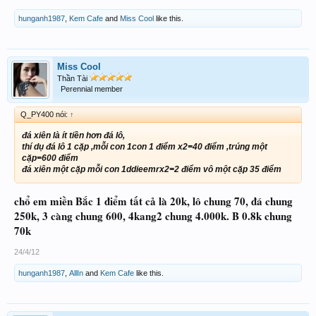
hunganh1987
,
Kem Cafe
and
Miss Cool
like this.
Miss Cool
Thần Tài
Perennial member
Q_PY400 nói:
↑
đá xiên là ít tiền hơn đá lô,
thí dụ đá lô 1 cặp ,mỗi con 1con 1 điểm x2=40 điểm ,trúng một
cặp=600 điểm
đá xiên một cặp mỗi con 1ddieemrx2=2 điểm vô một cặp 35 điểm
chổ em miền Bắc 1 điểm tất cả là 20k, lô chung 70, đá chung
250k, 3 càng chung 600, 4kang2 chung 4.000k. B 0.8k chung
70k
24/4/12
hunganh1987
,
AllIn
and
Kem Cafe
like this.