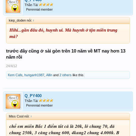
Thần Tài
Perennial member
kiep_doden nói:
↑
Hihi...gần đâu đó, huynh ui. Mà huynh ở tận miền trung
mà?
trước đây cũng ở sài gòn trên 10 năm về MT nay hơn 13
năm rồi
24/4/12
Kem Cafe
,
hunganh1987
,
AllIn
and
2 others
like this.
Q_PY400
Thần Tài
Perennial member
Miss Cool nói:
↑
chổ em miền Bắc 1 điểm tất cả là 20k, lô chung 70, đá
chung 250k, 3 càng chung 600, 4kang2 chung 4.000k. B