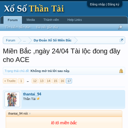
Đăng nhập | Đăng ký
Media
Thành viên
Help Links
Forum
Tìm kiếm diễn đàn
Bài viết gần đây
Forum
...
Dự Đoán Xổ Số Miền Bắc
Miền Bắc ,ngày 24/04 Tài lộc đong đầy
cho ACE
Trạng thái chủ đề:
Không mở trả lời sau này.
< Trước
1
←
12
13
14
15
16
17
thantai_94
Thần Tài
thantai_94 nói:
↑
lô tô miền bắc