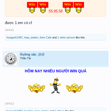
55.95.58
được 1 em có cf
24/4/12
hunganh1987
,
kiep_doden
,
Kem Cafe
and
1 other person
like this.
Xuống xác_@@
Thần Tài
HÔM NAY NHIỀU NGƯỜI WIN QUÁ
24/4/12
hunganh1987
,
bachho
,
kiep_doden
and
2 others
like this.