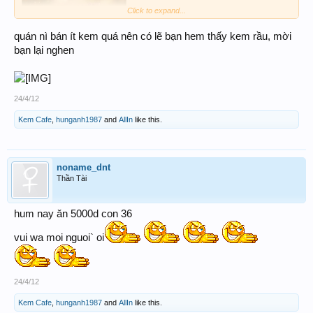
Click to expand...
quán nì bán ít kem quá nên có lẽ bạn hem thấy kem rầu, mời
bạn lại nghen
24/4/12
Kem Cafe
,
hunganh1987
and
AllIn
like this.
noname_dnt
Thần Tài
hum nay ăn 5000d con 36
vui wa moi nguoi` oi
24/4/12
Kem Cafe
,
hunganh1987
and
AllIn
like this.