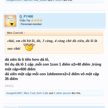
Q_PY400
Thần Tài
Perennial member
Miss Cool nói:
↑
chài, em chỉ bít lô, đá, 3 càng, 4 càng chớ đá xiên, đá lô là
sao chài
đá xiên là ít tiền hơn đá lô,
thí dụ đá lô 1 cặp ,mỗi con 1con 1 điểm x2=40 điểm ,trúng
một cặp=600 điểm
đá xiên một cặp mỗi con 1ddieemrx2=2 điểm vô một cặp
35 điểm
24/4/12
hunganh1987
,
Miss Cool
,
Kem Cafe
and
1 other person
like this.