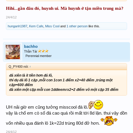
Hihi...gần đâu đó, huynh ui. Mà huynh ở tận miền trung mà?
24/4/12
hunganh1987
,
Kem Cafe
,
Miss Cool
and
1 other person
like this.
bachho
Thần Tài
Perennial member
Q_PY400 nói:
↑
đá xiên là ít tiền hơn đá lô,
thí dụ đá lô 1 cặp ,mỗi con 1con 1 điểm x2=40 điểm ,trúng một
cặp=600 điểm
đá xiên một cặp mỗi con 1ddieemrx2=2 điểm vô một cặp 35 điểm
UH nải giờ em cũng tưởng misscool đá lô.
vậy là chổ em cò số đá cao quá rồi mất tới 8d lận. thui vậy dồn
vốn nhiều qua đánh lô 1k=22d trúng 80d đở hơn.
24/4/12