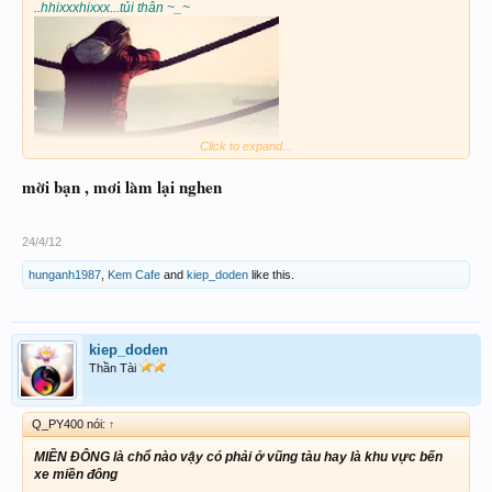
..hhixxxhixxx...tủi thân ~_~
Click to expand...
mời bạn , mơi làm lại nghen
24/4/12
hunganh1987
,
Kem Cafe
and
kiep_doden
like this.
kiep_doden
Thần Tài
Q_PY400 nói:
↑
MIỀN ĐÔNG là chổ nào vậy có phải ở vũng tàu hay là khu vực bến
xe miền đông