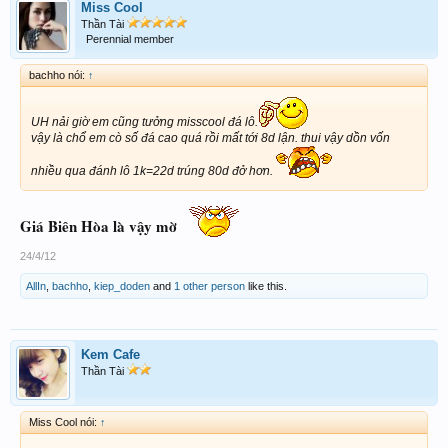
Miss Cool
Thần Tài
Perennial member
bachho nói:
↑
UH nải giờ em cũng tưởng misscool đá lô.
vậy là chổ em cò số đá cao quá rồi mất tới 8d lận. thui vậy dồn vốn
nhiều qua đánh lô 1k=22d trúng 80d đở hơn.
Giá Biên Hòa là vậy mờ
24/4/12
AllIn
,
bachho
,
kiep_doden
and
1 other person
like this.
Kem Cafe
Thần Tài
Miss Cool nói:
↑