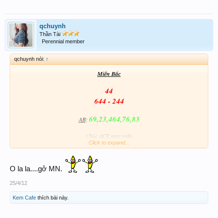
qchuynh
Thần Tài
Perennial member
qchuynh nói:
↑
Miền Bắc
44
644 - 244
69,23,464,76,83
AB
:
Chúc ACE may mắn
Click to expand...
O la la....gở MN.
Số nuôi
:
36,63,336,363
25/4/12
Kem Cafe
thích bài này.