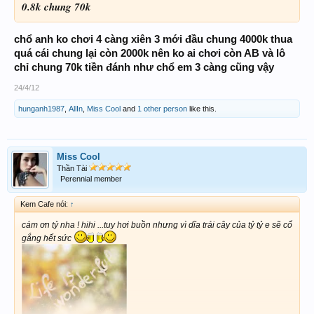
0.8k chung 70k
chổ anh ko chơi 4 càng xiên 3 mới đầu chung 4000k thua
quá cái chung lại còn 2000k nên ko ai chơi còn AB và lô
chỉ chung 70k tiền đánh như chổ em 3 càng cũng vậy
24/4/12
hunganh1987
,
AllIn
,
Miss Cool
and
1 other person
like this.
Miss Cool
Thần Tài
Perennial member
Kem Cafe nói:
↑
cám ơn tỷ nha ! hihi ...tuy hơi buồn nhưng vì dĩa trái cây của tỷ tỷ e sẽ cố
gắng hết sức