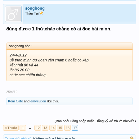
songhong
Thần Tài
đúng được 1 thứ,chăc chẳng có ai đọc bài mình,
songhong nói:
↑
24/4/2012
đề theo mình dự đoán vẫn chạm 6 hoặc có kép.
kết nhất 86 và 44
lô; 86 20 00
chúc ace chiến thắng,
25/4/12
Kem Cafe
and
emyeutien
like this.
(Bạn phải Đăng nhập hoặc Đăng ký để trả lời bài viết.)
< Trước
1
←
12
13
14
15
16
17
Trạng thái chủ đề:
Không mở trả lời sau này.