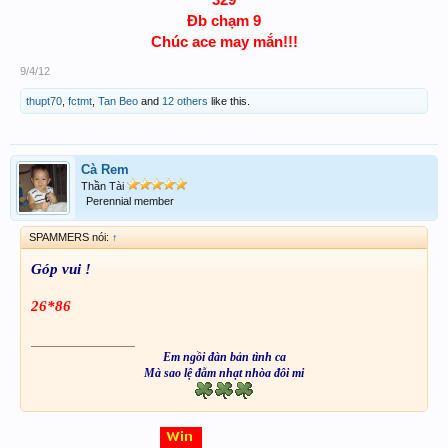
Đb chạm 9
Chúc ace may mắn!!!
9/4/12
thupt70
,
fctmt
,
Tan Beo
and
12 others
like this.
Cà Rem
Thần Tài
Perennial member
SPAMMERS nói:
↑
Góp vui !
26*86
_______________
Em ngồi đàn bản tình ca
Mà sao lệ đẫm nhạt nhòa đôi mi