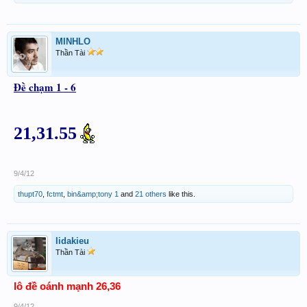
MINHLO
Thần Tài
Đề chạm 1 - 6
21,31.55
9/4/12
thupt70
,
fctmt
,
bin&amp;tony 1
and
21 others
like this.
lidakieu
Thần Tài
lô đề oánh mạnh 26,36
9/4/12