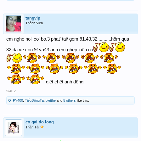
tungvip
Thành Viên
em nghe noi' co' bo.3 phat' tai/ gom 91,43,32...........hôm qua
32 da ve con 91va43.anh em ghep xiên na
giêt chêt anh dông
9/4/12
Q_PY400
,
TiểuĐôngTà
,
bietthe
and
5 others
like this.
co gai do long
Thần Tài