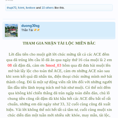
thupt70
,
fctmt
,
livelove
and
10 others
like this.
duong30sg
Thần Tài
THAM GIA NHẬN TÀI LỘC MIỀN BẮC
Lời đầu tiên cho muội gửi lời chúc mừng tất cả các ACE đêm
qua đã trúng lớn cầu lô đã ăn qua ngày thứ 16 của muội là 2 em
08
rất đậm đà, cảm ơn
Smod_03
hôm qua đã đưa bài muội lên
mở bát lấy lộc cho toàn thể ACE, cảm ơn những ACE nào sau
khi xem kết quả đã nhắn tin, điện thoại chúc mừng mình mở bát
thành công. Đó là một sự động viên rất lớn đối với những người
lần đầu tiên lãnh trọng trách mở bát như muội. Có thể nói đêm
qua không khí chiến thắng đã tràn ngập toàn diễn đàn, chủ lô
chung tiền cũng rất đậm đà khi hầu hết các ACE đều bắt số rất
chuẩn, những em dài ngày như 33, 32 cuối cùng cũng đã xuất
hiện. Vài lời không thể nói hết tất cả tâm tư, cuối cùng muội xin
chúc diễn đàn một tuần mới nhiều sức khỏe, may mắn, tài lộc,