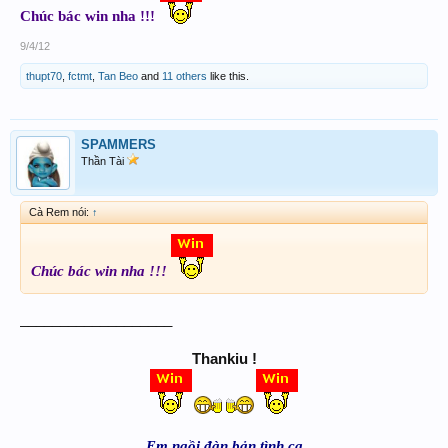
Chúc bác win nha !!!
9/4/12
thupt70
,
fctmt
,
Tan Beo
and
11 others
like this.
SPAMMERS
Thần Tài
Cà Rem nói:
↑
Chúc bác win nha !!!
___________________
Thankiu !
Em ngồi đàn bản tình ca