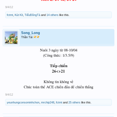
9/4/12
fctmt
,
Kút Kít
,
TiểuĐôngTà
and
14 others
like this.
Song_Long
Thần Tài
Nuôi 3 ngày từ 08-10/04
(Công thức: 1/3.5/9)
Tiếp chiến
26<>21
Không tin không về
Chúc toàn thể ACE chiến đấu để chiến thắng
9/4/12
yeunhungconsominhchon
,
mrchip248
,
fctmt
and
25 others
like this.