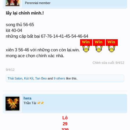
Perennial member
lấy lại chính mình.!
song thủ 56-65
lót 40-04
những cặp bất bại 67-76-14-41-45-54-46-64
xiên 3 56-46 với những con còn lại.win.
mong ace chọn chính xác nhá.
Chỉnh sửa cuối:
9/4/12
9/4/12
Thái Salon
,
Kút Kít
,
Tan Beo
and
9 others
like this.
hera
Thần Tài
Lô
29
329