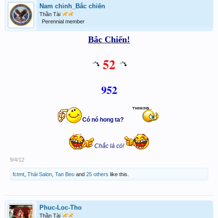
Nam chinh_Bắc chiến
Thần Tài
Perennial member
Bắc Chiến!
52
952
Có nó hong ta?
Chắc là có!
9/4/12
fctmt
,
Thái Salon
,
Tan Beo
and
25 others
like this.
Phuc-Loc-Tho
Thần Tài