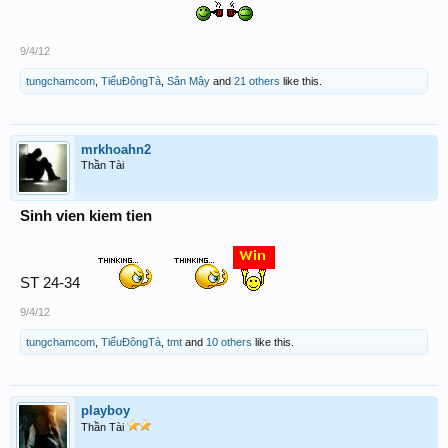
9/4/12
tungchamcom
,
TiểuĐôngTà
,
Sân Mây
and
21 others
like this.
mrkhoahn2
Thần Tài
Sinh vien kiem tien
ST 24-34
9/4/12
tungchamcom
,
TiểuĐôngTà
,
tmt
and
10 others
like this.
playboy
Thần Tài