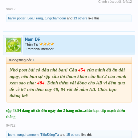
Chỉnh sửa cuối:
9/4/12
9/4/12
harry potter
,
Lee.Trang
,
tungchamcom
and
13 others
like this.
Nam Đế
Thần Tài
Perennial member
duong30sg nói:
↑
Nhớ post bài có dấu nhé bạn! Cầu
454
của mình đã ăn dài
ngày, nếu bạn sợ sập cầu thì tham khảo cầu thứ 2 của mình
xem sao nha:
484
. Đánh thêm vài đồng cho AB vì đêm qua
đề về 64 nên đêm nay 48, 84 rất dễ nằm AB. Chúc bạn
thắng lợi!
cặp 48.84 đang nổ rất đều ngày thứ 2 hàng tuần...chúc bạn tiếp mạch chiến
thắng
9/4/12
fctmt
,
tungchamcom
,
TiểuĐôngTà
and
15 others
like this.