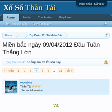
Đăng nhập | Đăng ký
Media
Thành viên
Help Links
Forum
Tìm kiếm diễn đàn
Bài viết gần đây
Forum
...
Dự Đoán Xổ Số Miền Bắc
Miền bắc ngày 09/04/2012 Đầu Tuần
Thắng Lớn
Trạng thái chủ đề:
Không mở trả lời sau này.
< Trước
1
2
3
4
5
6
→
13
Tiếp >
wonbin
Thần Tài
Perennial member
.............
74