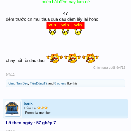
miền bắt đêm nay lụm nè​
47
đêm trước cn mụi thua quá đau đêm lấy lại hoho
cháy nốt rồi đau đau
Chỉnh sửa cuối:
9/4/12
9/4/12
fctmt
,
Tan Beo
,
TiểuĐôngTà
and
8 others
like this.
bank
Thần Tài
Perennial member
Lô theo ngày : 57 ghép 7