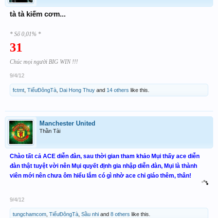
tà tà kiếm cơm...
* Số 0,01% *
31
Chúc mọi người BIG WIN !!!
9/4/12
fctmt
,
TiểuĐôngTà
,
Dai Hong Thuy
and
14 others
like this.
Manchester United
Thần Tài
Chào tất cả ACE diễn đàn, sau thời gian tham khảo Mụi thấy ace diễn
đàn thật tuyệt vời nên Mụi quyết định gia nhập diễn đàn, Mụi là thành
viên mới nên chưa ôm hiểu lắm có gì nhờ ace chỉ giáo thêm, thân!
9/4/12
tungchamcom
,
TiểuĐôngTà
,
Sầu nhi
and
8 others
like this.