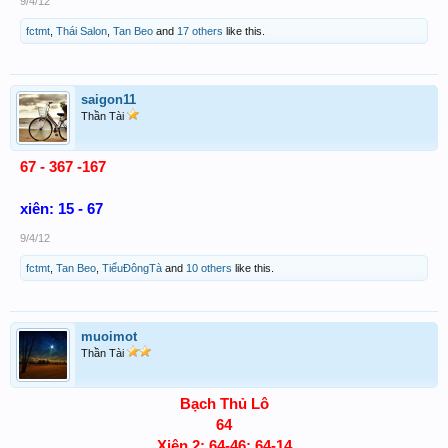
9/4/12
fctmt
,
Thái Salon
,
Tan Beo
and
17 others
like this.
saigon11
Thần Tài
67 - 367 -167
xiên: 15 - 67
9/4/12
fctmt
,
Tan Beo
,
TiểuĐôngTà
and
10 others
like this.
muoimot
Thần Tài
Bạch Thủ Lô
64
Xiên 2: 64-46; 64-14