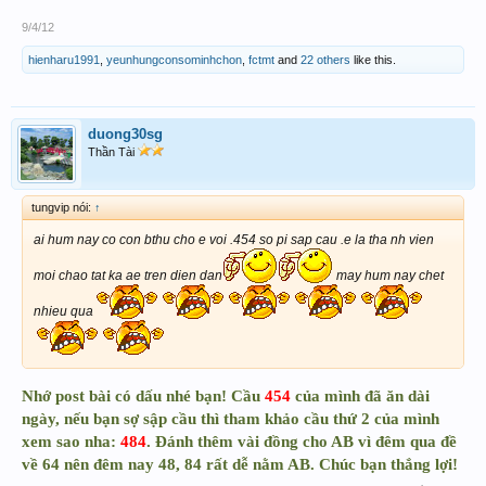
9/4/12
hienharu1991
,
yeunhungconsominhchon
,
fctmt
and
22 others
like this.
duong30sg
Thần Tài
tungvip nói:
↑
ai hum nay co con bthu cho e voi .454 so pi sap cau .e la tha nh vien
moi chao tat ka ae tren dien dan
may hum nay chet
nhieu qua
Nhớ post bài có dấu nhé bạn! Cầu
454
của mình đã ăn dài
ngày, nếu bạn sợ sập cầu thì tham khảo cầu thứ 2 của mình
xem sao nha:
484
. Đánh thêm vài đồng cho AB vì đêm qua đề
về 64 nên đêm nay 48, 84 rất dễ nằm AB. Chúc bạn thắng lợi!