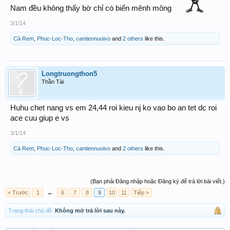
Nam đều không thấy bờ chỉ có biển mênh mông
3/1/14
Cà Rem
,
Phuc-Loc-Tho
,
cantiennuoivo
and
2 others
like this.
Longtruongthon5
Thần Tài
Huhu chet nang vs em 24,44 roi kieu nj ko vao bo an tet dc roi
ace cuu giup e vs
3/1/14
Cà Rem
,
Phuc-Loc-Tho
,
cantiennuoivo
and
2 others
like this.
(Bạn phải Đăng nhập hoặc Đăng ký để trả lời bài viết.)
< Trước
1
←
6
7
8
9
10
11
Tiếp >
Trạng thái chủ đề:
Không mở trả lời sau này.