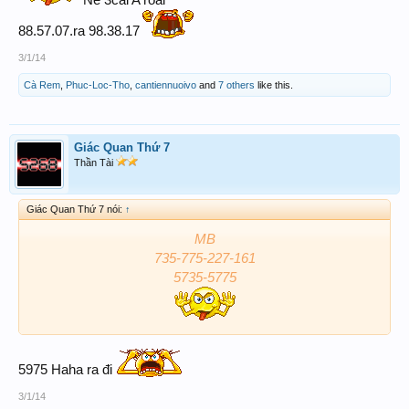
88.57.07.ra 98.38.17
3/1/14
Cà Rem
,
Phuc-Loc-Tho
,
cantiennuoivo
and
7 others
like this.
Giác Quan Thứ 7
Thần Tài
Giác Quan Thứ 7 nói:
↑
MB
735-775-227-161
5735-5775
5975 Haha ra đi
3/1/14