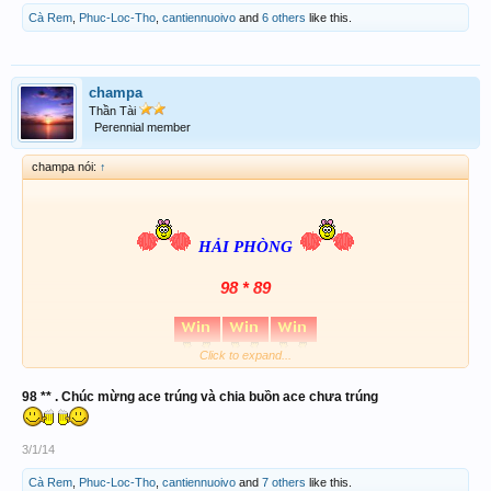
Cà Rem
,
Phuc-Loc-Tho
,
cantiennuoivo
and
6 others
like this.
champa
Thần Tài
Perennial member
champa nói:
↑
HẢI PHÒNG
98 * 89
Click to expand...
98 ** . Chúc mừng ace trúng và chia buồn ace chưa trúng
3/1/14
Cà Rem
,
Phuc-Loc-Tho
,
cantiennuoivo
and
7 others
like this.