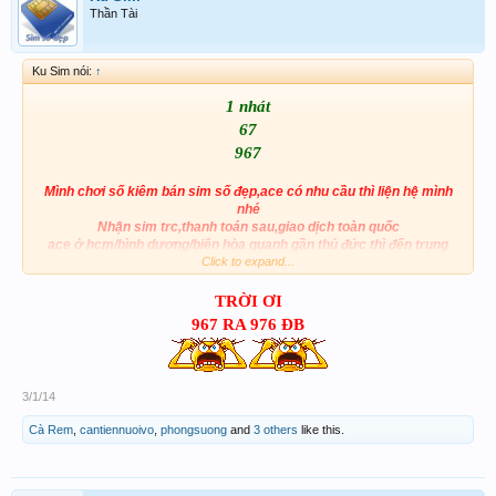
Thần Tài
Ku Sim nói:
↑
1 nhát
67
967
Mình chơi số kiêm bán sim số đẹp,ace có nhu cầu thì liện hệ mình
nhé
Nhận sim trc,thanh toán sau,giao dịch toàn quốc
ace ở hcm/bình dương/biên hòa quanh gần thủ đức thì đến trung
Click to expand...
tâm lấy sim.
ace có nhu cầu thì vào link dưới chử kí
xin cảm ơn
TRỜI ƠI
p/s:vui lòng ko trích bài​
967 RA 976 ĐB
3/1/14
Cà Rem
,
cantiennuoivo
,
phongsuong
and
3 others
like this.