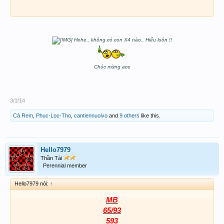
Hehe.. không có con X4 nào.. Hiểu luôn !!
Chúc mừng ace
3/1/14
Cà Rem
,
Phuc-Loc-Tho
,
cantiennuoivo
and
9 others
like this.
Hello7979
Thần Tài
Perennial member
Hello7979 nói:
↑
MB
65/93
593