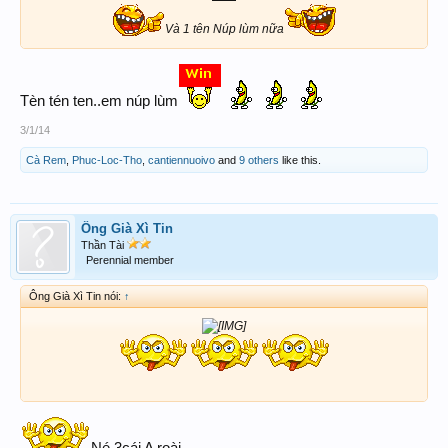
Và 1 tên Núp lùm nữa
Tèn tén ten..em núp lùm
3/1/14
Cà Rem
,
Phuc-Loc-Tho
,
cantiennuoivo
and
9 others
like this.
Ông Già Xì Tin
Thần Tài
Perennial member
Ông Già Xì Tin nói:
↑
Né 3cái A roài