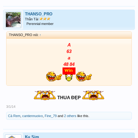
THANSO_PRO
Thần Tài
Perennial member
THANSO_PRO nói:
↑
A
63
a
48 84
THUA ĐẸP
3/1/14
Cà Rem
,
cantiennuoivo
,
Fine_79
and
2 others
like this.
Ku Sim