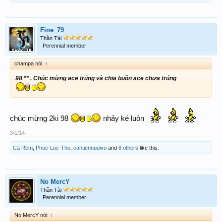
Fine_79
Thần Tài
Perennial member
champa nói:
↑
98 ** . Chúc mừng ace trúng và chia buồn ace chưa trúng
chúc mừng 2ki 98
nhảy ké luôn
3/1/14
Cà Rem
,
Phuc-Loc-Tho
,
cantiennuoivo
and
6 others
like this.
No MercY
Thần Tài
Perennial member
No MercY nói:
↑