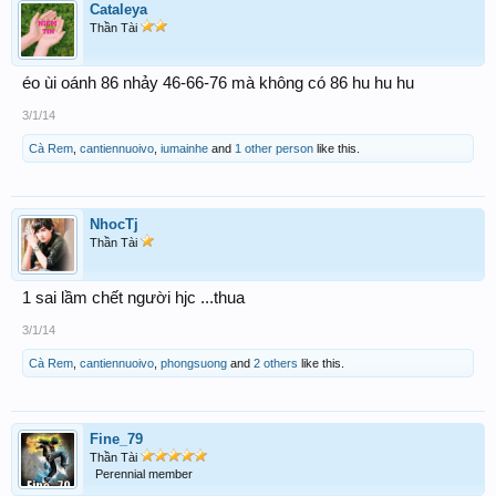
Cataleya
Thần Tài
éo ùi oánh 86 nhảy 46-66-76 mà không có 86 hu hu hu
3/1/14
Cà Rem
,
cantiennuoivo
,
iumainhe
and
1 other person
like this.
NhocTj
Thần Tài
1 sai lầm chết người hjc ...thua
3/1/14
Cà Rem
,
cantiennuoivo
,
phongsuong
and
2 others
like this.
Fine_79
Thần Tài
Perennial member