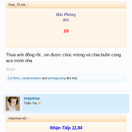
Fine_79 nói:
↑
Hải Phòng
BTL
10
Thua anh đồng rồi , xin được chúc mừng và chia buồn cùng
ace mình nha
3/1/14
Cà Rem
,
cantiennuoivo
and
phongsuong
like this.
maymua
Thần Tài
maymua nói:
↑
Nhận Tiếp 11,84