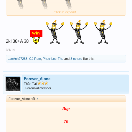
Click to expand...
2ki 38+A 38
3/1/14
LanAnh27288
,
Cà Rem
,
Phuc-Loc-Tho
and
8 others
like this.
Forever_Alone
Thần Tài
Perennial member
Forever_Alone nói:
↑
Bụp
70