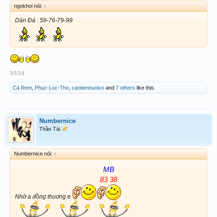
ngokhoi nói:
↑
Dàn Đá : 59-76-79-99
3/1/14
Cà Rem
,
Phuc-Loc-Tho
,
cantiennuoivo
and
7 others
like this.
Numbernice
Thần Tài
Numbernice nói:
↑
MB
83 38
Nhờ a đồng thuơng e