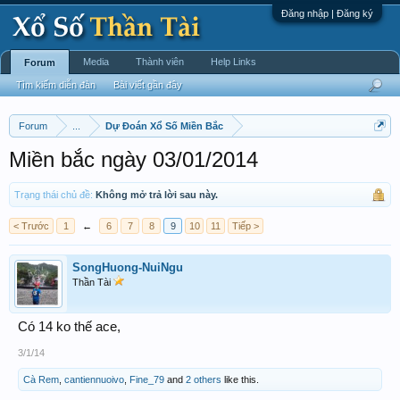
Đăng nhập | Đăng ký
Media
Thành viên
Help Links
Forum
Tìm kiếm diễn đàn
Bài viết gần đây
Forum
...
Dự Đoán Xổ Số Miền Bắc
Miền bắc ngày 03/01/2014
Trạng thái chủ đề:
Không mở trả lời sau này.
< Trước
1
←
6
7
8
9
10
11
Tiếp >
SongHuong-NuiNgu
Thần Tài
Có 14 ko thế ace,
3/1/14
Cà Rem
,
cantiennuoivo
,
Fine_79
and
2 others
like this.