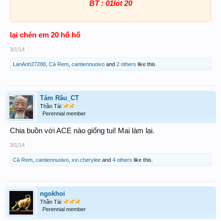
BT : 01lót 20
lại chén em 20 hố hố
3/1/14
LanAnh27288
,
Cà Rem
,
cantiennuoivo
and
2 others
like this.
Tám Râu_CT
Thần Tài
Perennial member
Chia buồn với ACE nào giống tui! Mai làm lại.
3/1/14
Cà Rem
,
cantiennuoivo
,
xxi.cherylee
and
4 others
like this.
ngokhoi
Thần Tài
Perennial member