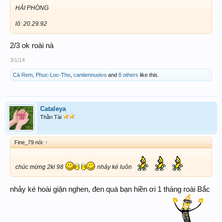
HẢI PHÒNG
lô: 20.29.92
2/3 ok roài nà
3/1/14
Cà Rem
,
Phuc-Loc-Tho
,
cantiennuoivo
and
8 others
like this.
Cataleya
Thần Tài
Fine_79 nói:
↑
chúc mừng 2ki 98
nhảy ké luôn
nhảy ké hoài giận nghen, đen quá bạn hiền ơi 1 tháng roài Bắc