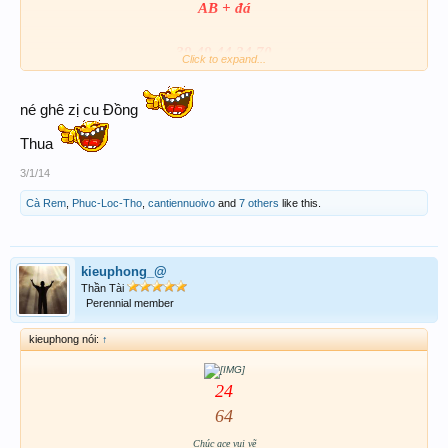
AB + đá
39 49 44 34 70
Click to expand...
B nuôi 58 lót A
né ghê zị cu Đồng
Thua
3/1/14
Cà Rem
,
Phuc-Loc-Tho
,
cantiennuoivo
and
7 others
like this.
kieuphong_@
Thần Tài
Perennial member
kieuphong nói:
↑
24
64
Chúc ace vui vẽ