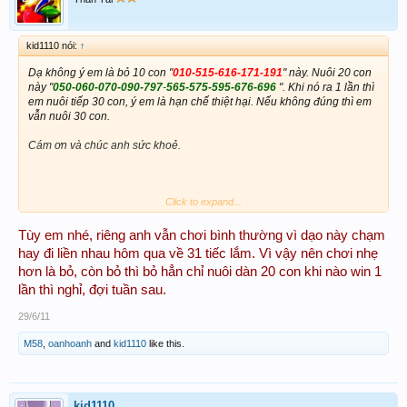
kid1110 nói:
↑
Dạ không ý em là bỏ 10 con "
010-515-616-171-191
" này. Nuôi 20 con
này "
050-060-070-090-797
-
565-575-595-676-696
". Khi nó ra 1 lần thì
em nuôi tiếp 30 con, ý em là hạn chế thiệt hại. Nếu không đúng thì em
vẫn nuôi 30 con.
Cám ơn và chúc anh sức khoẻ.
Click to expand...
Tùy em nhé, riêng anh vẫn chơi bình thường vì dạo này chạm
hay đi liền nhau hôm qua về 31 tiếc lắm. Vì vậy nên chơi nhẹ
hơn là bỏ, còn bỏ thì bỏ hẳn chỉ nuôi dàn 20 con khi nào win 1
lần thì nghỉ, đợi tuần sau.
29/6/11
M58
,
oanhoanh
and
kid1110
like this.
kid1110