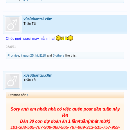
x0s0thantai.c0m
Thần Tài
Chúc mọi người may mắn nha!
28/6/11
Promise
,
lnguyn25
,
kid1110
and
3 others
like this.
x0s0thantai.c0m
Thần Tài
Promise nói:
↑
Sory anh em nhák nhà có việc quên post dàn tuần này
lên
Dàn 30 con dự đoán ăn 1 lần/tuần(nhát mừk)
101-303-505-707-909-060-565-767-969-313-515-757-959-