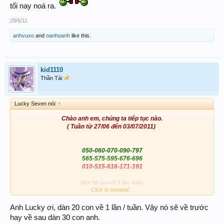
tối nay noá ra.
29/6/11
anhvuxo
and
oanhoanh
like this.
kid1110
Thần Tài
Lucky Seven nói:
↑
Chào anh em, chúng ta tiếp tục nào.
( Tuần từ 27/06 đến 03/07/2011)
050-060-070-090-797
565-575-595-676-696
010-515-616-171-191
Dàn 20 con về 1 lần /tuần
Click to expand...
Dàn 30 con về ít nhất 2 lần /tuần
0X
,
3X
Dàn giải trí chu kì 2 T4, T5, T6 :
Anh Lucky ơi, dàn 20 con về 1 lần / tuần. Vậy nó sẽ về trước
Chúc ACE tuần mới nhiều thắng lợi
hay về sau dàn 30 con anh.