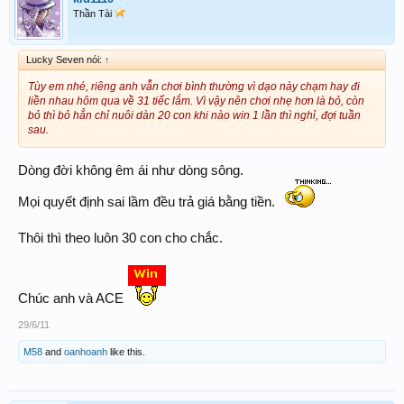
Thần Tài
Lucky Seven nói:
↑
Tùy em nhé, riêng anh vẫn chơi bình thường vì dạo này chạm hay đi
liền nhau hôm qua về 31 tiếc lắm. Vì vậy nên chơi nhẹ hơn là bỏ, còn
bỏ thì bỏ hẳn chỉ nuôi dàn 20 con khi nào win 1 lần thì nghỉ, đợi tuần
sau.
Dòng đời không êm ái như dòng sông.
Mọi quyết định sai lầm đều trả giá bằng tiền.
Thôi thì theo luôn 30 con cho chắc.
Chúc anh và ACE
29/6/11
M58
and
oanhoanh
like this.