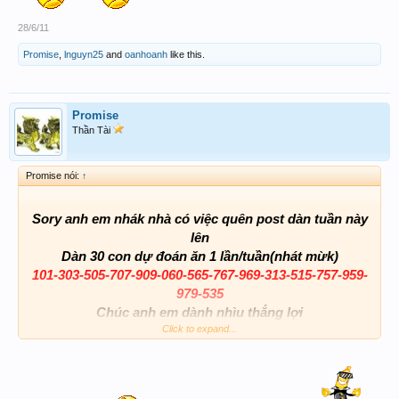
28/6/11
Promise
,
lnguyn25
and
oanhoanh
like this.
Promise
Thần Tài
Promise nói:
↑
Sory anh em nhák nhà có việc quên post dàn tuần này
lên
Dàn 30 con dự đoán ăn 1 lần/tuần(nhát mừk)
101-303-505-707-909-060-565-767-969-313-515-757-959-
979-535
Chúc anh em dành nhìu thắng lợi
Win la lên cho nó xôm tụ nhak
Click to expand...