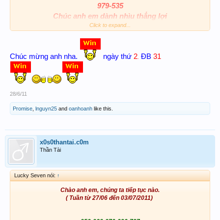
979-535
Chúc anh em dành nhìu thắng lợi
Win la lên cho nó xôm tụ nhak
Click to expand...
Chúc mừng anh nha.
ngày thứ
2
ĐB
31
.
28/6/11
Promise
,
lnguyn25
and
oanhoanh
like this.
x0s0thantai.c0m
Thần Tài
Lucky Seven nói:
↑
Chào anh em, chúng ta tiếp tục nào.
( Tuần từ 27/06 đến 03/07/2011)