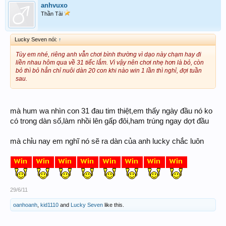
anhvuxo
Thần Tài
Lucky Seven nói:
↑
Tùy em nhé, riêng anh vẫn chơi bình thường vì dạo này chạm hay đi
liền nhau hôm qua về 31 tiếc lắm. Vì vậy nên chơi nhẹ hơn là bỏ, còn
bỏ thì bỏ hẳn chỉ nuôi dàn 20 con khi nào win 1 lần thì nghỉ, đợi tuần
sau.
mà hum wa nhìn con 31 đau tim thiệt,em thấy ngày đầu nó ko
có trong dàn số,làm nhồi lên gấp đôi,ham trúng ngay dợt đầu
mà chỉu nay em nghĩ nó sẽ ra dàn của anh lucky chắc luôn
29/6/11
oanhoanh
,
kid1110
and
Lucky Seven
like this.