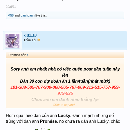
29/6/11
M58
and
oanhoanh
like this.
kid1110
Thần Tài
Promise nói:
↑
Sory anh em nhák nhà có việc quên post dàn tuần này
lên
Dàn 30 con dự đoán ăn 1 lần/tuần(nhát mừk)
101-303-505-707-909-060-565-767-969-313-515-757-959-
979-535
Chúc anh em dành nhìu thắng lợi
Win la lên cho nó xôm tụ nhak
Click to expand...
Hôm qua theo dàn của anh
Lucky
. Đánh mạnh những số
trùng với dàn anh
Promise
, nó chưa ra dàn anh Lucky, chắc