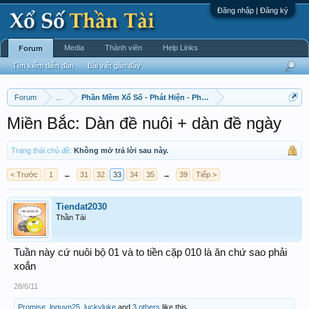
Đăng nhập | Đăng ký
Media
Thành viên
Help Links
Forum
Tìm kiếm diễn đàn
Bài viết gần đây
Forum
...
Phần Mềm Xổ Số - Phát Hiện - Phát Triển
Miền Bắc: Dàn đề nuôi + dàn đề ngày
Trạng thái chủ đề:
Không mở trả lời sau này.
< Trước
1
←
31
32
33
34
35
→
39
Tiếp >
Tiendat2030
Thần Tài
Tuần này cứ nuôi bộ 01 và to tiền cặp 010 là ăn chứ sao phải
xoắn
28/6/11
Promise
,
lnguyn25
,
luckyluke
and
3 others
like this.