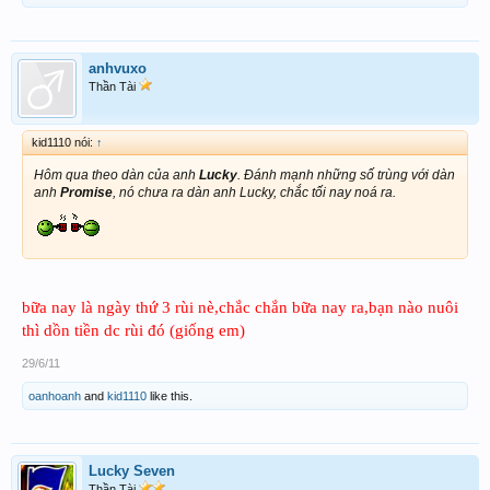
anhvuxo
Thần Tài
kid1110 nói:
↑
Hôm qua theo dàn của anh
Lucky
. Đánh mạnh những số trùng với dàn
anh
Promise
, nó chưa ra dàn anh Lucky, chắc tối nay noá ra.
bữa nay là ngày thứ 3 rùi nè,chắc chắn bữa nay ra,bạn nào nuôi
thì dồn tiền dc rùi đó (giống em)
29/6/11
oanhoanh
and
kid1110
like this.
Lucky Seven
Thần Tài