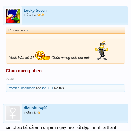
Lucky Seven
Thần Tài
Promise nói:
↑
Yeah!Win đề 31.
Chúc mừng anh em nờk
Chúc mừng nhen.
29/6/11
Promise
,
oanhoanh
and
kid1110
like this.
dieuphung06
Thần Tài
xin chào tất cả anh chị em ngày mới tốt đẹp ,mình là thành