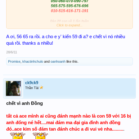
050-060-070-090-797
565-575-595-676-696
010-515-616-171-191
Dàn 20 con về 1 lần /tuần
Click to expand...
Dàn 30 con về ít nhất 2 lần /tuần
0X
,
3X
Dàn giải trí chu kì 2 T4, T5, T6 :
A ơi, 56 65 ra rồi. a cho e y' kiến 59 đi a? e chết vì nó nhiều
Chúc ACE tuần mới nhiều thắng lợi
quá rồi. thanks a nhiều!
28/6/11
Promise
,
khactinhchulo
and
oanhoanh
like this.
ck9ck9
Thần Tài
chết vì anh Đồng
tất cả ace mình ai cũng đánh mạnh nào là con 59 với 16 bị
anh đổng né hết....mai đám ma đại gia đình anh đồng
đó..ace kim số đám tan đánh chúc a đi vui vẻ nha.........
.