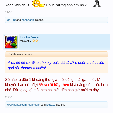
Yeah!Win đề 31.
Chúc mừng anh em nờk
29/6/11
kid1110
and
oanhoanh
like this.
Lucky Seven
Thần Tài
x0s0thantai.c0m nói:
↑
A ơi, 56 65 ra rồi. a cho e y' kiến 59 đi a? e chết vì nó nhiều
quá rồi. thanks a nhiều!
Số nào ra đều 1 khoảng thời gian rồi cũng phải gan thôi. Mình
khuyên bạn nên đợi
59 ra rồi hãy theo
khả năng sẽ nhiều hơn
nhé. Đừng dại gì mà theo nó, biết đến bao giờ mới ra đây.
29/6/11
x0s0thantai.c0m
,
oanhoanh
and
kid1110
like this.