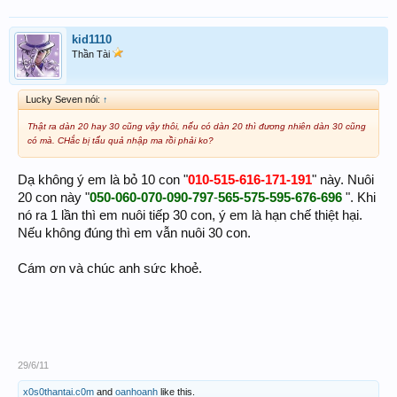
kid1110
Thần Tài
Lucky Seven nói:
↑
Thật ra dàn 20 hay 30 cũng vậy thôi, nếu có dàn 20 thì đương nhiên dàn 30 cũng
có mà. CHắc bị tẩu quả nhập ma rồi phải ko?
Dạ không ý em là bỏ 10 con "
010-515-616-171-191
" này. Nuôi
20 con này "
050-060-070-090-797
-
565-575-595-676-696
". Khi
nó ra 1 lần thì em nuôi tiếp 30 con, ý em là hạn chế thiệt hại.
Nếu không đúng thì em vẫn nuôi 30 con.
Cám ơn và chúc anh sức khoẻ.
29/6/11
x0s0thantai.c0m
and
oanhoanh
like this.