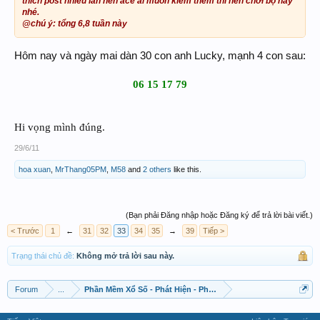
thích post nhiều lần nên ace ai muốn kiếm thêm thì nên chơi bộ này
nhé.
@chú ý: tổng 6,8 tuần này
Hôm nay và ngày mai dàn 30 con anh Lucky, mạnh 4 con sau:
06 15 17 79
Hi vọng mình đúng.
29/6/11
hoa xuan
,
MrThang05PM
,
M58
and
2 others
like this.
(Bạn phải Đăng nhập hoặc Đăng ký để trả lời bài viết.)
< Trước
1
←
31
32
33
34
35
→
39
Tiếp >
Trạng thái chủ đề:
Không mở trả lời sau này.
Forum
...
Phần Mềm Xổ Số - Phát Hiện - Phát Triển