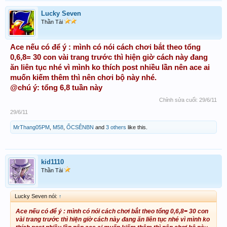
Lucky Seven
Thần Tài
Ace nếu có để ý : mình có nói cách chơi bắt theo tổng
0,6,8= 30 con vài trang trước thì hiện giờ cách này đang
ăn liên tục nhé vì mình ko thích post nhiều lần nên ace ai
muốn kiếm thêm thì nên chơi bộ này nhé.
@chú ý: tổng 6,8 tuần này
Chỉnh sửa cuối:
29/6/11
29/6/11
MrThang05PM
,
M58
,
ỐCSÊNBN
and
3 others
like this.
kid1110
Thần Tài
Lucky Seven nói:
↑
Ace nếu có để ý : mình có nói cách chơi bắt theo tổng 0,6,8= 30 con
vài trang trước thì hiện giờ cách này đang ăn liên tục nhé vì mình ko